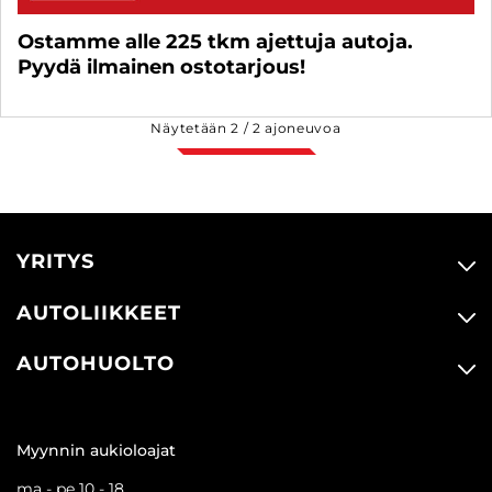
Ostamme alle 225 tkm ajettuja autoja.
Pyydä ilmainen ostotarjous!
Näytetään
2
/
2
ajoneuvoa
YRITYS
AUTOLIIKKEET
AUTOHUOLTO
Myynnin aukioloajat
ma - pe 10 - 18