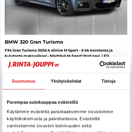
BMW 320 Gran Turismo
F34 Gran Turismo 320d A xDrive M Sport - 6 kk korotonta ja
kulutonta maksuaikaa! - Näyttävä M-Sport! Prof.navi, LED,
Sporttipenkit, Digimittaristo, Lämmitin + sp, Vakkari, Hifi
2018
, Automaatti, Diesel, 203 000 km
18 200 €
Suostumus
Yksityiskohdat
Tietoja
tampere
alk. 206 € / kk
Parempaa autokauppaa evästeillä
KATSO TIEDOT
WHATSAPP
Käytämme evästeitä parantaaksemme sivustomme
käyttökokemusta ja palveluntasoa. Evästeillä
varmistamme sivuston toimivuuden sekä
6 kk korotonta ja kulutonta
SUO