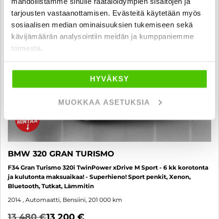
mahdollistamme sinulle räätälöidympien sisältöjen ja
tarjousten vastaanottamisen. Evästeitä käytetään myös
sosiaalisen median ominaisuuksien tukemiseen sekä
kävijämäärän analysointiin meidän ja kumppaniemme
toimesta.
HYVÄKSY
MUOKKAA ASETUKSIA
BMW 320 GRAN TURISMO
F34 Gran Turismo 320i TwinPower xDrive M Sport - 6 kk korotonta
ja kulutonta maksuaikaa! - Superhieno! Sport penkit, Xenon,
Bluetooth, Tutkat, Lämmitin
2014
, Automaatti, Bensiini, 201 000 km
13 480 €
13 200 €