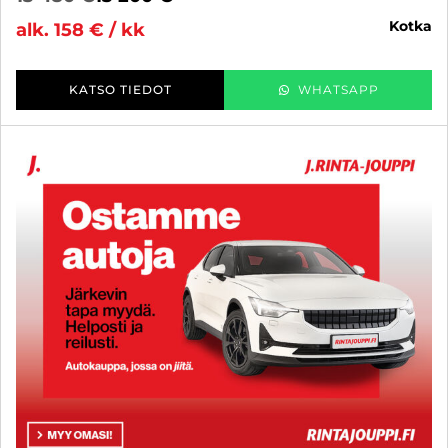
kotka
alk. 158 € / kk
KATSO TIEDOT
WHATSAPP