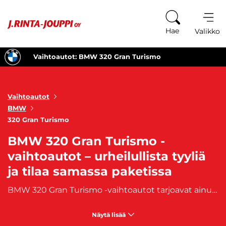
Siirry sisältöön
Hae
Valikko
Vaihtoautot: BMW 320 Gran Turismo
Vaihtoautot
BMW
320 Gran Turismo
BMW 320 Gran Turismo -
vaihtoautot – urheilullista tyyliä
ja tilaa samassa paketissa
BMW 320 Gran Turismo -vaihtoautot tarjoavat ainutlaatuisen yhdistelmän sporttisuutta, mukavuutta ja tilaa. Viistoperäinen kori tuo lisää käytännöllisyyttä ilman kompromisseja ajettavuudessa. Moottorivaihtoehdot tarjoavat reilusti voimaa ja ajotuntuma on tunnistettavan BMW:mäinen – tarkka, vakaa ja nautinnollinen. J. Rinta-Joupilta löydät huolella tarkastetut BMW 320 GT -vaihtoautot, jotka sopivat niin arkeen kuin pidemmille ajomatkoille. Tutustu valikoimaan ja koe ajamisen vapaus!
Näytä lisää