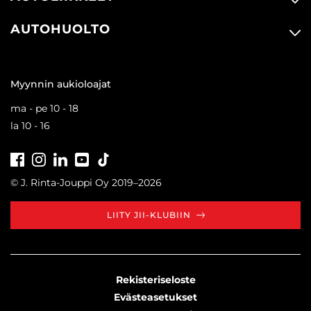
AUTOHUOLTO
Myynnin aukioloajat
ma - pe 10 - 18
la 10 - 16
Facebook
Instagram
LinkedIn
Youtube
Tiktok
© J. Rinta-Jouppi Oy 2019–2026
LIITY JII-KLUBIIN
Rekisteriseloste
Evästeasetukset