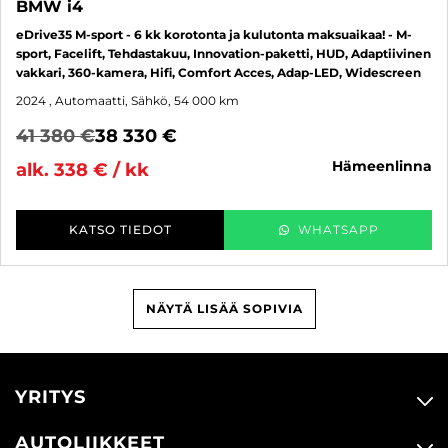
BMW i4
eDrive35 M-sport - 6 kk korotonta ja kulutonta maksuaikaa! - M-
sport, Facelift, Tehdastakuu, Innovation-paketti, HUD, Adaptiivinen
vakkari, 360-kamera, Hifi, Comfort Acces, Adap-LED, Widescreen
2024
, Automaatti, Sähkö, 54 000 km
41 380 €
38 330 €
hämeenlinna
alk. 338 € / kk
KATSO TIEDOT
WHATSAPP
NÄYTÄ LISÄÄ SOPIVIA
YRITYS
AUTOLIIKKEET