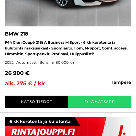
BMW 218
F44 Gran Coupé 218i A Business M Sport - 6 kk korotonta ja
kulutonta maksuaikaa! - Suomiauto, 1.om, M-Sport, Comf. access,
Lämmitin, Sport-penkit, Prof.navi, Huippusiisti!
2022
, Automaatti, Bensiini, 80 000 km
26 900 €
tampere
alk. 275 € / kk
KATSO TIEDOT
WHATSAPP
6 kk korotonta ja kulutonta