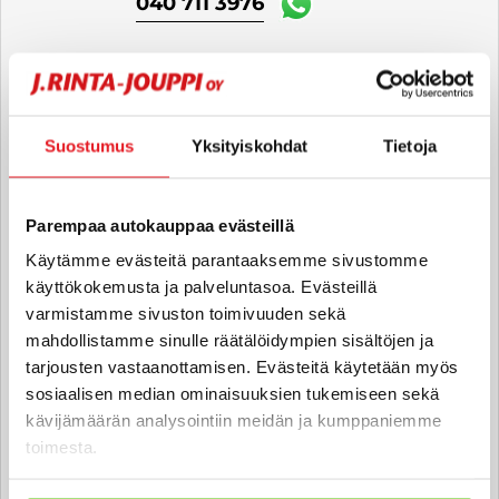
040 711 3976
Nico Eskelinen
Automyyjä FI | EN
Suostumus
Yksityiskohdat
Tietoja
nico.eskelinen
@rintajouppi.fi
040 487 9280
Parempaa autokauppaa evästeillä
Käytämme evästeitä parantaaksemme sivustomme
käyttökokemusta ja palveluntasoa. Evästeillä
Henry Tallbäck
varmistamme sivuston toimivuuden sekä
Automyyjä FI | EN
mahdollistamme sinulle räätälöidympien sisältöjen ja
tarjousten vastaanottamisen. Evästeitä käytetään myös
henry.tallback
@rintajouppi.fi
sosiaalisen median ominaisuuksien tukemiseen sekä
kävijämäärän analysointiin meidän ja kumppaniemme
040 711 3998
toimesta.