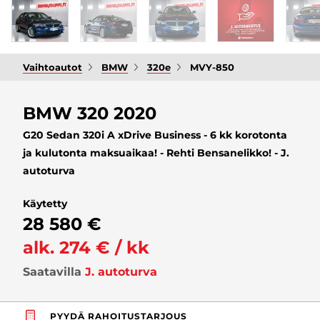
Vaihtoautot
BMW
320e
MVY-850
BMW 320 2020
G20 Sedan 320i A xDrive Business - 6 kk korotonta
ja kulutonta maksuaikaa! - Rehti Bensanelikko! - J.
autoturva
Käytetty
28 580 €
alk. 274 € / kk
Saatavilla
J. autoturva
PYYDÄ RAHOITUSTARJOUS