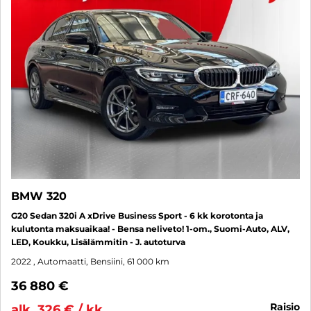
BMW 320
G20 Sedan 320i A xDrive Business Sport - 6 kk korotonta ja
kulutonta maksuaikaa! - Bensa neliveto! 1-om., Suomi-Auto, ALV,
LED, Koukku, Lisälämmitin - J. autoturva
2022
, Automaatti, Bensiini, 61 000 km
36 880 €
raisio
alk. 326 € / kk