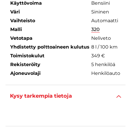
Käyttövoima
Bensiini
Väri
Sininen
Vaihteisto
Automaatti
Malli
320
Vetotapa
Neliveto
Yhdistetty polttoaineen kulutus
8 l / 100 km
Toimistokulut
349 €
Rekisteröity
5 henkilöä
Ajoneuvolaji
Henkilöauto
Kysy tarkempia tietoja