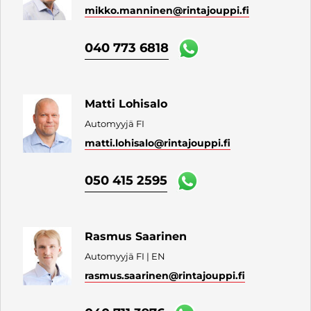
mikko.manninen
@rintajouppi.fi
040 773 6818
Matti Lohisalo
Automyyjä FI
matti.lohisalo
@rintajouppi.fi
050 415 2595
Rasmus Saarinen
Automyyjä FI | EN
rasmus.saarinen
@rintajouppi.fi