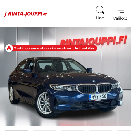
Siirry sisältöön
Hae
Valikko
Tästä ajoneuvosta on kiinnostunut 14 henkilöä