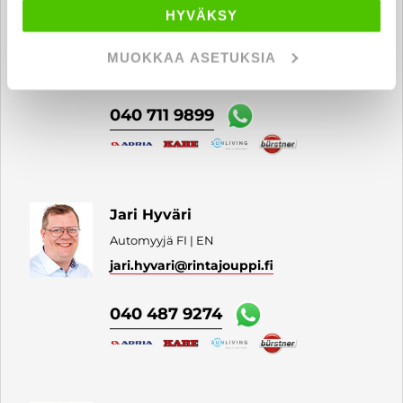
Toni Rask
HYVÄKSY
Automyyjä FI
MUOKKAA ASETUKSIA
toni.rask
@rintajouppi.fi
040 711 9899
Jari Hyväri
Automyyjä FI | EN
jari.hyvari
@rintajouppi.fi
040 487 9274