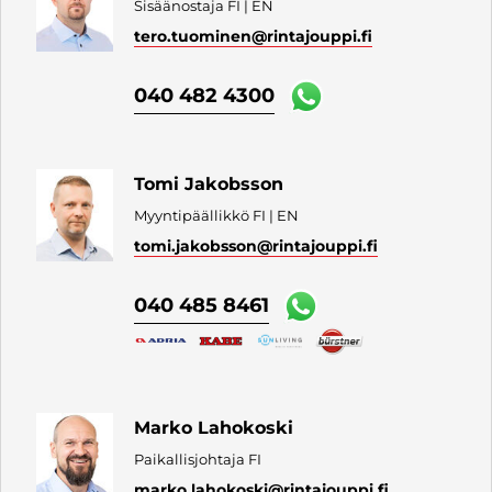
Sisäänostaja FI | EN
tero.tuominen
@rintajouppi.fi
040 482 4300
Tomi Jakobsson
Myyntipäällikkö FI | EN
tomi.jakobsson
@rintajouppi.fi
040 485 8461
Marko Lahokoski
Paikallisjohtaja FI
marko.lahokoski
@rintajouppi.fi