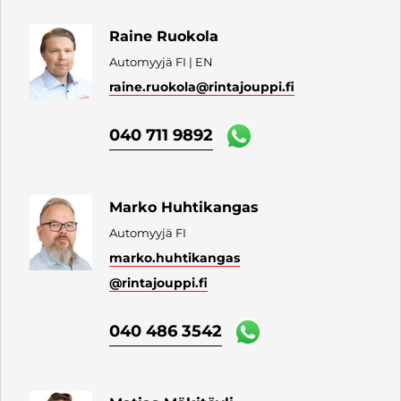
Raine Ruokola
Automyyjä FI | EN
raine.ruokola
@rintajouppi.fi
040 711 9892
Marko Huhtikangas
Automyyjä FI
marko.huhtikangas
@rintajouppi.fi
040 486 3542