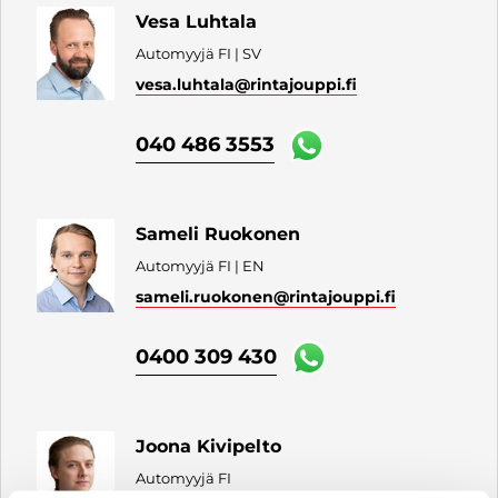
Vesa Luhtala
Automyyjä FI | SV
vesa.luhtala
@rintajouppi.fi
040 486 3553
Sameli Ruokonen
Automyyjä FI | EN
sameli.ruokonen
@rintajouppi.fi
0400 309 430
Joona Kivipelto
Automyyjä FI