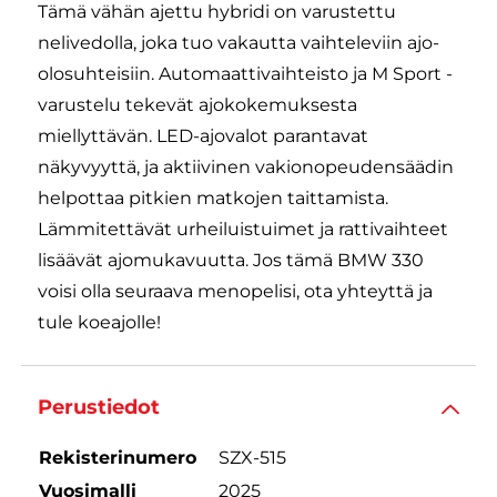
Tämä vähän ajettu hybridi on varustettu
nelivedolla, joka tuo vakautta vaihteleviin ajo-
olosuhteisiin. Automaattivaihteisto ja M Sport -
varustelu tekevät ajokokemuksesta
miellyttävän. LED-ajovalot parantavat
näkyvyyttä, ja aktiivinen vakionopeudensäädin
helpottaa pitkien matkojen taittamista.
Lämmitettävät urheiluistuimet ja rattivaihteet
lisäävät ajomukavuutta. Jos tämä BMW 330
voisi olla seuraava menopelisi, ota yhteyttä ja
tule koeajolle!
Perustiedot
Rekisterinumero
SZX-515
Vuosimalli
2025