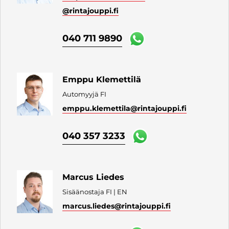
@rintajouppi.fi
040 711 9890
Emppu Klemettilä
Automyyjä FI
emppu.klemettila
@rintajouppi.fi
040 357 3233
Marcus Liedes
Sisäänostaja FI | EN
marcus.liedes
@rintajouppi.fi