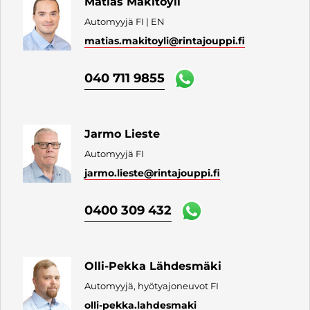
Matias Mäkitöyli
Automyyjä FI | EN
matias.makitoyli
@rintajouppi.fi
040 711 9855
Jarmo Lieste
Automyyjä FI
jarmo.lieste
@rintajouppi.fi
0400 309 432
Olli-Pekka Lähdesmäki
Automyyjä, hyötyajoneuvot FI
olli-pekka.lahdesmaki