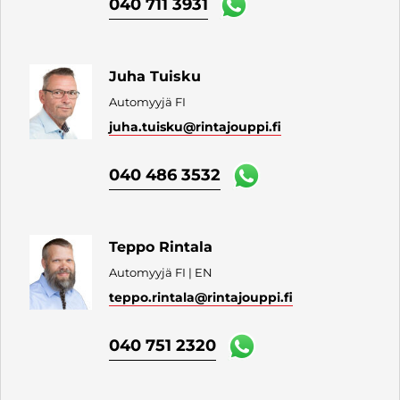
040 711 3931
Juha Tuisku
Automyyjä FI
juha.tuisku
@rintajouppi.fi
040 486 3532
Teppo Rintala
Automyyjä FI | EN
teppo.rintala
@rintajouppi.fi
040 751 2320