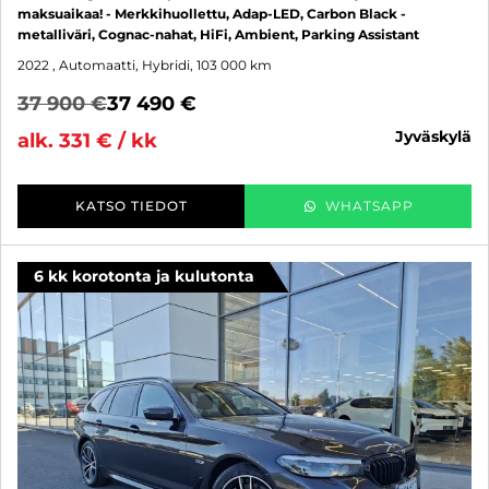
maksuaikaa! - Merkkihuollettu, Adap-LED, Carbon Black -
metalliväri, Cognac-nahat, HiFi, Ambient, Parking Assistant
2022
, Automaatti, Hybridi, 103 000 km
37 900 €
37 490 €
jyväskylä
alk. 331 € / kk
KATSO TIEDOT
WHATSAPP
6 kk korotonta ja kulutonta