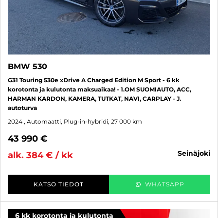
BMW 530
G31 Touring 530e xDrive A Charged Edition M Sport - 6 kk
korotonta ja kulutonta maksuaikaa! - 1.OM SUOMIAUTO, ACC,
HARMAN KARDON, KAMERA, TUTKAT, NAVI, CARPLAY - J.
autoturva
2024
, Automaatti, Plug-in-hybridi, 27 000 km
43 990 €
seinäjoki
alk. 384 € / kk
KATSO TIEDOT
WHATSAPP
6 kk korotonta ja kulutonta