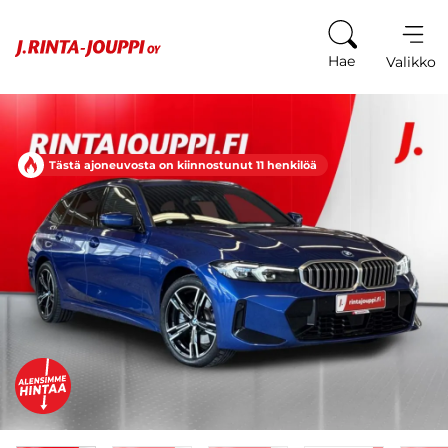
Siirry sisältöön
Hae
Valikko
Tästä ajoneuvosta on kiinnostunut 11 henkilöä