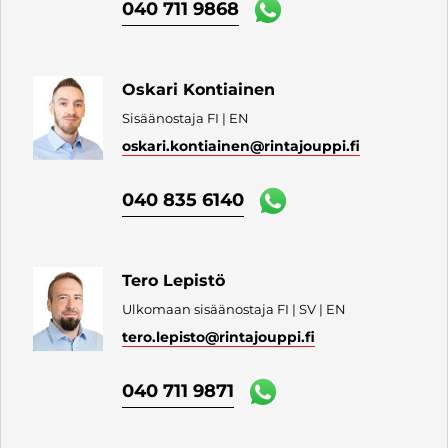
040 711 9868
Oskari Kontiainen
Sisäänostaja FI | EN
oskari.kontiainen
@rintajouppi.fi
040 835 6140
Tero Lepistö
Ulkomaan sisäänostaja FI | SV | EN
tero.lepisto
@rintajouppi.fi
040 711 9871