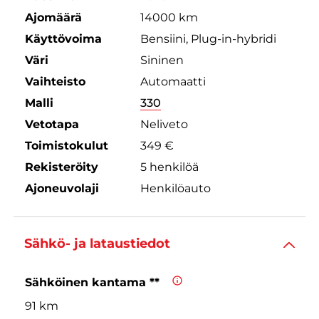
Ajomäärä
14000 km
Käyttövoima
Bensiini, Plug-in-hybridi
Väri
Sininen
Vaihteisto
Automaatti
Malli
330
Vetotapa
Neliveto
Toimistokulut
349 €
Rekisteröity
5 henkilöä
Ajoneuvolaji
Henkilöauto
Sähkö- ja lataustiedot
Sähköinen kantama **
91 km