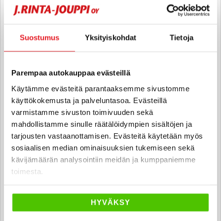
joona.kivipelto
@rintajouppi.fi
040 711 3952
Suostumus
Yksityiskohdat
Tietoja
Eetu Lager
Parempaa autokauppaa evästeillä
Automyyjä, hyötyajoneuvot FI | EN |
Käytämme evästeitä parantaaksemme sivustomme
SV
käyttökokemusta ja palveluntasoa. Evästeillä
varmistamme sivuston toimivuuden sekä
eetu.lager
@rintajouppi.fi
mahdollistamme sinulle räätälöidympien sisältöjen ja
tarjousten vastaanottamisen. Evästeitä käytetään myös
040 711 9897
sosiaalisen median ominaisuuksien tukemiseen sekä
kävijämäärän analysointiin meidän ja kumppaniemme
toimesta.
Jimi Esko
Automyyjä
HYVÄKSY
jimi.esko
@rintajouppi.fi