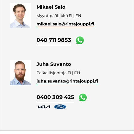
Mikael Salo
Myyntipäällikkö FI | EN
mikael.salo
@rintajouppi.fi
040 711 9853
Juha Suvanto
Paikallisjohtaja FI | EN
juha.suvanto
@rintajouppi.fi
0400 309 425