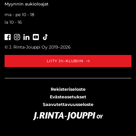
Myynnin aukioloajat
ma - pe 10 - 18
la 10 - 16
Facebook
Instagram
LinkedIn
Youtube
Tiktok
© J. Rinta-Jouppi Oy 2019–2026
LIITY JII-KLUBIIN
Rekisteriseloste
Evästeasetukset
Saavutettavuusseloste