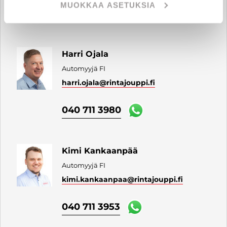
MUOKKAA ASETUKSIA
040 711 9854
Harri Ojala
Automyyjä FI
harri.ojala
@rintajouppi.fi
040 711 3980
Kimi Kankaanpää
Automyyjä FI
kimi.kankaanpaa
@rintajouppi.fi
040 711 3953