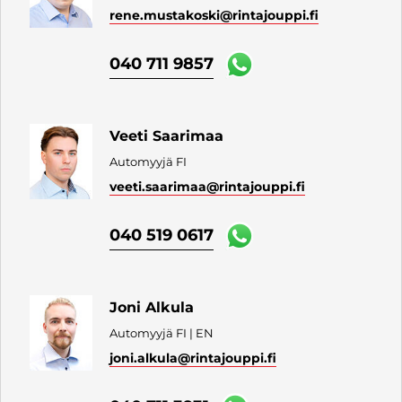
rene.mustakoski
@rintajouppi.fi
040 711 9857
Veeti Saarimaa
Automyyjä FI
veeti.saarimaa
@rintajouppi.fi
040 519 0617
Joni Alkula
Automyyjä FI | EN
joni.alkula
@rintajouppi.fi