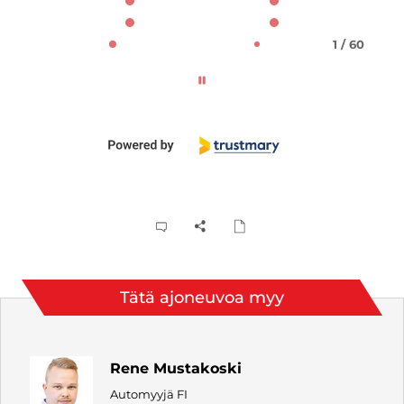
1 / 60
Tätä ajoneuvoa myy
Rene Mustakoski
Automyyjä FI