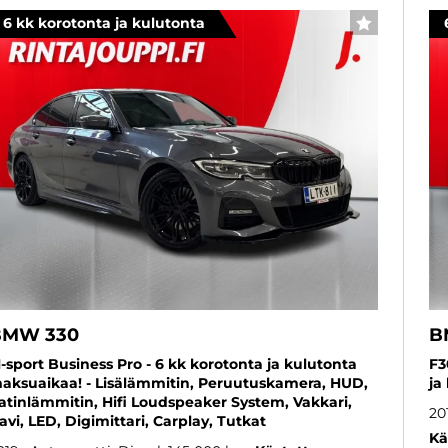
6 kk korotonta ja kulutonta
SUOSIKKI
BMW 330
B
-sport Business Pro - 6 kk korotonta ja kulutonta
F3
aksuaikaa! - Lisälämmitin, Peruutuskamera, HUD,
ja
atinlämmitin, Hifi Loudspeaker System, Vakkari,
20
avi, LED, Digimittari, Carplay, Tutkat
Kä