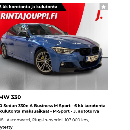
6 kk korotonta ja kulutonta
SUOSIKKI
MW 330
0 Sedan 330e A Business M Sport - 6 kk korotonta
 kulutonta maksuaikaa! - M-Sport - J. autoturva
18
, Automaatti, Plug-in-hybridi, 107 000 km
ytetty