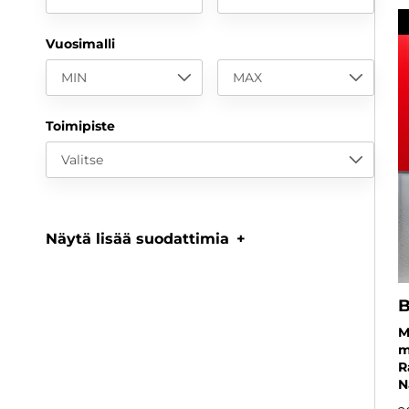
Vuosimalli
MIN
MAX
Toimipiste
Valitse
Näytä lisää suodattimia
M
m
R
N