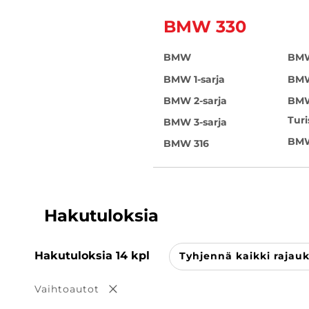
BMW 330
BMW
BMW
BMW 1-sarja
BMW
BMW 2-sarja
BMW
Tur
BMW 3-sarja
BMW
BMW 316
Hakutuloksia
Hakutuloksia
14
kpl
Tyhjennä kaikki rajau
Vaihtoautot
Poista valinta