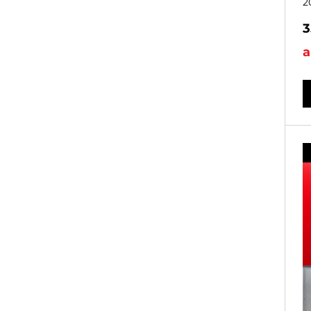
2
3
a