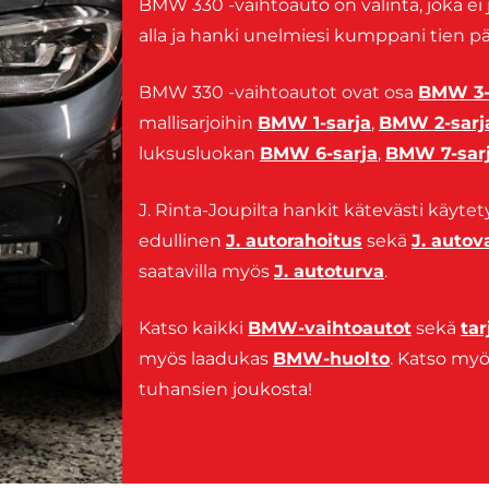
BMW 330 -vaihtoauto on valinta, joka ei
alla ja hanki unelmiesi kumppani tien pä
BMW 330 -vaihtoautot ovat osa
BMW 3-
mallisarjoihin
BMW 1-sarja
,
BMW 2-sarj
luksusluokan
BMW 6-sarja
,
BMW 7-sar
J. Rinta-Joupilta hankit kätevästi käytet
edullinen
J. autorahoitus
sekä
J. auto
saatavilla myös
J. autoturva
.
Katso kaikki
BMW-vaihtoautot
sekä
ta
myös laadukas
BMW-huolto
. Katso m
tuhansien joukosta!