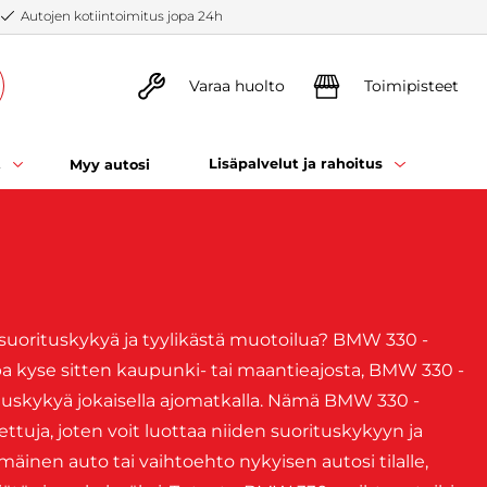
Autojen kotiintoimitus jopa 24h
Varaa huolto
Toimipisteet
t
Lisäpalvelut ja rahoitus
Myy autosi
ä suorituskykyä ja tyylikästä muotoilua? BMW 330 -
ipa kyse sitten kaupunki- tai maantieajosta, BMW 330 -
tuskykyä jokaisella ajomatkalla. Nämä BMW 330 -
ettuja, joten voit luottaa niiden suorituskykyyn ja
äinen auto tai vaihtoehto nykyisen autosi tilalle,