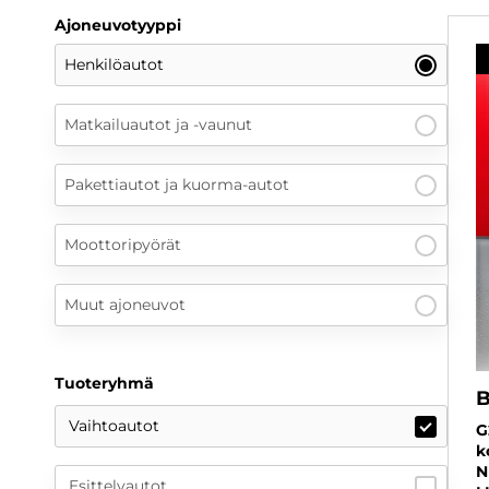
Ajoneuvotyyppi
Henkilöautot
Matkailuautot ja -vaunut
Pakettiautot ja kuorma-autot
Moottoripyörät
Muut ajoneuvot
Tuoteryhmä
Vaihtoautot
G
k
N
Esittelyautot