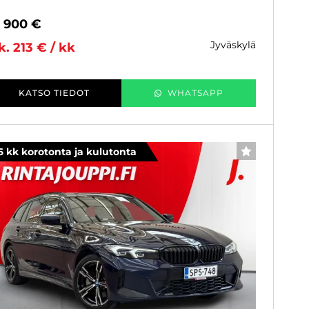
8 900 €
jyväskylä
k. 213 € / kk
KATSO TIEDOT
WHATSAPP
6 kk korotonta ja kulutonta
SUOSIKKI