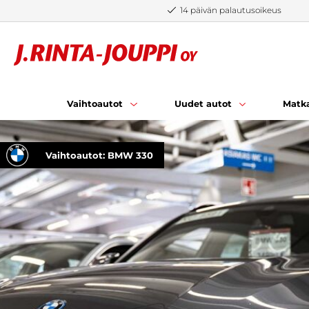
Siirry sisältöön
14 päivän palautusoikeus
Vaihtoautot
Uudet autot
Matka
Vaihtoautot: BMW 330