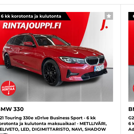
6 kk korotonta ja kulutonta
SUOSIKKI
BMW 330
B
21 Touring 330e xDrive Business Sport - 6 kk
G2
orotonta ja kulutonta maksuaikaa! - METLLIVÄRI,
6 
ELIVETO, LED, DIGIMITTARISTO, NAVI, SHADOW
Ad