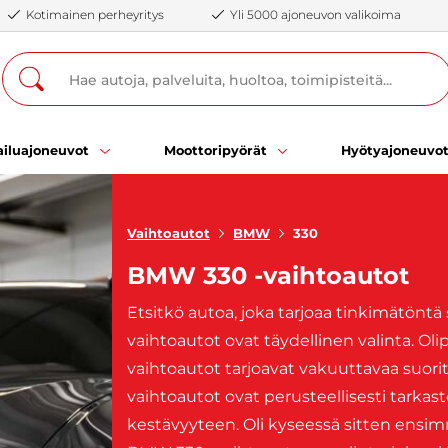
Kotimainen perheyritys
Yli 5000 ajoneuvon valikoima
iluajoneuvot
Moottoripyörät
Hyötyajoneuvo
Vaihtoautot
BMW
330
BMW 330 -vaihtoautot
Etsitkö autoa, joka tarjoaa tinkimätönt
vaihtoautot ovat täydellinen valinta. Ol
vaihtoautot tarjoavat vakuuttavaa suori
vaihtoautot ovat perusteellisesti tarkast
kestävyyteen. Oli kyseessä sitten ensimm