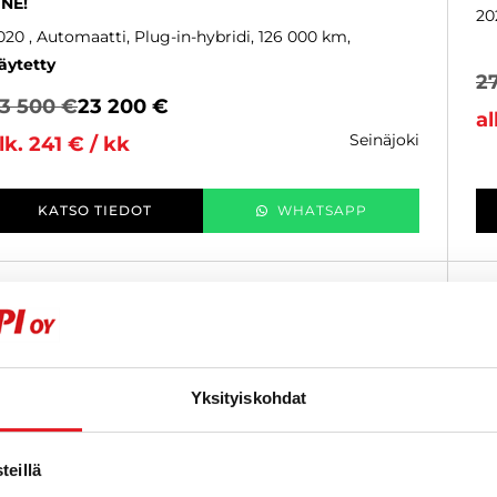
INE!
20
020
, Automaatti, Plug-in-hybridi, 126 000 km
äytetty
2
3 500 €
23 200 €
al
seinäjoki
lk. 241 € / kk
KATSO TIEDOT
WHATSAPP
6 kk korotonta ja kulutonta
SUOSIKKI
Yksityiskohdat
eillä