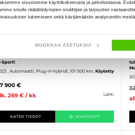
aksemme sivustomme käyttökokemusta ja palveluntasoa. Eväst
mme sinulle räätälöidympien sisältöjen ja tarjousten vastaanott
inaisuuksien tukemiseen sekä kävijämäärän analysointiin mei
BMW 330
B
MUOKKAA ASETUKSIA
21 Touring 330e A Charged Edition M Sport - 6 kk
G2
orotonta ja kulutonta maksuaikaa! - Koukku, hieno
6 
-Sport!
tu
Mu
023
, Automaatti, Plug-in-hybridi, 101 000 km
Käytetty
20
7 900 €
3
lahti
lk. 269 € / kk
al
KATSO TIEDOT
WHATSAPP