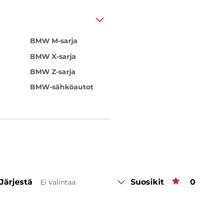
BMW M-sarja
BMW X-sarja
BMW Z-sarja
BMW-sähköautot
Järjestä
Suosikit
Suosiki
0
Ei valintaa