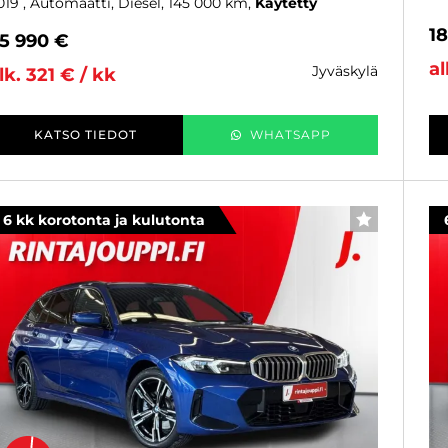
019
, Automaatti, Diesel, 145 000 km
Käytetty
1
5 990 €
al
jyväskylä
lk. 321 € / kk
KATSO TIEDOT
WHATSAPP
6 kk korotonta ja kulutonta
SUOSIKKI