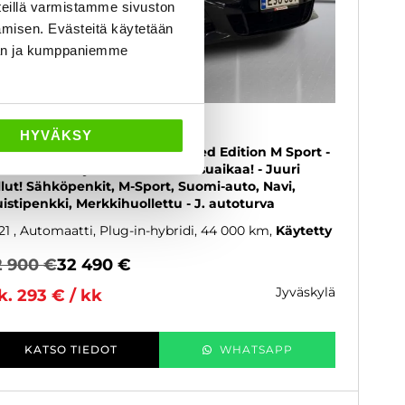
eillä varmistamme sivuston
amisen. Evästeitä käytetään
dän ja kumppaniemme
MW 330
HYVÄKSY
1 Touring 330e xDrive A Charged Edition M Sport -
kk korotonta ja kulutonta maksuaikaa! - Juuri
llut! Sähköpenkit, M-Sport, Suomi-auto, Navi,
istipenkki, Merkkihuollettu - J. autoturva
21
, Automaatti, Plug-in-hybridi, 44 000 km
Käytetty
2 900 €
32 490 €
jyväskylä
k. 293 € / kk
KATSO TIEDOT
WHATSAPP