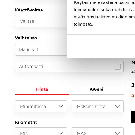
Käytämme evästeitä paranta
toimivuuden sekä mahdollista
Käyttövoima
myös sosiaalisen median om
Valitse
toimesta.
Vaihteisto
Manuaali
G
k
M
Automaatti
2
2
Hinta
KK-erä
a
Minimihinta
Maksimihinta
Kilometrit
MIN
MAX