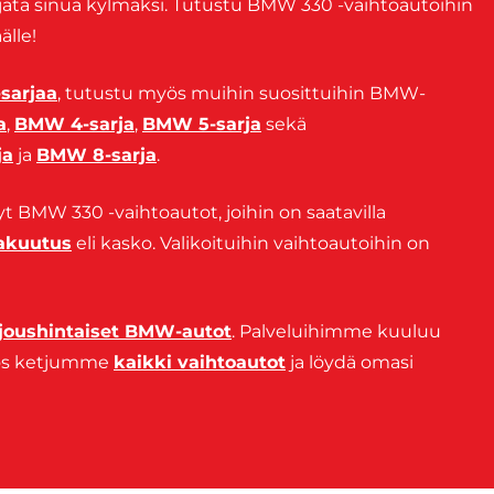
 jätä sinua kylmäksi. Tutustu BMW 330 -vaihtoautoihin
älle!
sarjaa
, tutustu myös muihin suosittuihin BMW-
a
,
BMW 4-sarja
,
BMW 5-sarja
sekä
ja
ja
BMW 8-sarja
.
yt BMW 330 -vaihtoautot, joihin on saatavilla
vakuutus
eli kasko. Valikoituihin vaihtoautoihin on
rjoushintaiset BMW-autot
. Palveluihimme kuuluu
yös ketjumme
kaikki vaihtoautot
ja löydä omasi