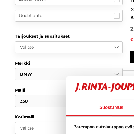
L
2
Uudet autot
K
2
Tarjoukset ja suositukset
a
Valitse
Merkki
BMW
Malli
330
Suostumus
Korimalli
Parempaa autokauppaa eväst
Valitse