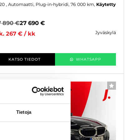
20
, Automaatti, Plug-in-hybridi, 76 000 km
Käytetty
7 890 €
27 690 €
jyväskylä
k. 267 € / kk
KATSO TIEDOT
WHATSAPP
6 kk korotonta ja kulutonta
SUOSIKKI
Tietoja