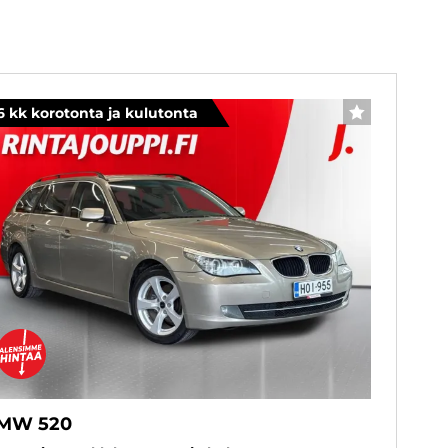
6 kk korotonta ja kulutonta
SUOSIKKI
MW 520