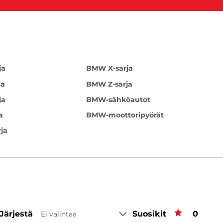
ja
BMW X-sarja
ja
BMW Z-sarja
ja
BMW-sähköautot
a
BMW-moottoripyörät
ja
Järjestä
Suosikit
Suosiki
0
Ei valintaa