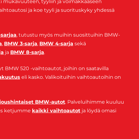
ti mukavuuteen, tyyliin ja voimakkaaseen
toautosi ja koe tyyli ja suorituskyky yhdessä
sarjaa
, tutustu myös muihin suosittuihin BMW-
a
,
BMW 3-sarja
,
BMW 4-sarja
sekä
ja
ja
BMW 8-sarja
.
yt BMW 520 -vaihtoautot, joihin on saatavilla
vakuutus
eli kasko. Valikoituihin vaihtoautoihin on
rjoushintaiset BMW-autot
. Palveluihimme kuuluu
yös ketjumme
kaikki vaihtoautot
ja löydä omasi