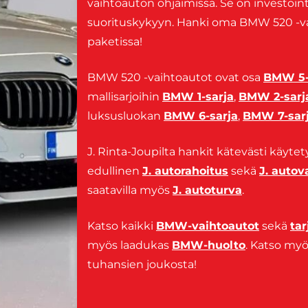
vaihtoauton ohjaimissa. Se on investoin
suorituskykyyn. Hanki oma BMW 520 -vaih
paketissa!
BMW 520 -vaihtoautot ovat osa
BMW 5-
mallisarjoihin
BMW 1-sarja
,
BMW 2-sarj
luksusluokan
BMW 6-sarja
,
BMW 7-sar
J. Rinta-Joupilta hankit kätevästi käytet
edullinen
J. autorahoitus
sekä
J. auto
saatavilla myös
J. autoturva
.
Katso kaikki
BMW-vaihtoautot
sekä
ta
myös laadukas
BMW-huolto
. Katso m
tuhansien joukosta!