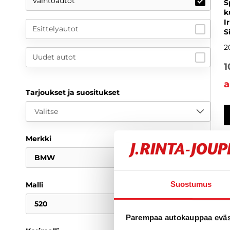
Vaihtoautot
S
k
I
Esittelyautot
S
2
Uudet autot
1
a
Tarjoukset ja suositukset
Valitse
Merkki
BMW
Suostumus
Malli
520
Parempaa autokauppaa eväst