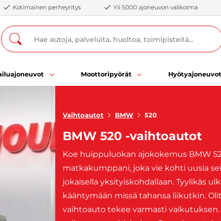
Kotimainen perheyritys
Yli 5000 ajoneuvon valikoima
iluajoneuvot
Moottoripyörät
Hyötyajoneuvo
Vaihtoautot
BMW
520
BMW 520 -vaihtoautot
Koe huippuluokan ajokokemus BMW 520 
matkakumppani, joka vie kohti uusia sei
jokaisella yksityiskohdallaan. Tyylikäs 
kääntymään missä tahansa liikutkin. Oli
vaihtoauto tekee varmasti vaikutuksen