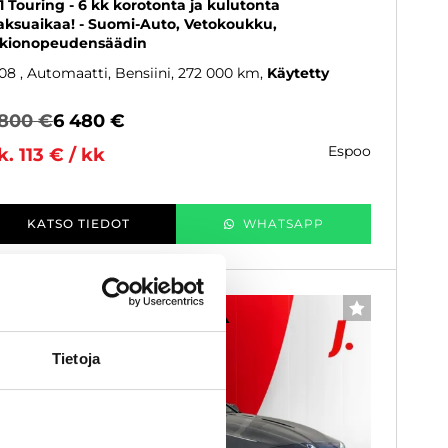
1 Touring - 6 kk korotonta ja kulutonta
ksuaikaa! - Suomi-Auto, Vetokoukku,
kionopeudensäädin
08
, Automaatti, Bensiini, 272 000 km
Käytetty
 800 €
6 480 €
espoo
k. 113 € / kk
KATSO TIEDOT
WHATSAPP
6 kk korotonta ja kulutonta
SUOSIKKI
Tietoja