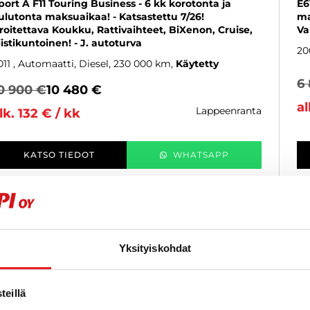
port A F11 Touring Business - 6 kk korotonta ja
E6
ulutonta maksuaikaa! - Katsastettu 7/26!
ma
rroitettava Koukku, Rattivaihteet, BiXenon, Cruise,
Va
iistikuntoinen! - J. autoturva
20
011
, Automaatti, Diesel, 230 000 km
Käytetty
6
0 900 €
10 480 €
al
lappeenranta
lk. 132 € / kk
KATSO TIEDOT
WHATSAPP
6 kk korotonta ja kulutonta
SUOSIKKI
Yksityiskohdat
eillä