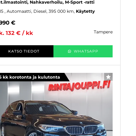
t.ilmastointi, Nahkaverhoilu, M-Sport -ratti
15
, Automaatti, Diesel, 395 000 km
Käytetty
 990 €
tampere
k. 132 € / kk
KATSO TIEDOT
WHATSAPP
6 kk korotonta ja kulutonta
SUOSIKKI