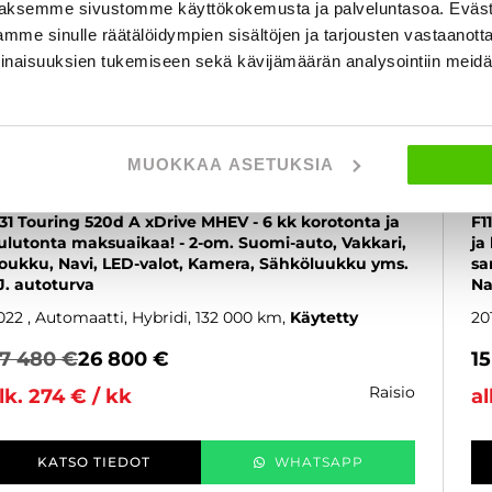
aksemme sivustomme käyttökokemusta ja palveluntasoa. Eväst
mme sinulle räätälöidympien sisältöjen ja tarjousten vastaanott
inaisuuksien tukemiseen sekä kävijämäärän analysointiin mei
MUOKKAA ASETUKSIA
BMW 520
B
31 Touring 520d A xDrive MHEV - 6 kk korotonta ja
F1
ulutonta maksuaikaa! - 2-om. Suomi-auto, Vakkari,
ja
oukku, Navi, LED-valot, Kamera, Sähköluukku yms.
sa
 J. autoturva
Na
022
, Automaatti, Hybridi, 132 000 km
Käytetty
20
7 480 €
26 800 €
1
raisio
lk. 274 € / kk
al
KATSO TIEDOT
WHATSAPP