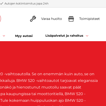
Autojen kotiintoimitus jopa 24h
Varaa huolto
Toimipisteet
t
Lisäpalvelut ja rahoitus
Myy autosi
-vaihtoautolla. Se on enemmän kuin auto, se on
kkailuja. BMW 520 -vaihtoautot tarjoavat eleganssia
ulkonäkö ja hienostunut muotoilu saavat päät
tpa kaupungissa tai moottoritiellä, BMW 520 -
. Tule kokemaan huippuluokan ajo BMW 520 -