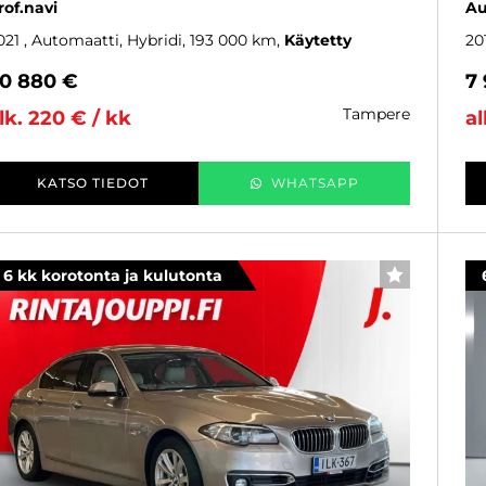
rof.navi
Au
021
, Automaatti, Hybridi, 193 000 km
Käytetty
20
0 880 €
7
tampere
lk. 220 € / kk
al
KATSO TIEDOT
WHATSAPP
6 kk korotonta ja kulutonta
SUOSIKKI