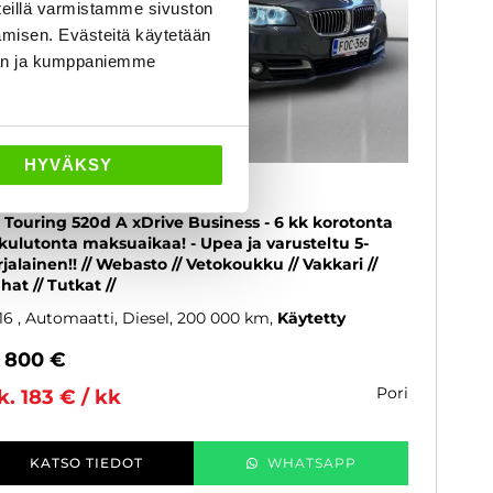
eillä varmistamme sivuston
amisen. Evästeitä käytetään
dän ja kumppaniemme
HYVÄKSY
MW 520
1 Touring 520d A xDrive Business - 6 kk korotonta
 kulutonta maksuaikaa! - Upea ja varusteltu 5-
rjalainen!! // Webasto // Vetokoukku // Vakkari //
hat // Tutkat //
16
, Automaatti, Diesel, 200 000 km
Käytetty
5 800 €
pori
k. 183 € / kk
KATSO TIEDOT
WHATSAPP