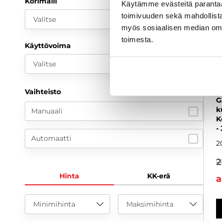
Korimalli
Käytämme evästeitä paranta
toimivuuden sekä mahdollista
Valitse
myös sosiaalisen median om
toimesta.
Käyttövoima
Valitse
Vaihteisto
G
k
Manuaali
K
-
Automaatti
2
2
Hinta
KK-erä
a
Minimihinta
Maksimihinta