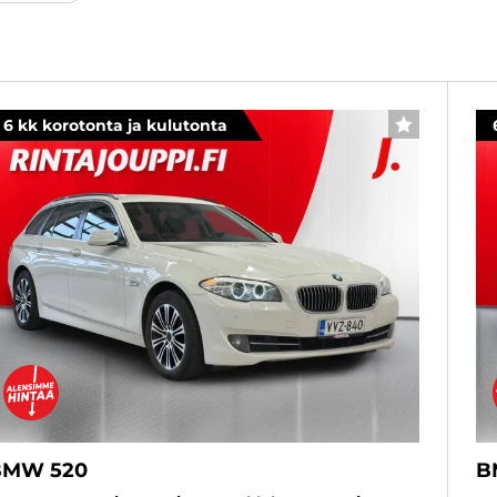
6 kk korotonta ja kulutonta
SUOSIKKI
BMW 520
B