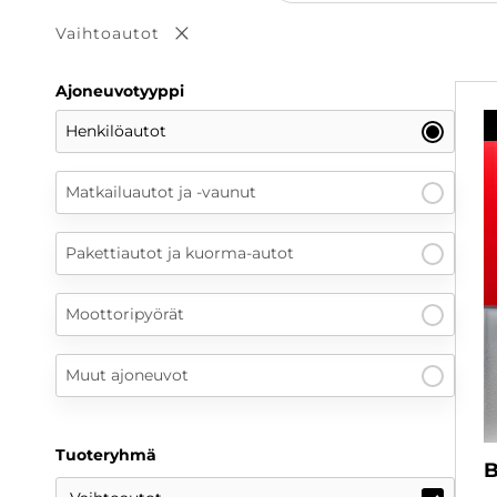
Vaihtoautot
Poista valinta
Ajoneuvotyyppi
Henkilöautot
Matkailuautot ja -vaunut
Pakettiautot ja kuorma-autot
Moottoripyörät
Muut ajoneuvot
Tuoteryhmä