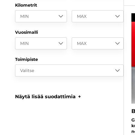
Kilometrit
MIN
MAX
Vuosimalli
MIN
MAX
Toimipiste
Valitse
Näytä lisää suodattimia
G
k
n