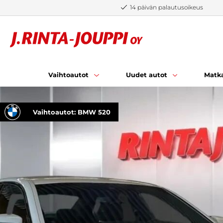
Siirry sisältöön
14 päivän palautusoikeus
Vaihtoautot
Uudet autot
Matka
Vaihtoautot: BMW 520