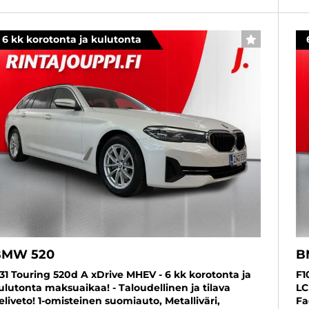
6 kk korotonta ja kulutonta
SUOSIKKI
BMW 520
B
31 Touring 520d A xDrive MHEV - 6 kk korotonta ja
F1
ulutonta maksuaikaa! - Taloudellinen ja tilava
LC
eliveto! 1-omisteinen suomiauto, Metalliväri,
Fa