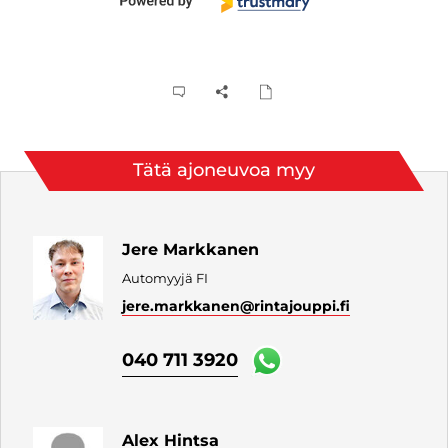
Tätä ajoneuvoa myy
Jere Markkanen
Automyyjä FI
jere.markkanen
@rintajouppi.fi
040 711 3920
Alex Hintsa