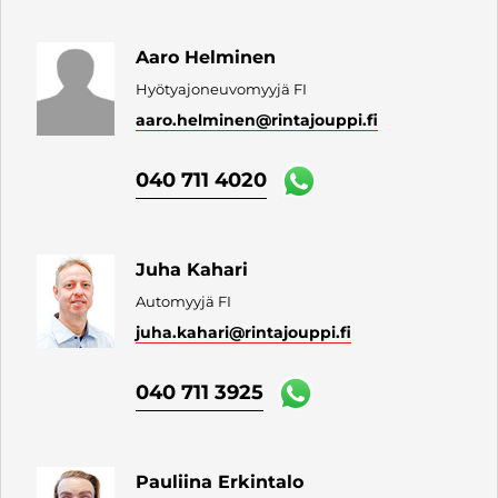
Aaro Helminen
Hyötyajoneuvomyyjä FI
aaro.helminen
@rintajouppi.fi
040 711 4020
Juha Kahari
Automyyjä FI
juha.kahari
@rintajouppi.fi
040 711 3925
Pauliina Erkintalo