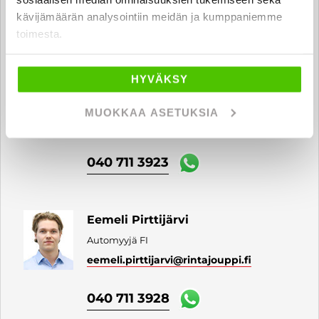
kävijämäärän analysointiin meidän ja kumppaniemme
040 711 3926
toimesta.
HYVÄKSY
Jan Heino
Automyyjä FI
MUOKKAA ASETUKSIA
jan.heino
@rintajouppi.fi
040 711 3923
Eemeli Pirttijärvi
Automyyjä FI
eemeli.pirttijarvi
@rintajouppi.fi
040 711 3928