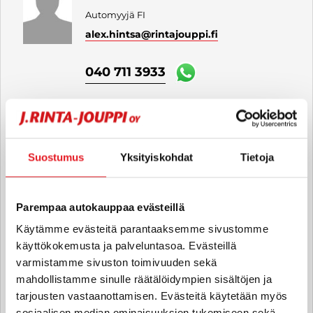
Automyyjä FI
alex.hintsa
@rintajouppi.fi
040 711 3933
Patrik Kuusisto
Automyyjä FI | EN
Suostumus
Yksityiskohdat
Tietoja
patrik.kuusisto
@rintajouppi.fi
040 711 3932
Parempaa autokauppaa evästeillä
Käytämme evästeitä parantaaksemme sivustomme
käyttökokemusta ja palveluntasoa. Evästeillä
Ville Forsman
varmistamme sivuston toimivuuden sekä
mahdollistamme sinulle räätälöidympien sisältöjen ja
Automyyjä FI
tarjousten vastaanottamisen. Evästeitä käytetään myös
ville.forsman
@rintajouppi.fi
sosiaalisen median ominaisuuksien tukemiseen sekä