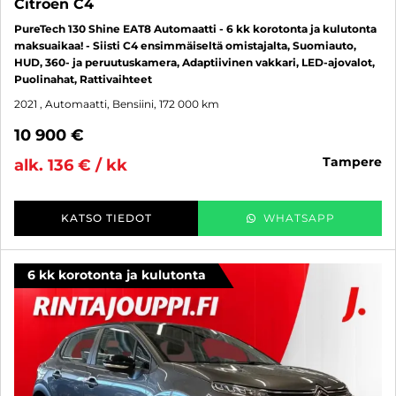
Citroen C4
PureTech 130 Shine EAT8 Automaatti - 6 kk korotonta ja kulutonta
maksuaikaa! - Siisti C4 ensimmäiseltä omistajalta, Suomiauto,
HUD, 360- ja peruutuskamera, Adaptiivinen vakkari, LED-ajovalot,
Puolinahat, Rattivaihteet
2021
, Automaatti, Bensiini, 172 000 km
10 900 €
tampere
alk. 136 € / kk
KATSO TIEDOT
WHATSAPP
6 kk korotonta ja kulutonta