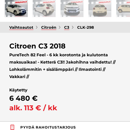
Vaihtoautot
Citroën
C3
CLK-298
Citroen C3 2018
PureTech 82 Feel - 6 kk korotonta ja kulutonta
maksuaikaa! - Ketterä C3!! Jakohihna vaihdettu! //
Lohkolämmitin + sisälämppäri // Ilmastointi //
Vakkari //
Käytetty
6 480 €
alk. 113 € / kk
PYYDÄ RAHOITUSTARJOUS