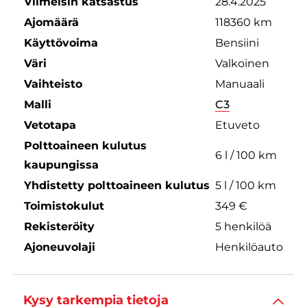
Viimeisin katsastus
28.4.2025
Ajomäärä
118360 km
Käyttövoima
Bensiini
Väri
Valkoinen
Vaihteisto
Manuaali
Malli
C3
Vetotapa
Etuveto
Polttoaineen kulutus
6 l / 100 km
kaupungissa
Yhdistetty polttoaineen kulutus
5 l / 100 km
Toimistokulut
349 €
Rekisteröity
5 henkilöä
Ajoneuvolaji
Henkilöauto
Kysy tarkempia tietoja