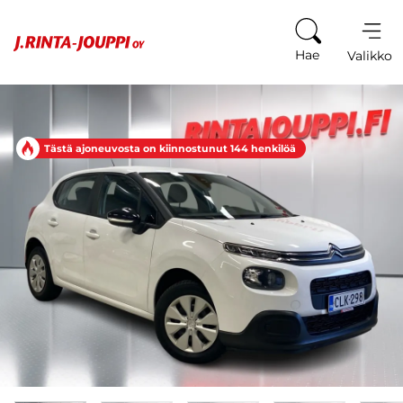
Siirry sisältöön
Hae
Valikko
Tästä ajoneuvosta on kiinnostunut 144 henkilöä