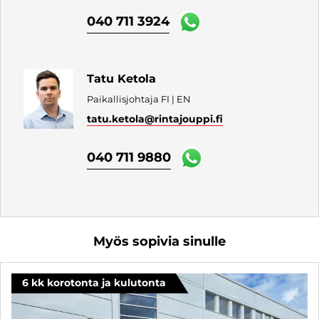
040 711 3924
Tatu Ketola
Paikallisjohtaja FI | EN
tatu.ketola
@rintajouppi.fi
040 711 9880
Myös sopivia sinulle
6 kk korotonta ja kulutonta