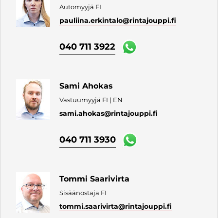
Automyyjä FI
pauliina.erkintalo
@rintajouppi.fi
040 711 3922
Sami Ahokas
Vastuumyyjä FI | EN
sami.ahokas
@rintajouppi.fi
040 711 3930
Tommi Saarivirta
Sisäänostaja FI
tommi.saarivirta
@rintajouppi.fi