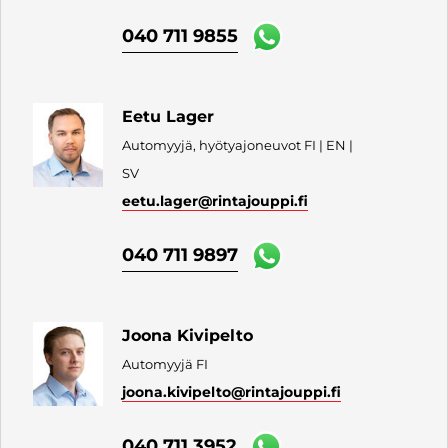
040 711 9855
Eetu Lager
Automyyjä, hyötyajoneuvot FI | EN |
SV
eetu.lager
@rintajouppi.fi
040 711 9897
Joona Kivipelto
Automyyjä FI
joona.kivipelto
@rintajouppi.fi
040 711 3952