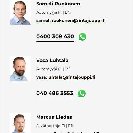
Sameli Ruokonen
Automyyjä FI | EN
sameli.ruokonen
@rintajouppi.fi
0400 309 430
Vesa Luhtala
Automyyjä FI | SV
vesa.luhtala
@rintajouppi.fi
040 486 3553
Marcus Liedes
Sisäänostaja FI | EN