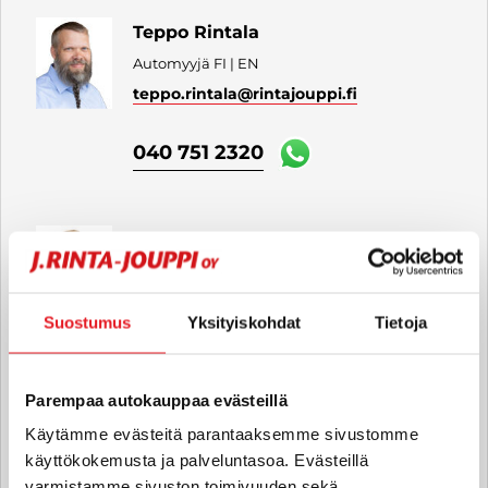
Teppo Rintala
Automyyjä FI | EN
teppo.rintala
@rintajouppi.fi
040 751 2320
Olli-Pekka Lähdesmäki
Automyyjä, hyötyajoneuvot FI
olli-pekka.lahdesmaki
Suostumus
Yksityiskohdat
Tietoja
@rintajouppi.fi
040 711 9890
Parempaa autokauppaa evästeillä
Käytämme evästeitä parantaaksemme sivustomme
käyttökokemusta ja palveluntasoa. Evästeillä
Jarmo Lieste
varmistamme sivuston toimivuuden sekä