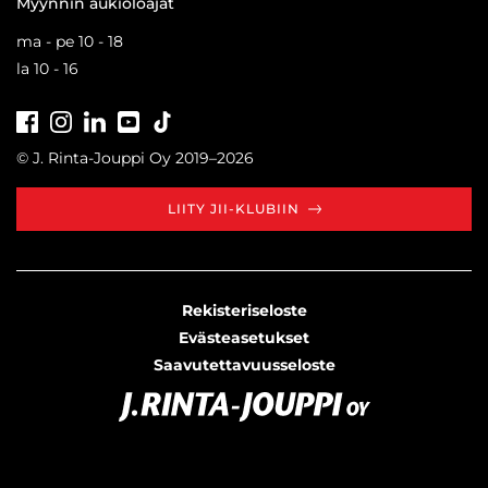
Myynnin aukioloajat
ma - pe 10 - 18
la 10 - 16
Facebook
Instagram
LinkedIn
Youtube
Tiktok
© J. Rinta-Jouppi Oy 2019–2026
LIITY JII-KLUBIIN
Rekisteriseloste
Evästeasetukset
Saavutettavuusseloste