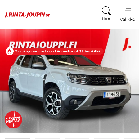
Siirry sisältöön
Hae
Valikko
Tästä ajoneuvosta on kiinnostunut 33 henkilöä