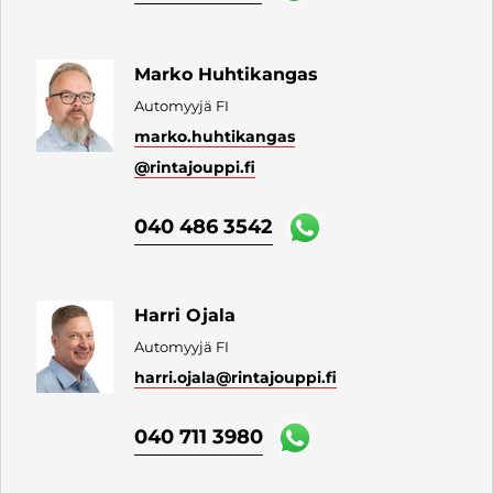
Marko Huhtikangas
Automyyjä FI
marko.huhtikangas
@rintajouppi.fi
040 486 3542
Harri Ojala
Automyyjä FI
harri.ojala
@rintajouppi.fi
040 711 3980