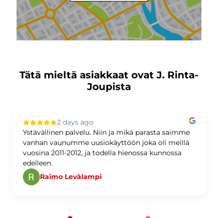
Tätä mieltä asiakkaat ovat J. Rinta-
Joupista
2 days ago
Ystävällinen palvelu. Niin ja mikä parasta saimme
vanhan vaunumme uusiokäyttöön joka oli meillä
vuosina 2011-2012, ja todella hienossa kunnossa
edelleen.
Raimo Levälampi
Page 1 of 60