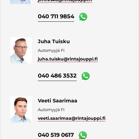
040 711 9854
Juha Tuisku
Automyyjä FI
juha.tuisku
@rintajouppi.fi
040 486 3532
Veeti Saarimaa
Automyyjä FI
veeti.saarimaa
@rintajouppi.fi
040 519 0617