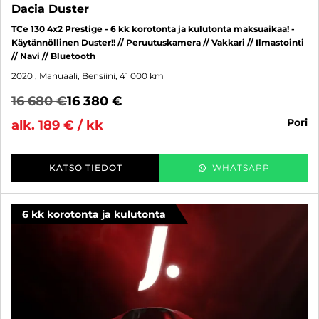
Dacia Duster
TCe 130 4x2 Prestige - 6 kk korotonta ja kulutonta maksuaikaa! -
Käytännöllinen Duster!! // Peruutuskamera // Vakkari // Ilmastointi
// Navi // Bluetooth
2020
, Manuaali, Bensiini, 41 000 km
16 680 €
16 380 €
pori
alk. 189 € / kk
KATSO TIEDOT
WHATSAPP
6 kk korotonta ja kulutonta