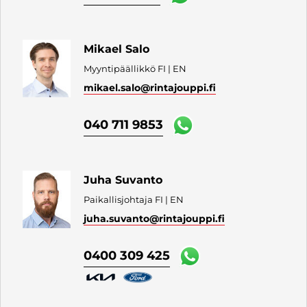
Mikael Salo
Myyntipäällikkö FI | EN
mikael.salo
@rintajouppi.fi
040 711 9853
Juha Suvanto
Paikallisjohtaja FI | EN
juha.suvanto
@rintajouppi.fi
0400 309 425