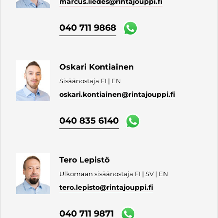
marcus.liedes
@rintajouppi.fi
040 711 9868
Oskari Kontiainen
Sisäänostaja FI | EN
oskari.kontiainen
@rintajouppi.fi
040 835 6140
Tero Lepistö
Ulkomaan sisäänostaja FI | SV | EN
tero.lepisto
@rintajouppi.fi
040 711 9871