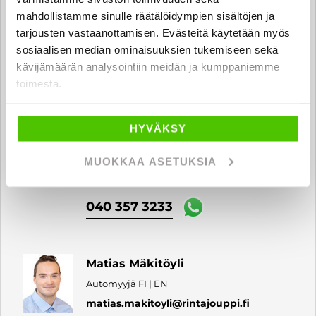
Automyyjä FI
mahdollistamme sinulle räätälöidympien sisältöjen ja
tarjousten vastaanottamisen. Evästeitä käytetään myös
jarmo.lieste
@rintajouppi.fi
sosiaalisen median ominaisuuksien tukemiseen sekä
kävijämäärän analysointiin meidän ja kumppaniemme
0400 309 432
toimesta.
Emppu Klemettilä
HYVÄKSY
Automyyjä FI
MUOKKAA ASETUKSIA
emppu.klemettila
@rintajouppi.fi
040 357 3233
Matias Mäkitöyli
Automyyjä FI | EN
matias.makitoyli
@rintajouppi.fi