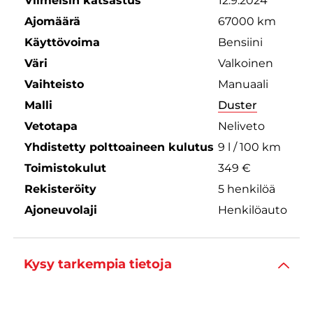
Viimeisin katsastus
12.9.2024
Ajomäärä
67000 km
Käyttövoima
Bensiini
Väri
Valkoinen
Vaihteisto
Manuaali
Malli
Duster
Vetotapa
Neliveto
Yhdistetty polttoaineen kulutus
9 l / 100 km
Toimistokulut
349 €
Rekisteröity
5 henkilöä
Ajoneuvolaji
Henkilöauto
Kysy tarkempia tietoja