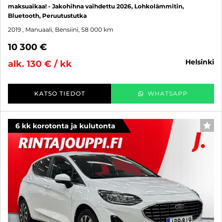
maksuaikaa! - Jakohihna vaihdettu 2026, Lohkolämmitin,
Bluetooth, Peruutustutka
2019
, Manuaali, Bensiini, 58 000 km
10 300 €
helsinki
alk. 130 € / kk
KATSO TIEDOT
WHATSAPP
6 kk korotonta ja kulutonta
SUO