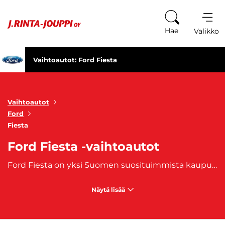
Siirry sisältöön
Hae
Valikko
Vaihtoautot: Ford Fiesta
Vaihtoautot
Ford
Fiesta
Ford Fiesta -vaihtoautot
Ford Fiesta on yksi Suomen suosituimmista kaupunkiautoista, eikä syyttä. Se yhdistää ketterän ajettavuuden, edullisen kulutuksen ja iloisen, pirteän luonteen. Vuodesta 1976 lähtien valmistettu pikkuauto on yksi suosituimmista pienistä henkilöautoista. Tilava ja luotettava Ford Fiesta auto takaa matkasi sujuvan etenemisen, sekä turvallisuuden. Ford Fiesta -vaihtoautojen valikoimastamme löydät laadukkaat yksilöt, jotka sopivat niin ensiautoksi, työmatkoille kuin koko perheen arkeen.
Näytä lisää