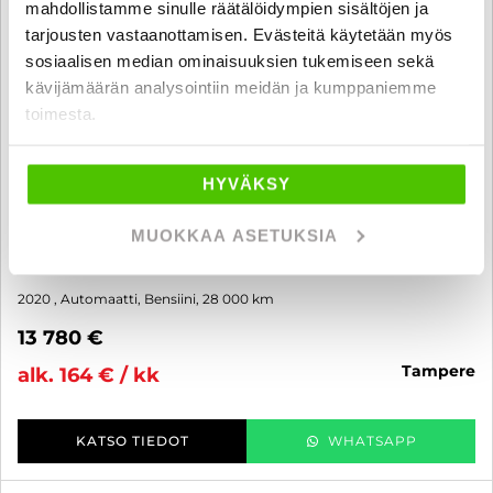
mahdollistamme sinulle räätälöidympien sisältöjen ja
tarjousten vastaanottamisen. Evästeitä käytetään myös
sosiaalisen median ominaisuuksien tukemiseen sekä
kävijämäärän analysointiin meidän ja kumppaniemme
toimesta.
Ford Fiesta
HYVÄKSY
1,0 EcoBoost 100hv A6 Titanium 5-ovinen - 6 kk korotonta ja
kulutonta maksuaikaa! - Siistikuntoinen vähän ajettu Fiesta!,
MUOKKAA ASETUKSIA
Suomi-auto, Huoltokirja, Lämmitettävä tuulilasi, Tutkat, Bliss,
Xenon,
2020
, Automaatti, Bensiini, 28 000 km
13 780 €
tampere
alk. 164 € / kk
KATSO TIEDOT
WHATSAPP