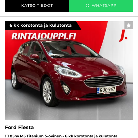
KATSO TIEDOT
WHATSAPP
6 kk korotonta ja kulutonta
SUO
Ford Fiesta
1,1 85hv M5 Titanium 5-ovinen - 6 kk korotonta ja kulutonta