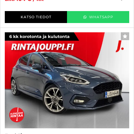
KATSO TIEDOT
WHATSAPP
6 kk korotonta ja kulutonta
SUO