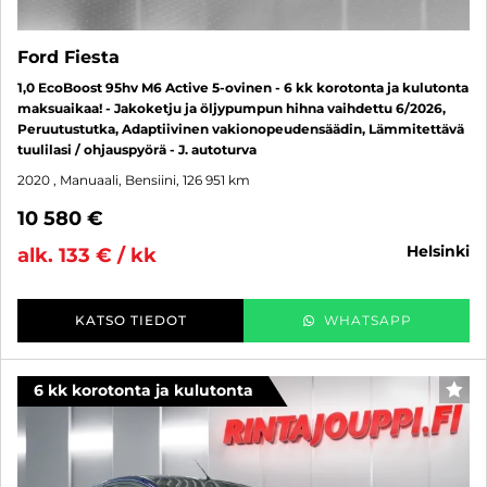
Ford Fiesta
1,0 EcoBoost 95hv M6 Active 5-ovinen - 6 kk korotonta ja kulutonta
maksuaikaa! - Jakoketju ja öljypumpun hihna vaihdettu 6/2026,
Peruutustutka, Adaptiivinen vakionopeudensäädin, Lämmitettävä
tuulilasi / ohjauspyörä - J. autoturva
2020
, Manuaali, Bensiini, 126 951 km
10 580 €
helsinki
alk. 133 € / kk
KATSO TIEDOT
WHATSAPP
6 kk korotonta ja kulutonta
SUO