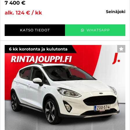
7 400 €
seinäjoki
alk. 124 € / kk
KATSO TIEDOT
WHATSAPP
6 kk korotonta ja kulutonta
SUO