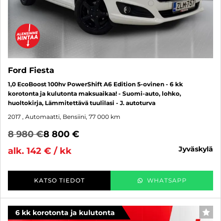
Ford Fiesta
1,0 EcoBoost 100hv PowerShift A6 Edition 5-ovinen - 6 kk
korotonta ja kulutonta maksuaikaa! - Suomi-auto, lohko,
huoltokirja, Lämmitettävä tuulilasi - J. autoturva
2017
, Automaatti, Bensiini, 77 000 km
8 980 €
8 800 €
jyväskylä
alk. 142 € / kk
KATSO TIEDOT
WHATSAPP
6 kk korotonta ja kulutonta
SUO