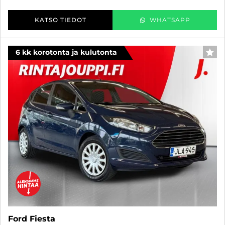
KATSO TIEDOT
WHATSAPP
6 kk korotonta ja kulutonta
SUO
Ford Fiesta