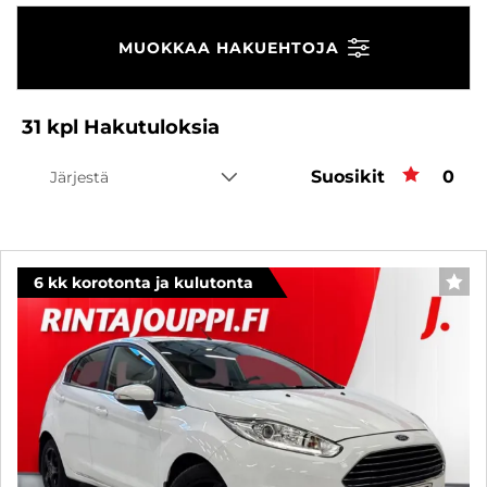
MUOKKAA HAKUEHTOJA
31
kpl
Hakutuloksia
Suosikit
Suos
0
Järjestä
6 kk korotonta ja kulutonta
SUO