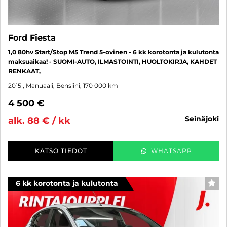
Ford Fiesta
1,0 80hv Start/Stop M5 Trend 5-ovinen - 6 kk korotonta ja kulutonta
maksuaikaa! - SUOMI-AUTO, ILMASTOINTI, HUOLTOKIRJA, KAHDET
RENKAAT,
2015
, Manuaali, Bensiini, 170 000 km
4 500 €
seinäjoki
alk. 88 € / kk
KATSO TIEDOT
WHATSAPP
6 kk korotonta ja kulutonta
SUO