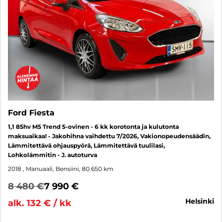
Ford Fiesta
1,1 85hv M5 Trend 5-ovinen - 6 kk korotonta ja kulutonta
maksuaikaa! - Jakohihna vaihdettu 7/2026, Vakionopeudensäädin,
Lämmitettävä ohjauspyörä, Lämmitettävä tuulilasi,
Lohkolämmitin - J. autoturva
2018
, Manuaali, Bensiini, 80 650 km
8 480 €
7 990 €
helsinki
alk. 132 € / kk