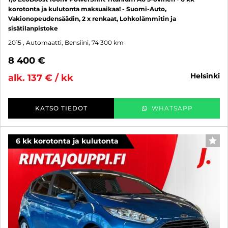
korotonta ja kulutonta maksuaikaa! - Suomi-Auto,
Vakionopeudensäädin, 2 x renkaat, Lohkolämmitin ja
sisätilanpistoke
2015
, Automaatti, Bensiini, 74 300 km
8 400 €
helsinki
alk. 137 € / kk
KATSO TIEDOT
WHATSAPP
6 kk korotonta ja kulutonta
SUO