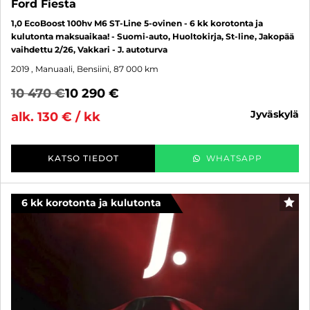
Ford Fiesta
1,0 EcoBoost 100hv M6 ST-Line 5-ovinen - 6 kk korotonta ja
kulutonta maksuaikaa! - Suomi-auto, Huoltokirja, St-line, Jakopää
vaihdettu 2/26, Vakkari - J. autoturva
2019
, Manuaali, Bensiini, 87 000 km
10 470 €
10 290 €
jyväskylä
alk. 130 € / kk
KATSO TIEDOT
WHATSAPP
6 kk korotonta ja kulutonta
SUO