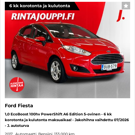
6 kk korotonta ja kulutonta
SUO
Ford Fiesta
1,0 EcoBoost 100hv PowerShift A6 Edition 5-ovinen - 6 kk
korotonta ja kulutonta maksuaikaa! - Jakohihna vaihdettu 07/2026
- J. autoturva
2017
, Automaatti, Bensiini, 133 000 km