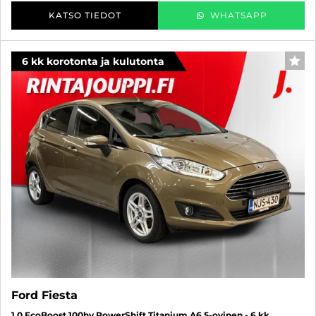
KATSO TIEDOT
WHATSAPP
6 kk korotonta ja kulutonta
SUO
Ford Fiesta
1,0 EcoBoost 100hv PowerShift Titanium A6 5-ovinen - 6 kk