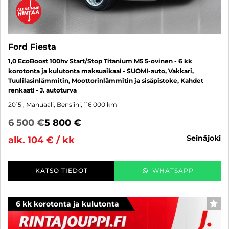
Ford Fiesta
1,0 EcoBoost 100hv Start/Stop Titanium M5 5-ovinen - 6 kk
korotonta ja kulutonta maksuaikaa! - SUOMI-auto, Vakkari,
Tuulilasinlämmitin, Moottorinlämmitin ja sisäpistoke, Kahdet
renkaat! - J. autoturva
2015
, Manuaali, Bensiini, 116 000 km
6 500 €
5 800 €
seinäjoki
alk. 104 € / kk
KATSO TIEDOT
WHATSAPP
6 kk korotonta ja kulutonta
SUO