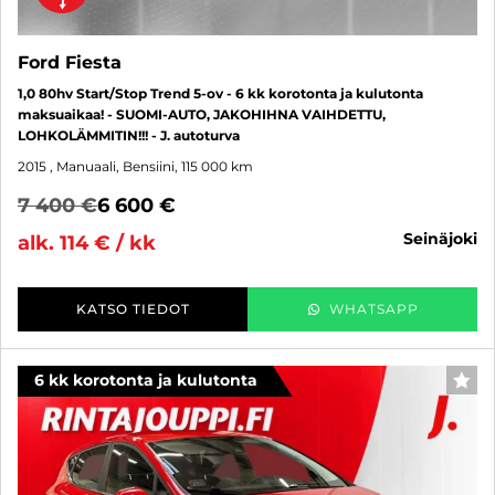
Ford Fiesta
1,0 80hv Start/Stop Trend 5-ov - 6 kk korotonta ja kulutonta
maksuaikaa! - SUOMI-AUTO, JAKOHIHNA VAIHDETTU,
LOHKOLÄMMITIN!!! - J. autoturva
2015
, Manuaali, Bensiini, 115 000 km
7 400 €
6 600 €
seinäjoki
alk. 114 € / kk
KATSO TIEDOT
WHATSAPP
6 kk korotonta ja kulutonta
SUO