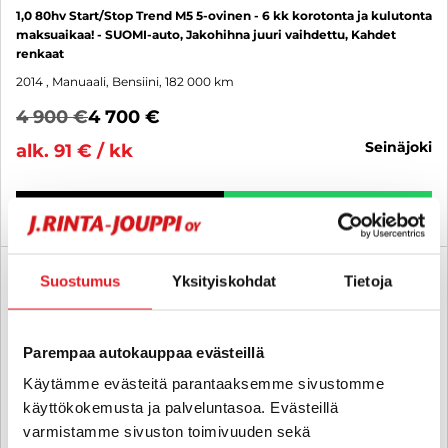
1,0 80hv Start/Stop Trend M5 5-ovinen - 6 kk korotonta ja kulutonta
maksuaikaa! - SUOMI-auto, Jakohihna juuri vaihdettu, Kahdet
renkaat
2014
, Manuaali, Bensiini, 182 000 km
4 900 €
4 700 €
seinäjoki
alk. 91 € / kk
KATSO TIEDOT
WHATSAPP
6 kk korotonta ja kulutonta
Suostumus
Yksityiskohdat
Tietoja
SUO
Parempaa autokauppaa evästeillä
Käytämme evästeitä parantaaksemme sivustomme
käyttökokemusta ja palveluntasoa. Evästeillä
varmistamme sivuston toimivuuden sekä