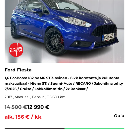
Ford Fiesta
1,6 EcoBoost 182 hv M6 ST 3-ovinen - 6 kk korotonta ja kulutonta
maksuaikaa! - Hieno ST! / Suomi-Auto / RECARO / Jakohihna tehty
7/2026 / Cruise / Lohkolämmitin / 2x Renkaat /
2017
, Manuaali, Bensiini, 115 680 km
14 500 €
12 990 €
oulu
alk. 156 € / kk