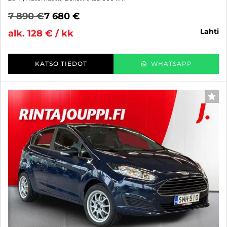
7 890 €
7 680 €
lahti
alk. 128 € / kk
KATSO TIEDOT
WHATSAPP
SUO