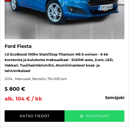
Ford Fiesta
1,0 EcoBoost 100hv Start/Stop Titanium M5 5-ovinen - 6 kk
korotonta ja kulutonta maksuaikaa! - SUOMI-auto, 2.om, LED,
Vakkari, Tuulilasinlämmitin, Alumiinivanteet kesä- ja
talvirenkaissa!
2014
, Manuaali, Bensiini, 174 000 km
5 800 €
seinäjoki
alk. 104 € / kk
KATSO TIEDOT
WHATSAPP