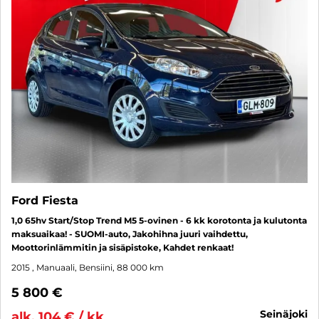
Ford Fiesta
1,0 65hv Start/Stop Trend M5 5-ovinen - 6 kk korotonta ja kulutonta
maksuaikaa! - SUOMI-auto, Jakohihna juuri vaihdettu,
Moottorinlämmitin ja sisäpistoke, Kahdet renkaat!
2015
, Manuaali, Bensiini, 88 000 km
5 800 €
seinäjoki
alk. 104 € / kk