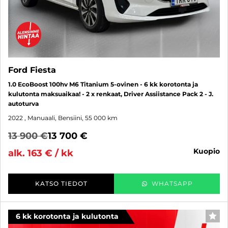
Ford Fiesta
1.0 EcoBoost 100hv M6 Titanium 5-ovinen - 6 kk korotonta ja
kulutonta maksuaikaa! - 2 x renkaat, Driver Assiistance Pack 2 - J.
autoturva
2022
, Manuaali, Bensiini, 55 000 km
13 900 €
13 700 €
kuopio
alk. 163 € / kk
KATSO TIEDOT
WHATSAPP
6 kk korotonta ja kulutonta
SUO