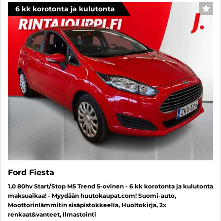
6 kk korotonta ja kulutonta
SUO
Ford Fiesta
1,0 80hv Start/Stop M5 Trend 5-ovinen - 6 kk korotonta ja kulutonta
maksuaikaa! - Myydään huutokaupat.com! Suomi-auto,
Moottorinlämmitin sisäpistokkeella, Huoltokirja, 2x
renkaat&vanteet, Ilmastointi