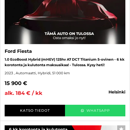
Ford Fiesta
1.0 EcoBoost Hybrid (mHEV) 125hv A7 DCT Titanium 5-ovinen - 6 kk
korotonta ja kulutonta maksuaikaa! - Tulossa. Kysy heti!
2023
, Automaatti, Hybridi, 51 000 km
15 900 €
helsinki
alk. 184 € / kk
KATSO TIEDOT
WHATSAPP
6 kk korotonta ja kulutonta