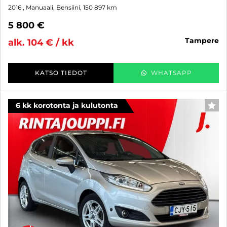
2016
, Manuaali, Bensiini, 150 897 km
5 800 €
tampere
alk. 104 € / kk
KATSO TIEDOT
WHATSAPP
6 kk korotonta ja kulutonta
SUO