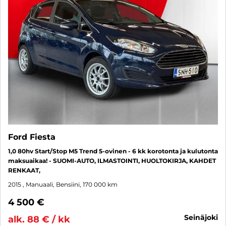
Ford Fiesta
1,0 80hv Start/Stop M5 Trend 5-ovinen - 6 kk korotonta ja kulutonta
maksuaikaa! - SUOMI-AUTO, ILMASTOINTI, HUOLTOKIRJA, KAHDET
RENKAAT,
2015
, Manuaali, Bensiini, 170 000 km
4 500 €
seinäjoki
alk. 88 € / kk