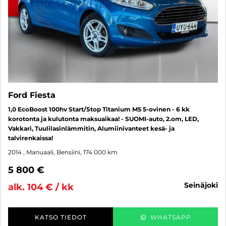
Ford Fiesta
1,0 EcoBoost 100hv Start/Stop Titanium M5 5-ovinen - 6 kk
korotonta ja kulutonta maksuaikaa! - SUOMI-auto, 2.om, LED,
Vakkari, Tuulilasinlämmitin, Alumiinivanteet kesä- ja
talvirenkaissa!
2014
, Manuaali, Bensiini, 174 000 km
5 800 €
seinäjoki
alk. 104 € / kk
KATSO TIEDOT
WHATSAPP