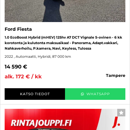
Ford Fiesta
1.0 EcoBoost Hybrid (mHEV) 125hv A7 DCT Vignale 5-ovinen - 6 kk
korotonta ja kulutonta maksuaikaa! - Panorama, Adapt.vakkari,
Nahkaverhoilu, P.kamera, Navi, Keyless, Tulossa
2022
, Automaatti, Hybridi, 87 000 km
14 590 €
tampere
alk. 172 € / kk
KATSO TIEDOT
WHATSAPP
SUO