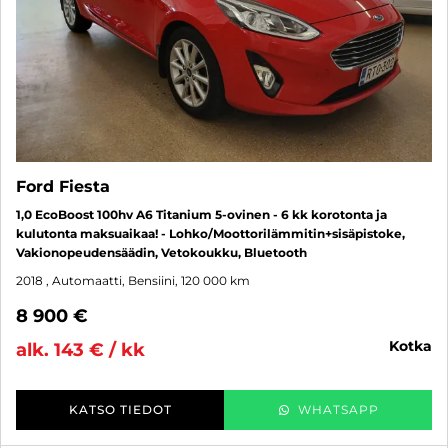
Ford Fiesta
1,0 EcoBoost 100hv A6 Titanium 5-ovinen - 6 kk korotonta ja
kulutonta maksuaikaa! - Lohko/Moottorilämmitin+sisäpistoke,
Vakionopeudensäädin, Vetokoukku, Bluetooth
2018
, Automaatti, Bensiini, 120 000 km
8 900 €
kotka
alk. 143 € / kk
KATSO TIEDOT
WHATSAPP