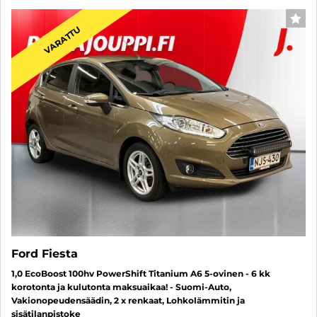
SUO
VARATTU
Ford Fiesta
1,0 EcoBoost 100hv PowerShift Titanium A6 5-ovinen - 6 kk
korotonta ja kulutonta maksuaikaa! - Suomi-Auto,
Vakionopeudensäädin, 2 x renkaat, Lohkolämmitin ja
sisätilanpistoke