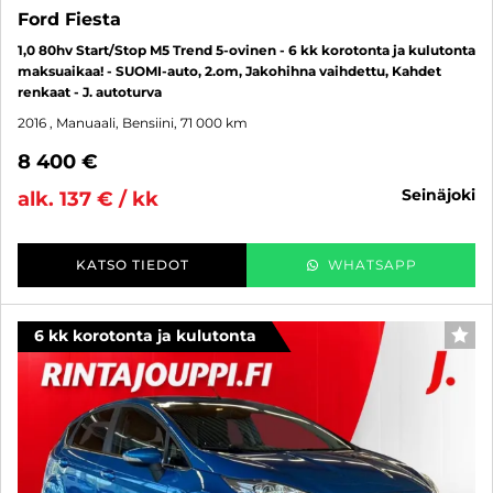
Ford Fiesta
1,0 80hv Start/Stop M5 Trend 5-ovinen - 6 kk korotonta ja kulutonta
maksuaikaa! - SUOMI-auto, 2.om, Jakohihna vaihdettu, Kahdet
renkaat - J. autoturva
2016
, Manuaali, Bensiini, 71 000 km
8 400 €
seinäjoki
alk. 137 € / kk
KATSO TIEDOT
WHATSAPP
6 kk korotonta ja kulutonta
SUO