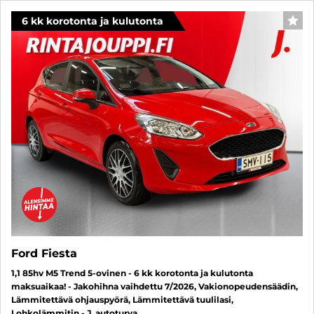
6 kk korotonta ja kulutonta
SUO
Ford Fiesta
1,1 85hv M5 Trend 5-ovinen - 6 kk korotonta ja kulutonta
maksuaikaa! - Jakohihna vaihdettu 7/2026, Vakionopeudensäädin,
Lämmitettävä ohjauspyörä, Lämmitettävä tuulilasi,
Lohkolämmitin - J. autoturva