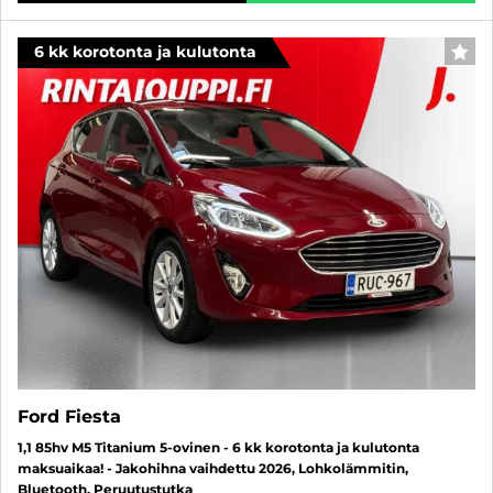
6 kk korotonta ja kulutonta
SUO
Ford Fiesta
1,1 85hv M5 Titanium 5-ovinen - 6 kk korotonta ja kulutonta
maksuaikaa! - Jakohihna vaihdettu 2026, Lohkolämmitin,
Bluetooth, Peruutustutka