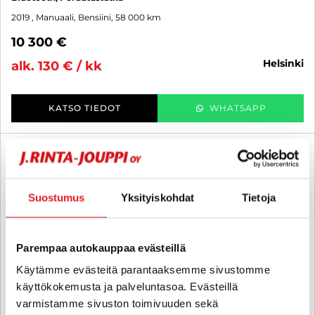
2019
, Manuaali, Bensiini, 58 000 km
10 300 €
helsinki
alk. 130 € / kk
KATSO TIEDOT
WHATSAPP
6 kk korotonta ja kulutonta
SUO
Suostumus
Yksityiskohdat
Tietoja
Parempaa autokauppaa evästeillä
Käytämme evästeitä parantaaksemme sivustomme
käyttökokemusta ja palveluntasoa. Evästeillä
varmistamme sivuston toimivuuden sekä