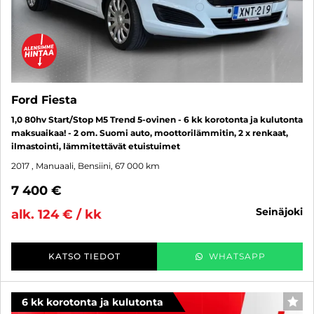
Ford Fiesta
1,0 80hv Start/Stop M5 Trend 5-ovinen - 6 kk korotonta ja kulutonta
maksuaikaa! - 2 om. Suomi auto, moottorilämmitin, 2 x renkaat,
ilmastointi, lämmitettävät etuistuimet
2017
, Manuaali, Bensiini, 67 000 km
7 400 €
seinäjoki
alk. 124 € / kk
KATSO TIEDOT
WHATSAPP
6 kk korotonta ja kulutonta
SUO