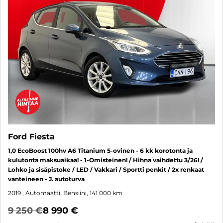
Ford Fiesta
1,0 EcoBoost 100hv A6 Titanium 5-ovinen - 6 kk korotonta ja
kulutonta maksuaikaa! - 1-Omisteinen! / Hihna vaihdettu 3/26! /
Lohko ja sisäpistoke / LED / Vakkari / Sportti penkit / 2x renkaat
vanteineen - J. autoturva
2019
, Automaatti, Bensiini, 141 000 km
9 250 €
8 990 €