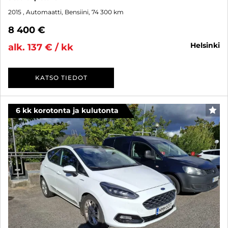
2015
, Automaatti, Bensiini, 74 300 km
8 400 €
helsinki
alk. 137 € / kk
KATSO TIEDOT
6 kk korotonta ja kulutonta
SUO