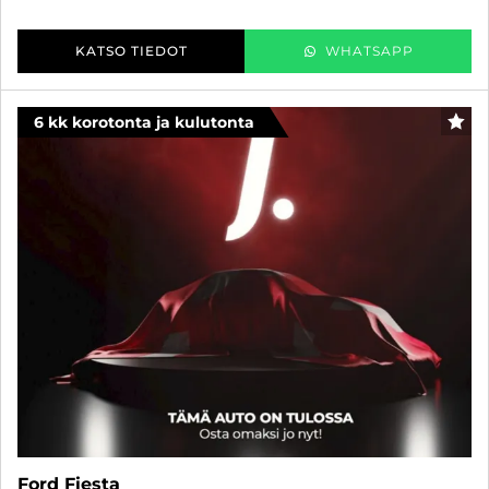
KATSO TIEDOT
WHATSAPP
6 kk korotonta ja kulutonta
SUO
Ford Fiesta