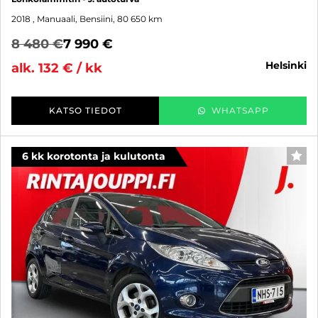
2018
, Manuaali, Bensiini, 80 650 km
8 480 €
7 990 €
helsinki
alk. 132 € / kk
KATSO TIEDOT
WHATSAPP
6 kk korotonta ja kulutonta
SUO