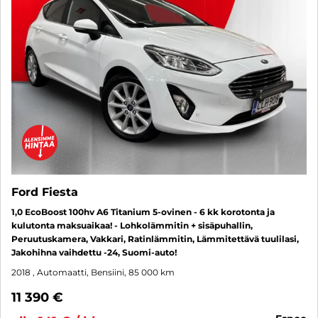
Ford Fiesta
1,0 EcoBoost 100hv A6 Titanium 5-ovinen - 6 kk korotonta ja
kulutonta maksuaikaa! - Lohkolämmitin + sisäpuhallin,
Peruutuskamera, Vakkari, Ratinlämmitin, Lämmitettävä tuulilasi,
Jakohihna vaihdettu -24, Suomi-auto!
2018
, Automaatti, Bensiini, 85 000 km
11 390 €