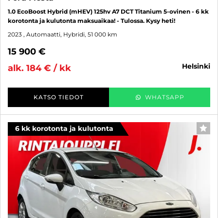
1.0 EcoBoost Hybrid (mHEV) 125hv A7 DCT Titanium 5-ovinen - 6 kk
korotonta ja kulutonta maksuaikaa! - Tulossa. Kysy heti!
2023
, Automaatti, Hybridi, 51 000 km
15 900 €
helsinki
alk. 184 € / kk
KATSO TIEDOT
WHATSAPP
6 kk korotonta ja kulutonta
SUO