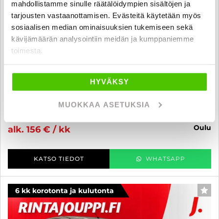
mahdollistamme sinulle räätälöidympien sisältöjen ja
tarjousten vastaanottamisen. Evästeitä käytetään myös
sosiaalisen median ominaisuuksien tukemiseen sekä
kävijämäärän analysointiin meidän ja kumppaniemme
Ford Fiesta
toimesta.
1,6 EcoBoost 182 hv M6 ST 3-ovinen - 6 kk korotonta ja kulutonta
maksuaikaa! - Hieno ST! / Suomi-Auto / RECARO / Jakohihna tehty
HYVÄKSY
7/2026 / Cruise / Lohkolämmitin / 2x Renkaat /
2017
, Manuaali, Bensiini, 115 680 km
MUOKKAA ASETUKSIA
14 500 €
12 990 €
oulu
alk. 156 € / kk
KATSO TIEDOT
WHATSAPP
6 kk korotonta ja kulutonta
SUO