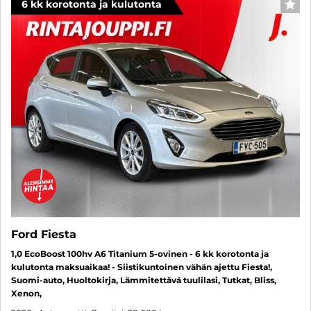
6 kk korotonta ja kulutonta
SUO
Ford Fiesta
1,0 EcoBoost 100hv A6 Titanium 5-ovinen - 6 kk korotonta ja
kulutonta maksuaikaa! - Siistikuntoinen vähän ajettu Fiesta!,
Suomi-auto, Huoltokirja, Lämmitettävä tuulilasi, Tutkat, Bliss,
Xenon,