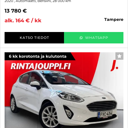
2020
, Automaatti, Bensiini, 28 000 km
13 780 €
tampere
alk. 164 € / kk
KATSO TIEDOT
WHATSAPP
6 kk korotonta ja kulutonta
SUO