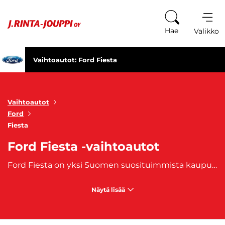
Siirry sisältöön
Hae
Valikko
Vaihtoautot: Ford Fiesta
Vaihtoautot
Ford
Fiesta
Ford Fiesta -vaihtoautot
Ford Fiesta on yksi Suomen suosituimmista kaupunkiautoista, eikä syyttä. Se yhdistää ketterän ajettavuuden, edullisen kulutuksen ja iloisen, pirteän luonteen. Vuodesta 1976 lähtien valmistettu pikkuauto on yksi suosituimmista pienistä henkilöautoista. Tilava ja luotettava Ford Fiesta auto takaa matkasi sujuvan etenemisen, sekä turvallisuuden. Ford Fiesta -vaihtoautojen valikoimastamme löydät laadukkaat yksilöt, jotka sopivat niin ensiautoksi, työmatkoille kuin koko perheen arkeen.
Näytä lisää