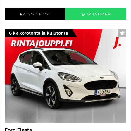
KATSO TIEDOT
WHATSAPP
6 kk korotonta ja kulutonta
SUO
Ford Fiesta