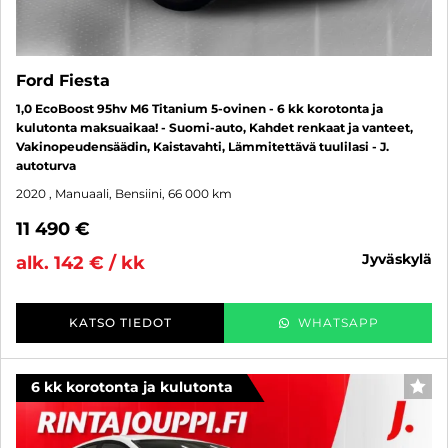
Ford Fiesta
1,0 EcoBoost 95hv M6 Titanium 5-ovinen - 6 kk korotonta ja
kulutonta maksuaikaa! - Suomi-auto, Kahdet renkaat ja vanteet,
Vakinopeudensäädin, Kaistavahti, Lämmitettävä tuulilasi - J.
autoturva
2020
, Manuaali, Bensiini, 66 000 km
11 490 €
jyväskylä
alk. 142 € / kk
KATSO TIEDOT
WHATSAPP
6 kk korotonta ja kulutonta
SUO