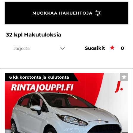
MUOKKAA HAKUEHTOJA
32
kpl
Hakutuloksia
Suosikit
Suos
0
Järjestä
6 kk korotonta ja kulutonta
SUO