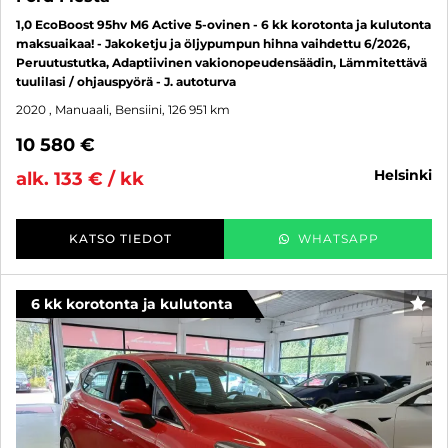
1,0 EcoBoost 95hv M6 Active 5-ovinen - 6 kk korotonta ja kulutonta
maksuaikaa! - Jakoketju ja öljypumpun hihna vaihdettu 6/2026,
Peruutustutka, Adaptiivinen vakionopeudensäädin, Lämmitettävä
tuulilasi / ohjauspyörä - J. autoturva
2020
, Manuaali, Bensiini, 126 951 km
10 580 €
helsinki
alk. 133 € / kk
KATSO TIEDOT
WHATSAPP
6 kk korotonta ja kulutonta
SUO