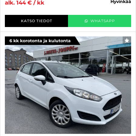
hyvinkää
alk. 144 € / kk
KATSO TIEDOT
WHATSAPP
6 kk korotonta ja kulutonta
SUO