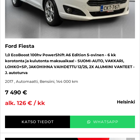
Ford Fiesta
1,0 EcoBoost 100hv PowerShift A6 Edition 5-ovinen - 6 kk
korotonta ja kulutonta maksuaikaa! - SUOMI-AUTO, VAKKARI,
LOHKO+SP, JAKOHIHNA VAIHDETTU 12/25, 2X ALUMIINI VANTEET -
J. autoturva
2017
, Automaatti, Bensiini, 144 000 km
7 490 €
helsinki
alk. 126 € / kk
KATSO TIEDOT
WHATSAPP