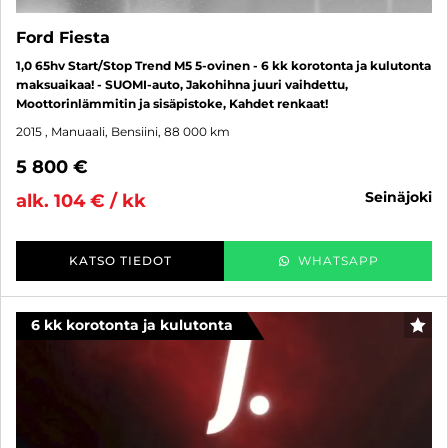
Ford Fiesta
1,0 65hv Start/Stop Trend M5 5-ovinen - 6 kk korotonta ja kulutonta
maksuaikaa! - SUOMI-auto, Jakohihna juuri vaihdettu,
Moottorinlämmitin ja sisäpistoke, Kahdet renkaat!
2015
, Manuaali, Bensiini, 88 000 km
5 800 €
seinäjoki
alk. 104 € / kk
KATSO TIEDOT
WHATSAPP
6 kk korotonta ja kulutonta
SUO