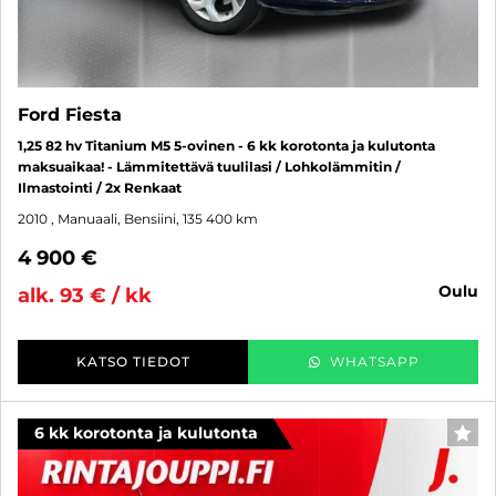
Ford Fiesta
1,25 82 hv Titanium M5 5-ovinen - 6 kk korotonta ja kulutonta
maksuaikaa! - Lämmitettävä tuulilasi / Lohkolämmitin /
Ilmastointi / 2x Renkaat
2010
, Manuaali, Bensiini, 135 400 km
4 900 €
oulu
alk. 93 € / kk
KATSO TIEDOT
WHATSAPP
6 kk korotonta ja kulutonta
SUO