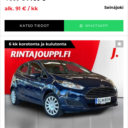
seinäjoki
alk. 91 € / kk
KATSO TIEDOT
WHATSAPP
6 kk korotonta ja kulutonta
SUO