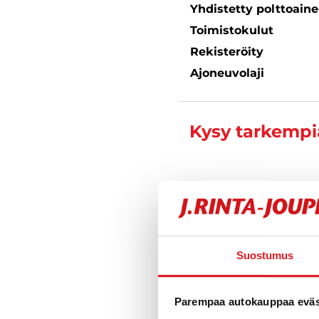
Yhdistetty polttoain
Toimistokulut
Rekisteröity
Ajoneuvolaji
Kysy tarkempia
Varustelu
Suostumus
Tekniset tiedo
Parempaa autokauppaa eväst