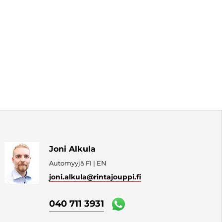
Joni Alkula
Automyyjä FI | EN
joni.alkula
@rintajouppi.fi
040 711 3931