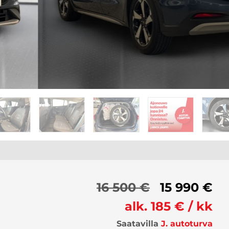
16 500 €
15 990 €
alk. 185 € / kk
Saatavilla
J. autoturva