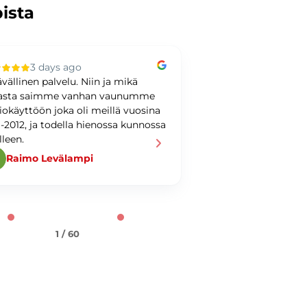
pista
3 days ago
3 days ag
ävällinen palvelu. Niin ja mikä
Kiitoksia kaupoista! 
asta saimme vanhan vaunumme
loistavasta palvelus
iokäyttöön joka oli meillä vuosina
Pylkkäselle! Suosit
1-2012, ja todella hienossa kunnossa
asiointia täällä!
lleen.
Raimo Levälampi
Ahmed Nader
1 / 60