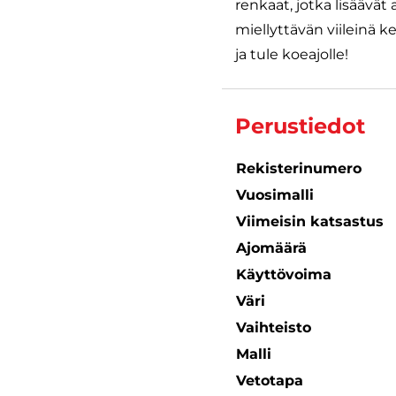
renkaat, jotka lisäävät
miellyttävän viileinä k
ja tule koeajolle!
Perustiedot
Rekisterinumero
Vuosimalli
Viimeisin katsastus
Ajomäärä
Käyttövoima
Väri
Vaihteisto
Malli
Vetotapa