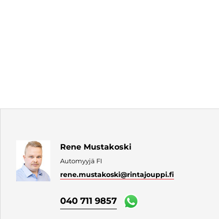
Rene Mustakoski
Automyyjä FI
rene.mustakoski
@rintajouppi.fi
040 711 9857