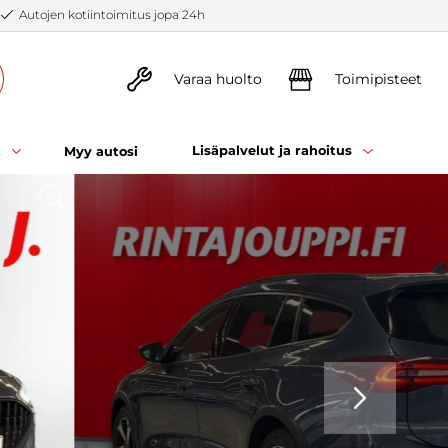
Autojen kotiintoimitus jopa 24h
Varaa huolto
Toimipisteet
t
Lisäpalvelut ja rahoitus
Myy autosi
SEURAAVA