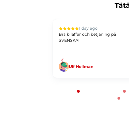
Tätä
 ago
1 day ago
elut. Tarjotaan
Bra bilaffär och betjäning på
ttä jne. Hoidetaan
SVENSKA!
.
Ulf Hellman
Page 1 of 60