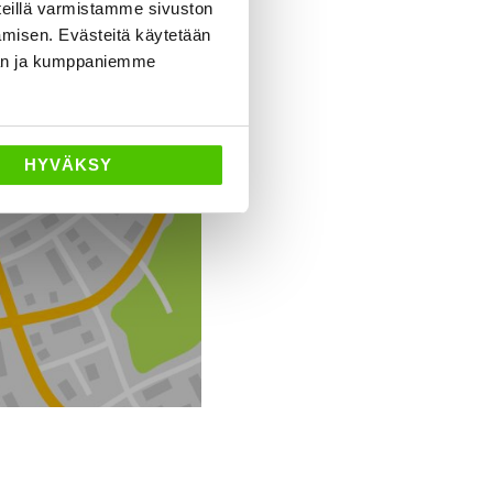
eillä varmistamme sivuston
amisen. Evästeitä käytetään
dän ja kumppaniemme
Ajo-ohjeet
HYVÄKSY