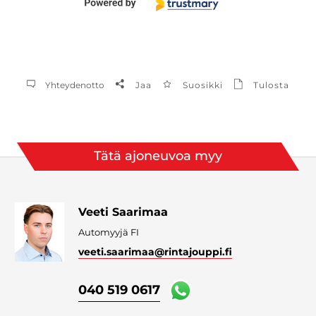
Yhteydenotto
Jaa
Suosikki
Tulosta
Tätä ajoneuvoa myy
Veeti Saarimaa
Automyyjä FI
veeti.saarimaa
@rintajouppi.fi
040 519 0617