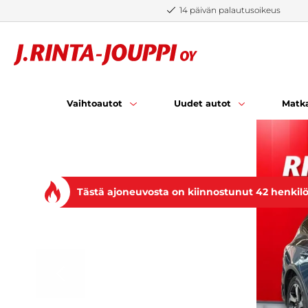
Siirry sisältöön
14 päivän palautusoikeus
Vaihtoautot
Uudet autot
Matka
Tästä ajoneuvosta on kiinnostunut 42 henkil
EDELLINEN