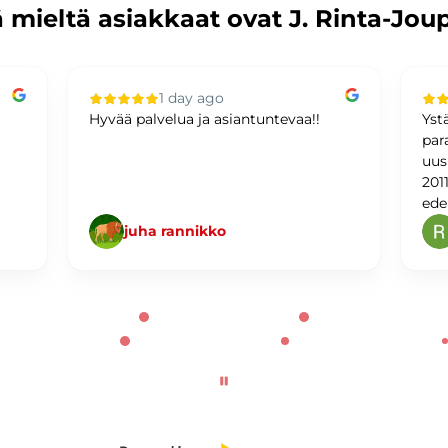
 mieltä asiakkaat ovat J. Rinta-Jou
1 day ago
Hyvää palvelua ja asiantuntevaa!!
Yst
par
uus
201
ede
juha rannikko