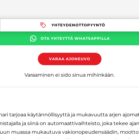
YHTEYDENOTTOPYYNTÖ
OTA YHTEYTTÄ WHATSAPPILLA
VARAA AJONEUVO
Varaaminen ei sido sinua mihinkään.
mari tarjoaa käytännöllisyyttä ja mukavuutta arjen ajoma
mistajalla ja siinä on automaattivaihteisto, joka tekee aja
uun muassa mukautuva vakionopeudensäädin, moottor