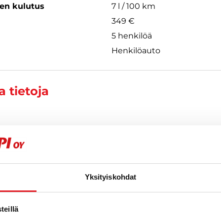
een kulutus
7 l / 100 km
349 €
5 henkilöä
Henkilöauto
 tietoja
Yksityiskohdat
t
eillä