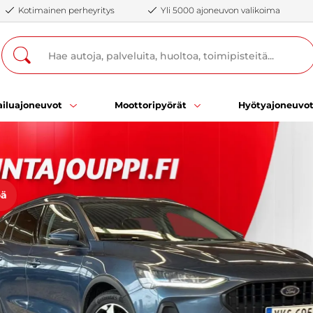
Kotimainen perheyritys
Yli 5000 ajoneuvon valikoima
iluajoneuvot
Moottoripyörät
Hyötyajoneuvo
öä