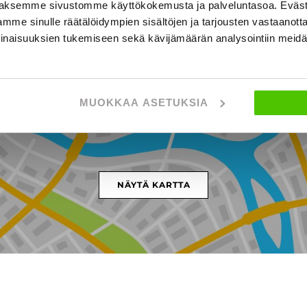
aksemme sivustomme käyttökokemusta ja palveluntasoa. Eväst
mme sinulle räätälöidympien sisältöjen ja tarjousten vastaanott
inaisuuksien tukemiseen sekä kävijämäärän analysointiin mei
ppilantie 18, SEINÄJOKI
MUOKKAA ASETUKSIA
NÄYTÄ KARTTA