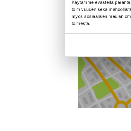
Käytämme evästeitä paranta
toimivuuden sekä mahdollista
myös sosiaalisen median om
Toimipiste
toimesta.
J. Rinta-Jouppi Oy, Jou