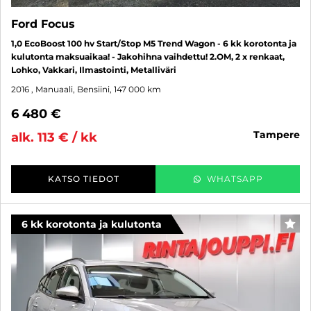
Ford Focus
1,0 EcoBoost 100 hv Start/Stop M5 Trend Wagon - 6 kk korotonta ja
kulutonta maksuaikaa! - Jakohihna vaihdettu! 2.OM, 2 x renkaat,
Lohko, Vakkari, Ilmastointi, Metalliväri
2016
, Manuaali, Bensiini, 147 000 km
6 480 €
tampere
alk. 113 € / kk
KATSO TIEDOT
WHATSAPP
6 kk korotonta ja kulutonta
SUO