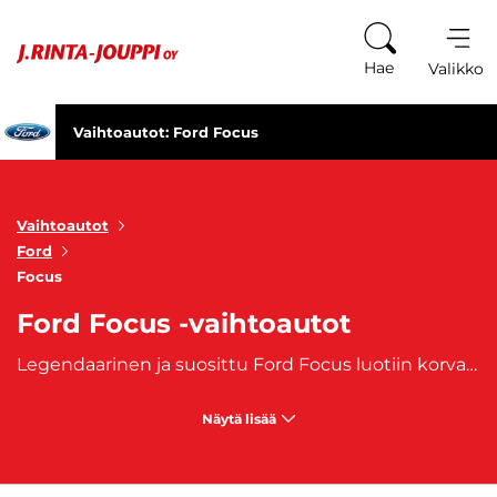
Siirry sisältöön
Hae
Valikko
Vaihtoautot: Ford Focus
Vaihtoautot
Ford
Focus
Ford Focus -vaihtoautot
Legendaarinen ja suosittu Ford Focus luotiin korvaamaan Ford Escort -malli ja onkin napannut paikan oma luokkansa huipulla. Luotettava Ford Focus takaa matkasi sujuvan ja turvallisen etenemisen. Urheilullisempi Ford Focus RS tarjoaa tehokkaan moottorin lisäksi erinomaisen ajotuntuman. J. Rinta-Joupilta ostat oman Ford Focus -autosi, joihin on saatavilla myös edullinen
Näytä lisää