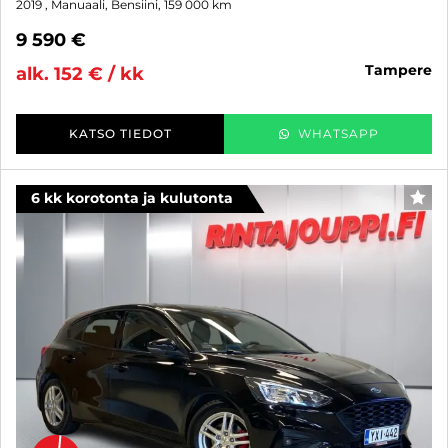
2019
, Manuaali, Bensiini, 159 000 km
9 590 €
tampere
alk. 152 € / kk
KATSO TIEDOT
WHATSAPP
6 kk korotonta ja kulutonta
SUO