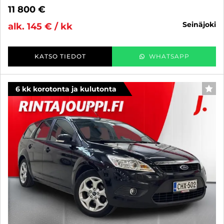
11 800 €
seinäjoki
alk. 145 € / kk
KATSO TIEDOT
WHATSAPP
6 kk korotonta ja kulutonta
SUO