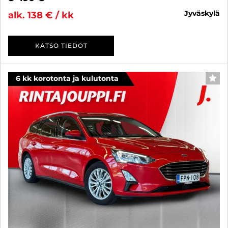
jyväskylä
alk. 138 € / kk
KATSO TIEDOT
6 kk korotonta ja kulutonta
SUO