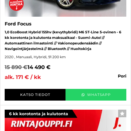
Ford Focus
1,0 EcoBoost Hybrid 155hv (kevythybridi) M6 ST-Line 5-ovinen - 6
kk korotonta ja kulutonta maksuaikaa! - Suomi-Auto! //
Automaattinen ilmastointi // Vakionopeudensäädin //
Navigointjärjestelmä // Bluetooth // Huoltokirja
2020
, Manuaali, Hybridi, 91 200 km
15 890 €
14 490 €
pori
alk. 171 € / kk
KATSO TIEDOT
WHATSAPP
6 kk korotonta ja kulutonta
SUO