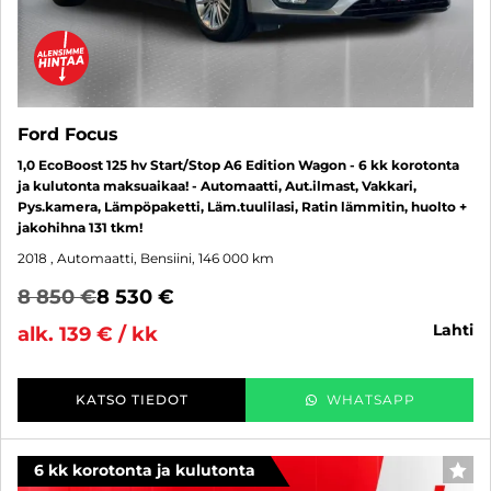
Ford Focus
1,0 EcoBoost 125 hv Start/Stop A6 Edition Wagon - 6 kk korotonta
ja kulutonta maksuaikaa! - Automaatti, Aut.ilmast, Vakkari,
Pys.kamera, Lämpöpaketti, Läm.tuulilasi, Ratin lämmitin, huolto +
jakohihna 131 tkm!
2018
, Automaatti, Bensiini, 146 000 km
8 850 €
8 530 €
lahti
alk. 139 € / kk
KATSO TIEDOT
WHATSAPP
6 kk korotonta ja kulutonta
SUO