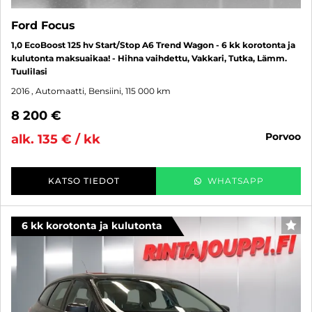
Ford Focus
1,0 EcoBoost 125 hv Start/Stop A6 Trend Wagon - 6 kk korotonta ja
kulutonta maksuaikaa! - Hihna vaihdettu, Vakkari, Tutka, Lämm.
Tuulilasi
2016
, Automaatti, Bensiini, 115 000 km
8 200 €
porvoo
alk. 135 € / kk
KATSO TIEDOT
WHATSAPP
6 kk korotonta ja kulutonta
SUO