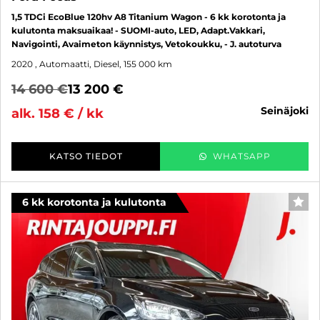
1,5 TDCi EcoBlue 120hv A8 Titanium Wagon - 6 kk korotonta ja
kulutonta maksuaikaa! - SUOMI-auto, LED, Adapt.Vakkari,
Navigointi, Avaimeton käynnistys, Vetokoukku, - J. autoturva
2020
, Automaatti, Diesel, 155 000 km
14 600 €
13 200 €
seinäjoki
alk. 158 € / kk
KATSO TIEDOT
WHATSAPP
6 kk korotonta ja kulutonta
SUO