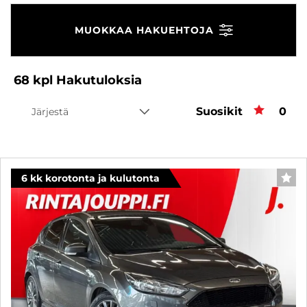
MUOKKAA HAKUEHTOJA
68
kpl
Hakutuloksia
Suosikit
Suos
0
Järjestä
6 kk korotonta ja kulutonta
SUO