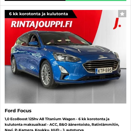
6 kk korotonta ja kulutonta
SUO
Ford Focus
1,0 EcoBoost 125hv A8 Titanium Wagon - 6 kk korotonta ja
kulutonta maksuaikaa! - ACC, B&O äänentoisto, Ratinlämmitin,
Navi, P-Kamera, Koukku, HUD - J. autoturva