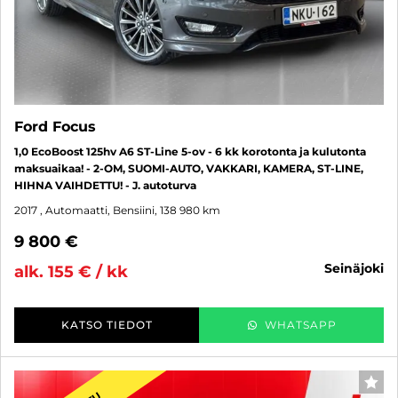
Ford Focus
1,0 EcoBoost 125hv A6 ST-Line 5-ov - 6 kk korotonta ja kulutonta
maksuaikaa! - 2-OM, SUOMI-AUTO, VAKKARI, KAMERA, ST-LINE,
HIHNA VAIHDETTU! - J. autoturva
2017
, Automaatti, Bensiini, 138 980 km
9 800 €
seinäjoki
alk. 155 € / kk
KATSO TIEDOT
WHATSAPP
SUO