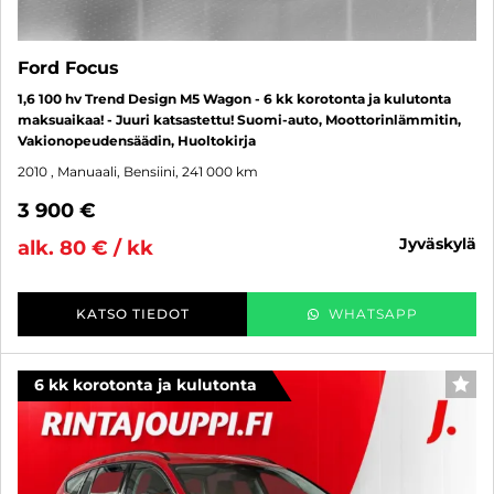
Ford Focus
1,6 100 hv Trend Design M5 Wagon - 6 kk korotonta ja kulutonta
maksuaikaa! - Juuri katsastettu! Suomi-auto, Moottorinlämmitin,
Vakionopeudensäädin, Huoltokirja
2010
, Manuaali, Bensiini, 241 000 km
3 900 €
jyväskylä
alk. 80 € / kk
KATSO TIEDOT
WHATSAPP
6 kk korotonta ja kulutonta
SUO