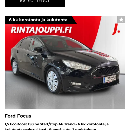
KATSO TIEDOT
6 kk korotonta ja kulutonta
SUO
Ford Focus
1,5 EcoBoost 150 hv Start/stop A6 Trend - 6 kk korotonta ja
kulutonta maksuaikaa! - Suomi-auto, 2.omisteinen,