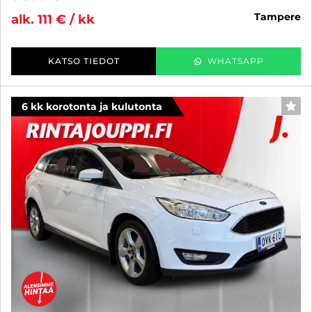
tampere
alk. 111 € / kk
KATSO TIEDOT
WHATSAPP
6 kk korotonta ja kulutonta
SUO