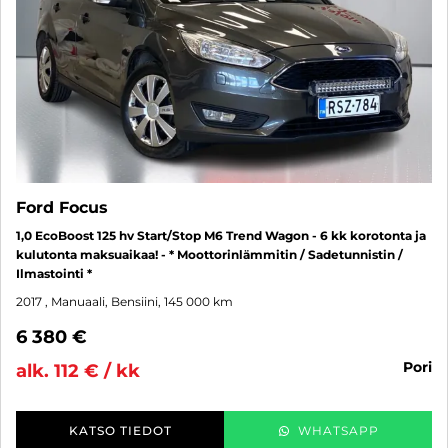
Ford Focus
1,0 EcoBoost 125 hv Start/Stop M6 Trend Wagon - 6 kk korotonta ja
kulutonta maksuaikaa! - * Moottorinlämmitin / Sadetunnistin /
Ilmastointi *
2017
, Manuaali, Bensiini, 145 000 km
6 380 €
pori
alk. 112 € / kk
KATSO TIEDOT
WHATSAPP