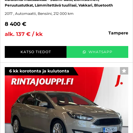
Peruutustutkat, Lämmitettävä tuulilasi, Vakkari, Bluetooth
2017
, Automaatti, Bensiini, 212 000 km
8 400 €
tampere
alk. 137 € / kk
KATSO TIEDOT
WHATSAPP
6 kk korotonta ja kulutonta
SUO