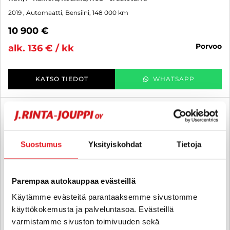
2019
, Automaatti, Bensiini, 148 000 km
10 900 €
porvoo
alk. 136 € / kk
KATSO TIEDOT
WHATSAPP
6 kk korotonta ja kulutonta
SUO
Suostumus
Yksityiskohdat
Tietoja
Parempaa autokauppaa evästeillä
Käytämme evästeitä parantaaksemme sivustomme
käyttökokemusta ja palveluntasoa. Evästeillä
varmistamme sivuston toimivuuden sekä