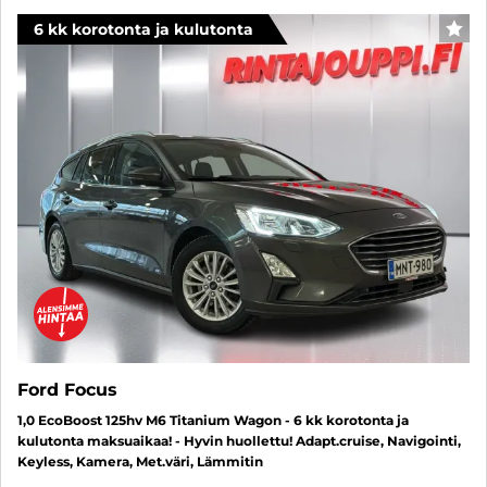
6 kk korotonta ja kulutonta
SUO
Ford Focus
1,0 EcoBoost 125hv M6 Titanium Wagon - 6 kk korotonta ja
kulutonta maksuaikaa! - Hyvin huollettu! Adapt.cruise, Navigointi,
Keyless, Kamera, Met.väri, Lämmitin