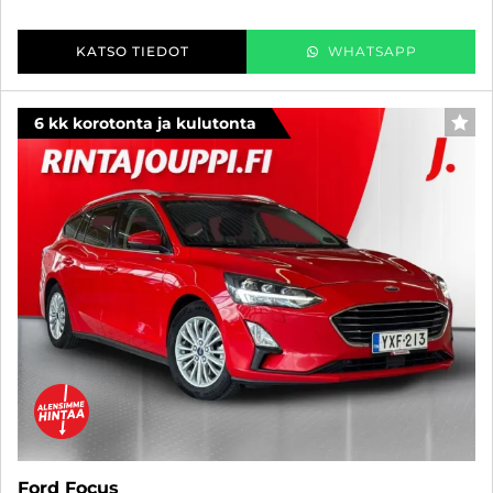
KATSO TIEDOT
WHATSAPP
6 kk korotonta ja kulutonta
SUO
Ford Focus