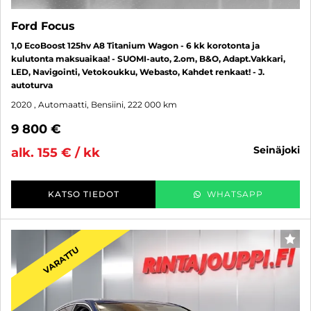
Ford Focus
1,0 EcoBoost 125hv A8 Titanium Wagon - 6 kk korotonta ja
kulutonta maksuaikaa! - SUOMI-auto, 2.om, B&O, Adapt.Vakkari,
LED, Navigointi, Vetokoukku, Webasto, Kahdet renkaat! - J.
autoturva
2020
, Automaatti, Bensiini, 222 000 km
9 800 €
seinäjoki
alk. 155 € / kk
KATSO TIEDOT
WHATSAPP
SUO
VARATTU