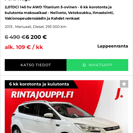
2,0TDCi 140 hv AWD Titanium 5-ovinen - 6 kk korotonta ja
kulutonta maksuaikaa! - Neliveto, Vetokoukku, Ilmastointi,
Vakionopeudensäädin ja Kahdet renkaat
2013
, Manuaali, Diesel, 293 000 km
6 490 €
6 200 €
lappeenranta
alk. 109 € / kk
KATSO TIEDOT
WHATSAPP
6 kk korotonta ja kulutonta
SUO