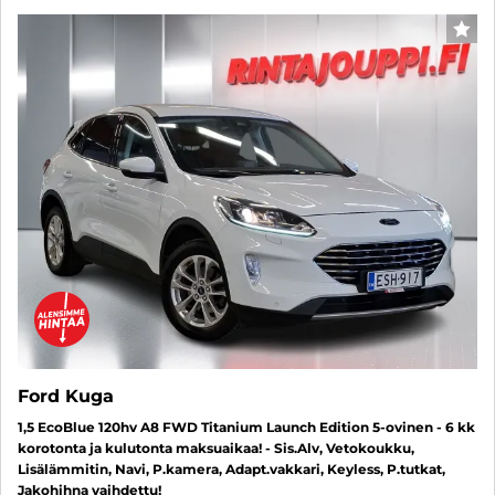
SUO
Ford Kuga
1,5 EcoBlue 120hv A8 FWD Titanium Launch Edition 5-ovinen - 6 kk
korotonta ja kulutonta maksuaikaa! - Sis.Alv, Vetokoukku,
Lisälämmitin, Navi, P.kamera, Adapt.vakkari, Keyless, P.tutkat,
Jakohihna vaihdettu!