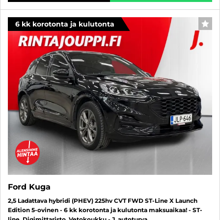
6 kk korotonta ja kulutonta
SUO
Ford Kuga
2,5 Ladattava hybridi (PHEV) 225hv CVT FWD ST-Line X Launch
Edition 5-ovinen - 6 kk korotonta ja kulutonta maksuaikaa! - ST-
line, Digimittaristo, Vetokoukku - J. autoturva