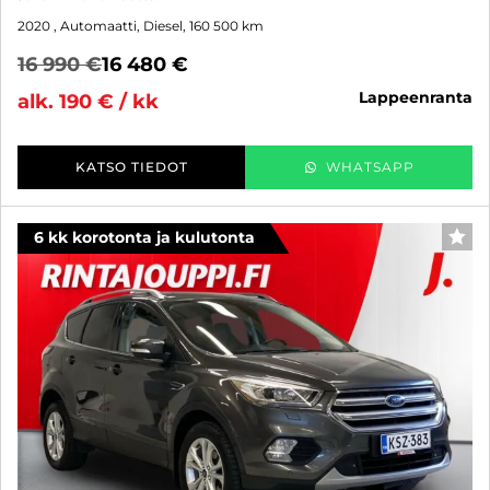
2020
, Automaatti, Diesel, 160 500 km
16 990 €
16 480 €
lappeenranta
alk. 190 € / kk
KATSO TIEDOT
WHATSAPP
6 kk korotonta ja kulutonta
SUO