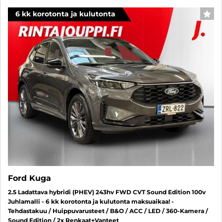
6 kk korotonta ja kulutonta
SUO
Ford Kuga
2.5 Ladattava hybridi (PHEV) 243hv FWD CVT Sound Edition 100v
Juhlamalli - 6 kk korotonta ja kulutonta maksuaikaa! -
Tehdastakuu / Huippuvarusteet / B&O / ACC / LED / 360-Kamera /
Sound Edition / 2x Renkaat+Vanteet