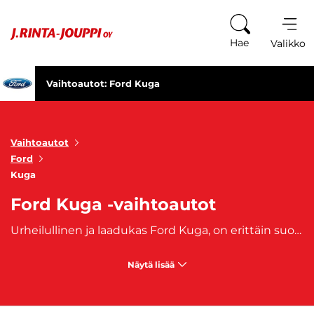
Siirry sisältöön
Hae
Valikko
Vaihtoautot: Ford Kuga
Vaihtoautot
Ford
Kuga
Ford Kuga -vaihtoautot
Urheilullinen ja laadukas Ford Kuga, on erittäin suosittu vähäpäästöinen hybridi.
Näytä lisää