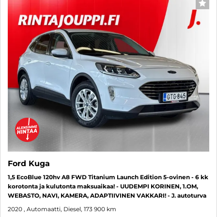
SUO
Ford Kuga
1,5 EcoBlue 120hv A8 FWD Titanium Launch Edition 5-ovinen - 6 kk
korotonta ja kulutonta maksuaikaa! - UUDEMPI KORINEN, 1.OM,
WEBASTO, NAVI, KAMERA, ADAPTIIVINEN VAKKARI! - J. autoturva
2020
, Automaatti, Diesel, 173 900 km