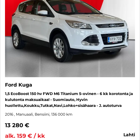
Ford Kuga
1,5 EcoBoost 150 hv FWD M6 Titanium 5-ovinen - 6 kk korotonta ja
kulutonta maksuaikaa! - Suomiauto, Hyvin
huollettu,Koukku,Tutkat,Navi,Lohko+sisähaara - J. autoturva
2016
, Manuaali, Bensiini, 136 000 km
13 280 €
lahti
alk. 159 € / kk