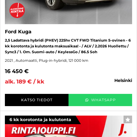
Ford Kuga
2,5 Ladattava hybridi (PHEV) 225hv CVT FWD Titanium 5-ovinen - 6
kk korotonta ja kulutonta maksuaikaa! - / ALV / 2.2026 Huollettu /
Sync3 / 1. Om. Suomi-auto / KeylessGo / 86.5 Soh
2021
, Automaatti, Plug-in-hybridi, 121 000 km
16 450 €
helsinki
alk. 189 € / kk
KATSO TIEDOT
WHATSAPP
6 kk korotonta ja kulutonta
SUO