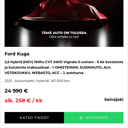
Ford Kuga
2,5 Hybrid (HEV) 190hv CVT AWD Vignale 5-ovinen - 6 kk korotonta
ja kulutonta maksuaikaa! - 1-OMISTEINEN, SUOMIAUTO, ALV,
VETOKOUKKU, WEBASTO, ACC - J. autoturva
2021
, Automaatti, Hybridi, 147 000 km
24 990 €
seinäjoki
alk. 258 € / kk
KATSO TIEDOT
WHATSAPP