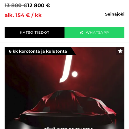
13 800 €
12 800 €
seinäjoki
alk. 154 € / kk
KATSO TIEDOT
WHATSAPP
6 kk korotonta ja kulutonta
SUO