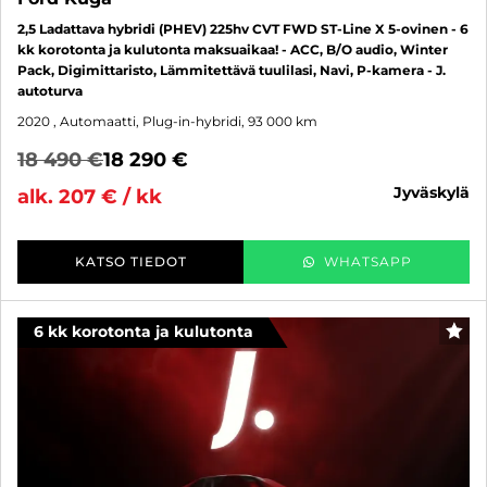
2,5 Ladattava hybridi (PHEV) 225hv CVT FWD ST-Line X 5-ovinen - 6
kk korotonta ja kulutonta maksuaikaa! - ACC, B/O audio, Winter
Pack, Digimittaristo, Lämmitettävä tuulilasi, Navi, P-kamera - J.
autoturva
2020
, Automaatti, Plug-in-hybridi, 93 000 km
18 490 €
18 290 €
jyväskylä
alk. 207 € / kk
KATSO TIEDOT
WHATSAPP
6 kk korotonta ja kulutonta
SUO