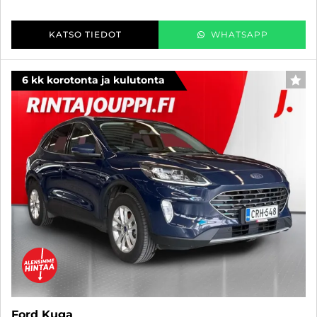
KATSO TIEDOT
WHATSAPP
6 kk korotonta ja kulutonta
SUO
Ford Kuga