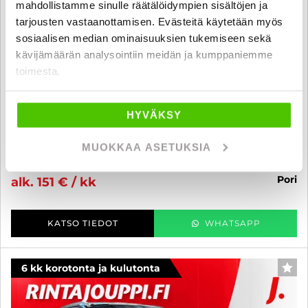
mahdollistamme sinulle räätälöidympien sisältöjen ja
tarjousten vastaanottamisen. Evästeitä käytetään myös
sosiaalisen median ominaisuuksien tukemiseen sekä
kävijämäärän analysointiin meidän ja kumppaniemme
Ford Kuga
toimesta.
1,5 EcoBoost 150 hv FWD M6 Titanium 5-ovinen - 6 kk korotonta ja
kulutonta maksuaikaa! - 2-omisteinen Kuga!! Jakopää juuri tehty!!
HYVÄKSY
// Vetokoukku // Lohkolämmitin // Tutkat // Ilmastointi //
2016
, Manuaali, Bensiini, 174 500 km
MUOKKAA ASETUKSIA
12 900 €
12 480 €
pori
alk. 151 € / kk
KATSO TIEDOT
WHATSAPP
6 kk korotonta ja kulutonta
SUO