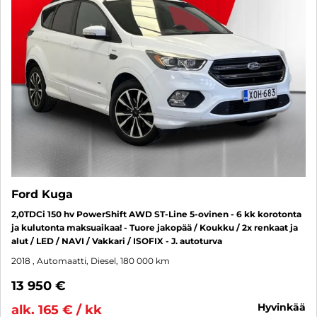
Ford Kuga
2,0TDCi 150 hv PowerShift AWD ST-Line 5-ovinen - 6 kk korotonta
ja kulutonta maksuaikaa! - Tuore jakopää / Koukku / 2x renkaat ja
alut / LED / NAVI / Vakkari / ISOFIX - J. autoturva
2018
, Automaatti, Diesel, 180 000 km
13 950 €
hyvinkää
alk. 165 € / kk