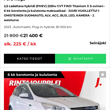
2,5 Ladattava hybridi (PHEV) 225hv CVT FWD Titanium X 5-ovinen -
6 kk korotonta ja kulutonta maksuaikaa! - JUURI HUOLLETTU! 1-
OMISTEINEN SUOMIAUTO, ALV, ACC, BLIS, LED, KAMERA - J.
autoturva
2023
, Automaatti, Plug-in-hybridi, 90 000 km
21 800 €
21 400 €
seinäjoki
alk. 225 € / kk
KATSO TIEDOT
WHATSAPP
6 kk korotonta ja kulutonta
SUO