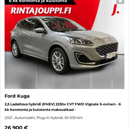
6 kk korotonta ja kulutonta
SUO
Ford Kuga
2,5 Ladattava hybridi (PHEV) 225hv CVT FWD Vignale 5-ovinen - 6
kk korotonta ja kulutonta maksuaikaa! -
2021
, Automaatti, Plug-in-hybridi, 55 000 km
26 900 €