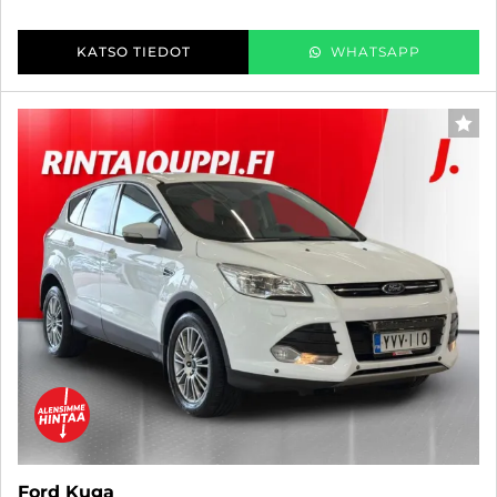
KATSO TIEDOT
WHATSAPP
SUO
Ford Kuga