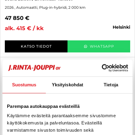
2026
, Automaatti, Plug-in-hybridi, 2 000 km
47 850 €
helsinki
alk. 415 € / kk
KATSO TIEDOT
WHATSAPP
6 kk korotonta ja kulutonta
SUO
Suostumus
Yksityiskohdat
Tietoja
Parempaa autokauppaa evästeillä
Käytämme evästeitä parantaaksemme sivustomme
käyttökokemusta ja palveluntasoa. Evästeillä
varmistamme sivuston toimivuuden sekä