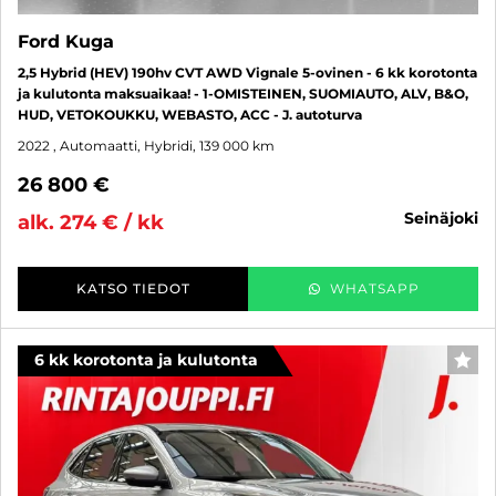
Ford Kuga
2,5 Hybrid (HEV) 190hv CVT AWD Vignale 5-ovinen - 6 kk korotonta
ja kulutonta maksuaikaa! - 1-OMISTEINEN, SUOMIAUTO, ALV, B&O,
HUD, VETOKOUKKU, WEBASTO, ACC - J. autoturva
2022
, Automaatti, Hybridi, 139 000 km
26 800 €
seinäjoki
alk. 274 € / kk
KATSO TIEDOT
WHATSAPP
6 kk korotonta ja kulutonta
SUO