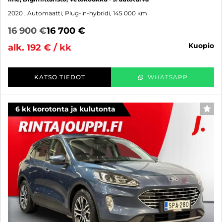
2020
, Automaatti, Plug-in-hybridi, 145 000 km
16 900 €
16 700 €
kuopio
alk. 192 € / kk
KATSO TIEDOT
WHATSAPP
6 kk korotonta ja kulutonta
SUO