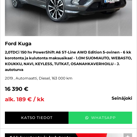
Ford Kuga
2,0TDCi 150 hv PowerShift A6 ST-Line AWD Edition 5-ovinen - 6 kk
korotonta ja kulutonta maksuaikaa! - 1.OM SUOMIAUTO, WEBASTO,
KOUKKU, NAVI, KEYLESS, TUTKAT, OSANAHKAVERHOILU - J.
autoturva
2019
, Automaatti, Diesel, 163 000 km
16 390 €
seinäjoki
alk. 189 € / kk
KATSO TIEDOT
WHATSAPP