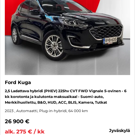
Ford Kuga
2,5 Ladattava hybridi (PHEV) 225hv CVT FWD Vignale 5-ovinen - 6
kk korotonta ja kulutonta maksuaikaa! - Suomi-auto,
Merkkihuollettu, B&O, HUD, ACC, BLIS, Kamera, Tutkat
2023
, Automaatti, Plug-in-hybridi, 64 000 km
26 900 €
jyväskylä
alk. 275 € / kk