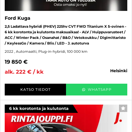
Ford Kuga
2,5 Ladattava hybridi (PHEV) 225hv CVT FWD Titanium X 5-ovinen -
6 kk korotonta ja kulutonta maksuaikaa! - ALV / Huippuvarusteet /
ACC / Winter Pack / Osanahat / B&O / Vetokoukku / Digimittaristo
/ KeylessGo / Kamera / Blis / LED - J. autoturva
2022
, Automaatti, Plug-in-hybridi, 100 000 km
19 850 €
helsinki
alk. 222 € / kk
KATSO TIEDOT
WHATSAPP
6 kk korotonta ja kulutonta
SUO