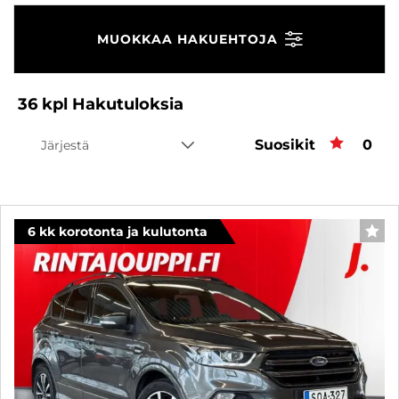
MUOKKAA HAKUEHTOJA
36
kpl
Hakutuloksia
Suosikit
Suos
0
Järjestä
6 kk korotonta ja kulutonta
SUO