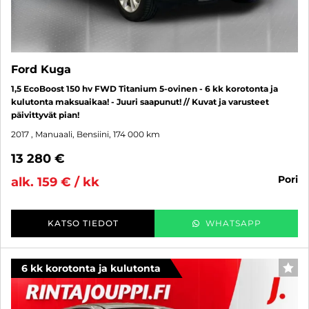
Ford Kuga
1,5 EcoBoost 150 hv FWD Titanium 5-ovinen - 6 kk korotonta ja
kulutonta maksuaikaa! - Juuri saapunut! // Kuvat ja varusteet
päivittyvät pian!
2017
, Manuaali, Bensiini, 174 000 km
13 280 €
pori
alk. 159 € / kk
KATSO TIEDOT
WHATSAPP
6 kk korotonta ja kulutonta
SUO