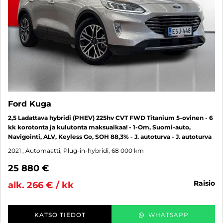
Ford Kuga
2,5 Ladattava hybridi (PHEV) 225hv CVT FWD Titanium 5-ovinen - 6
kk korotonta ja kulutonta maksuaikaa! - 1-Om, Suomi-auto,
Navigointi, ALV, Keyless Go, SOH 88,3% - J. autoturva - J. autoturva
2021
, Automaatti, Plug-in-hybridi, 68 000 km
25 880 €
raisio
alk. 266 € / kk
KATSO TIEDOT
WHATSAPP