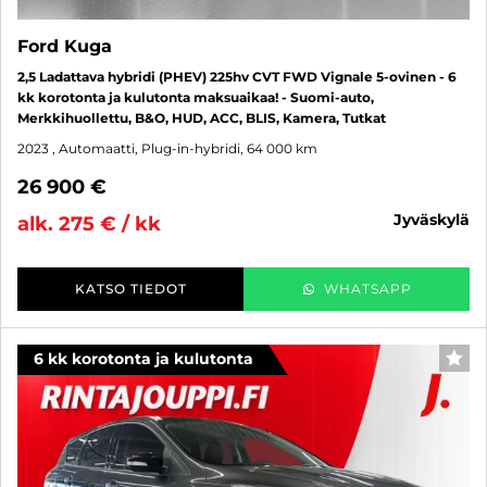
Ford Kuga
2,5 Ladattava hybridi (PHEV) 225hv CVT FWD Vignale 5-ovinen - 6
kk korotonta ja kulutonta maksuaikaa! - Suomi-auto,
Merkkihuollettu, B&O, HUD, ACC, BLIS, Kamera, Tutkat
2023
, Automaatti, Plug-in-hybridi, 64 000 km
26 900 €
jyväskylä
alk. 275 € / kk
KATSO TIEDOT
WHATSAPP
6 kk korotonta ja kulutonta
SUO