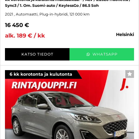
Sync3 / 1. Om. Suomi-auto / KeylessGo / 86.5 Soh
2021
, Automaatti, Plug-in-hybridi, 121 000 km
16 450 €
helsinki
alk. 189 € / kk
KATSO TIEDOT
WHATSAPP
6 kk korotonta ja kulutonta
SUO