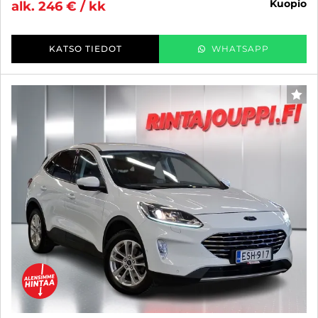
kuopio
alk. 246 € / kk
KATSO TIEDOT
WHATSAPP
SUO