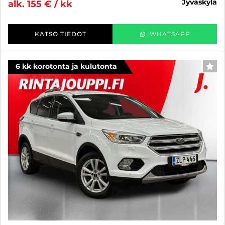
jyväskylä
alk. 155 € / kk
KATSO TIEDOT
WHATSAPP
6 kk korotonta ja kulutonta
SUO