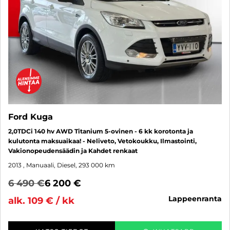
Ford Kuga
2,0TDCi 140 hv AWD Titanium 5-ovinen - 6 kk korotonta ja
kulutonta maksuaikaa! - Neliveto, Vetokoukku, Ilmastointi,
Vakionopeudensäädin ja Kahdet renkaat
2013
, Manuaali, Diesel, 293 000 km
6 490 €
6 200 €
lappeenranta
alk. 109 € / kk