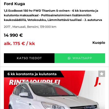
Ford Kuga
1,5 EcoBoost 150 hv FWD Titanium 5-ovinen - 6 kk korotonta ja
kulutonta maksuaikaa! - Polttoainetoiminen lisälämmitin
kaukosäädöllä, Vetokoukku, Lämmitettävä tuulilasi - J. autoturva
2017
, Manuaali, Bensiini, 139 000 km
14 990 €
kuopio
alk. 175 € / kk
KATSO TIEDOT
WHATSAPP
6 kk korotonta ja kulutonta
SUO