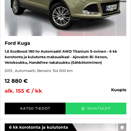
Ford Kuga
1,6 EcoBoost 180 hv Automaatti AWD Titanium 5-ovinen - 6 kk
korotonta ja kulutonta maksuaikaa! - Ajovalot: Bi-Xenon,
Vetokoukku, Handsfree-takaluukku (Sähkötoiminen)
2013
, Automaatti, Bensiini, 154 000 km
12 880 €
kuopio
alk. 155 € / kk
KATSO TIEDOT
WHATSAPP
6 kk korotonta ja kulutonta
SUO