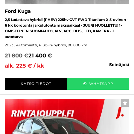
Ford Kuga
2,5 Ladattava hybridi (PHEV) 225hv CVT FWD Titanium X 5-ovinen -
6 kk korotonta ja kulutonta maksuaikaa! - JUURI HUOLLETTU! 1-
OMISTEINEN SUOMIAUTO, ALV, ACC, BLIS, LED, KAMERA - J.
autoturva
2023
, Automaatti, Plug-in-hybridi, 90 000 km
21 800 €
21 400 €
seinäjoki
alk. 225 € / kk
KATSO TIEDOT
WHATSAPP
SUO