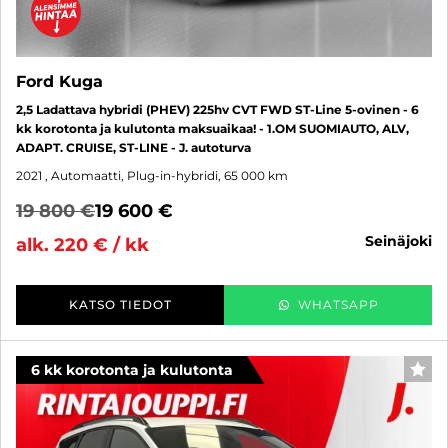
Ford Kuga
2,5 Ladattava hybridi (PHEV) 225hv CVT FWD ST-Line 5-ovinen - 6
kk korotonta ja kulutonta maksuaikaa! - 1.OM SUOMIAUTO, ALV,
ADAPT. CRUISE, ST-LINE - J. autoturva
2021
, Automaatti, Plug-in-hybridi, 65 000 km
19 800 €
19 600 €
seinäjoki
alk. 220 € / kk
KATSO TIEDOT
WHATSAPP
6 kk korotonta ja kulutonta
SUO