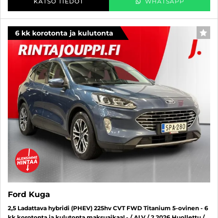
KATSO TIEDOT
WHATSAPP
6 kk korotonta ja kulutonta
SUO
Ford Kuga
2,5 Ladattava hybridi (PHEV) 225hv CVT FWD Titanium 5-ovinen - 6
kk korotonta ja kulutonta maksuaikaa! - / ALV / 2.2026 Huollettu /