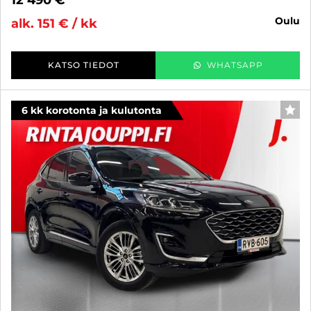
12 490 €
oulu
alk. 151 € / kk
KATSO TIEDOT
WHATSAPP
6 kk korotonta ja kulutonta
SUO