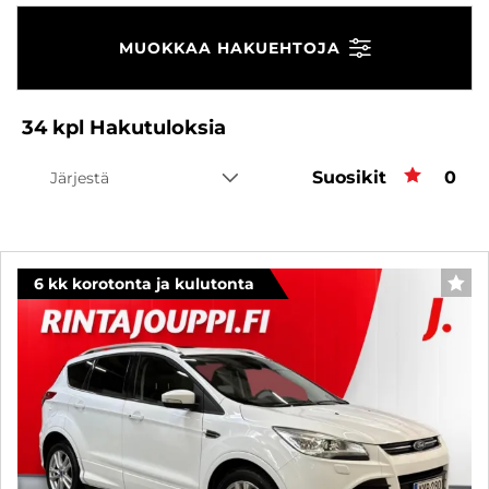
MUOKKAA HAKUEHTOJA
34
kpl
Hakutuloksia
Suosikit
Suos
0
Järjestä
6 kk korotonta ja kulutonta
SUO