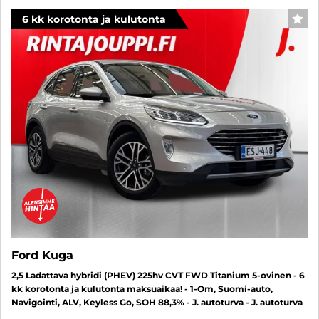
6 kk korotonta ja kulutonta
SUO
Ford Kuga
2,5 Ladattava hybridi (PHEV) 225hv CVT FWD Titanium 5-ovinen - 6
kk korotonta ja kulutonta maksuaikaa! - 1-Om, Suomi-auto,
Navigointi, ALV, Keyless Go, SOH 88,3% - J. autoturva - J. autoturva