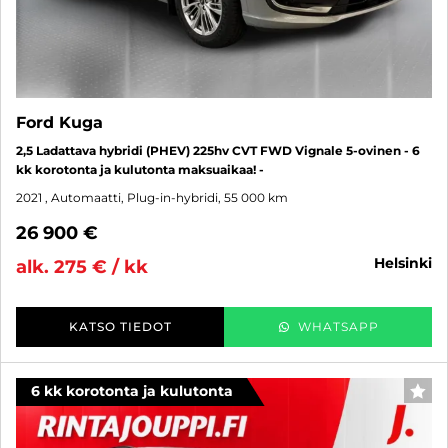
Ford Kuga
2,5 Ladattava hybridi (PHEV) 225hv CVT FWD Vignale 5-ovinen - 6
kk korotonta ja kulutonta maksuaikaa! -
2021
, Automaatti, Plug-in-hybridi, 55 000 km
26 900 €
helsinki
alk. 275 € / kk
KATSO TIEDOT
WHATSAPP
6 kk korotonta ja kulutonta
SUO