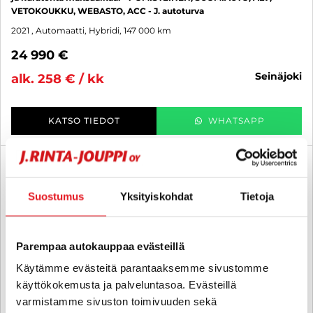
VETOKOUKKU, WEBASTO, ACC - J. autoturva
2021
, Automaatti, Hybridi, 147 000 km
24 990 €
seinäjoki
alk. 258 € / kk
KATSO TIEDOT
WHATSAPP
6 kk korotonta ja kulutonta
SUO
Suostumus
Yksityiskohdat
Tietoja
Parempaa autokauppaa evästeillä
Käytämme evästeitä parantaaksemme sivustomme
käyttökokemusta ja palveluntasoa. Evästeillä
varmistamme sivuston toimivuuden sekä