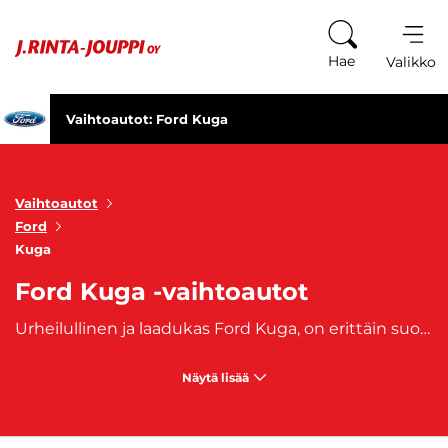
Siirry sisältöön
Hae
Valikko
Vaihtoautot: Ford Kuga
Vaihtoautot
Ford
Kuga
Ford Kuga -vaihtoautot
Urheilullinen ja laadukas Ford Kuga, on erittäin suosittu vähäpäästöinen hybridi.
Näytä lisää