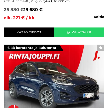
2021
, Automaatti, Plug-in-hybridi, 68 000 km
25 880 €
19 680 €
raisio
alk. 221 € / kk
KATSO TIEDOT
WHATSAPP
6 kk korotonta ja kulutonta
SUO