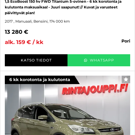
1,5 EcoBoost 150 hv FWD Titanium 5-ovinen - 6 kk korotonta ja
kulutonta maksuaikaa! - Juuri saapunut! // Kuvat ja varusteet
päivittyvät pian!
2017
, Manuaali, Bensiini, 174 000 km
13 280 €
pori
alk. 159 € / kk
KATSO TIEDOT
WHATSAPP
6 kk korotonta ja kulutonta
SUO