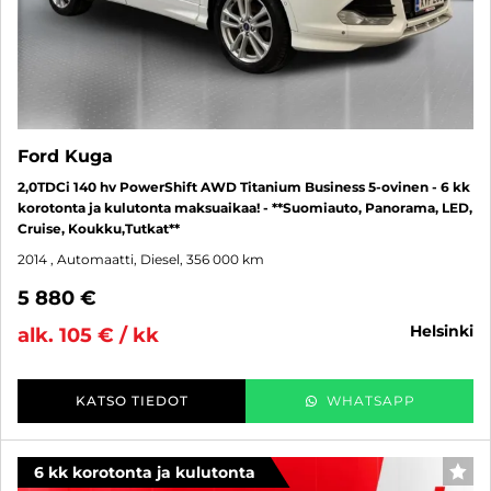
Ford Kuga
2,0TDCi 140 hv PowerShift AWD Titanium Business 5-ovinen - 6 kk
korotonta ja kulutonta maksuaikaa! - **Suomiauto, Panorama, LED,
Cruise, Koukku,Tutkat**
2014
, Automaatti, Diesel, 356 000 km
5 880 €
helsinki
alk. 105 € / kk
KATSO TIEDOT
WHATSAPP
6 kk korotonta ja kulutonta
SUO