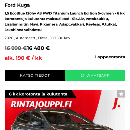
Ford Kuga
1,5 EcoBlue 120hv A8 FWD Titanium Launch Edition 5-ovinen - 6 kk
korotonta ja kulutonta maksuaikaa! - Sis.Alv, Vetokoukku,
Lisälämmitin, Navi, P.kamera, Adapt.vakkari, Keyless, P.tutkat,
Jakohihna vaihdettu!
2020
, Automaatti, Diesel, 160 500 km
16 990 €
16 480 €
lappeenranta
alk. 190 € / kk
KATSO TIEDOT
WHATSAPP
6 kk korotonta ja kulutonta
SUO