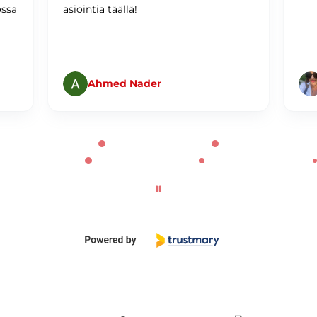
ossa
asiointia täällä!
Ahmed Nader