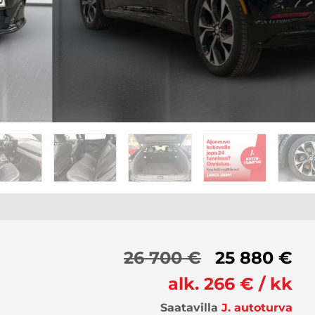
26 700 €
25 880 €
alk. 266 € / kk
Saatavilla
J. autoturva