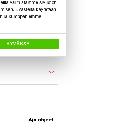
eillä varmistamme sivuston
amisen. Evästeitä käytetään
dän ja kumppaniemme
HYVÄKSY
Ajo-ohjeet