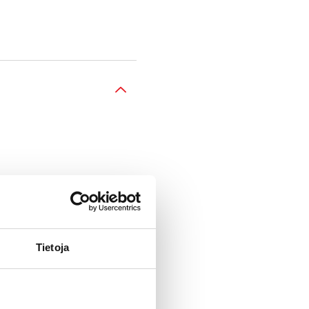
tus-, lataus- ja
Tietoja
n.