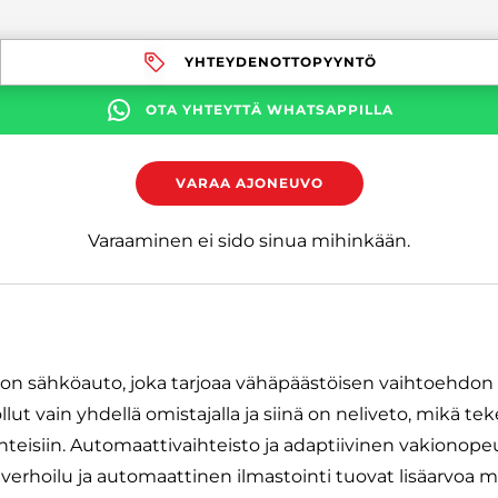
YHTEYDENOTTOPYYNTÖ
OTA YHTEYTTÄ WHATSAPPILLA
VARAA AJONEUVO
Varaaminen ei sido sinua mihinkään.
n sähköauto, joka tarjoaa vähäpäästöisen vaihtoehdon a
t vain yhdellä omistajalla ja siinä on neliveto, mikä tek
hteisiin. Automaattivaihteisto ja adaptiivinen vakionope
erhoilu ja automaattinen ilmastointi tuovat lisäarvoa 