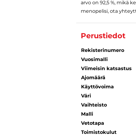
arvo on 92,5 %, mikä k
menopelisi, ota yhteytt
Perustiedot
Rekisterinumero
Vuosimalli
Viimeisin katsastus
Ajomäärä
Käyttövoima
Väri
Vaihteisto
Malli
Vetotapa
Toimistokulut