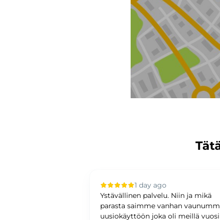
Tätä
 ago
1 day ago
upilla oli sujuvaa ja
Ystävällinen palvelu. Niin ja mikä
ystävällinen ja
parasta saimme vanhan vaunum
antunteva. Asiat
uusiokäyttöön joka oli meillä vuos