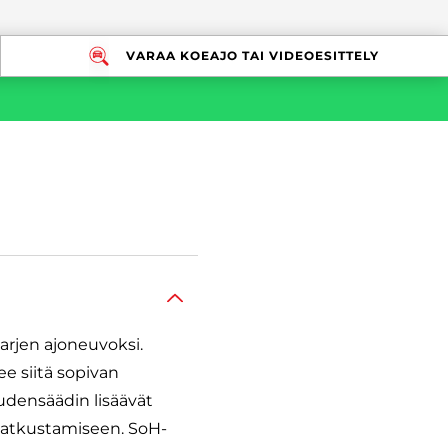
VARAA KOEAJO TAI VIDEOESITTELY
rjen ajoneuvoksi.
ee siitä sopivan
udensäädin lisäävät
matkustamiseen. SoH-