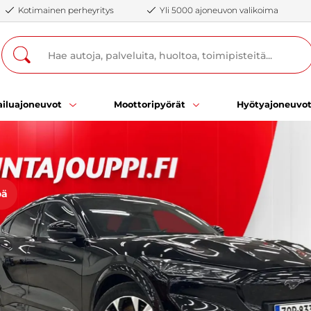
Kotimainen perheyritys
Yli 5000 ajoneuvon valikoima
iluajoneuvot
Moottoripyörät
Hyötyajoneuvo
öä