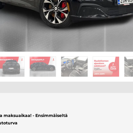
ta maksuaikaa! - Ensimmäiseltä
autoturva