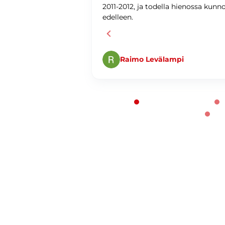
ti ja
2011-2012, ja todella hienossa kunn
edelleen.
Raimo Levälampi
Page 1 of 60