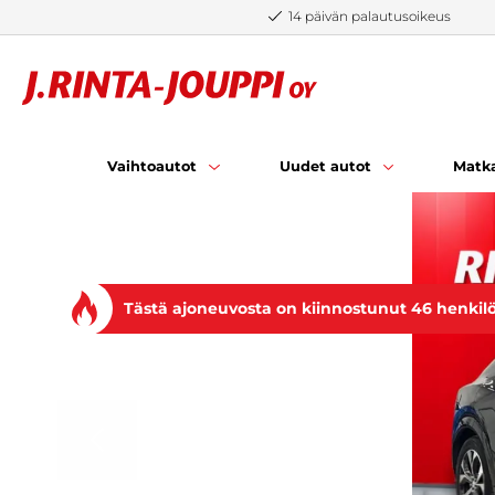
Siirry sisältöön
14 päivän palautusoikeus
Vaihtoautot
Uudet autot
Matka
Tästä ajoneuvosta on kiinnostunut 46 henkil
EDELLINEN