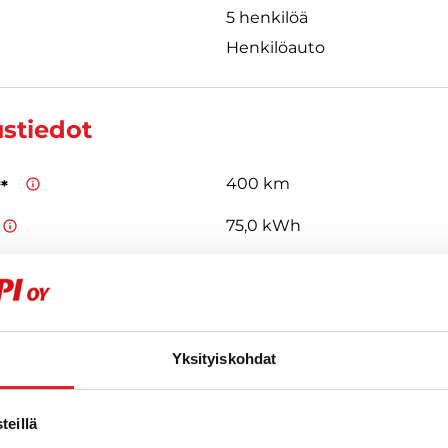
5 henkilöä
Henkilöauto
ustiedot
400 km
**
75,0 kWh
115,0 kW
CCS
Type 2
,
 ovat valmistajan antamia arvioita uudelle ajoneuvolle. Todelliset kulu
Yksityiskohdat
 vaihdella ajoneuvon kunnon, ajotavan ja käyttöolosuhteiden mukaa
eillä