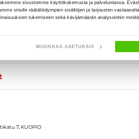
aksemme sivustomme käyttökokemusta ja palveluntasoa. Eväst
 tietoja
mme sinulle räätälöidympien sisältöjen ja tarjousten vastaanott
inaisuuksien tukemiseen sekä kävijämäärän analysointiin mei
MUOKKAA ASETUKSIA
t
ttikatu 7, KUOPIO