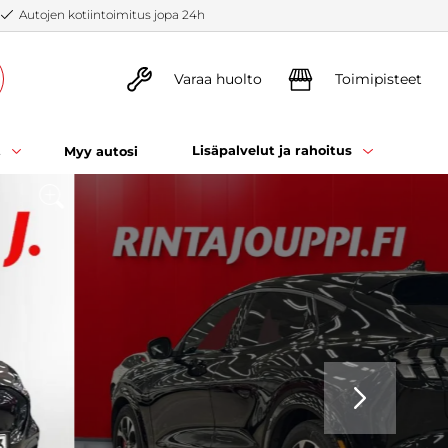
Autojen kotiintoimitus jopa 24h
Varaa huolto
Toimipisteet
t
Lisäpalvelut ja rahoitus
Myy autosi
SEURAAVA