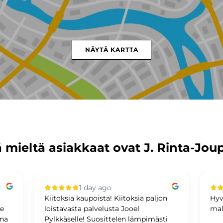
NÄYTÄ KARTTA
 mieltä asiakkaat ovat J. Rinta-Jou
1 day ago
Kiitoksia kaupoista! Kiitoksia paljon
Hyv
me
loistavasta palvelusta Jooel
mal
ina
Pylkkäselle! Suosittelen lämpimästi