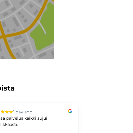
pista
1 day ago
3 days ag
ää palvelua,kaikki sujui
Hyvää kaupankäynti
likkaasti.