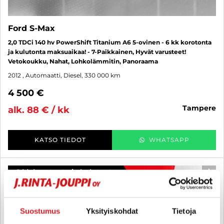
Ford S-Max
2,0 TDCi 140 hv PowerShift Titanium A6 5-ovinen - 6 kk korotonta
ja kulutonta maksuaikaa! - 7-Paikkainen, Hyvät varusteet!
Vetokoukku, Nahat, Lohkolämmitin, Panoraama
2012
, Automaatti, Diesel, 330 000 km
4 500 €
tampere
alk. 88 € / kk
KATSO TIEDOT
WHATSAPP
6 kk korotonta ja kulutonta
SUO
Suostumus
Yksityiskohdat
Tietoja