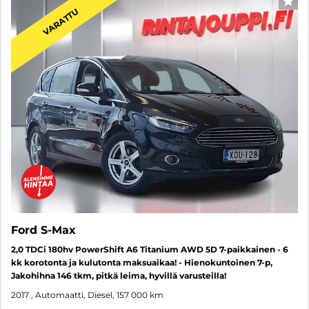
SUO
VARATTU
Ford S-Max
2,0 TDCi 180hv PowerShift A6 Titanium AWD 5D 7-paikkainen - 6
kk korotonta ja kulutonta maksuaikaa! - Hienokuntoinen 7-p,
Jakohihna 146 tkm, pitkä leima, hyvillä varusteilla!
2017
, Automaatti, Diesel, 157 000 km