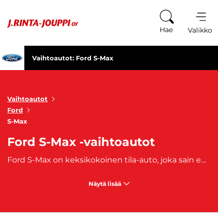
Siirry sisältöön
Hae
Valikko
Vaihtoautot: Ford S-Max
Vaihtoautot
Ford
S-Max
Ford S-Max -vaihtoautot
Ford S-Max on keksikokoinen tila-auto, joka sain ensiesittelynsä vuonna 2006. S-Max autot perustuvat samalle pohjalevylle, kun Ford Mondeo- ja Edge-mallit. Kolaritestistä viisi tähteä saanut hyötyajoneuvo on erittäin luotettava ajokki alle arjen tilanteisiin. Tässä tilaihme, joka kantaa suurenkin seurueen. J. Rinta-Joupilta ostat käytetyn Ford S-Max -vaihtoauton, joihin on saatavilla myös edullinen
Näytä lisää