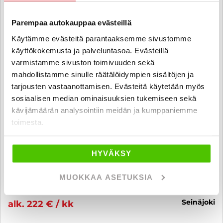
Parempaa autokauppaa evästeillä
Käytämme evästeitä parantaaksemme sivustomme
käyttökokemusta ja palveluntasoa. Evästeillä
varmistamme sivuston toimivuuden sekä
mahdollistamme sinulle räätälöidympien sisältöjen ja
tarjousten vastaanottamisen. Evästeitä käytetään myös
sosiaalisen median ominaisuuksien tukemiseen sekä
kävijämäärän analysointiin meidän ja kumppaniemme
Ford S-Max
toimesta.
2,0 TDCi EcoBlue 150hv A8 Titanium 5-ovinen - 6 kk korotonta ja
kulutonta maksuaikaa! - SUOMI-AUTO, KAMERA, VETOKOUKKU,
TUTKAT, NAVI, POLTTOAINEKÄYTTÖINEN LISÄLÄMMITIN, ADAPT.
HYVÄKSY
VAKKARI, CARPLAY! - J. autoturva
2019
, Automaatti, Diesel, 184 335 km
MUOKKAA ASETUKSIA
19 800 €
seinäjoki
alk. 222 € / kk