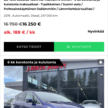
kulutonta maksuaikaa! - 7-paikkainen / Suomi-auto /
Polttoainekäyttöinen lisälämmitin / Lämmitettävä tuulilasi /
2019
, Automaatti, Diesel, 247 000 km
16 750 €
16 250 €
hyvinkää
alk. 188 € / kk
KATSO TIEDOT
WHATSAPP
6 kk korotonta ja kulutonta
SUO