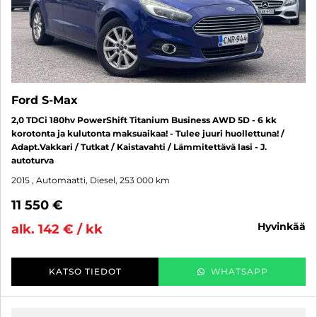
Ford S-Max
2,0 TDCi 180hv PowerShift Titanium Business AWD 5D - 6 kk
korotonta ja kulutonta maksuaikaa! - Tulee juuri huollettuna! /
Adapt.Vakkari / Tutkat / Kaistavahti / Lämmitettävä lasi - J.
autoturva
2015
, Automaatti, Diesel, 253 000 km
11 550 €
hyvinkää
alk. 142 € / kk
KATSO TIEDOT
WHATSAPP