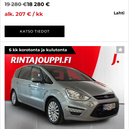
19 280 €
18 280 €
lahti
alk. 207 € / kk
KATSO TIEDOT
6 kk korotonta ja kulutonta
SUO