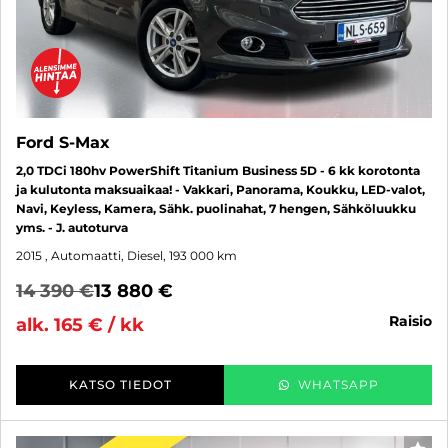
Ford S-Max
2,0 TDCi 180hv PowerShift Titanium Business 5D - 6 kk korotonta
ja kulutonta maksuaikaa! - Vakkari, Panorama, Koukku, LED-valot,
Navi, Keyless, Kamera, Sähk. puolinahat, 7 hengen, Sähköluukku
yms. - J. autoturva
2015
, Automaatti, Diesel, 193 000 km
14 390 €
13 880 €
raisio
alk. 165 € / kk
KATSO TIEDOT
WHATSAPP