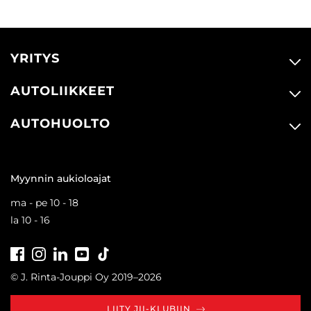
YRITYS
AUTOLIIKKEET
AUTOHUOLTO
Myynnin aukioloajat
ma - pe 10 - 18
la 10 - 16
Facebook
Instagram
LinkedIn
Youtube
Tiktok
© J. Rinta-Jouppi Oy 2019–2026
LIITY JII-KLUBIIN