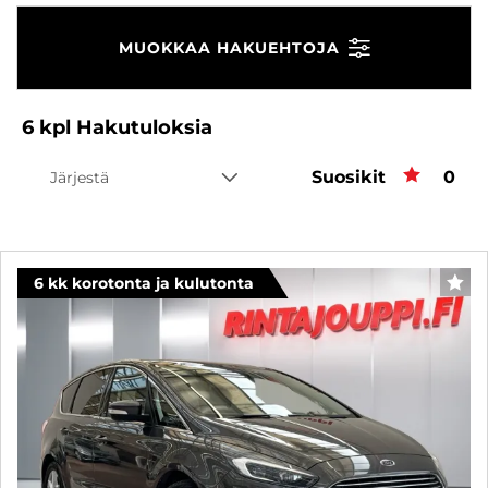
MUOKKAA HAKUEHTOJA
6
kpl
Hakutuloksia
Suosikit
Suos
0
Järjestä
6 kk korotonta ja kulutonta
SUO