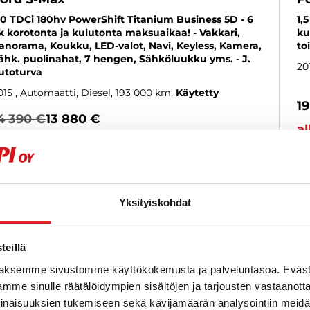
,0 TDCi 180hv PowerShift Titanium Business 5D - 6
1,
k korotonta ja kulutonta maksuaikaa! - Vakkari,
ku
anorama, Koukku, LED-valot, Navi, Keyless, Kamera,
to
ähk. puolinahat, 7 hengen, Sähköluukku yms. - J.
20
utoturva
015
, Automaatti, Diesel, 193 000 km
Käytetty
1
4 390 €
13 880 €
al
raisio
lk. 165 € / kk
KATSO TIEDOT
WHATSAPP
Yksityiskohdat
6 kk korotonta ja kulutonta
SUOSIKKI
eillä
aksemme sivustomme käyttökokemusta ja palveluntasoa. Eväst
mme sinulle räätälöidympien sisältöjen ja tarjousten vastaanott
inaisuuksien tukemiseen sekä kävijämäärän analysointiin mei