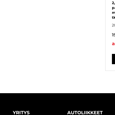
2
p
m
t
2
1
a
YRITYS
AUTOLIIKKEET