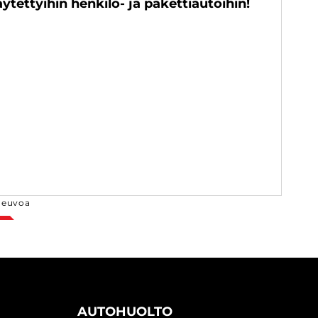
ytettyihin henkilö- ja pakettiautoihin!
neuvoa
AUTOHUOLTO