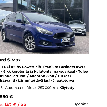
ord S-Max
0 TDCi 180hv PowerShift Titanium Business AWD
 - 6 kk korotonta ja kulutonta maksuaikaa! - Tulee
uri huollettuna! / Adapt.Vakkari / Tutkat /
istavahti / Lämmitettävä lasi - J. autoturva
15
, Automaatti, Diesel, 253 000 km
Käytetty
 550 €
hyvinkää
k. 142 € / kk