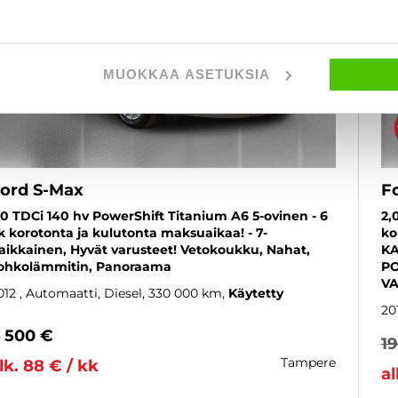
MUOKKAA ASETUKSIA
ord S-Max
F
,0 TDCi 140 hv PowerShift Titanium A6 5-ovinen - 6
2,
k korotonta ja kulutonta maksuaikaa! - 7-
ko
aikkainen, Hyvät varusteet! Vetokoukku, Nahat,
KA
ohkolämmitin, Panoraama
PO
VA
012
, Automaatti, Diesel, 330 000 km
Käytetty
20
 500 €
1
tampere
lk. 88 € / kk
al