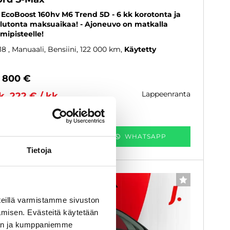
5 EcoBoost 160hv M6 Trend 5D - 6 kk korotonta ja
lutonta maksuaikaa! - Ajoneuvo on matkalla
imipisteelle!
18
, Manuaali, Bensiini, 122 000 km
Käytetty
9 800 €
lappeenranta
k. 222 € / kk
KATSO TIEDOT
WHATSAPP
Tietoja
6 kk korotonta ja kulutonta
SUOSIKKI
eillä varmistamme sivuston
amisen. Evästeitä käytetään
dän ja kumppaniemme