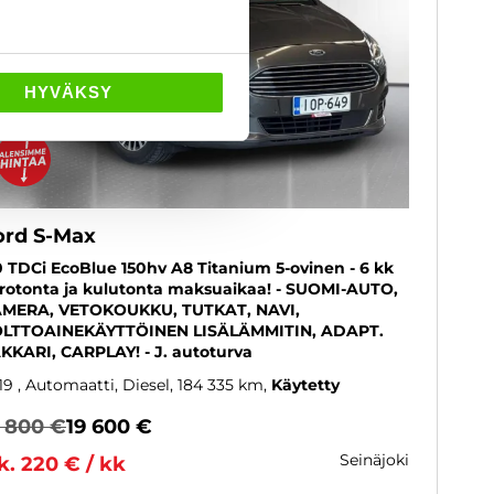
HYVÄKSY
ord S-Max
0 TDCi EcoBlue 150hv A8 Titanium 5-ovinen - 6 kk
rotonta ja kulutonta maksuaikaa! - SUOMI-AUTO,
MERA, VETOKOUKKU, TUTKAT, NAVI,
LTTOAINEKÄYTTÖINEN LISÄLÄMMITIN, ADAPT.
KKARI, CARPLAY! - J. autoturva
19
, Automaatti, Diesel, 184 335 km
Käytetty
9 800 €
19 600 €
seinäjoki
k. 220 € / kk