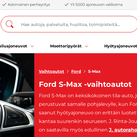
Kotimainen perheyritys
Yli 5000 ajoneuvon valikoima
iluajoneuvot
Moottoripyörät
Hyötyajoneuvo
Vaihtoautot
Ford
S-Max
Ford S-Max -vaihtoautot
Ford S-Max on keksikokoinen tila-auto, 
perustuvat samalle pohjalevylle, kun Ford
saanut hyötyajoneuvo on erittäin luotettav
kantaa suurenkin seurueen. J. Rinta-Jou
on saatavilla myös edullinen
J. autoraho