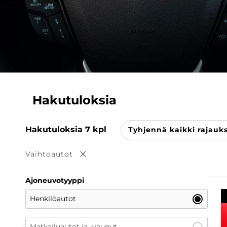
Hakutuloksia
Hakutuloksia
7
kpl
Tyhjennä kaikki rajauk
Vaihtoautot
Poista valinta
Ajoneuvotyyppi
Henkilöautot
Matkailuautot ja -vaunut