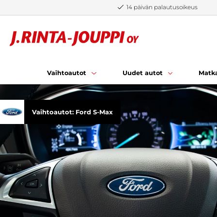
Siirry sisältöön
14 päivän palautusoikeus
Vaihtoautot
Uudet autot
Matka
Vaihtoautot: Ford S-Max