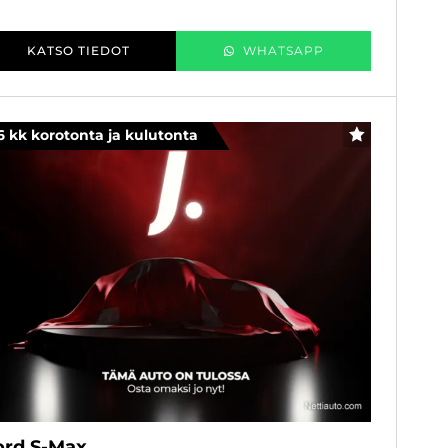
KATSO TIEDOT
WHATSAPP
6 kk korotonta ja kulutonta
SUOSIKKI
ord S-Max