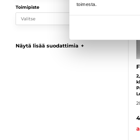
toimesta.
Toimipiste
Valitse
Näytä lisää suodattimia
F
2
k
P
L
2
4
a