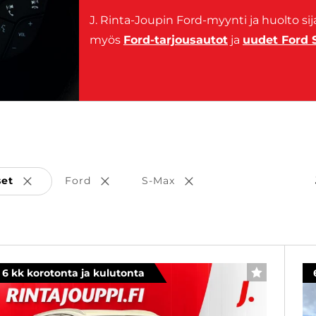
J. Rinta-Joupin Ford-myynti ja huolto si
myös
Ford-tarjousautot
ja
uudet Ford 
set
Ford
S-Max
Poista valinta
Poista valinta
Poista valinta
6 kk korotonta ja kulutonta
SUOSIKKI