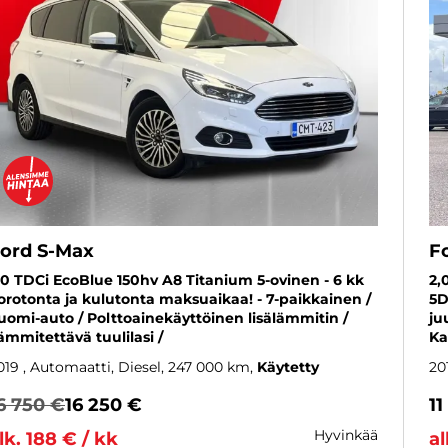
ord S-Max
F
,0 TDCi EcoBlue 150hv A8 Titanium 5-ovinen - 6 kk
2,
orotonta ja kulutonta maksuaikaa! - 7-paikkainen /
5D
uomi-auto / Polttoainekäyttöinen lisälämmitin /
ju
ämmitettävä tuulilasi /
Ka
019
, Automaatti, Diesel, 247 000 km
Käytetty
20
6 750 €
16 250 €
11
hyvinkää
lk. 188 € / kk
al