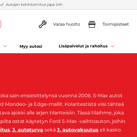
Autojen kotiintoimitus jopa 24h
Varaa huolto
Toimipisteet
t
Lisäpalvelut ja rahoitus
Myy autosi
joka sain ensiesittelynsä vuonna 2006. S-Max autot
 Mondeo- ja Edge-mallit. Kolaritestistä viisi tähteä
a ajokki alle arjen tilanteisiin. Tässä tilaihme, joka
pilta ostat käytetyn Ford S-Max -vaihtoauton, joihin
itus
,
J. autoturva
sekä
J. autovakuutus
eli kasko.