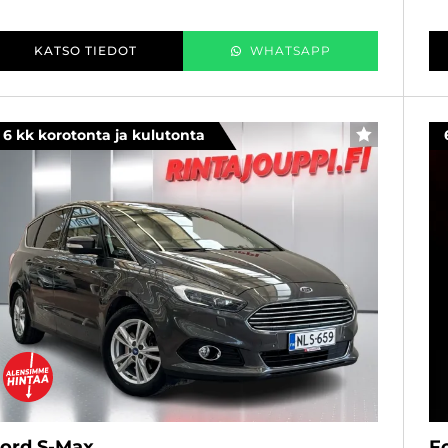
KATSO TIEDOT
WHATSAPP
6 kk korotonta ja kulutonta
SUOSIKKI
ord S-Max
F