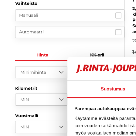
Vaihteisto
2
k
Manuaali
P
S
a
Automaatti
2
1
Hinta
KK-erä
a
Minimihinta
Maksimihinta
Kilometrit
Suostumus
MIN
MAX
Parempaa autokauppaa eväst
Vuosimalli
Käytämme evästeitä paranta
toimivuuden sekä mahdollista
MIN
MAX
myös sosiaalisen median om