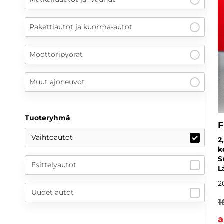
Pakettiautot ja kuorma-autot
Moottoripyörät
Muut ajoneuvot
Tuoteryhmä
F
Vaihtoautot
2
k
S
Esittelyautot
L
2
Uudet autot
1
a