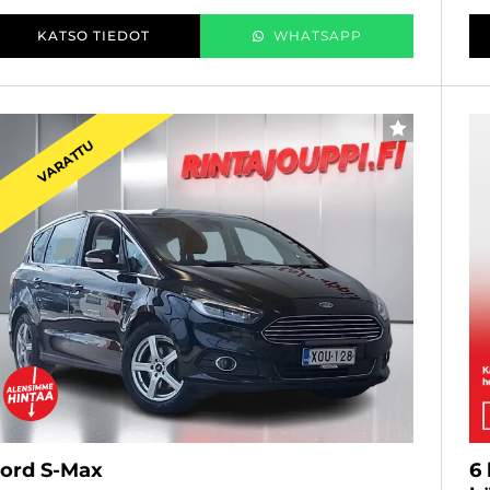
KATSO TIEDOT
WHATSAPP
SUOSIKKI
VARATTU
ord S-Max
6