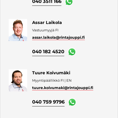
040 3511 166
Assar Laikola
Vastuumyyjä FI
assar.laikola
@rintajouppi.fi
040 182 4520
Tuure Koivumäki
Myyntipäällikkö FI | EN
tuure.koivumaki
@rintajouppi.fi
040 759 9796