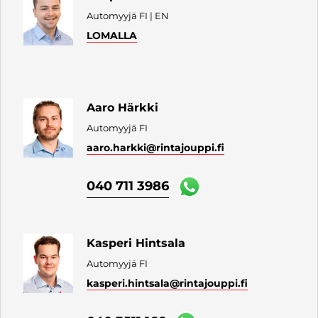
Automyyjä FI | EN
LOMALLA
Aaro Härkki
Automyyjä FI
aaro.harkki
@rintajouppi.fi
040 711 3986
Kasperi Hintsala
Automyyjä FI
kasperi.hintsala
@rintajouppi.fi