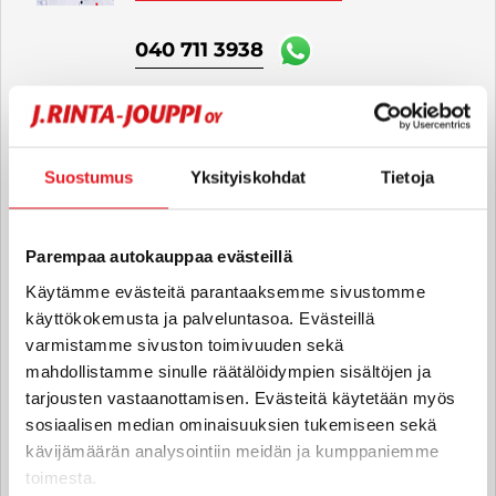
040 711 3938
Fanny Särkinen
Automyyjä FI | EN
Suostumus
Yksityiskohdat
Tietoja
fanny.sarkinen
@rintajouppi.fi
Parempaa autokauppaa evästeillä
040 711 4019
Käytämme evästeitä parantaaksemme sivustomme
käyttökokemusta ja palveluntasoa. Evästeillä
varmistamme sivuston toimivuuden sekä
Viivi Mäkinen
mahdollistamme sinulle räätälöidympien sisältöjen ja
Automyyjä FI | EN
tarjousten vastaanottamisen. Evästeitä käytetään myös
viivi.makinen
@rintajouppi.fi
sosiaalisen median ominaisuuksien tukemiseen sekä
kävijämäärän analysointiin meidän ja kumppaniemme
040 711 3987
toimesta.