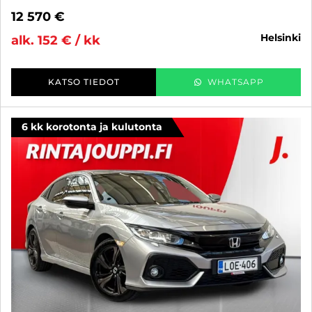
12 570 €
helsinki
alk. 152 € / kk
KATSO TIEDOT
WHATSAPP
6 kk korotonta ja kulutonta