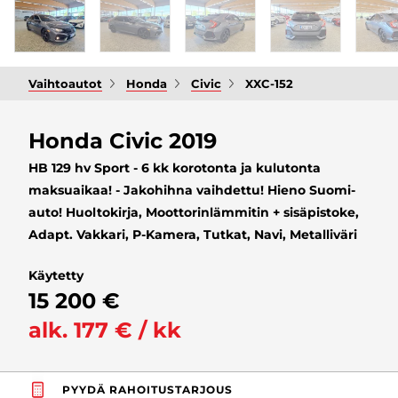
Vaihtoautot
Honda
Civic
XXC-152
Honda Civic 2019
HB 129 hv Sport - 6 kk korotonta ja kulutonta
maksuaikaa! - Jakohihna vaihdettu! Hieno Suomi-
auto! Huoltokirja, Moottorinlämmitin + sisäpistoke,
Adapt. Vakkari, P-Kamera, Tutkat, Navi, Metalliväri
Käytetty
15 200 €
alk. 177 € / kk
PYYDÄ RAHOITUSTARJOUS