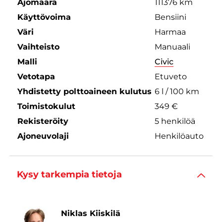
Ajomäärä
111376 km
Käyttövoima
Bensiini
Väri
Harmaa
Vaihteisto
Manuaali
Malli
Civic
Vetotapa
Etuveto
Yhdistetty polttoaineen kulutus
6 l / 100 km
Toimistokulut
349 €
Rekisteröity
5 henkilöä
Ajoneuvolaji
Henkilöauto
Kysy tarkempia tietoja
Niklas Kiiskilä