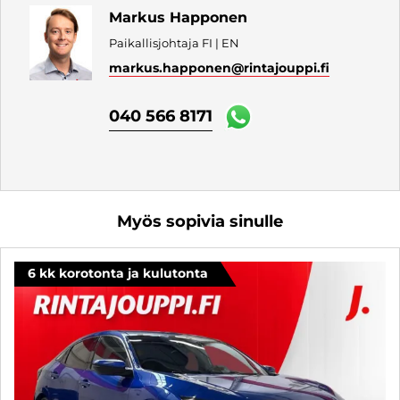
Markus Happonen
Paikallisjohtaja FI | EN
markus.happonen
@rintajouppi.fi
040 566 8171
Myös sopivia sinulle
6 kk korotonta ja kulutonta