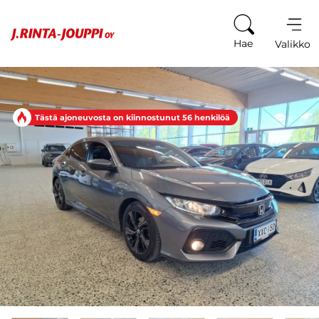
Siirry sisältöön
Hae
Valikko
Tästä ajoneuvosta on kiinnostunut 56 henkilöä