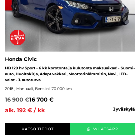
Honda Civic
HB 129 hv Sport - 6 kk korotonta ja kulutonta maksuaikaa! - Suomi-
auto, Huoltokirja, Adapt.vakkari, Moottorinlämmitin, Navi, LED-
valot - J. autoturva
2018
, Manuaali, Bensiini, 70 000 km
16 900 €
16 700 €
jyväskylä
alk. 192 € / kk
KATSO TIEDOT
WHATSAPP