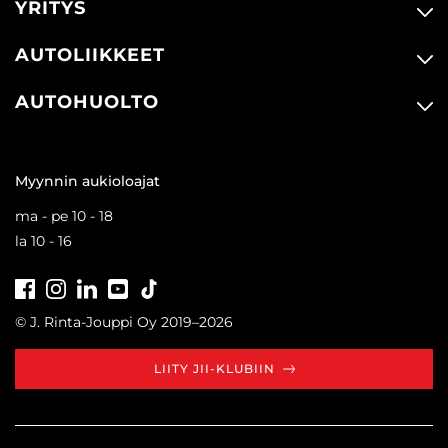
YRITYS
AUTOLIIKKEET
AUTOHUOLTO
Myynnin aukioloajat
ma - pe 10 - 18
la 10 - 16
Facebook
Instagram
LinkedIn
Youtube
Tiktok
© J. Rinta-Jouppi Oy 2019–2026
LIITY JII-KLUBIIN