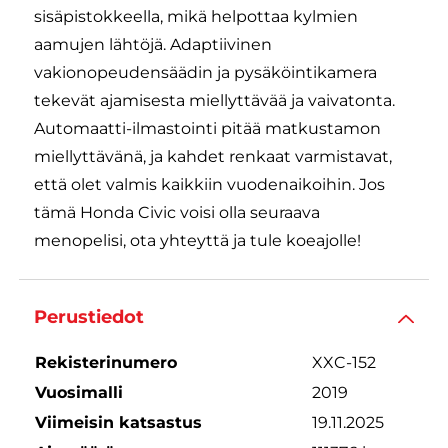
sisäpistokkeella, mikä helpottaa kylmien
aamujen lähtöjä. Adaptiivinen
vakionopeudensäädin ja pysäköintikamera
tekevät ajamisesta miellyttävää ja vaivatonta.
Automaatti-ilmastointi pitää matkustamon
miellyttävänä, ja kahdet renkaat varmistavat,
että olet valmis kaikkiin vuodenaikoihin. Jos
tämä Honda Civic voisi olla seuraava
menopelisi, ota yhteyttä ja tule koeajolle!
Perustiedot
Rekisterinumero
XXC-152
Vuosimalli
2019
Viimeisin katsastus
19.11.2025