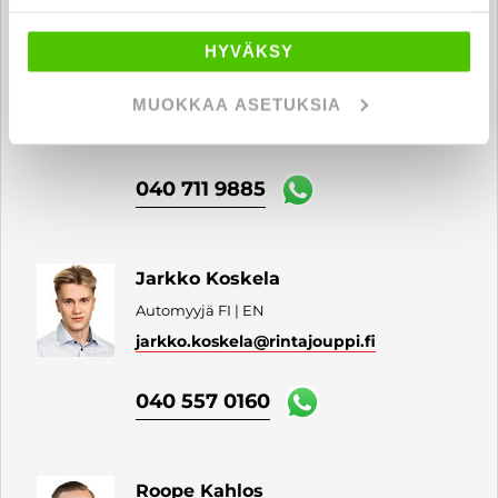
HYVÄKSY
Anton Laikola
Automyyjä FI
MUOKKAA ASETUKSIA
anton.laikola
@rintajouppi.fi
040 711 9885
Jarkko Koskela
Automyyjä FI | EN
jarkko.koskela
@rintajouppi.fi
040 557 0160
Roope Kahlos