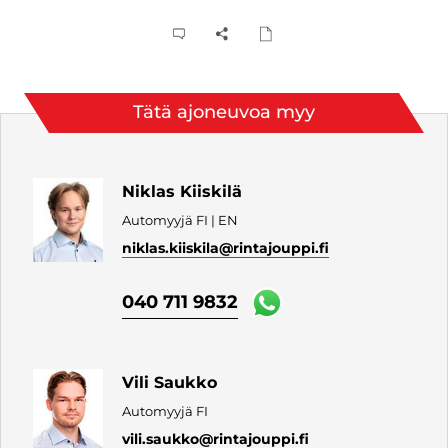
Tätä ajoneuvoa myy
Niklas Kiiskilä
Automyyjä FI | EN
niklas.kiiskila
@rintajouppi.fi
040 711 9832
Vili Saukko
Automyyjä FI
vili.saukko
@rintajouppi.fi