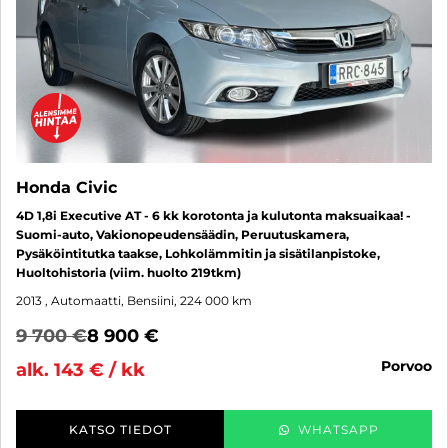
Honda Civic
4D 1,8i Executive AT - 6 kk korotonta ja kulutonta maksuaikaa! -
Suomi-auto, Vakionopeudensäädin, Peruutuskamera,
Pysäköintitutka taakse, Lohkolämmitin ja sisätilanpistoke,
Huoltohistoria (viim. huolto 219tkm)
2013
, Automaatti, Bensiini, 224 000 km
9 700 €
8 900 €
porvoo
alk. 143 € / kk
KATSO TIEDOT
WHATSAPP