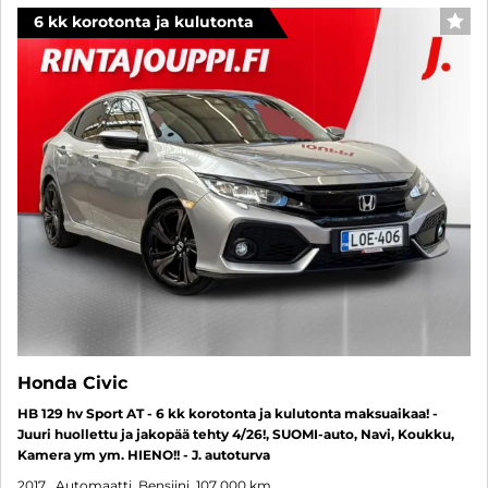
6 kk korotonta ja kulutonta
SUO
Honda Civic
HB 129 hv Sport AT - 6 kk korotonta ja kulutonta maksuaikaa! -
Juuri huollettu ja jakopää tehty 4/26!, SUOMI-auto, Navi, Koukku,
Kamera ym ym. HIENO!! - J. autoturva
2017
, Automaatti, Bensiini, 107 000 km