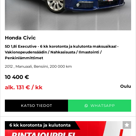
Honda Civic
5D 1,8i Executive - 6 kk korotonta ja kulutonta maksuaikaa! -
Vakionopeudensäädin / Nahkasisusta / Ilmastointi /
Penkinlämmittimet
2012
, Manuaali, Bensiini, 200 000 km
10 400 €
oulu
alk. 131 € / kk
KATSO TIEDOT
WHATSAPP
6 kk korotonta ja kulutonta
SUO