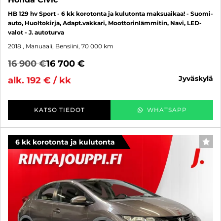
HB 129 hv Sport - 6 kk korotonta ja kulutonta maksuaikaa! - Suomi-
auto, Huoltokirja, Adapt.vakkari, Moottorinlämmitin, Navi, LED-
valot - J. autoturva
2018
, Manuaali, Bensiini, 70 000 km
16 900 €
16 700 €
jyväskylä
alk. 192 € / kk
KATSO TIEDOT
WHATSAPP
6 kk korotonta ja kulutonta
SUO