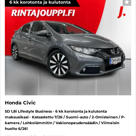
6 kk korotonta ja kulutonta
SUO
Honda Civic
5D 1,8i Lifestyle Business - 6 kk korotonta ja kulutonta
maksuaikaa! - Katsastettu 7/26 / Suomi-auto / 2-Omisteinen / P-
kamera / Lohkolämmitin / Vakionopeudensäädin / Viimeisin
huolto 6/26!