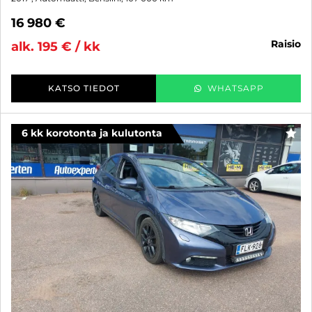
16 980 €
raisio
alk. 195 € / kk
KATSO TIEDOT
WHATSAPP
6 kk korotonta ja kulutonta
SUO