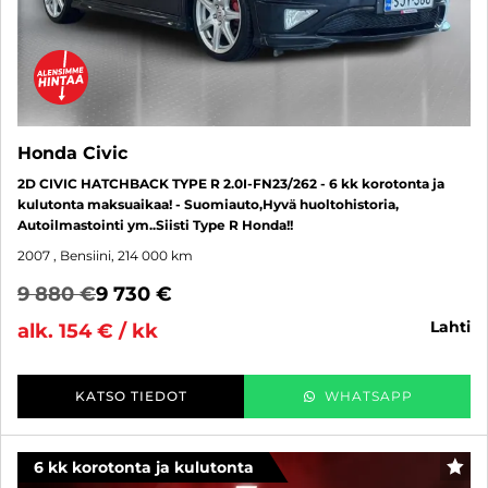
Honda Civic
2D CIVIC HATCHBACK TYPE R 2.0I-FN23/262 - 6 kk korotonta ja
kulutonta maksuaikaa! - Suomiauto,Hyvä huoltohistoria,
Autoilmastointi ym..Siisti Type R Honda!!
2007
, Bensiini, 214 000 km
9 880 €
9 730 €
lahti
alk. 154 € / kk
KATSO TIEDOT
WHATSAPP
6 kk korotonta ja kulutonta
SUO