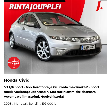
Honda Civic
5D 1,8i Sport - 6 kk korotonta ja kulutonta maksuaikaa! - Sport
malli!, Vakionopeudensäädin, Moottorinlämmitin+sisähaara,
Automaatti ilmastointi, Huoltohistoria!
2008
, Manuaali, Bensiini, 199 000 km