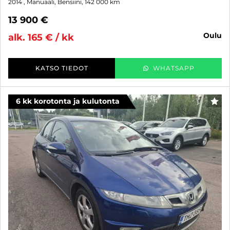
2014
, Manuaali, Bensiini, 142 000 km
13 900 €
oulu
alk. 165 € / kk
KATSO TIEDOT
WHATSAPP
6 kk korotonta ja kulutonta
SUO