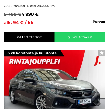
2015
, Manuaali, Diesel, 286 000 km
5 400 €
4 990 €
porvoo
alk. 94 € / kk
KATSO TIEDOT
WHATSAPP
6 kk korotonta ja kulutonta
SUO