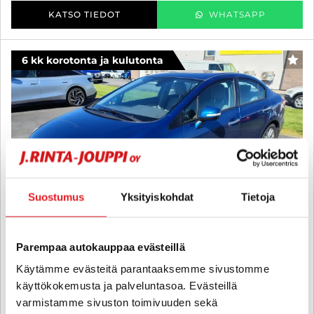
KATSO TIEDOT
WHATSAPP
6 kk korotonta ja kulutonta
SUO
Suostumus
Yksityiskohdat
Tietoja
Parempaa autokauppaa evästeillä
Käytämme evästeitä parantaaksemme sivustomme
käyttökokemusta ja palveluntasoa. Evästeillä
Honda Civic
varmistamme sivuston toimivuuden sekä
4D 1,8i Executive - 6 kk korotonta ja kulutonta maksuaikaa! - //