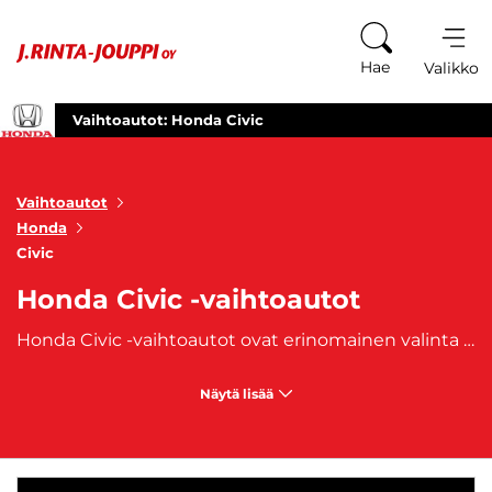
Siirry sisältöön
Hae
Valikko
Vaihtoautot: Honda Civic
Vaihtoautot
Honda
Civic
Honda Civic -vaihtoautot
Honda Civic -vaihtoautot ovat erinomainen valinta kaikille, jotka etsivät luotettavaa ja tyylikästä ajoneuvoa. Honda Civic -malli on tunnettu kestävyydestään, ajonautinnostaan ja monipuolisista ominaisuuksistaan. Honda Civic tarjoaa tilavan ja mukautuvan sisätilan, joka sopii täydellisesti niin perheille kuin yksittäisille kuljettajille. Sen ergonominen muotoilu ja laadukkaat materiaalit tekevät matkustamisesta miellyttävää kaikilla matkoilla. Honda Civic on saatavana eri moottorivaihtoehdoilla, joten voit valita juuri sinulle sopivan tehokkuuden ja polttoainetehokkuuden. Sen dynaaminen ajokäytös ja tarkka ohjattavuus takaavat hauskan ja turvallisen ajokokemuksen, olipa sitten kyseessä kaupunkiajaminen tai pidemmät matkat.
Näytä lisää