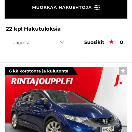
MUOKKAA HAKUEHTOJA
22
kpl
Hakutuloksia
Suosikit
Suos
0
Järjestä
6 kk korotonta ja kulutonta
SUO