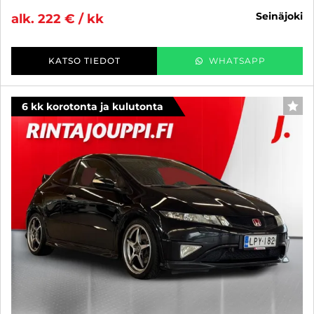
seinäjoki
alk. 222 € / kk
KATSO TIEDOT
WHATSAPP
6 kk korotonta ja kulutonta
SUO