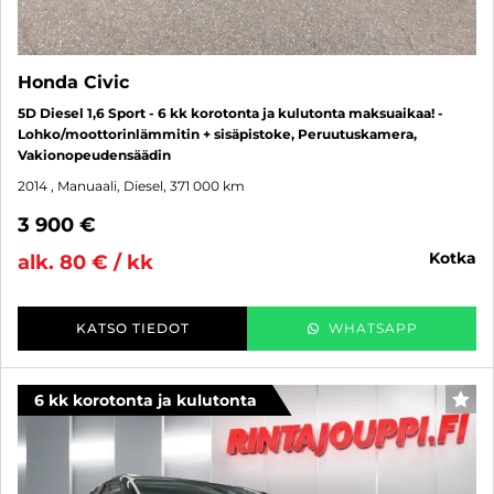
Honda Civic
5D Diesel 1,6 Sport - 6 kk korotonta ja kulutonta maksuaikaa! -
Lohko/moottorinlämmitin + sisäpistoke, Peruutuskamera,
Vakionopeudensäädin
2014
, Manuaali, Diesel, 371 000 km
3 900 €
kotka
alk. 80 € / kk
KATSO TIEDOT
WHATSAPP
6 kk korotonta ja kulutonta
SUO