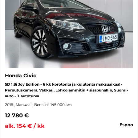
Honda Civic
5D 1,8i Joy Edition - 6 kk korotonta ja kulutonta maksuaikaa! -
Peruutuskamera, Vakkari, Lohkolämmitin + sisäpuhallin, Suomi-
auto - J. autoturva
2016
, Manuaali, Bensiini, 145 000 km
12 780 €
espoo
alk. 154 € / kk