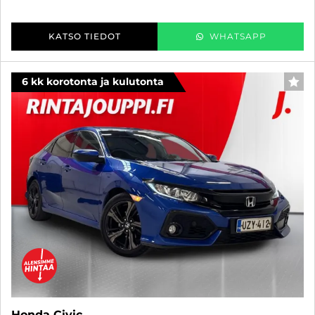
KATSO TIEDOT
WHATSAPP
6 kk korotonta ja kulutonta
SUO
Honda Civic