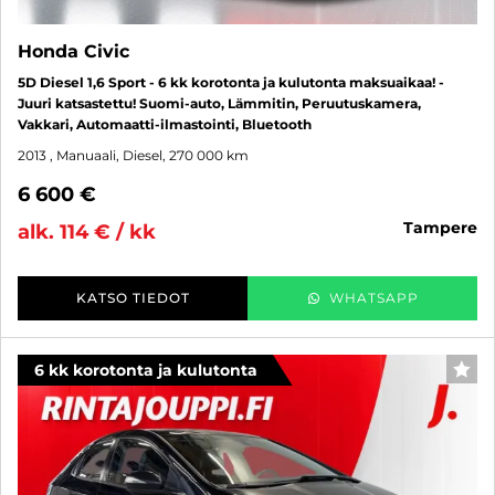
Honda Civic
5D Diesel 1,6 Sport - 6 kk korotonta ja kulutonta maksuaikaa! -
Juuri katsastettu! Suomi-auto, Lämmitin, Peruutuskamera,
Vakkari, Automaatti-ilmastointi, Bluetooth
2013
, Manuaali, Diesel, 270 000 km
6 600 €
tampere
alk. 114 € / kk
KATSO TIEDOT
WHATSAPP
6 kk korotonta ja kulutonta
SUO