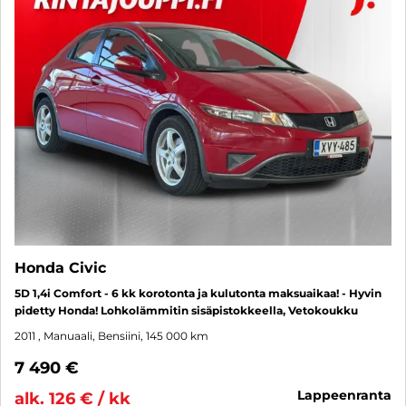
Honda Civic
5D 1,4i Comfort - 6 kk korotonta ja kulutonta maksuaikaa! - Hyvin
pidetty Honda! Lohkolämmitin sisäpistokkeella, Vetokoukku
2011
, Manuaali, Bensiini, 145 000 km
7 490 €
lappeenranta
alk. 126 € / kk