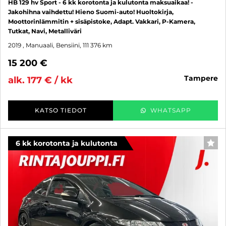
HB 129 hv Sport - 6 kk korotonta ja kulutonta maksuaikaa! -
Jakohihna vaihdettu! Hieno Suomi-auto! Huoltokirja,
Moottorinlämmitin + sisäpistoke, Adapt. Vakkari, P-Kamera,
Tutkat, Navi, Metalliväri
2019
, Manuaali, Bensiini, 111 376 km
15 200 €
tampere
alk. 177 € / kk
KATSO TIEDOT
WHATSAPP
6 kk korotonta ja kulutonta
SUO