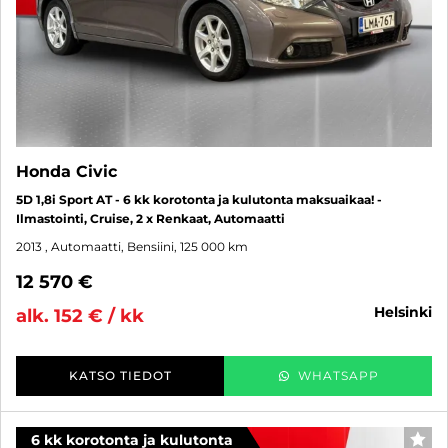
Honda Civic
5D 1,8i Sport AT - 6 kk korotonta ja kulutonta maksuaikaa! -
Ilmastointi, Cruise, 2 x Renkaat, Automaatti
2013
, Automaatti, Bensiini, 125 000 km
12 570 €
helsinki
alk. 152 € / kk
KATSO TIEDOT
WHATSAPP
6 kk korotonta ja kulutonta
SUO