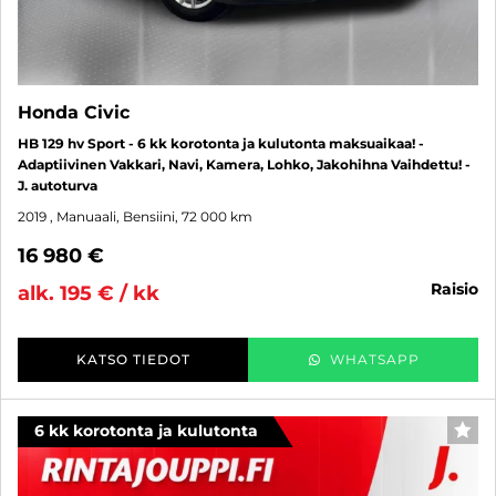
Honda Civic
HB 129 hv Sport - 6 kk korotonta ja kulutonta maksuaikaa! -
Adaptiivinen Vakkari, Navi, Kamera, Lohko, Jakohihna Vaihdettu! -
J. autoturva
2019
, Manuaali, Bensiini, 72 000 km
16 980 €
raisio
alk. 195 € / kk
KATSO TIEDOT
WHATSAPP
6 kk korotonta ja kulutonta
SUO