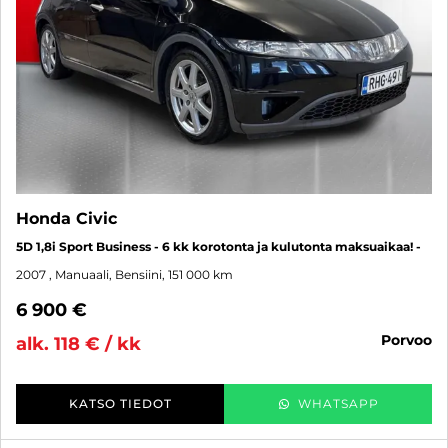
Honda Civic
5D 1,8i Sport Business - 6 kk korotonta ja kulutonta maksuaikaa! -
2007
, Manuaali, Bensiini, 151 000 km
6 900 €
porvoo
alk. 118 € / kk
KATSO TIEDOT
WHATSAPP