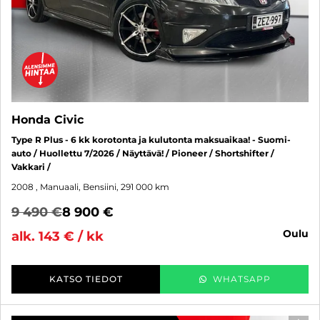
Honda Civic
Type R Plus - 6 kk korotonta ja kulutonta maksuaikaa! - Suomi-
auto / Huollettu 7/2026 / Näyttävä! / Pioneer / Shortshifter /
Vakkari /
2008
, Manuaali, Bensiini, 291 000 km
9 490 €
8 900 €
oulu
alk. 143 € / kk
KATSO TIEDOT
WHATSAPP