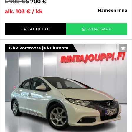
5 900 €
5 700 €
hämeenlinna
alk. 103 € / kk
KATSO TIEDOT
WHATSAPP
6 kk korotonta ja kulutonta
SUO