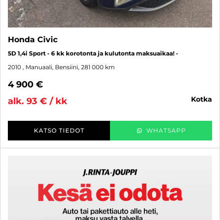
Honda Civic
5D 1,4i Sport - 6 kk korotonta ja kulutonta maksuaikaa! -
2010
, Manuaali, Bensiini, 281 000 km
4 900 €
kotka
alk. 93 € / kk
KATSO TIEDOT
WHATSAPP