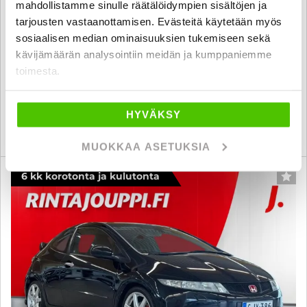
mahdollistamme sinulle räätälöidympien sisältöjen ja
Kahdet renkaat aluilla // Hyvä huoltokirja // Aut. ilmastointi //
tarjousten vastaanottamisen. Evästeitä käytetään myös
Vakionopeudensäädin // Moottorinlämmitin //
sosiaalisen median ominaisuuksien tukemiseen sekä
2013
, Manuaali, Bensiini, 274 000 km
kävijämäärän analysointiin meidän ja kumppaniemme
6 800 €
toimesta.
pori
alk. 117 € / kk
HYVÄKSY
KATSO TIEDOT
WHATSAPP
MUOKKAA ASETUKSIA
6 kk korotonta ja kulutonta
SUO