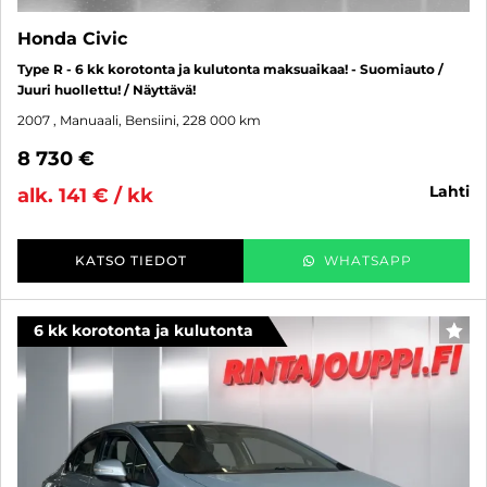
Honda Civic
Type R - 6 kk korotonta ja kulutonta maksuaikaa! - Suomiauto /
Juuri huollettu! / Näyttävä!
2007
, Manuaali, Bensiini, 228 000 km
8 730 €
lahti
alk. 141 € / kk
KATSO TIEDOT
WHATSAPP
6 kk korotonta ja kulutonta
SUO