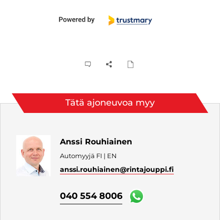
Tätä ajoneuvoa myy
Anssi Rouhiainen
Automyyjä FI | EN
anssi.rouhiainen
@rintajouppi.fi
040 554 8006