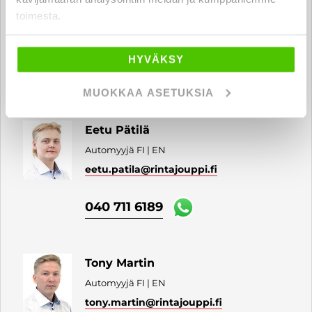
toimesta.
Automyyjä FI | EN
panu.paakkonen
@rintajouppi.fi
HYVÄKSY
040 711 3977
MUOKKAA ASETUKSIA
Eetu Pätilä
Automyyjä FI | EN
eetu.patila
@rintajouppi.fi
040 711 6189
Tony Martin
Automyyjä FI | EN
tony.martin
@rintajouppi.fi