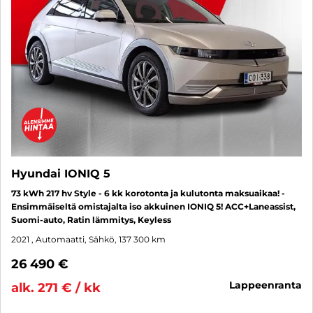
Hyundai IONIQ 5
73 kWh 217 hv Style - 6 kk korotonta ja kulutonta maksuaikaa! -
Ensimmäiseltä omistajalta iso akkuinen IONIQ 5! ACC+Laneassist,
Suomi-auto, Ratin lämmitys, Keyless
2021
, Automaatti, Sähkö, 137 300 km
26 490 €
lappeenranta
alk. 271 € / kk