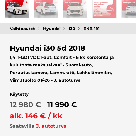
Vaihtoautot
Hyundai
i30
ENB-191
Hyundai i30 5d 2018
1,4 T-GDI 7DCT-aut. Comfort - 6 kk korotonta ja
kulutonta maksuaikaa! - Suomi-auto,
Peruutuskamera, Lämm.ratti, Lohkolämmitin,
Viim.Huolto 01/-26 - J. autoturva
Käytetty
12 980 €
11 990 €
alk. 146 € / kk
Saatavilla
J. autoturva