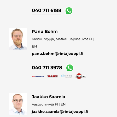
040 711 6188
Panu Behm
Vastuumyyjä, Matkailuajoneuvot FI |
EN
panu.behm
@rintajouppi.fi
040 711 3978
Jaakko Saarela
Vastuumyyjä FI | EN
jaakko.saarela
@rintajouppi.fi