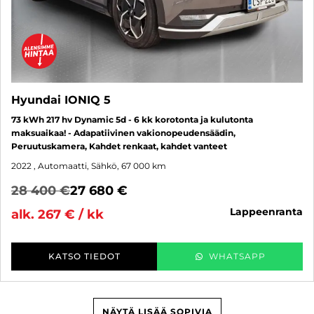
Hyundai IONIQ 5
73 kWh 217 hv Dynamic 5d - 6 kk korotonta ja kulutonta
maksuaikaa! - Adapatiivinen vakionopeudensäädin,
Peruutuskamera, Kahdet renkaat, kahdet vanteet
2022
, Automaatti, Sähkö, 67 000 km
28 400 €
27 680 €
lappeenranta
alk. 267 € / kk
KATSO TIEDOT
WHATSAPP
NÄYTÄ LISÄÄ SOPIVIA