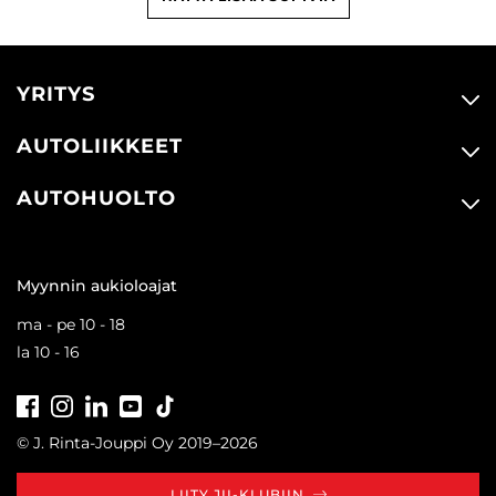
YRITYS
AUTOLIIKKEET
AUTOHUOLTO
Myynnin aukioloajat
ma - pe 10 - 18
la 10 - 16
Facebook
Instagram
LinkedIn
Youtube
Tiktok
© J. Rinta-Jouppi Oy 2019–2026
LIITY JII-KLUBIIN