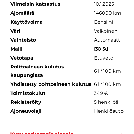
Viimeisin katsastus
10.1.2025
Ajomäärä
146000 km
Käyttövoima
Bensiini
Väri
Valkoinen
Vaihteisto
Automaatti
Malli
i30 5d
Vetotapa
Etuveto
Polttoaineen kulutus
6 l / 100 km
kaupungissa
Yhdistetty polttoaineen kulutus
6 l / 100 km
Toimistokulut
349 €
Rekisteröity
5 henkilöä
Ajoneuvolaji
Henkilöauto