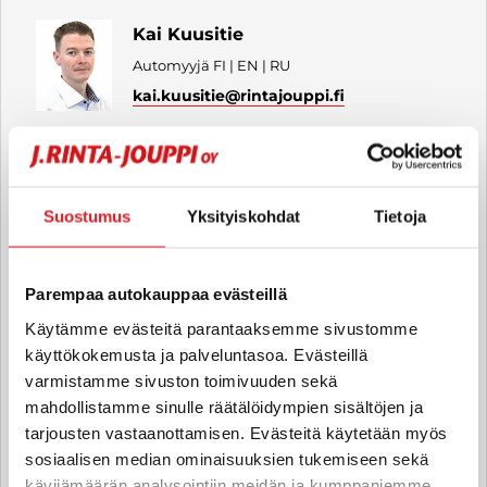
Kai Kuusitie
Automyyjä FI | EN | RU
kai.kuusitie
@rintajouppi.fi
040 711 6187
Suostumus
Yksityiskohdat
Tietoja
Samuel Riikonen
Auto- ja caravanmyyjä FI | EN
Parempaa autokauppaa evästeillä
samuel.riikonen
@rintajouppi.fi
Käytämme evästeitä parantaaksemme sivustomme
käyttökokemusta ja palveluntasoa. Evästeillä
040 711 3956
varmistamme sivuston toimivuuden sekä
mahdollistamme sinulle räätälöidympien sisältöjen ja
tarjousten vastaanottamisen. Evästeitä käytetään myös
sosiaalisen median ominaisuuksien tukemiseen sekä
Panu Pääkkönen
kävijämäärän analysointiin meidän ja kumppaniemme