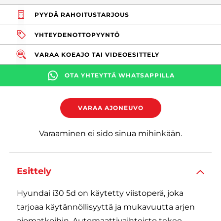
PYYDÄ RAHOITUSTARJOUS
YHTEYDENOTTOPYYNTÖ
VARAA KOEAJO TAI VIDEOESITTELY
OTA YHTEYTTÄ WHATSAPPILLA
VARAA AJONEUVO
Varaaminen ei sido sinua mihinkään.
Esittely
Hyundai i30 5d on käytetty viistoperä, joka
tarjoaa käytännöllisyyttä ja mukavuutta arjen
ajomatkoihin. Automaattivaihteisto tekee