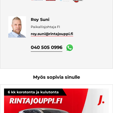
Roy Suni
Paikallisjohtaja FI
roy.suni
@rintajouppi.fi
040 505 0996
Myös sopivia sinulle
6 kk korotonta ja kulutonta