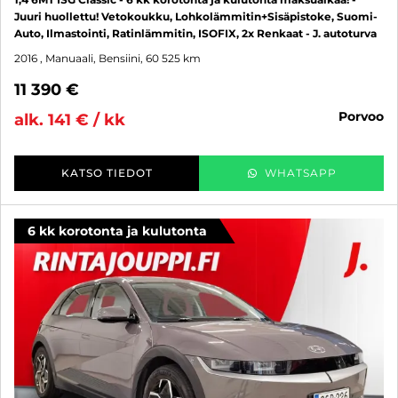
Juuri huollettu! Vetokoukku, Lohkolämmitin+Sisäpistoke, Suomi-
Auto, Ilmastointi, Ratinlämmitin, ISOFIX, 2x Renkaat - J. autoturva
2016
, Manuaali, Bensiini, 60 525 km
11 390 €
porvoo
alk. 141 € / kk
KATSO TIEDOT
WHATSAPP
6 kk korotonta ja kulutonta