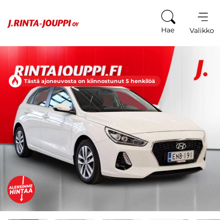
Siirry sisältöön
Hae
Valikko
Tästä ajoneuvosta on kiinnostunut 5 henkilöä