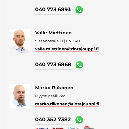
040 773 6893
Valle Miettinen
Sisäänostaja FI | EN | RU
valle.miettinen
@rintajouppi.fi
040 773 6868
Marko Riikonen
Myyntipäällikkö
marko.riikonen
@rintajouppi.fi
040 352 7382