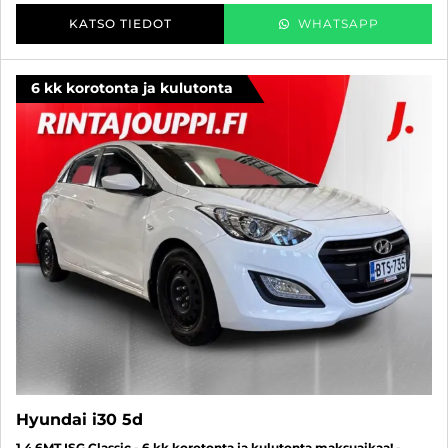
KATSO TIEDOT
WHATSAPP
6 kk korotonta ja kulutonta
Hyundai i30 5d
1,4 6MT ISG Classic - 6 kk korotonta ja kulutonta maksuaikaa! -