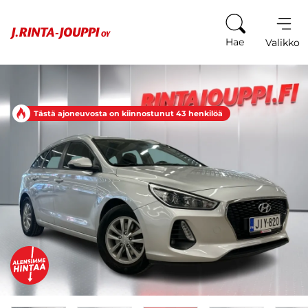
Siirry sisältöön
Hae
Valikko
Tästä ajoneuvosta on kiinnostunut 43 henkilöä