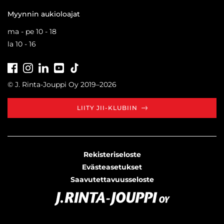
Myynnin aukioloajat
ma - pe 10 - 18
la 10 - 16
Facebook
Instagram
LinkedIn
Youtube
Tiktok
© J. Rinta-Jouppi Oy 2019–2026
LIITY JII-KLUBIIN
Rekisteriseloste
Evästeasetukset
Saavutettavuusseloste