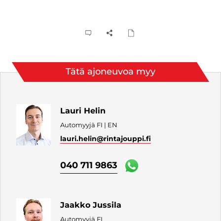
Tätä ajoneuvoa myy
Lauri Helin
Automyyjä FI | EN
lauri.helin
@rintajouppi.fi
040 711 9863
Jaakko Jussila
Automyyjä FI