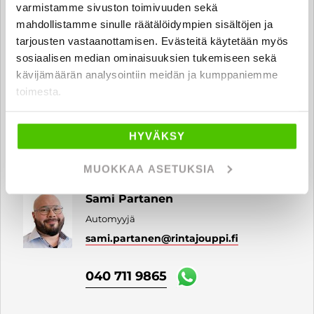
040 711 6180
varmistamme sivuston toimivuuden sekä
mahdollistamme sinulle räätälöidympien sisältöjen ja
tarjousten vastaanottamisen. Evästeitä käytetään myös
sosiaalisen median ominaisuuksien tukemiseen sekä
Juho Rautakoski
kävijämäärän analysointiin meidän ja kumppaniemme
Automyyjä
toimesta.
juho.rautakoski
@rintajouppi.fi
HYVÄKSY
045 341 7615
MUOKKAA ASETUKSIA
Sami Partanen
Automyyjä
sami.partanen
@rintajouppi.fi
040 711 9865