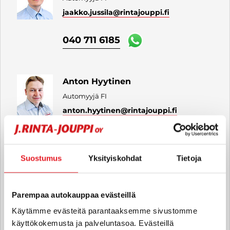
jaakko.jussila
@rintajouppi.fi
040 711 6185
Anton Hyytinen
Automyyjä FI
anton.hyytinen
@rintajouppi.fi
040 711 6183
Suostumus
Yksityiskohdat
Tietoja
Jesse Mäntylä
Automyyjä FI | EN
Parempaa autokauppaa evästeillä
jesse.mantyla
@rintajouppi.fi
Käytämme evästeitä parantaaksemme sivustomme
käyttökokemusta ja palveluntasoa. Evästeillä