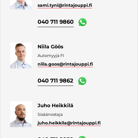
sami.tyni
@rintajouppi.fi
040 711 9860
Niila Göös
Automyyjä FI
niila.goos
@rintajouppi.fi
040 711 9862
Juho Heikkilä
Sisäänostaja
juho.heikkila
@rintajouppi.fi