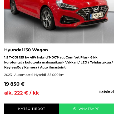
Hyundai i30 Wagon
1,5 T-GDI 159 hv 48V hybrid 7-DCT-aut Comfort Plus - 6 kk
korotonta ja kulutonta maksuaikaa! - Vakkari / LED / Tehdastakuu /
KeylessGo / Kamera / Auto ilmastointi
2023
, Automaatti, Hybridi, 85 000 km
19 850 €
helsinki
alk. 222 € / kk
KATSO TIEDOT
WHATSAPP