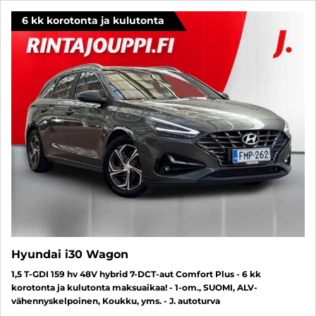
6 kk korotonta ja kulutonta
Hyundai i30 Wagon
1,5 T-GDI 159 hv 48V hybrid 7-DCT-aut Comfort Plus - 6 kk
korotonta ja kulutonta maksuaikaa! - 1-om., SUOMI, ALV-
vähennyskelpoinen, Koukku, yms. - J. autoturva