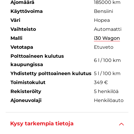
Ajomäärä
185000 km
Käyttövoima
Bensiini
Väri
Hopea
Vaihteisto
Automaatti
Malli
i30 Wagon
Vetotapa
Etuveto
Polttoaineen kulutus
6 l / 100 km
kaupungissa
Yhdistetty polttoaineen kulutus
5 l / 100 km
Toimistokulut
349 €
Rekisteröity
5 henkilöä
Ajoneuvolaji
Henkilöauto
Kysy tarkempia tietoja