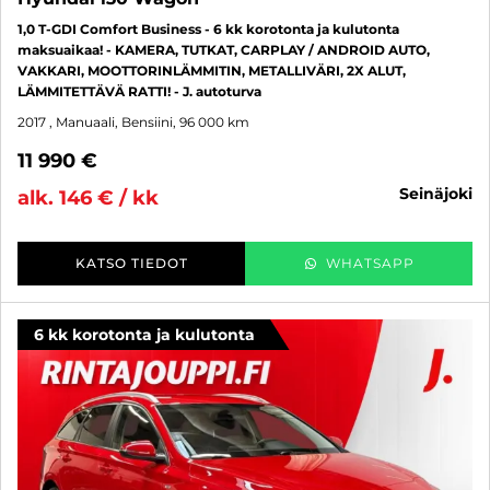
1,0 T-GDI Comfort Business - 6 kk korotonta ja kulutonta
maksuaikaa! - KAMERA, TUTKAT, CARPLAY / ANDROID AUTO,
VAKKARI, MOOTTORINLÄMMITIN, METALLIVÄRI, 2X ALUT,
LÄMMITETTÄVÄ RATTI! - J. autoturva
2017
, Manuaali, Bensiini, 96 000 km
11 990 €
seinäjoki
alk. 146 € / kk
KATSO TIEDOT
WHATSAPP
6 kk korotonta ja kulutonta