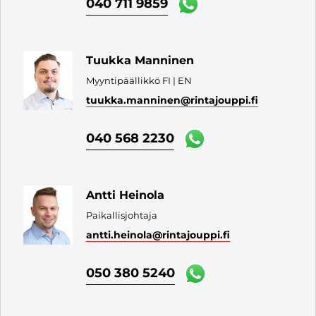
040 711 9859
Tuukka Manninen
Myyntipäällikkö FI | EN
tuukka.manninen
@rintajouppi.fi
040 568 2230
Antti Heinola
Paikallisjohtaja
antti.heinola
@rintajouppi.fi
050 380 5240