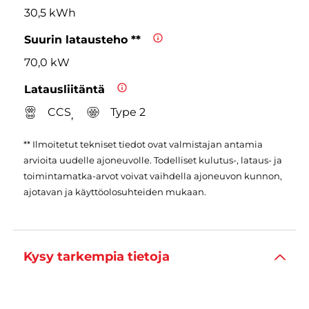
30,5 kWh
Suurin latausteho **
70,0 kW
Latausliitäntä
CCS
Type 2
,
** Ilmoitetut tekniset tiedot ovat valmistajan antamia
arvioita uudelle ajoneuvolle. Todelliset kulutus-, lataus- ja
toimintamatka-arvot voivat vaihdella ajoneuvon kunnon,
ajotavan ja käyttöolosuhteiden mukaan.
Kysy tarkempia tietoja