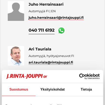
Juho Herrainsaari
Automyyjä FI | EN
juho.herrainsaari
@rintajouppi.fi
040 711 6192
Ari Tauriala
Automyyjä, hyötyajoneuvot FI
ari.tauriala
@rintajouppi.fi
040 712 0496
Suostumus
Yksityiskohdat
Tietoja
Miro Paavilainen