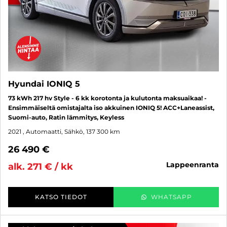
Hyundai IONIQ 5
73 kWh 217 hv Style - 6 kk korotonta ja kulutonta maksuaikaa! -
Ensimmäiseltä omistajalta iso akkuinen IONIQ 5! ACC+Laneassist,
Suomi-auto, Ratin lämmitys, Keyless
2021
, Automaatti, Sähkö, 137 300 km
26 490 €
lappeenranta
alk. 271 € / kk
KATSO TIEDOT
WHATSAPP