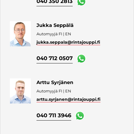
040 350 2813
Jukka Seppälä
Automyyjä FI | EN
jukka.seppala
@rintajouppi.fi
040 712 0507
Arttu Syrjänen
Automyyjä FI | EN
arttu.syrjanen
@rintajouppi.fi
040 711 3946