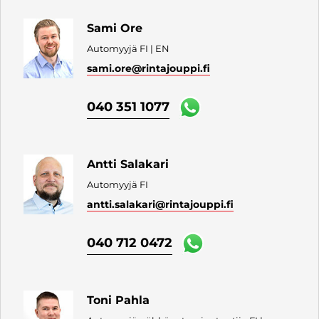
Sami Ore
Automyyjä FI | EN
sami.ore
@rintajouppi.fi
040 351 1077
Antti Salakari
Automyyjä FI
antti.salakari
@rintajouppi.fi
040 712 0472
Toni Pahla