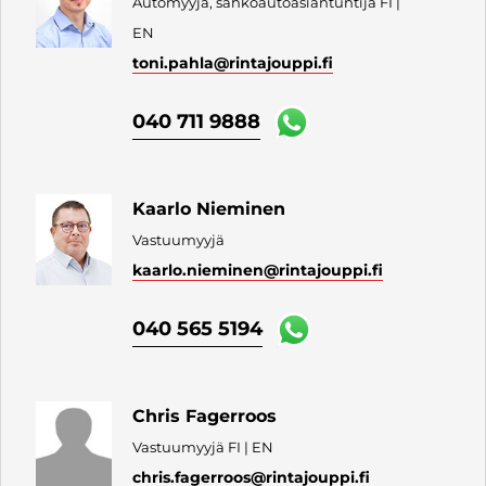
Automyyjä, sähköautoasiantuntija FI |
EN
toni.pahla
@rintajouppi.fi
040 711 9888
Kaarlo Nieminen
Vastuumyyjä
kaarlo.nieminen
@rintajouppi.fi
040 565 5194
Chris Fagerroos
Vastuumyyjä FI | EN
chris.fagerroos
@rintajouppi.fi