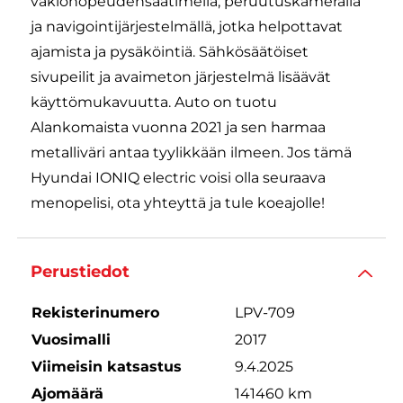
vakionopeudensäätimellä, peruutuskameralla
ja navigointijärjestelmällä, jotka helpottavat
ajamista ja pysäköintiä. Sähkösäätöiset
sivupeilit ja avaimeton järjestelmä lisäävät
käyttömukavuutta. Auto on tuotu
Alankomaista vuonna 2021 ja sen harmaa
metalliväri antaa tyylikkään ilmeen. Jos tämä
Hyundai IONIQ electric voisi olla seuraava
menopelisi, ota yhteyttä ja tule koeajolle!
Perustiedot
Rekisterinumero
LPV-709
Vuosimalli
2017
Viimeisin katsastus
9.4.2025
Ajomäärä
141460 km