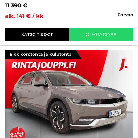
11 390 €
porvoo
alk. 141 € / kk
KATSO TIEDOT
WHATSAPP
6 kk korotonta ja kulutonta