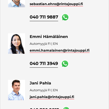
sebastian.ehro
@rintajouppi.fi
040 711 9887
Emmi Hämäläinen
Automyyjä FI | EN
emmi.hamalainen
@rintajouppi.fi
040 711 3949
Jani Pahla
Automyyjä FI | EN
jani.pahla
@rintajouppi.fi