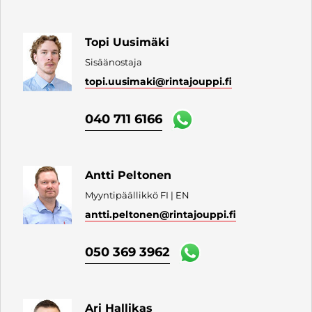
Topi Uusimäki
Sisäänostaja
topi.uusimaki
@rintajouppi.fi
040 711 6166
Antti Peltonen
Myyntipäällikkö FI | EN
antti.peltonen
@rintajouppi.fi
050 369 3962
Ari Hallikas