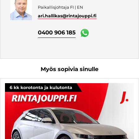
Paikallisjohtaja FI | EN
ari.hallikas
@rintajouppi.fi
0400 906 185
Myös sopivia sinulle
6 kk korotonta ja kulutonta