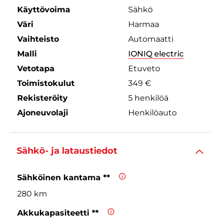
Käyttövoima
Sähkö
Väri
Harmaa
Vaihteisto
Automaatti
Malli
IONIQ electric
Vetotapa
Etuveto
Toimistokulut
349 €
Rekisteröity
5 henkilöä
Ajoneuvolaji
Henkilöauto
Sähkö- ja lataustiedot
Sähköinen kantama **
280 km
Akkukapasiteetti **