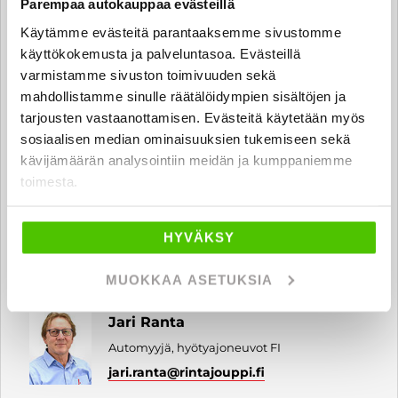
Parempaa autokauppaa evästeillä
Automyyjä FI
Käytämme evästeitä parantaaksemme sivustomme
miro.paavilainen
@rintajouppi.fi
käyttökokemusta ja palveluntasoa. Evästeillä
varmistamme sivuston toimivuuden sekä
040 711 6194
mahdollistamme sinulle räätälöidympien sisältöjen ja
tarjousten vastaanottamisen. Evästeitä käytetään myös
sosiaalisen median ominaisuuksien tukemiseen sekä
Jani Vasilev
kävijämäärän analysointiin meidän ja kumppaniemme
Automyyjä, hyötyajoneuvot FI | EN
toimesta.
jani.vasilev
@rintajouppi.fi
HYVÄKSY
040 711 9894
MUOKKAA ASETUKSIA
Jari Ranta
Automyyjä, hyötyajoneuvot FI
jari.ranta
@rintajouppi.fi