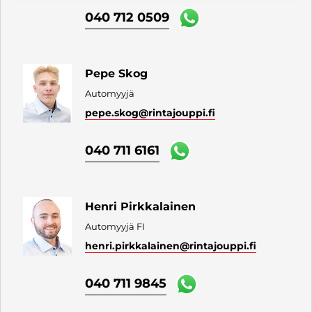
040 712 0509
Pepe Skog
Automyyjä
pepe.skog
@rintajouppi.fi
040 711 6161
Henri Pirkkalainen
Automyyjä FI
henri.pirkkalainen
@rintajouppi.fi
040 711 9845