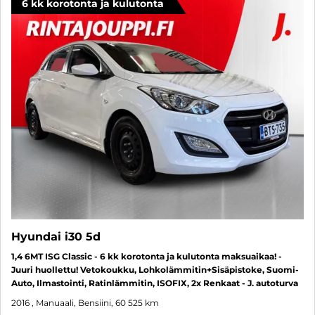
6 kk korotonta ja kulutonta
Hyundai i30 5d
1,4 6MT ISG Classic - 6 kk korotonta ja kulutonta maksuaikaa! -
Juuri huollettu! Vetokoukku, Lohkolämmitin+Sisäpistoke, Suomi-
Auto, Ilmastointi, Ratinlämmitin, ISOFIX, 2x Renkaat - J. autoturva
2016
, Manuaali, Bensiini, 60 525 km