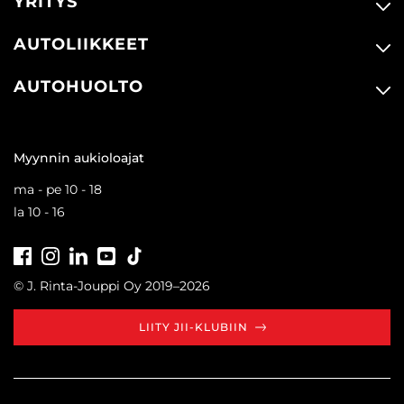
YRITYS
AUTOLIIKKEET
AUTOHUOLTO
Myynnin aukioloajat
ma - pe 10 - 18
la 10 - 16
Facebook
Instagram
LinkedIn
Youtube
Tiktok
© J. Rinta-Jouppi Oy 2019–2026
LIITY JII-KLUBIIN