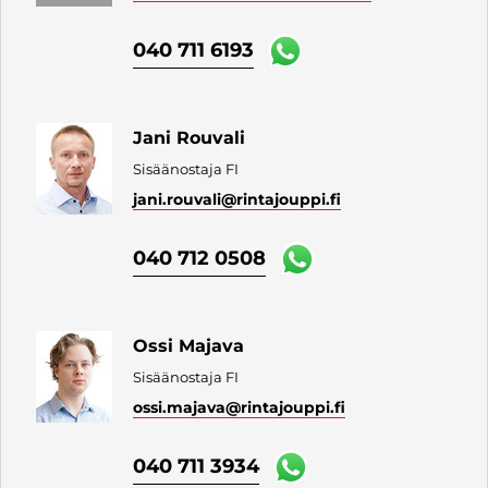
040 711 6193
Jani Rouvali
Sisäänostaja FI
jani.rouvali
@rintajouppi.fi
040 712 0508
Ossi Majava
Sisäänostaja FI
ossi.majava
@rintajouppi.fi
040 711 3934