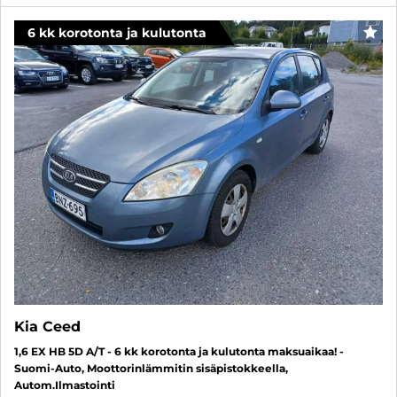
6 kk korotonta ja kulutonta
SUO
Kia Ceed
1,6 EX HB 5D A/T - 6 kk korotonta ja kulutonta maksuaikaa! -
Suomi-Auto, Moottorinlämmitin sisäpistokkeella,
Autom.Ilmastointi