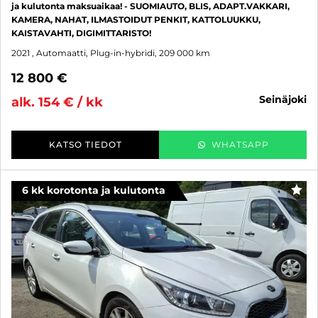
ja kulutonta maksuaikaa! - SUOMIAUTO, BLIS, ADAPT.VAKKARI,
KAMERA, NAHAT, ILMASTOIDUT PENKIT, KATTOLUUKKU,
KAISTAVAHTI, DIGIMITTARISTO!
2021
, Automaatti, Plug-in-hybridi, 209 000 km
12 800 €
seinäjoki
alk. 154 € / kk
KATSO TIEDOT
WHATSAPP
6 kk korotonta ja kulutonta
SUO