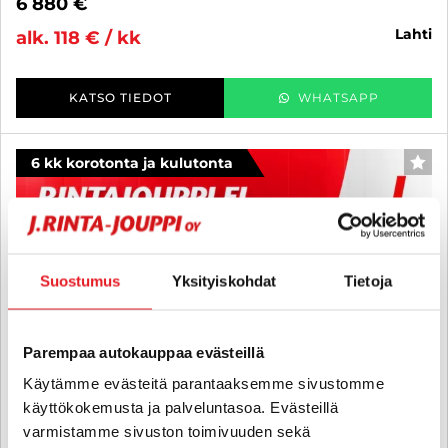
6 880 €
lahti
alk. 118 € / kk
KATSO TIEDOT
WHATSAPP
6 kk korotonta ja kulutonta
SUO
Suostumus
Yksityiskohdat
Tietoja
Parempaa autokauppaa evästeillä
Käytämme evästeitä parantaaksemme sivustomme
käyttökokemusta ja palveluntasoa. Evästeillä
varmistamme sivuston toimivuuden sekä