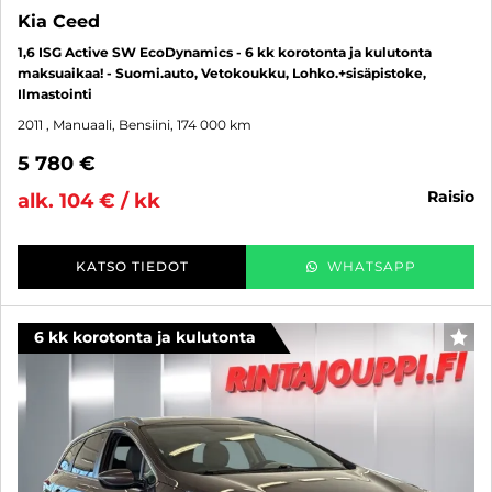
Kia Ceed
1,6 ISG Active SW EcoDynamics - 6 kk korotonta ja kulutonta
maksuaikaa! - Suomi.auto, Vetokoukku, Lohko.+sisäpistoke,
Ilmastointi
2011
, Manuaali, Bensiini, 174 000 km
5 780 €
raisio
alk. 104 € / kk
KATSO TIEDOT
WHATSAPP
6 kk korotonta ja kulutonta
SUO