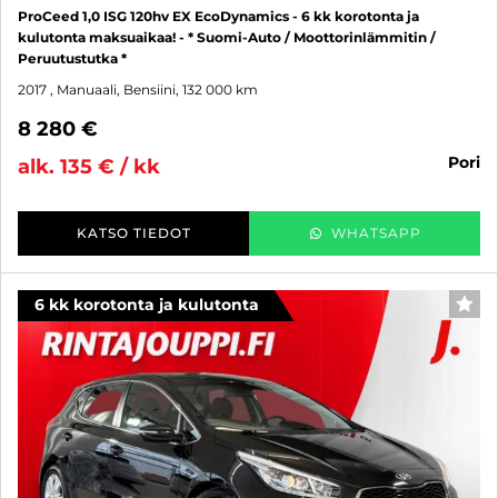
ProCeed 1,0 ISG 120hv EX EcoDynamics - 6 kk korotonta ja
kulutonta maksuaikaa! - * Suomi-Auto / Moottorinlämmitin /
Peruutustutka *
2017
, Manuaali, Bensiini, 132 000 km
8 280 €
pori
alk. 135 € / kk
KATSO TIEDOT
WHATSAPP
6 kk korotonta ja kulutonta
SUO