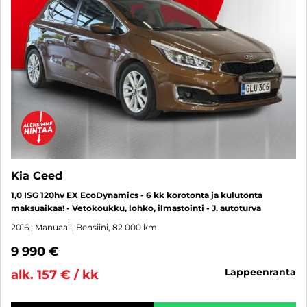
Kia Ceed
1,0 ISG 120hv EX EcoDynamics - 6 kk korotonta ja kulutonta
maksuaikaa! - Vetokoukku, lohko, ilmastointi - J. autoturva
2016
, Manuaali, Bensiini, 82 000 km
9 990 €
lappeenranta
alk. 157 € / kk