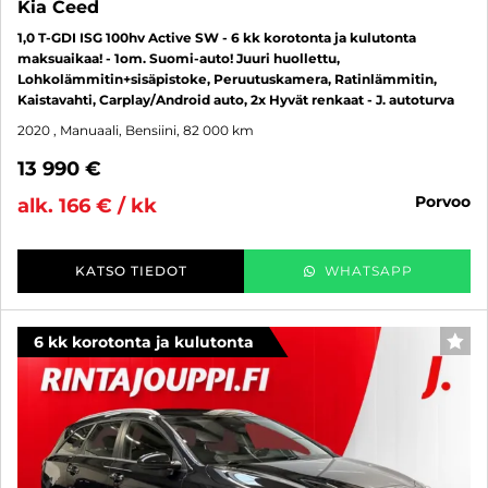
Kia Ceed
1,0 T-GDI ISG 100hv Active SW - 6 kk korotonta ja kulutonta
maksuaikaa! - 1om. Suomi-auto! Juuri huollettu,
Lohkolämmitin+sisäpistoke, Peruutuskamera, Ratinlämmitin,
Kaistavahti, Carplay/Android auto, 2x Hyvät renkaat - J. autoturva
2020
, Manuaali, Bensiini, 82 000 km
13 990 €
porvoo
alk. 166 € / kk
KATSO TIEDOT
WHATSAPP
6 kk korotonta ja kulutonta
SUO