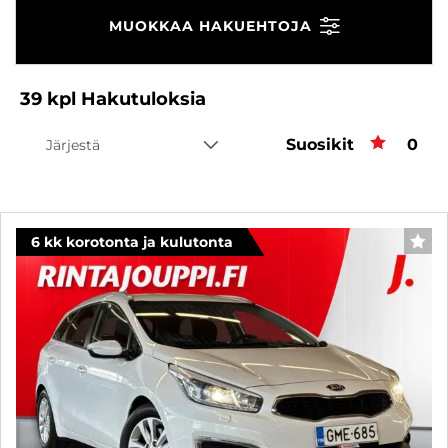
MUOKKAA HAKUEHTOJA
39
kpl
Hakutuloksia
Suosikit
Suos
0
Järjestä
6 kk korotonta ja kulutonta
SUO