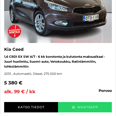
Kia Ceed
1,6 CRDi EX SW A/T - 6 kk korotonta ja kulutonta maksuaikaa! -
Juuri huollettu, Suomi-auto, Vetokoukku, Ratinlämmitin,
lohkolämmitin
2013
, Automaatti, Diesel, 275 000 km
5 380 €
porvoo
alk. 99 € / kk
KATSO TIEDOT
WHATSAPP