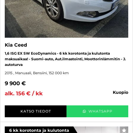
Kia Ceed
1,6 ISG EX SW EcoDynamics - 6 kk korotonta ja kulutonta
maksuaikaa! - Suomi-auto, Aut.ilmastointi, Moottorinlämmitin - J.
autoturva
2015
, Manuaali, Bensiini, 152 000 km
9 900 €
kuopio
alk. 156 € / kk
KATSO TIEDOT
WHATSAPP
6 kk korotonta ja kulutonta
SUO