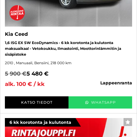
Kia Ceed
1,6 ISG EX SW EcoDynamics - 6 kk korotonta ja kulutonta
maksuaikaa! - Vetokoukku, Ilmastointi, Moottorinlämmitin ja
sisäpistoke
2010
, Manuaali, Bensiini, 218 000 km
5 900 €
5 480 €
lappeenranta
alk. 100 € / kk
KATSO TIEDOT
WHATSAPP
6 kk korotonta ja kulutonta
SUO