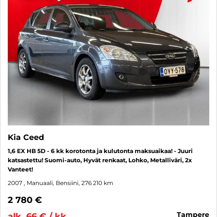
Kia Ceed
1,6 EX HB 5D - 6 kk korotonta ja kulutonta maksuaikaa! - Juuri
katsastettu! Suomi-auto, Hyvät renkaat, Lohko, Metalliväri, 2x
Vanteet!
2007
, Manuaali, Bensiini, 276 210 km
2 780 €
tampere
alk. 66 € / kk