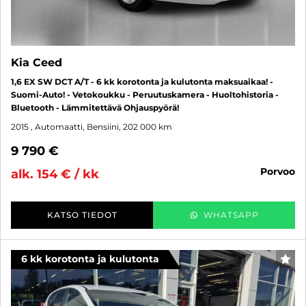
Kia Ceed
1,6 EX SW DCT A/T - 6 kk korotonta ja kulutonta maksuaikaa! -
Suomi-Auto! - Vetokoukku - Peruutuskamera - Huoltohistoria -
Bluetooth - Lämmitettävä Ohjauspyörä!
2015
, Automaatti, Bensiini, 202 000 km
9 790 €
porvoo
alk. 154 € / kk
KATSO TIEDOT
WHATSAPP
6 kk korotonta ja kulutonta
SUO