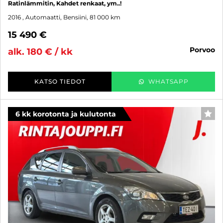
Ratinlämmitin, Kahdet renkaat, ym..!
2016
, Automaatti, Bensiini, 81 000 km
15 490 €
porvoo
alk. 180 € / kk
KATSO TIEDOT
WHATSAPP
6 kk korotonta ja kulutonta
SUO