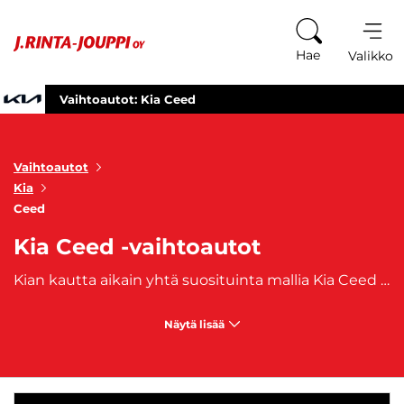
Siirry sisältöön
Hae
Valikko
Vaihtoautot: Kia Ceed
Vaihtoautot
Kia
Ceed
Kia Ceed -vaihtoautot
Kian kautta aikain yhtä suosituinta mallia Kia Ceed on valmistettu vuodesta 2006 ja omaa saman alustan
Näytä lisää