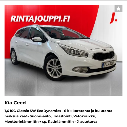
SUO
Kia Ceed
1,6 ISG Classic SW EcoDynamics - 6 kk korotonta ja kulutonta
maksuaikaa! - Suomi-auto, Ilmastointi, Vetokoukku,
Moottorinlämmitin + sp, Ratinlämmitin - J. autoturva