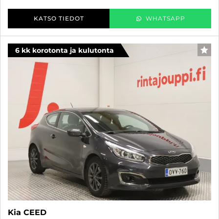
KATSO TIEDOT
WHATSAPP
6 kk korotonta ja kulutonta
SUO
Kia CEED