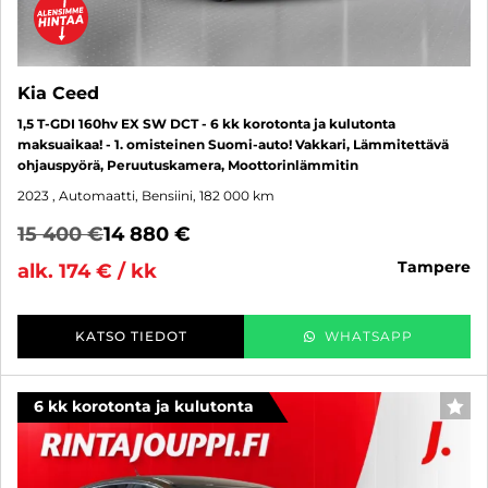
Kia Ceed
1,5 T-GDI 160hv EX SW DCT - 6 kk korotonta ja kulutonta
maksuaikaa! - 1. omisteinen Suomi-auto! Vakkari, Lämmitettävä
ohjauspyörä, Peruutuskamera, Moottorinlämmitin
2023
, Automaatti, Bensiini, 182 000 km
15 400 €
14 880 €
tampere
alk. 174 € / kk
KATSO TIEDOT
WHATSAPP
6 kk korotonta ja kulutonta
SUO