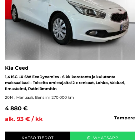
Kia Ceed
1,4 ISG LX SW EcoDynamics - 6 kk korotonta ja kulutonta
maksuaikaa! - Toiselta omistajalta! 2 x renkaat, Lohko, Vakkari,
Ilmastointi, Ratinlämmitin
2014
, Manuaali, Bensiini, 270 000 km
4 880 €
tampere
alk. 93 € / kk
KATSO TIEDOT
WHATSAPP