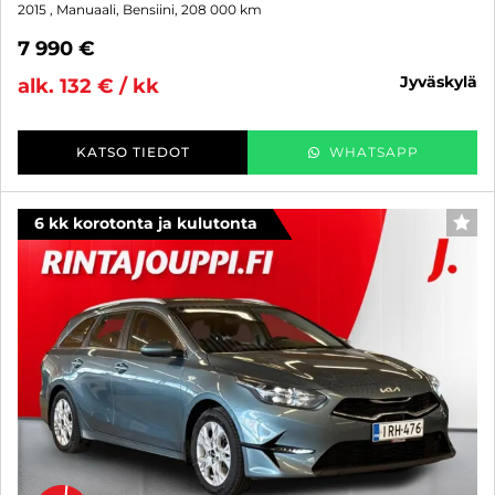
2015
, Manuaali, Bensiini, 208 000 km
7 990 €
jyväskylä
alk. 132 € / kk
KATSO TIEDOT
WHATSAPP
6 kk korotonta ja kulutonta
SUO