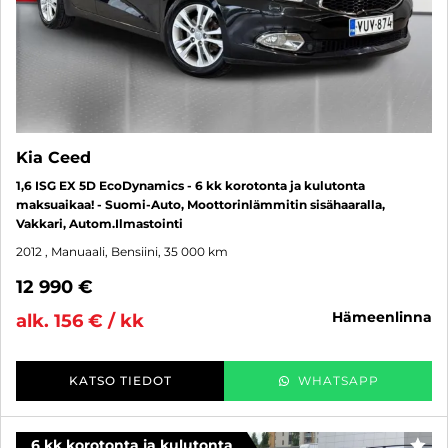
Kia Ceed
1,6 ISG EX 5D EcoDynamics - 6 kk korotonta ja kulutonta
maksuaikaa! - Suomi-Auto, Moottorinlämmitin sisähaaralla,
Vakkari, Autom.Ilmastointi
2012
, Manuaali, Bensiini, 35 000 km
12 990 €
hämeenlinna
alk. 156 € / kk
KATSO TIEDOT
WHATSAPP
6 kk korotonta ja kulutonta