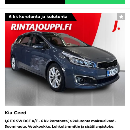
6 kk korotonta ja kulutonta
SUO
Kia Ceed
1,6 EX SW DCT A/T - 6 kk korotonta ja kulutonta maksuaikaa! -
Suomi-auto, Vetokoukku, Lohkolämmitin ja sisätilanpistoke,