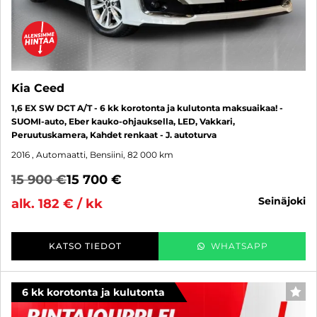
Kia Ceed
1,6 EX SW DCT A/T - 6 kk korotonta ja kulutonta maksuaikaa! -
SUOMI-auto, Eber kauko-ohjauksella, LED, Vakkari,
Peruutuskamera, Kahdet renkaat - J. autoturva
2016
, Automaatti, Bensiini, 82 000 km
15 900 €
15 700 €
seinäjoki
alk. 182 € / kk
KATSO TIEDOT
WHATSAPP
6 kk korotonta ja kulutonta
SUO