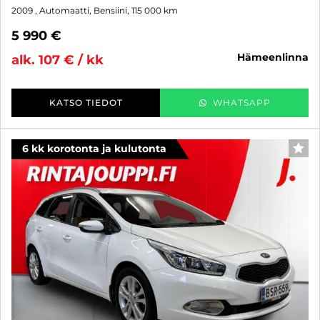
2009
, Automaatti, Bensiini, 115 000 km
5 990 €
hämeenlinna
alk. 107 € / kk
KATSO TIEDOT
WHATSAPP
6 kk korotonta ja kulutonta
SUO