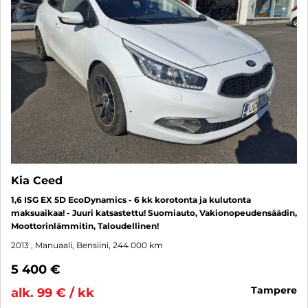
Kia Ceed
1,6 ISG EX 5D EcoDynamics - 6 kk korotonta ja kulutonta
maksuaikaa! - Juuri katsastettu! Suomiauto, Vakionopeudensäädin,
Moottorinlämmitin, Taloudellinen!
2013
, Manuaali, Bensiini, 244 000 km
5 400 €
tampere
alk. 99 € / kk