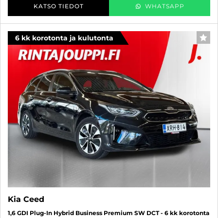
KATSO TIEDOT
WHATSAPP
6 kk korotonta ja kulutonta
SUO
Kia Ceed
1,6 GDI Plug-In Hybrid Business Premium SW DCT - 6 kk korotonta