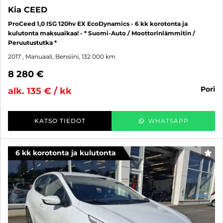
Kia CEED
ProCeed 1,0 ISG 120hv EX EcoDynamics - 6 kk korotonta ja
kulutonta maksuaikaa! - * Suomi-Auto / Moottorinlämmitin /
Peruutustutka *
2017
, Manuaali, Bensiini, 132 000 km
8 280 €
pori
alk. 135 € / kk
KATSO TIEDOT
WHATSAPP
6 kk korotonta ja kulutonta
SUO