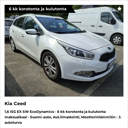
6 kk korotonta ja kulutonta
SUO
Kia Ceed
1,6 ISG EX SW EcoDynamics - 6 kk korotonta ja kulutonta
maksuaikaa! - Suomi-auto, Aut.ilmastointi, Moottorinlämmitin - J.
autoturva