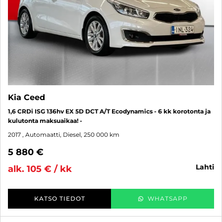
Kia Ceed
1,6 CRDi ISG 136hv EX 5D DCT A/T Ecodynamics - 6 kk korotonta ja
kulutonta maksuaikaa! -
2017
, Automaatti, Diesel, 250 000 km
5 880 €
lahti
alk. 105 € / kk
KATSO TIEDOT
WHATSAPP