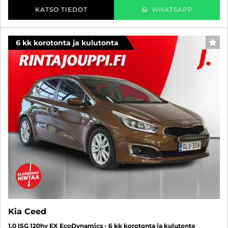
KATSO TIEDOT
WHATSAPP
6 kk korotonta ja kulutonta
SUO
Kia Ceed
1,0 ISG 120hv EX EcoDynamics - 6 kk korotonta ja kulutonta