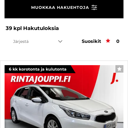
MUOKKAA HAKUEHTOJA
39
kpl
Hakutuloksia
Suosikit
Suos
0
Järjestä
6 kk korotonta ja kulutonta
SUO