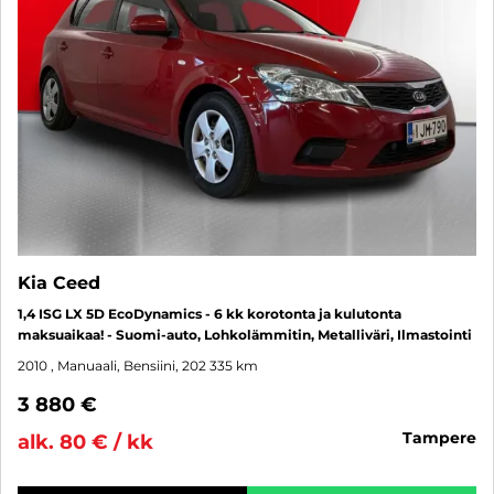
Kia Ceed
1,4 ISG LX 5D EcoDynamics - 6 kk korotonta ja kulutonta
maksuaikaa! - Suomi-auto, Lohkolämmitin, Metalliväri, Ilmastointi
2010
, Manuaali, Bensiini, 202 335 km
3 880 €
tampere
alk. 80 € / kk