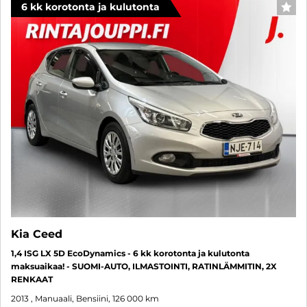
6 kk korotonta ja kulutonta
SUO
Kia Ceed
1,4 ISG LX 5D EcoDynamics - 6 kk korotonta ja kulutonta
maksuaikaa! - SUOMI-AUTO, ILMASTOINTI, RATINLÄMMITIN, 2X
RENKAAT
2013
, Manuaali, Bensiini, 126 000 km