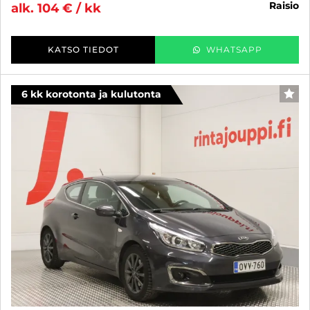
raisio
alk. 104 € / kk
KATSO TIEDOT
WHATSAPP
6 kk korotonta ja kulutonta
SUO