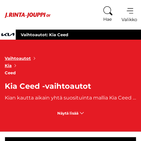
Siirry sisältöön
Hae
Valikko
Vaihtoautot: Kia Ceed
Vaihtoautot
Kia
Ceed
Kia Ceed -vaihtoautot
Kian kautta aikain yhtä suosituinta mallia Kia Ceed on valmistettu vuodesta 2006 ja omaa saman alustan
Näytä lisää