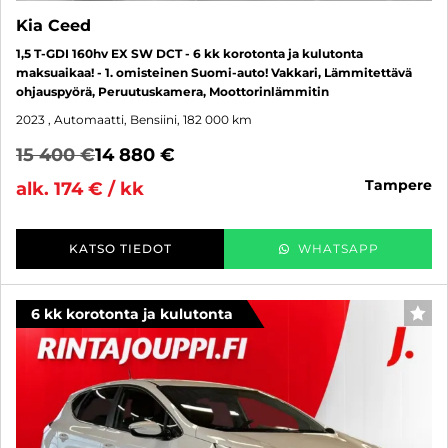
Kia Ceed
1,5 T-GDI 160hv EX SW DCT - 6 kk korotonta ja kulutonta
maksuaikaa! - 1. omisteinen Suomi-auto! Vakkari, Lämmitettävä
ohjauspyörä, Peruutuskamera, Moottorinlämmitin
2023
, Automaatti, Bensiini, 182 000 km
15 400 €
14 880 €
tampere
alk. 174 € / kk
KATSO TIEDOT
WHATSAPP
6 kk korotonta ja kulutonta
SUO