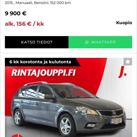
2015
, Manuaali, Bensiini, 152 000 km
9 900 €
kuopio
alk. 156 € / kk
KATSO TIEDOT
WHATSAPP
6 kk korotonta ja kulutonta
SUO