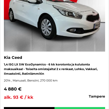
Kia Ceed
1,4 ISG LX SW EcoDynamics - 6 kk korotonta ja kulutonta
maksuaikaa! - Toiselta omistajalta! 2 x renkaat, Lohko, Vakkari,
Ilmastointi, Ratinlämmitin
2014
, Manuaali, Bensiini, 270 000 km
4 880 €
tampere
alk. 93 € / kk