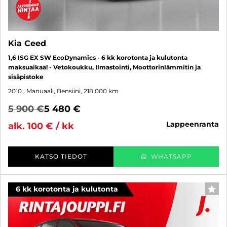
Kia Ceed
1,6 ISG EX SW EcoDynamics - 6 kk korotonta ja kulutonta
maksuaikaa! - Vetokoukku, Ilmastointi, Moottorinlämmitin ja
sisäpistoke
2010
, Manuaali, Bensiini, 218 000 km
5 900 €
5 480 €
lappeenranta
alk. 100 € / kk
KATSO TIEDOT
WHATSAPP
6 kk korotonta ja kulutonta
SUO