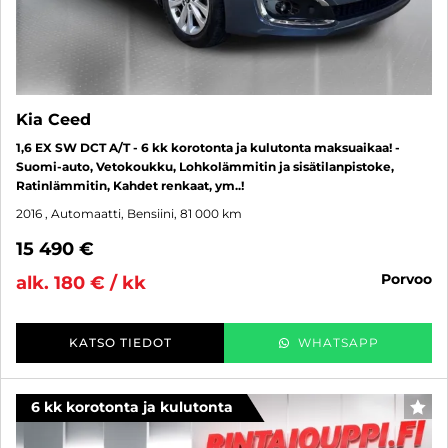
Kia Ceed
1,6 EX SW DCT A/T - 6 kk korotonta ja kulutonta maksuaikaa! -
Suomi-auto, Vetokoukku, Lohkolämmitin ja sisätilanpistoke,
Ratinlämmitin, Kahdet renkaat, ym..!
2016
, Automaatti, Bensiini, 81 000 km
15 490 €
porvoo
alk. 180 € / kk
KATSO TIEDOT
WHATSAPP
6 kk korotonta ja kulutonta
SUO