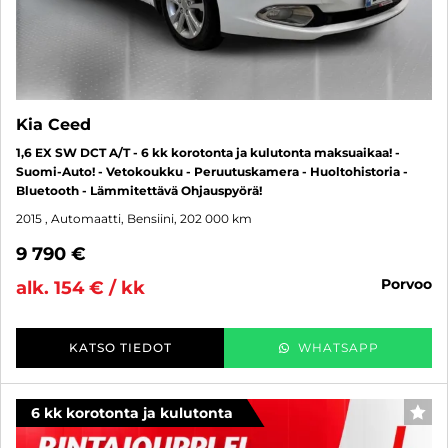
Kia Ceed
1,6 EX SW DCT A/T - 6 kk korotonta ja kulutonta maksuaikaa! -
Suomi-Auto! - Vetokoukku - Peruutuskamera - Huoltohistoria -
Bluetooth - Lämmitettävä Ohjauspyörä!
2015
, Automaatti, Bensiini, 202 000 km
9 790 €
porvoo
alk. 154 € / kk
KATSO TIEDOT
WHATSAPP
6 kk korotonta ja kulutonta
SUO