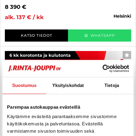
8 390 €
helsinki
alk. 137 € / kk
KATSO TIEDOT
WHATSAPP
6 kk korotonta ja kulutonta
SUO
Suostumus
Yksityiskohdat
Tietoja
Parempaa autokauppaa evästeillä
Käytämme evästeitä parantaaksemme sivustomme
käyttökokemusta ja palveluntasoa. Evästeillä
varmistamme sivuston toimivuuden sekä