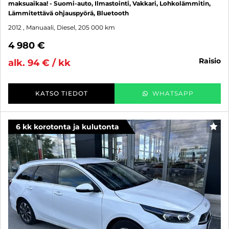
maksuaikaa! - Suomi-auto, Ilmastointi, Vakkari, Lohkolämmitin,
Lämmitettävä ohjauspyörä, Bluetooth
2012
, Manuaali, Diesel, 205 000 km
4 980 €
raisio
alk. 94 € / kk
KATSO TIEDOT
WHATSAPP
6 kk korotonta ja kulutonta
SUO