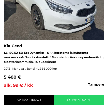
Kia Ceed
1,6 ISG EX 5D EcoDynamics - 6 kk korotonta ja kulutonta
maksuaikaa! - Juuri katsastettu! Suomiauto, Vakionopeudensäädin,
Moottorinlämmitin, Taloudellinen!
2013
, Manuaali, Bensiini, 244 000 km
5 400 €
tampere
alk. 99 € / kk
KATSO TIEDOT
WHATSAPP