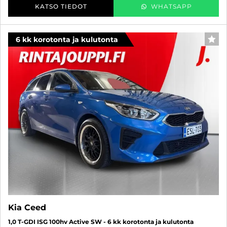
KATSO TIEDOT
WHATSAPP
6 kk korotonta ja kulutonta
SUO
Kia Ceed
1,0 T-GDI ISG 100hv Active SW - 6 kk korotonta ja kulutonta