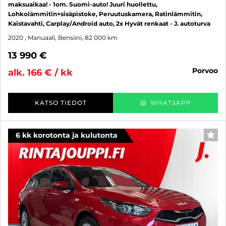
maksuaikaa! - 1om. Suomi-auto! Juuri huollettu,
Lohkolämmitin+sisäpistoke, Peruutuskamera, Ratinlämmitin,
Kaistavahti, Carplay/Android auto, 2x Hyvät renkaat - J. autoturva
2020
, Manuaali, Bensiini, 82 000 km
13 990 €
porvoo
alk. 166 € / kk
KATSO TIEDOT
WHATSAPP
6 kk korotonta ja kulutonta
SUO