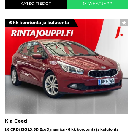
KATSO TIEDOT
WHATSAPP
6 kk korotonta ja kulutonta
SUO
Kia Ceed
1,6 CRDi ISG LX 5D EcoDynamics - 6 kk korotonta ja kulutonta