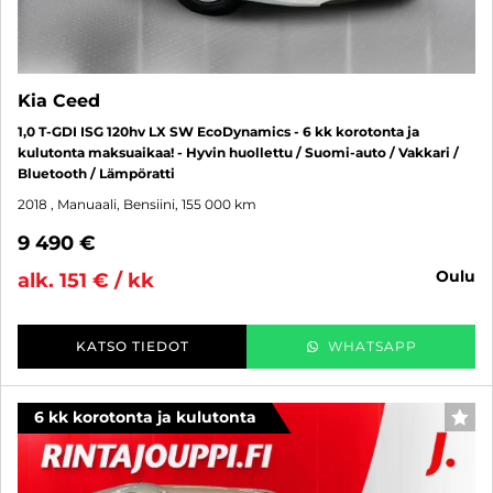
Kia Ceed
1,0 T-GDI ISG 120hv LX SW EcoDynamics - 6 kk korotonta ja
kulutonta maksuaikaa! - Hyvin huollettu / Suomi-auto / Vakkari /
Bluetooth / Lämpöratti
2018
, Manuaali, Bensiini, 155 000 km
9 490 €
oulu
alk. 151 € / kk
KATSO TIEDOT
WHATSAPP
6 kk korotonta ja kulutonta
SUO