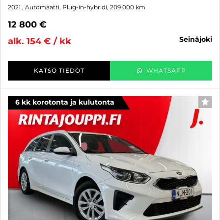
2021
, Automaatti, Plug-in-hybridi, 209 000 km
12 800 €
seinäjoki
alk. 154 € / kk
KATSO TIEDOT
WHATSAPP
6 kk korotonta ja kulutonta
SUO