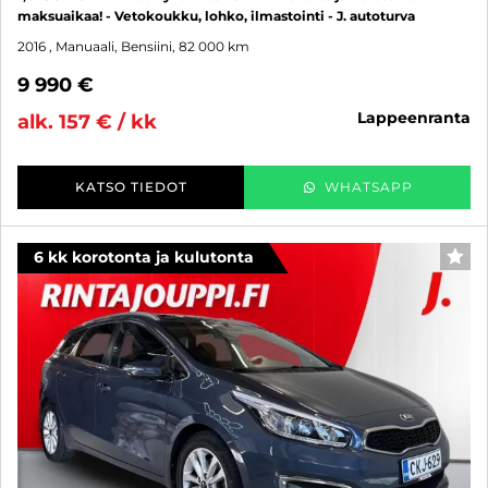
maksuaikaa! - Vetokoukku, lohko, ilmastointi - J. autoturva
2016
, Manuaali, Bensiini, 82 000 km
9 990 €
lappeenranta
alk. 157 € / kk
KATSO TIEDOT
WHATSAPP
6 kk korotonta ja kulutonta
SUO