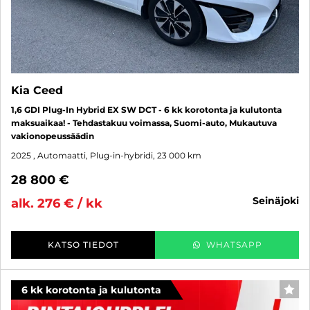
Kia Ceed
1,6 GDI Plug-In Hybrid EX SW DCT - 6 kk korotonta ja kulutonta
maksuaikaa! - Tehdastakuu voimassa, Suomi-auto, Mukautuva
vakionopeussäädin
2025
, Automaatti, Plug-in-hybridi, 23 000 km
28 800 €
seinäjoki
alk. 276 € / kk
KATSO TIEDOT
WHATSAPP
6 kk korotonta ja kulutonta
SUO