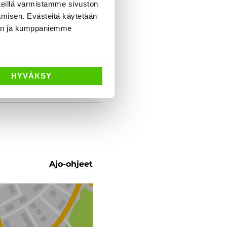
eillä varmistamme sivuston
amisen. Evästeitä käytetään
dän ja kumppaniemme
HYVÄKSY
Ajo-ohjeet