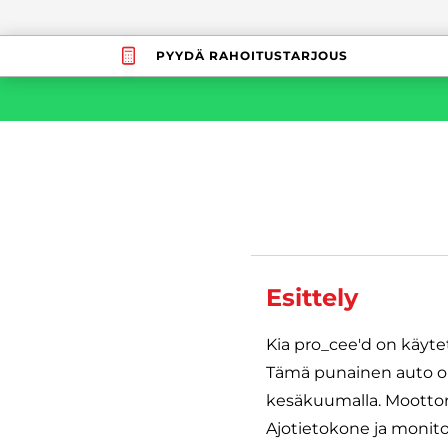
PYYDÄ RAHOITUSTARJOUS
Esittely
Kia pro_cee'd on käytet
Tämä punainen auto on 
kesäkuumalla. Moottor
Ajotietokone ja monito