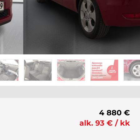
4 880 €
alk. 93 € / kk