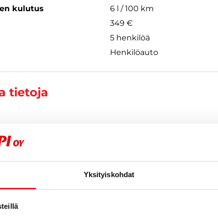
een kulutus
6 l / 100 km
349 €
5 henkilöä
Henkilöauto
 tietoja
ikainen
| EN
962
Yksityiskohdat
eillä