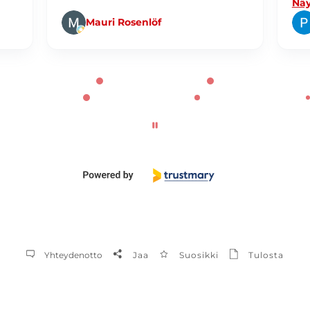
Näy
Mauri Rosenlöf
Yhteydenotto
Jaa
Suosikki
Tulosta