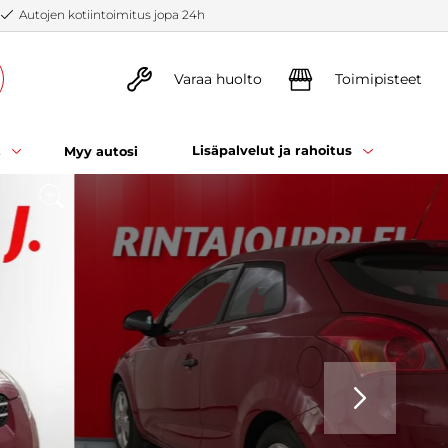
Autojen kotiintoimitus jopa 24h
Varaa huolto
Toimipisteet
t
Lisäpalvelut ja rahoitus
Myy autosi
SEURAAVA