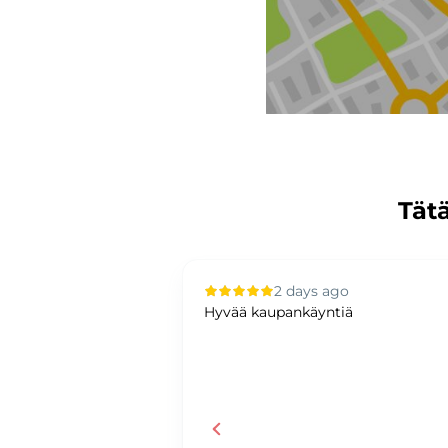
Tätä
 ago
2 days ago
ä, nopeaa ja
Hyvää kaupankäyntiä
palvelua!