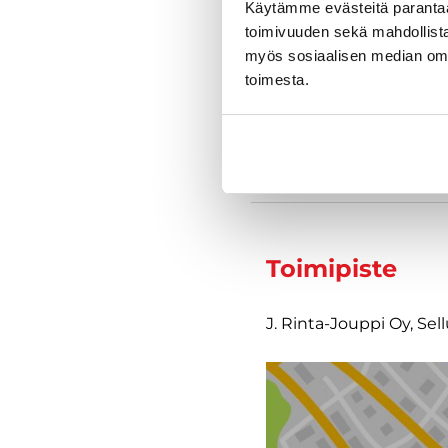
Käytämme evästeitä paranta
toimivuuden sekä mahdollista
myös sosiaalisen median om
Varustelu
toimesta.
Tekniset tiedo
Toimipiste
J. Rinta-Jouppi Oy, Se