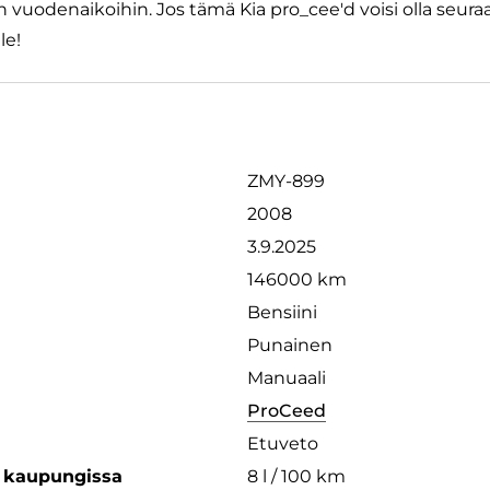
in vuodenaikoihin. Jos tämä Kia pro_cee'd voisi olla seura
le!
ZMY-899
2008
3.9.2025
146000 km
Bensiini
Punainen
Manuaali
ProCeed
Etuveto
s kaupungissa
8 l / 100 km