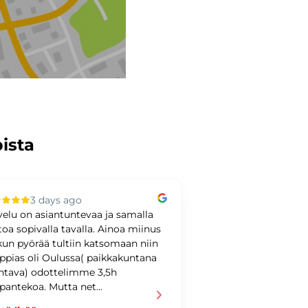
pista
3 days ago
3 days ag
velu on asiantuntevaa ja samalla
Loistavaa palvelua
toa sopivalla tavalla. Ainoa miinus
 kun pyörää tultiin katsomaan niin
ppias oli Oulussa( paikkakuntana
tava) odottelimme 3,5h
pantekoa. Mutta net...