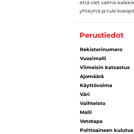
että olet valmis kaikki
yhteyttä ja tule koeajol
Perustiedot
Rekisterinumero
Vuosimalli
Viimeisin katsastus
Ajomäärä
Käyttövoima
Väri
Vaihteisto
Malli
Vetotapa
Polttoaineen kulutu