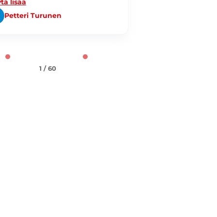
tä lisää
Petteri Turunen
Patrik Wecks
1 / 60