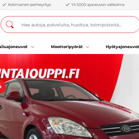
Kotimainen perheyritys
Yli 5000 ajoneuvon valikoima
iluajoneuvot
Moottoripyörät
Hyötyajoneuvo
ä