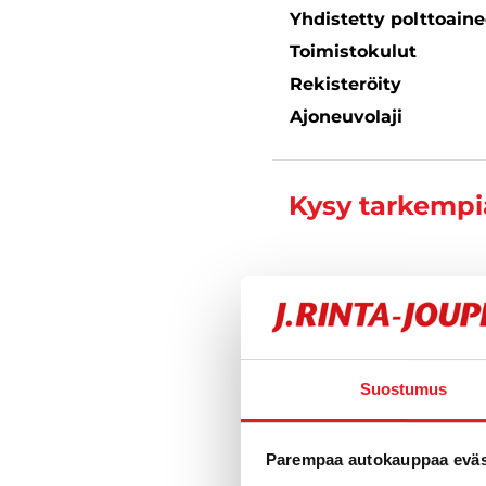
Yhdistetty polttoain
Toimistokulut
Rekisteröity
Ajoneuvolaji
Kysy tarkempia
Veeti Hart
Automyyjä FI 
040 711 3
Suostumus
Parempaa autokauppaa eväst