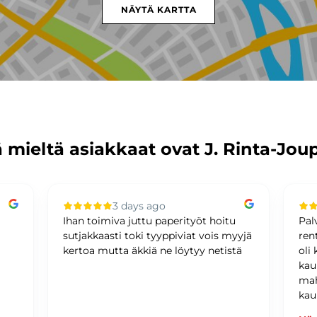
NÄYTÄ KARTTA
 mieltä asiakkaat ovat J. Rinta-Jou
3 days ago
Ihan toimiva juttu paperityöt hoitu
Pal
sutjakkaasti toki tyyppiviat vois myyjä
ren
kertoa mutta äkkiä ne löytyy netistä
oli
kau
mah
kau