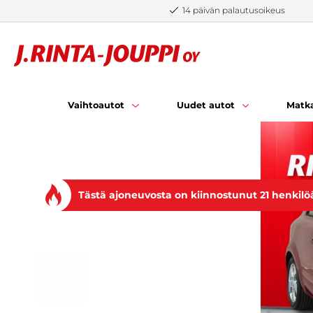
Siirry sisältöön
14 päivän palautusoikeus
Vaihtoautot
Uudet autot
Matka
Tästä ajoneuvosta on kiinnostunut 21 henkilö
EDELLINEN