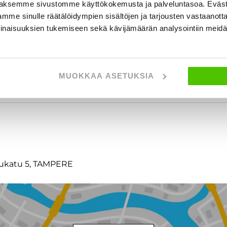
aksemme sivustomme käyttökokemusta ja palveluntasoa. Eväst
mme sinulle räätälöidympien sisältöjen ja tarjousten vastaanott
inaisuuksien tukemiseen sekä kävijämäärän analysointiin mei
MUOKKAA ASETUKSIA
t
llukatu 5, TAMPERE