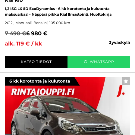
Kia Rio
1,2 ISG LX 5D EcoDynamics - 6 kk korotonta ja kulutonta
maksuaikaa! - Näppärä pikku Kia! Ilmastointi, Huoltokirja
2012
, Manuaali, Bensiini, 105 000 km
7 490 €
6 980 €
jyväskylä
alk. 119 € / kk
KATSO TIEDOT
WHATSAPP
6 kk korotonta ja kulutonta
SUO