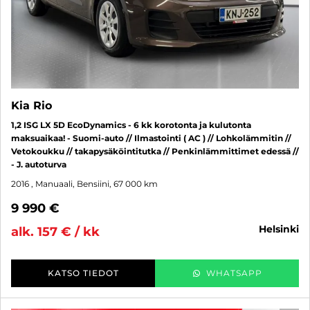
Kia Rio
1,2 ISG LX 5D EcoDynamics - 6 kk korotonta ja kulutonta
maksuaikaa! - Suomi-auto // Ilmastointi ( AC ) // Lohkolämmitin //
Vetokoukku // takapysäköintitutka // Penkinlämmittimet edessä //
- J. autoturva
2016
, Manuaali, Bensiini, 67 000 km
9 990 €
helsinki
alk. 157 € / kk
KATSO TIEDOT
WHATSAPP