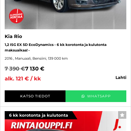
Kia Rio
1,2 ISG EX 5D EcoDynamics - 6 kk korotonta ja kulutonta
maksuaikaa! -
2016
, Manuaali, Bensiini, 139 000 km
7 390 €
7 130 €
lahti
alk. 121 € / kk
KATSO TIEDOT
WHATSAPP
6 kk korotonta ja kulutonta
SUO