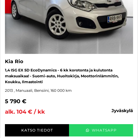
Kia Rio
1,4 ISG EX 5D EcoDynamics - 6 kk korotonta ja kulutonta
maksuaikaa! - Suomi-auto, Huoltokirja, Moottorinlämmitin,
Koukku, Ilmastointi
2013
, Manuaali, Bensiini, 160 000 km
5 790 €
jyväskylä
alk. 104 € / kk
KATSO TIEDOT
WHATSAPP