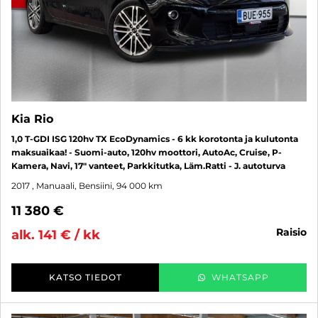
Kia Rio
1,0 T-GDI ISG 120hv TX EcoDynamics - 6 kk korotonta ja kulutonta
maksuaikaa! - Suomi-auto, 120hv moottori, AutoAc, Cruise, P-
Kamera, Navi, 17" vanteet, Parkkitutka, Läm.Ratti - J. autoturva
2017
, Manuaali, Bensiini, 94 000 km
11 380 €
raisio
alk. 141 € / kk
KATSO TIEDOT
WHATSAPP