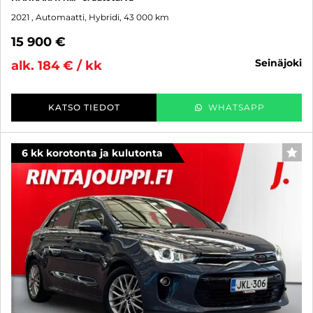
2021
, Automaatti, Hybridi, 43 000 km
15 900 €
seinäjoki
alk. 184 € / kk
KATSO TIEDOT
WHATSAPP
6 kk korotonta ja kulutonta
SUO