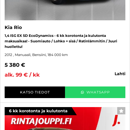
Kia Rio
1,4 ISG EX 5D EcoDynamics - 6 kk korotonta ja kulutonta
maksuaikaa! - Suomiauto / Lohko + sisä / Ratinlämmitin / Juuri
huollettu!
2012
, Manuaali, Bensiini, 184 000 km
5 380 €
lahti
alk. 99 € / kk
KATSO TIEDOT
WHATSAPP
6 kk korotonta ja kulutonta
SUO