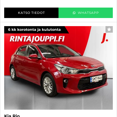
KATSO TIEDOT
WHATSAPP
6 kk korotonta ja kulutonta
SUO
Kia Rio