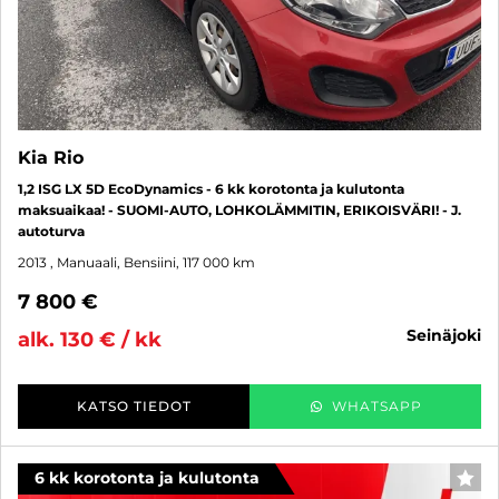
Kia Rio
1,2 ISG LX 5D EcoDynamics - 6 kk korotonta ja kulutonta
maksuaikaa! - SUOMI-AUTO, LOHKOLÄMMITIN, ERIKOISVÄRI! - J.
autoturva
2013
, Manuaali, Bensiini, 117 000 km
7 800 €
seinäjoki
alk. 130 € / kk
KATSO TIEDOT
WHATSAPP
6 kk korotonta ja kulutonta
SUO