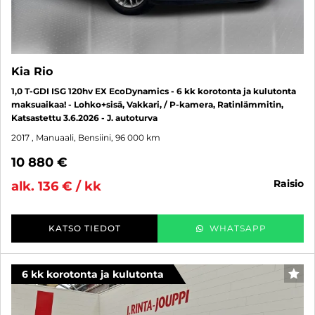
Kia Rio
1,0 T-GDI ISG 120hv EX EcoDynamics - 6 kk korotonta ja kulutonta
maksuaikaa! - Lohko+sisä, Vakkari, / P-kamera, Ratinlämmitin,
Katsastettu 3.6.2026 - J. autoturva
2017
, Manuaali, Bensiini, 96 000 km
10 880 €
raisio
alk. 136 € / kk
KATSO TIEDOT
WHATSAPP
6 kk korotonta ja kulutonta
SUO