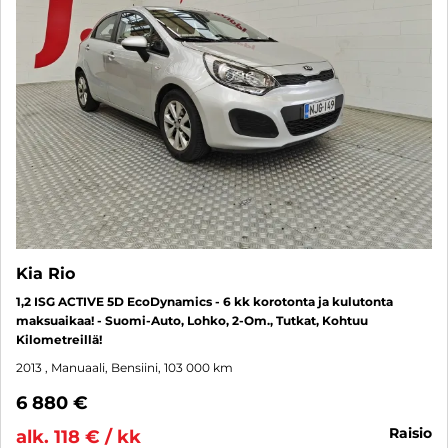
Kia Rio
1,2 ISG ACTIVE 5D EcoDynamics - 6 kk korotonta ja kulutonta
maksuaikaa! - Suomi-Auto, Lohko, 2-Om., Tutkat, Kohtuu
Kilometreillä!
2013
, Manuaali, Bensiini, 103 000 km
6 880 €
raisio
alk. 118 € / kk