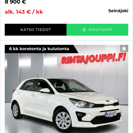
8 900 €
seinäjoki
alk. 143 € / kk
KATSO TIEDOT
WHATSAPP
6 kk korotonta ja kulutonta
SUO