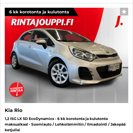
6 kk korotonta ja kulutonta
SUO
Kia Rio
1,2 ISG LX 5D EcoDynamics - 6 kk korotonta ja kulutonta
maksuaikaa! - Suomiauto / Lohkolämmitin / Ilmastointi / Jakopää
ketjulla!