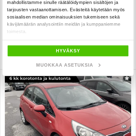
mahdollistamme sinulle räätälöidympien sisältöjen ja
Tehdastakuu voimassa, Vakionopeussäädin, Lämmitettävä
tarjousten vastaanottamisen. Evästeitä käytetään myös
ohjauspyörä
sosiaalisen median ominaisuuksien tukemiseen sekä
2023
, Manuaali, Bensiini, 24 000 km
kävijämäärän analysointiin meidän ja kumppaniemme
15 490 €
toimesta.
seinäjoki
alk. 180 € / kk
HYVÄKSY
KATSO TIEDOT
WHATSAPP
MUOKKAA ASETUKSIA
6 kk korotonta ja kulutonta
SUO