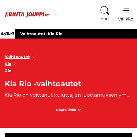
Siirry sisältöön
Hae
Valikko
Vaihtoautot: Kia Rio
Vaihtoautot
Kia
Rio
Kia Rio -vaihtoautot
Kia Rio on voittanut kuluttajien luottamuksen ympäri maailmaa. Sen luotettavuus ja tyylikäs muotoilu ovat tehneet siitä suositun vaihtoauton sekä uusien autojen ostajien keskuudessa. Kia Rio vaihtoautoilla on paljon tarjottavaa niille, jotka arvostavat kompaktin auton etuja ilman suurta kompromissia laadusta.Kia Rio vaihtoautot ovat täydellisiä valintoja niille, jotka etsivät kompaktia kaupunkiautoa, joka on helppo pysäköidä ja ketterä liikenteessä. Kia Rio on myös mainio valinta nuorille kuljettajille ja ensimmäistä autoaan etsiville, sillä sen helppo käsiteltävyys tekee siitä turvallisen vaihtoehdon.
Näytä lisää