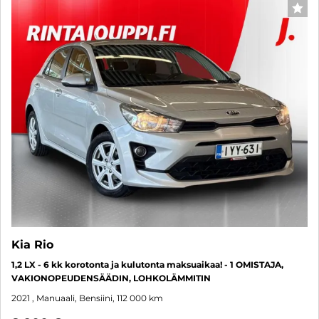
SUO
Kia Rio
1,2 LX - 6 kk korotonta ja kulutonta maksuaikaa! - 1 OMISTAJA,
VAKIONOPEUDENSÄÄDIN, LOHKOLÄMMITIN
2021
, Manuaali, Bensiini, 112 000 km