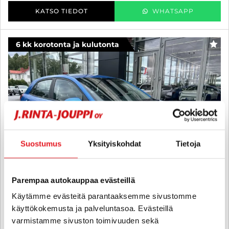
KATSO TIEDOT
WHATSAPP
6 kk korotonta ja kulutonta
SUO
Suostumus
Yksityiskohdat
Tietoja
Parempaa autokauppaa evästeillä
Käytämme evästeitä parantaaksemme sivustomme
käyttökokemusta ja palveluntasoa. Evästeillä
Kia Rio
varmistamme sivuston toimivuuden sekä
1,0 T-GDI 100hv LX - 6 kk korotonta ja kulutonta maksuaikaa! -