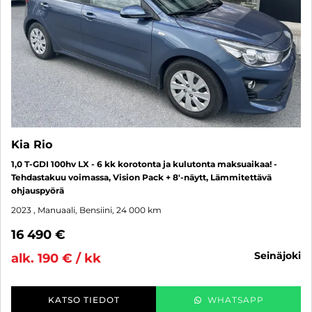
Kia Rio
1,0 T-GDI 100hv LX - 6 kk korotonta ja kulutonta maksuaikaa! -
Tehdastakuu voimassa, Vision Pack + 8'-näytt, Lämmitettävä
ohjauspyörä
2023
, Manuaali, Bensiini, 24 000 km
16 490 €
seinäjoki
alk. 190 € / kk
KATSO TIEDOT
WHATSAPP