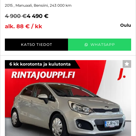
2015
, Manuaali, Bensiini, 243 000 km
4 900 €
4 490 €
oulu
alk. 88 € / kk
KATSO TIEDOT
WHATSAPP
6 kk korotonta ja kulutonta
SUO