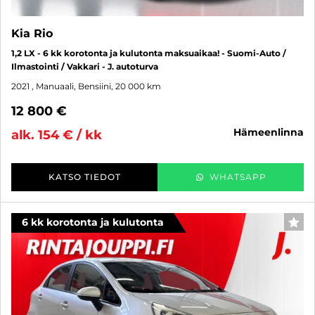
Kia Rio
1,2 LX - 6 kk korotonta ja kulutonta maksuaikaa! - Suomi-Auto /
Ilmastointi / Vakkari - J. autoturva
2021
, Manuaali, Bensiini, 20 000 km
12 800 €
hämeenlinna
alk. 154 € / kk
KATSO TIEDOT
WHATSAPP
6 kk korotonta ja kulutonta
SUO