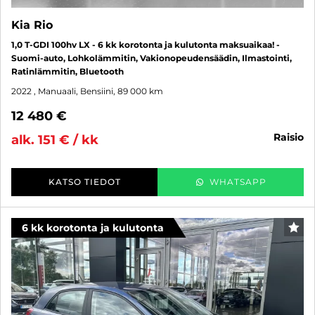
Kia Rio
1,0 T-GDI 100hv LX - 6 kk korotonta ja kulutonta maksuaikaa! -
Suomi-auto, Lohkolämmitin, Vakionopeudensäädin, Ilmastointi,
Ratinlämmitin, Bluetooth
2022
, Manuaali, Bensiini, 89 000 km
12 480 €
raisio
alk. 151 € / kk
KATSO TIEDOT
WHATSAPP
6 kk korotonta ja kulutonta
SUO