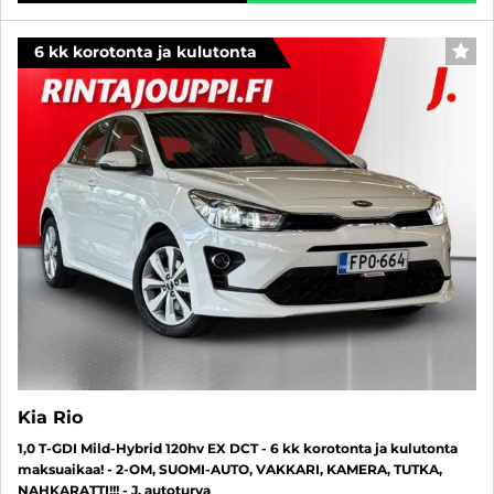
6 kk korotonta ja kulutonta
SUO
Kia Rio
1,0 T-GDI Mild-Hybrid 120hv EX DCT - 6 kk korotonta ja kulutonta
maksuaikaa! - 2-OM, SUOMI-AUTO, VAKKARI, KAMERA, TUTKA,
NAHKARATTI!!! - J. autoturva