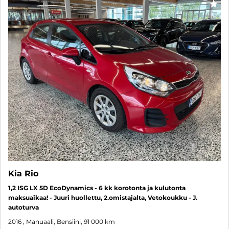
SUO
Kia Rio
1,2 ISG LX 5D EcoDynamics - 6 kk korotonta ja kulutonta
maksuaikaa! - Juuri huollettu, 2.omistajalta, Vetokoukku - J.
autoturva
2016
, Manuaali, Bensiini, 91 000 km