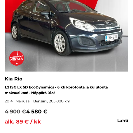
Kia Rio
1,2 ISG LX 5D EcoDynamics - 6 kk korotonta ja kulutonta
maksuaikaa! - Näppärä Rio!
2014
, Manuaali, Bensiini, 205 000 km
4 900 €
4 580 €
lahti
alk. 89 € / kk