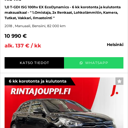
1,0 T-GDI ISG 100hv EX EcoDynamics - 6 kk korotonta ja kulutonta
maksuaikaa! - " 1.Omistaja, 2x Renkaat, Lohkolämmitin, Kamera,
Tutkat, Vakkari, Ilmastointi "
2018
, Manuaali, Bensiini, 82 000 km
10 990 €
helsinki
alk. 137 € / kk
KATSO TIEDOT
WHATSAPP
6 kk korotonta ja kulutonta
SUO