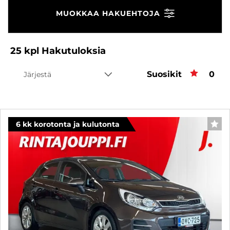
MUOKKAA HAKUEHTOJA
25
kpl
Hakutuloksia
Suosikit
Suos
0
Järjestä
6 kk korotonta ja kulutonta
SUO