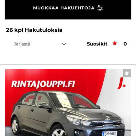
MUOKKAA HAKUEHTOJA
26
kpl
Hakutuloksia
Suosikit
Suos
0
Järjestä
SUO