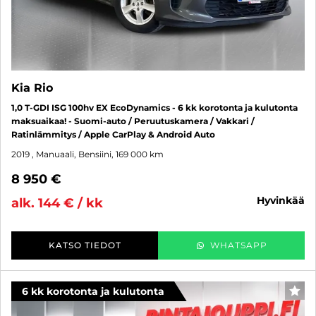
Kia Rio
1,0 T-GDI ISG 100hv EX EcoDynamics - 6 kk korotonta ja kulutonta
maksuaikaa! - Suomi-auto / Peruutuskamera / Vakkari /
Ratinlämmitys / Apple CarPlay & Android Auto
2019
, Manuaali, Bensiini, 169 000 km
8 950 €
hyvinkää
alk. 144 € / kk
KATSO TIEDOT
WHATSAPP
6 kk korotonta ja kulutonta
SUO