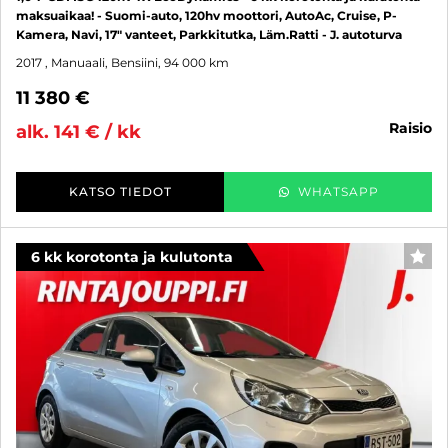
maksuaikaa! - Suomi-auto, 120hv moottori, AutoAc, Cruise, P-
Kamera, Navi, 17" vanteet, Parkkitutka, Läm.Ratti - J. autoturva
2017
, Manuaali, Bensiini, 94 000 km
11 380 €
raisio
alk. 141 € / kk
KATSO TIEDOT
WHATSAPP
6 kk korotonta ja kulutonta
SUO