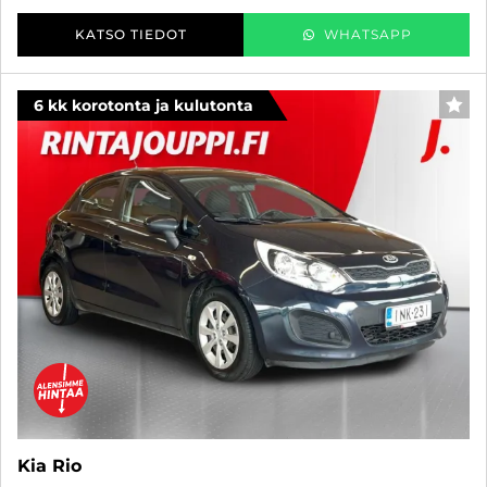
KATSO TIEDOT
WHATSAPP
6 kk korotonta ja kulutonta
SUO
Kia Rio