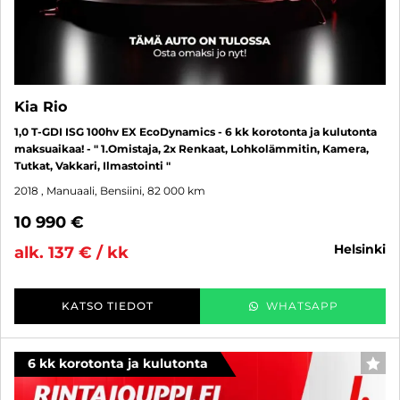
Kia Rio
1,0 T-GDI ISG 100hv EX EcoDynamics - 6 kk korotonta ja kulutonta
maksuaikaa! - " 1.Omistaja, 2x Renkaat, Lohkolämmitin, Kamera,
Tutkat, Vakkari, Ilmastointi "
2018
, Manuaali, Bensiini, 82 000 km
10 990 €
helsinki
alk. 137 € / kk
KATSO TIEDOT
WHATSAPP
6 kk korotonta ja kulutonta
SUO