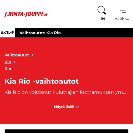
Siirry sisältöön
Hae
Valikko
Vaihtoautot: Kia Rio
Vaihtoautot
Kia
Rio
Kia Rio -vaihtoautot
Kia Rio on voittanut kuluttajien luottamuksen ympäri maailmaa. Sen luotettavuus ja tyylikäs muotoilu ovat tehneet siitä suositun vaihtoauton sekä uusien autojen ostajien keskuudessa. Kia Rio vaihtoautoilla on paljon tarjottavaa niille, jotka arvostavat kompaktin auton etuja ilman suurta kompromissia laadusta.Kia Rio vaihtoautot ovat täydellisiä valintoja niille, jotka etsivät kompaktia kaupunkiautoa, joka on helppo pysäköidä ja ketterä liikenteessä. Kia Rio on myös mainio valinta nuorille kuljettajille ja ensimmäistä autoaan etsiville, sillä sen helppo käsiteltävyys tekee siitä turvallisen vaihtoehdon.
Näytä lisää