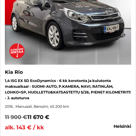
Kia Rio
1,4 ISG EX 5D EcoDynamics - 6 kk korotonta ja kulutonta
maksuaikaa! - SUOMI-AUTO, P.KAMERA, NAVI, RATINLÄM,
LOHKO+SP, HUOLLETTU&KATSASTETTU 5/26, PIENET KILOMETRIT!!
- J. autoturva
2016
, Manuaali, Bensiini, 45 200 km
11 900 €
11 670 €
helsinki
alk. 143 € / kk