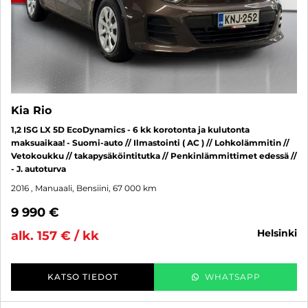
Kia Rio
1,2 ISG LX 5D EcoDynamics - 6 kk korotonta ja kulutonta
maksuaikaa! - Suomi-auto // Ilmastointi ( AC ) // Lohkolämmitin //
Vetokoukku // takapysäköintitutka // Penkinlämmittimet edessä //
- J. autoturva
2016
, Manuaali, Bensiini, 67 000 km
9 990 €
helsinki
alk. 157 € / kk
KATSO TIEDOT
WHATSAPP