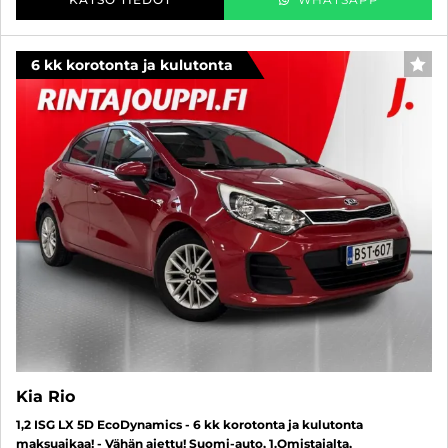
6 kk korotonta ja kulutonta
SUO
Kia Rio
1,2 ISG LX 5D EcoDynamics - 6 kk korotonta ja kulutonta
maksuaikaa! - Vähän ajettu! Suomi-auto, 1.Omistajalta,