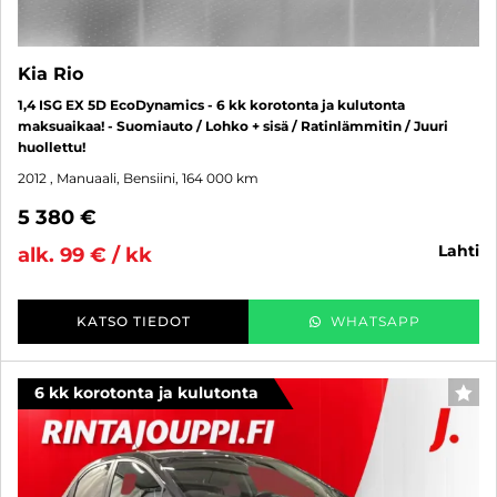
Kia Rio
1,4 ISG EX 5D EcoDynamics - 6 kk korotonta ja kulutonta
maksuaikaa! - Suomiauto / Lohko + sisä / Ratinlämmitin / Juuri
huollettu!
2012
, Manuaali, Bensiini, 164 000 km
5 380 €
lahti
alk. 99 € / kk
KATSO TIEDOT
WHATSAPP
6 kk korotonta ja kulutonta
SUO