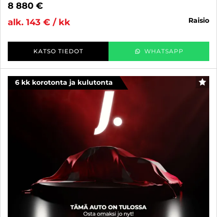
8 880 €
raisio
alk. 143 € / kk
KATSO TIEDOT
WHATSAPP
6 kk korotonta ja kulutonta
SUO