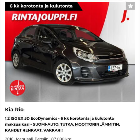
6 kk korotonta ja kulutonta
SUO
Kia Rio
1,2 ISG EX 5D EcoDynamics - 6 kk korotonta ja kulutonta
maksuaikaa! - SUOMI-AUTO, TUTKA, MOOTTORINLÄMMITIN,
KAHDET RENKAAT, VAKKARI!
2016
, Manuaali, Bensiini, 87 000 km