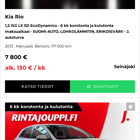
Kia Rio
1,2 ISG LX 5D EcoDynamics - 6 kk korotonta ja kulutonta
maksuaikaa! - SUOMI-AUTO, LOHKOLÄMMITIN, ERIKOISVÄRI! - J.
autoturva
2013
, Manuaali, Bensiini, 117 000 km
7 800 €
seinäjoki
alk. 130 € / kk
KATSO TIEDOT
WHATSAPP
6 kk korotonta ja kulutonta
SUO