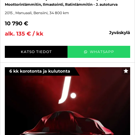
Moottorinlämmitin, Ilmastointi, Ratinlämmitin - J. autoturva
2015
, Manuaali, Bensiini, 34 800 km
10 790 €
jyväskylä
alk. 135 € / kk
KATSO TIEDOT
WHATSAPP
6 kk korotonta ja kulutonta
SUO