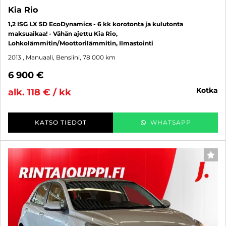
Kia Rio
1,2 ISG LX 5D EcoDynamics - 6 kk korotonta ja kulutonta
maksuaikaa! - Vähän ajettu Kia Rio,
Lohkolämmitin/Moottorilämmitin, Ilmastointi
2013
, Manuaali, Bensiini, 78 000 km
6 900 €
kotka
alk. 118 € / kk
KATSO TIEDOT
WHATSAPP
SUO