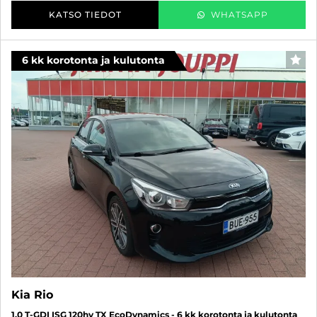
KATSO TIEDOT
WHATSAPP
6 kk korotonta ja kulutonta
SUO
Kia Rio
1,0 T-GDI ISG 120hv TX EcoDynamics - 6 kk korotonta ja kulutonta