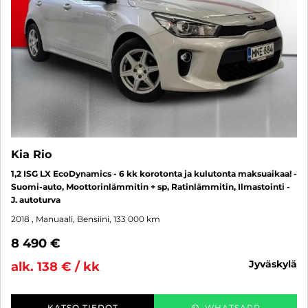
Kia Rio
1,2 ISG LX EcoDynamics - 6 kk korotonta ja kulutonta maksuaikaa! -
Suomi-auto, Moottorinlämmitin + sp, Ratinlämmitin, Ilmastointi -
J. autoturva
2018
, Manuaali, Bensiini, 133 000 km
8 490 €
jyväskylä
alk. 138 € / kk
KATSO TIEDOT
WHATSAPP