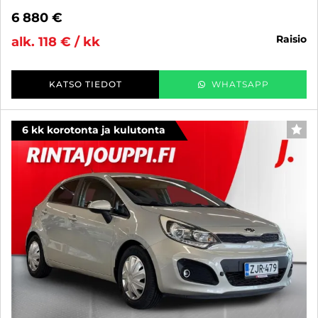
6 880 €
raisio
alk. 118 € / kk
KATSO TIEDOT
WHATSAPP
6 kk korotonta ja kulutonta
SUO