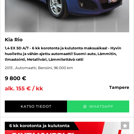
Kia Rio
1,4 EX 5D A/T - 6 kk korotonta ja kulutonta maksuaikaa! - Hyvin
huollettu ja vähän ajettu automaatti! Suomi-auto, Lämmitin,
Ilmastointi, Metalliväri, Lämmitettävä ratti
2013
, Automaatti, Bensiini, 96 000 km
9 800 €
tampere
alk. 155 € / kk
KATSO TIEDOT
WHATSAPP
6 kk korotonta ja kulutonta
SUO