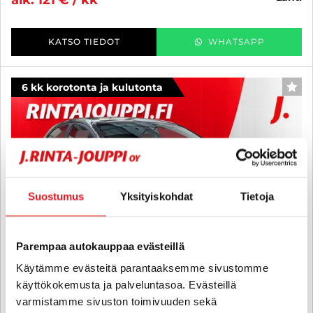
alk. 121 € / kk
KATSO TIEDOT
WHATSAPP
6 kk korotonta ja kulutonta
SUO
Suostumus
Yksityiskohdat
Tietoja
Parempaa autokauppaa evästeillä
Käytämme evästeitä parantaaksemme sivustomme
käyttökokemusta ja palveluntasoa. Evästeillä
varmistamme sivuston toimivuuden sekä