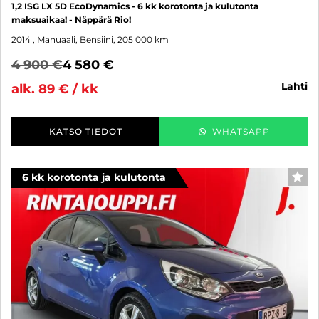
1,2 ISG LX 5D EcoDynamics - 6 kk korotonta ja kulutonta
maksuaikaa! - Näppärä Rio!
2014
, Manuaali, Bensiini, 205 000 km
4 900 €
4 580 €
lahti
alk. 89 € / kk
KATSO TIEDOT
WHATSAPP
6 kk korotonta ja kulutonta
SUO