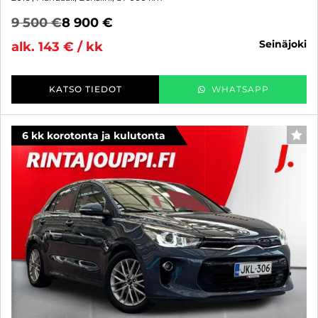
9 500 €
8 900 €
seinäjoki
alk. 143 € / kk
KATSO TIEDOT
WHATSAPP
6 kk korotonta ja kulutonta
SUO