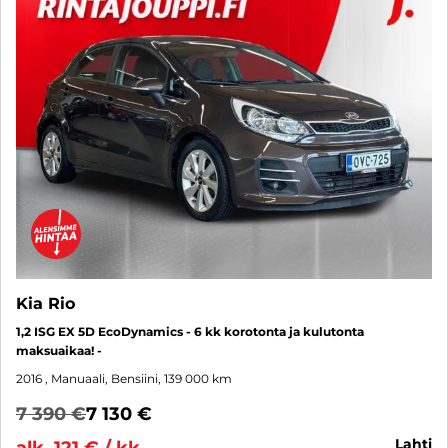
Kia Rio
1,2 ISG EX 5D EcoDynamics - 6 kk korotonta ja kulutonta
maksuaikaa! -
2016
, Manuaali, Bensiini, 139 000 km
7 390 €
7 130 €
lahti