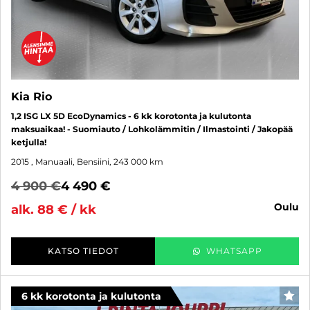
Kia Rio
1,2 ISG LX 5D EcoDynamics - 6 kk korotonta ja kulutonta
maksuaikaa! - Suomiauto / Lohkolämmitin / Ilmastointi / Jakopää
ketjulla!
2015
, Manuaali, Bensiini, 243 000 km
4 900 €
4 490 €
oulu
alk. 88 € / kk
KATSO TIEDOT
WHATSAPP
6 kk korotonta ja kulutonta
SUO