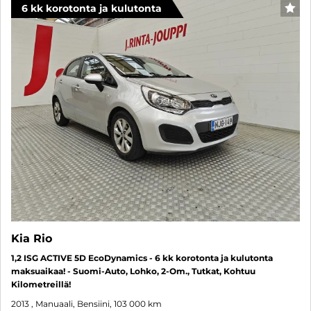
6 kk korotonta ja kulutonta
SUO
Kia Rio
1,2 ISG ACTIVE 5D EcoDynamics - 6 kk korotonta ja kulutonta
maksuaikaa! - Suomi-Auto, Lohko, 2-Om., Tutkat, Kohtuu
Kilometreillä!
2013
, Manuaali, Bensiini, 103 000 km