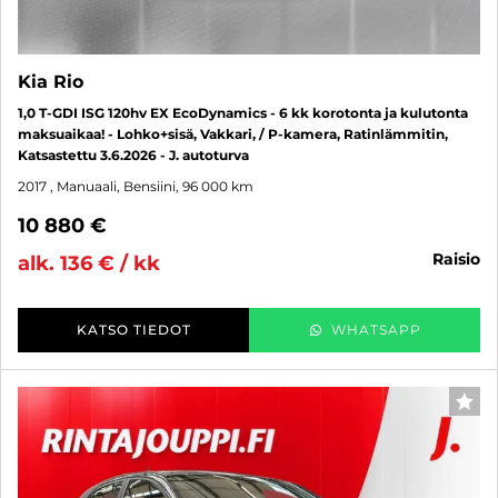
Kia Rio
1,0 T-GDI ISG 120hv EX EcoDynamics - 6 kk korotonta ja kulutonta
maksuaikaa! - Lohko+sisä, Vakkari, / P-kamera, Ratinlämmitin,
Katsastettu 3.6.2026 - J. autoturva
2017
, Manuaali, Bensiini, 96 000 km
10 880 €
raisio
alk. 136 € / kk
KATSO TIEDOT
WHATSAPP
SUO