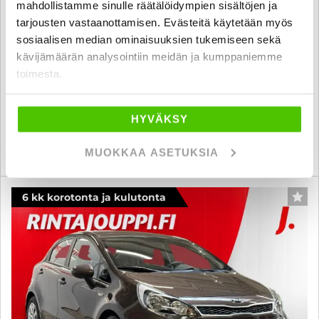
Kia Rio
mahdollistamme sinulle räätälöidympien sisältöjen ja
tarjousten vastaanottamisen. Evästeitä käytetään myös
1,2 ISG LX 5D EcoDynamics - 6 kk korotonta ja kulutonta
sosiaalisen median ominaisuuksien tukemiseen sekä
maksuaikaa! - Näppärä pikku Kia! Ilmastointi, Huoltokirja
kävijämäärän analysointiin meidän ja kumppaniemme
2012
, Manuaali, Bensiini, 105 000 km
toimesta.
7 490 €
6 980 €
jyväskylä
alk. 119 € / kk
HYVÄKSY
KATSO TIEDOT
WHATSAPP
MUOKKAA ASETUKSIA
6 kk korotonta ja kulutonta
SUO