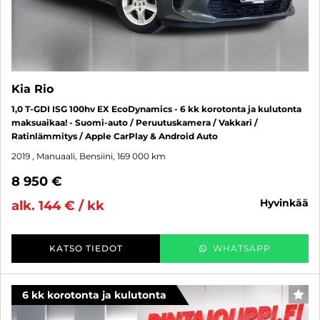
Kia Rio
1,0 T-GDI ISG 100hv EX EcoDynamics - 6 kk korotonta ja kulutonta
maksuaikaa! - Suomi-auto / Peruutuskamera / Vakkari /
Ratinlämmitys / Apple CarPlay & Android Auto
2019
, Manuaali, Bensiini, 169 000 km
8 950 €
hyvinkää
alk. 144 € / kk
KATSO TIEDOT
WHATSAPP
6 kk korotonta ja kulutonta
SUO