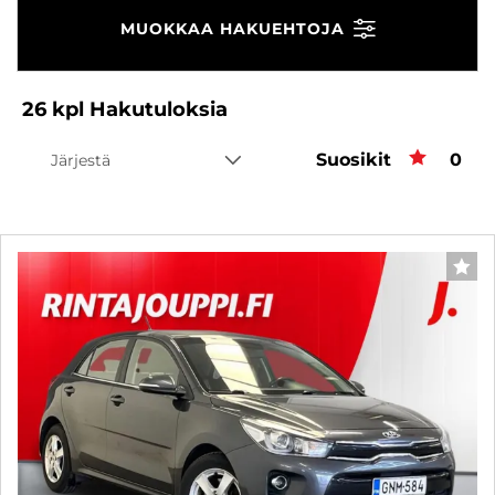
MUOKKAA HAKUEHTOJA
26
kpl
Hakutuloksia
Suosikit
Suos
0
Järjestä
SUO