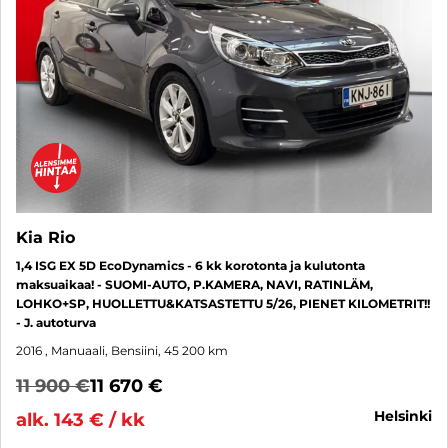
Kia Rio
1,4 ISG EX 5D EcoDynamics - 6 kk korotonta ja kulutonta
maksuaikaa! - SUOMI-AUTO, P.KAMERA, NAVI, RATINLÄM,
LOHKO+SP, HUOLLETTU&KATSASTETTU 5/26, PIENET KILOMETRIT!!
- J. autoturva
2016
, Manuaali, Bensiini, 45 200 km
11 900 €
11 670 €
helsinki
alk. 143 € / kk