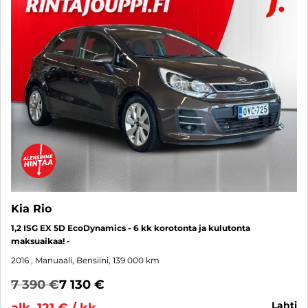
Kia Rio
1,2 ISG EX 5D EcoDynamics - 6 kk korotonta ja kulutonta
maksuaikaa! -
2016
, Manuaali, Bensiini, 139 000 km
7 390 €
7 130 €
lahti