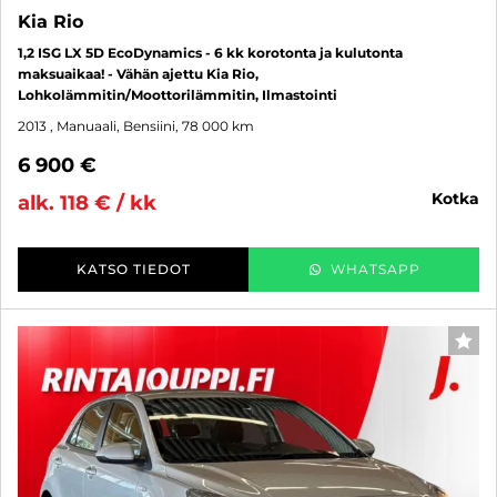
Kia Rio
1,2 ISG LX 5D EcoDynamics - 6 kk korotonta ja kulutonta
maksuaikaa! - Vähän ajettu Kia Rio,
Lohkolämmitin/Moottorilämmitin, Ilmastointi
2013
, Manuaali, Bensiini, 78 000 km
6 900 €
kotka
alk. 118 € / kk
KATSO TIEDOT
WHATSAPP
SUO