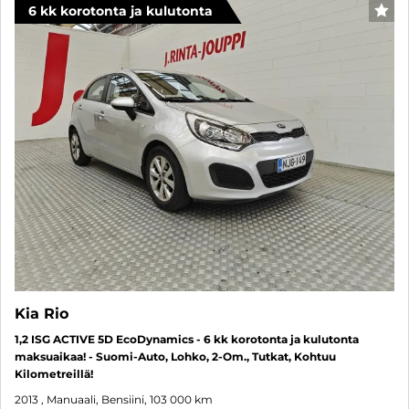
6 kk korotonta ja kulutonta
SUO
Kia Rio
1,2 ISG ACTIVE 5D EcoDynamics - 6 kk korotonta ja kulutonta
maksuaikaa! - Suomi-Auto, Lohko, 2-Om., Tutkat, Kohtuu
Kilometreillä!
2013
, Manuaali, Bensiini, 103 000 km