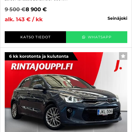
9 500 €
8 900 €
seinäjoki
alk. 143 € / kk
KATSO TIEDOT
WHATSAPP
6 kk korotonta ja kulutonta
SUO