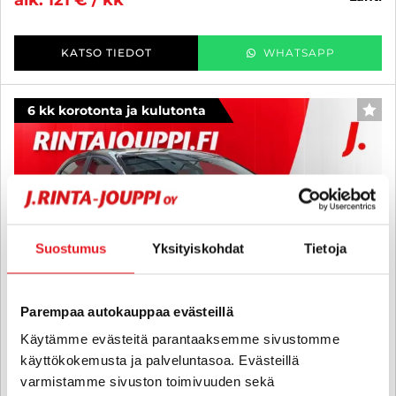
alk. 121 € / kk
KATSO TIEDOT
WHATSAPP
6 kk korotonta ja kulutonta
SUO
Suostumus
Yksityiskohdat
Tietoja
Parempaa autokauppaa evästeillä
Käytämme evästeitä parantaaksemme sivustomme
käyttökokemusta ja palveluntasoa. Evästeillä
varmistamme sivuston toimivuuden sekä