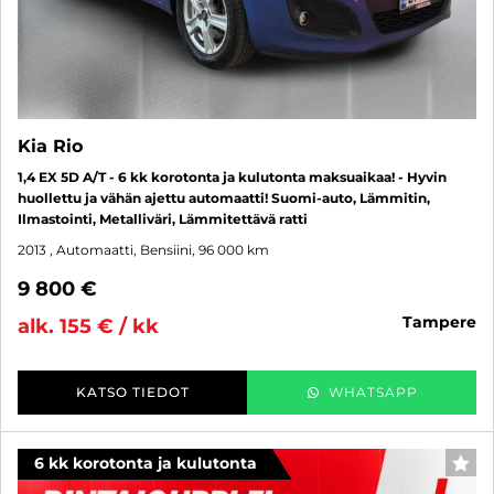
Kia Rio
1,4 EX 5D A/T - 6 kk korotonta ja kulutonta maksuaikaa! - Hyvin
huollettu ja vähän ajettu automaatti! Suomi-auto, Lämmitin,
Ilmastointi, Metalliväri, Lämmitettävä ratti
2013
, Automaatti, Bensiini, 96 000 km
9 800 €
tampere
alk. 155 € / kk
KATSO TIEDOT
WHATSAPP
6 kk korotonta ja kulutonta
SUO