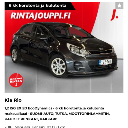
6 kk korotonta ja kulutonta
SUO
Kia Rio
1,2 ISG EX 5D EcoDynamics - 6 kk korotonta ja kulutonta
maksuaikaa! - SUOMI-AUTO, TUTKA, MOOTTORINLÄMMITIN,
KAHDET RENKAAT, VAKKARI!
2016
, Manuaali, Bensiini, 87 000 km