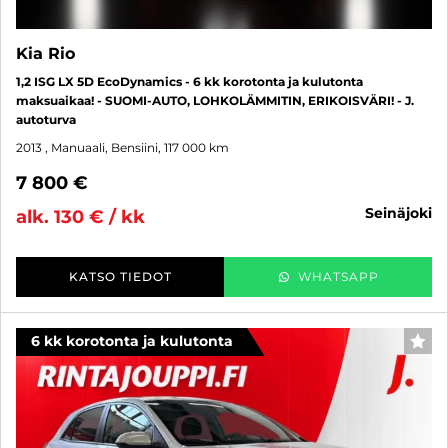
Kia Rio
1,2 ISG LX 5D EcoDynamics - 6 kk korotonta ja kulutonta
maksuaikaa! - SUOMI-AUTO, LOHKOLÄMMITIN, ERIKOISVÄRI! - J.
autoturva
2013
, Manuaali, Bensiini, 117 000 km
7 800 €
seinäjoki
alk. 130 € / kk
KATSO TIEDOT
WHATSAPP
6 kk korotonta ja kulutonta
SUO