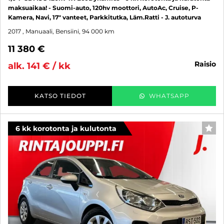
maksuaikaa! - Suomi-auto, 120hv moottori, AutoAc, Cruise, P-
Kamera, Navi, 17" vanteet, Parkkitutka, Läm.Ratti - J. autoturva
2017
, Manuaali, Bensiini, 94 000 km
11 380 €
raisio
alk. 141 € / kk
KATSO TIEDOT
WHATSAPP
6 kk korotonta ja kulutonta
SUO