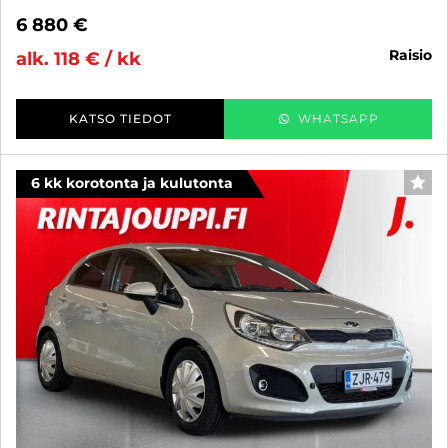
6 880 €
raisio
alk. 118 € / kk
KATSO TIEDOT
WHATSAPP
6 kk korotonta ja kulutonta
SUO