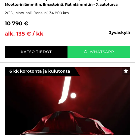
Moottorinlämmitin, Ilmastointi, Ratinlämmitin - J. autoturva
2015
, Manuaali, Bensiini, 34 800 km
10 790 €
jyväskylä
alk. 135 € / kk
KATSO TIEDOT
WHATSAPP
6 kk korotonta ja kulutonta
SUO