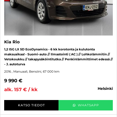
Kia Rio
1,2 ISG LX 5D EcoDynamics - 6 kk korotonta ja kulutonta
maksuaikaa! - Suomi-auto // Ilmastointi ( AC ) // Lohkolämmitin //
Vetokoukku // takapysäköintitutka // Penkinlämmittimet edessä //
- J. autoturva
2016
, Manuaali, Bensiini, 67 000 km
9 990 €
helsinki
alk. 157 € / kk
KATSO TIEDOT
WHATSAPP