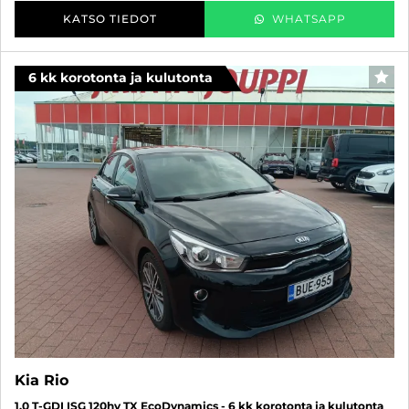
KATSO TIEDOT
WHATSAPP
6 kk korotonta ja kulutonta
SUO
Kia Rio
1,0 T-GDI ISG 120hv TX EcoDynamics - 6 kk korotonta ja kulutonta