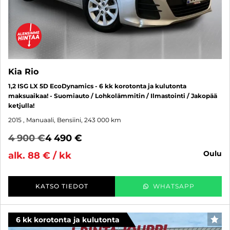
Kia Rio
1,2 ISG LX 5D EcoDynamics - 6 kk korotonta ja kulutonta
maksuaikaa! - Suomiauto / Lohkolämmitin / Ilmastointi / Jakopää
ketjulla!
2015
, Manuaali, Bensiini, 243 000 km
4 900 €
4 490 €
oulu
alk. 88 € / kk
KATSO TIEDOT
WHATSAPP
6 kk korotonta ja kulutonta
SUO