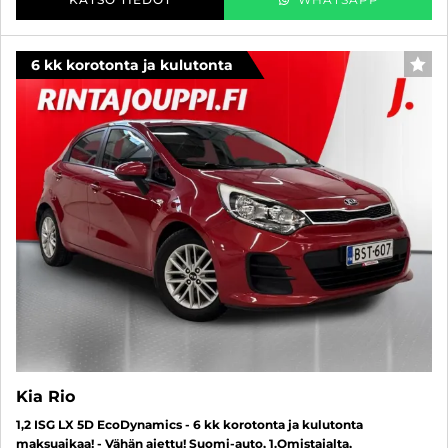
6 kk korotonta ja kulutonta
SUO
Kia Rio
1,2 ISG LX 5D EcoDynamics - 6 kk korotonta ja kulutonta
maksuaikaa! - Vähän ajettu! Suomi-auto, 1.Omistajalta,