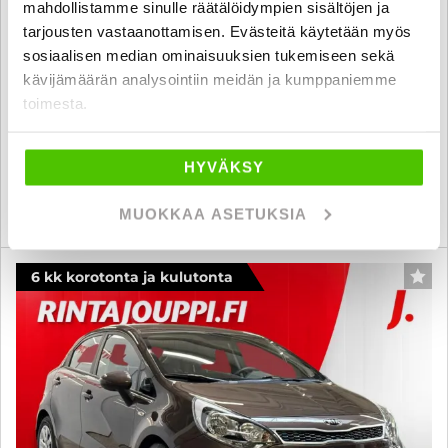
Kia Rio
mahdollistamme sinulle räätälöidympien sisältöjen ja
tarjousten vastaanottamisen. Evästeitä käytetään myös
1,2 ISG LX 5D EcoDynamics - 6 kk korotonta ja kulutonta
sosiaalisen median ominaisuuksien tukemiseen sekä
maksuaikaa! - Näppärä pikku Kia! Ilmastointi, Huoltokirja
kävijämäärän analysointiin meidän ja kumppaniemme
2012
, Manuaali, Bensiini, 105 000 km
toimesta.
7 490 €
6 980 €
jyväskylä
alk. 119 € / kk
HYVÄKSY
KATSO TIEDOT
WHATSAPP
MUOKKAA ASETUKSIA
6 kk korotonta ja kulutonta
SUO