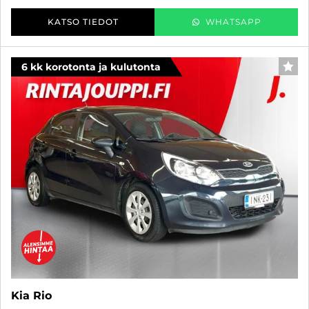
KATSO TIEDOT
WHATSAPP
6 kk korotonta ja kulutonta
SUO
Kia Rio