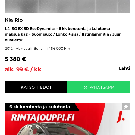
Kia Rio
1,4 ISG EX 5D EcoDynamics - 6 kk korotonta ja kulutonta
maksuaikaa! - Suomiauto / Lohko + sisä / Ratinlämmitin / Juuri
huollettu!
2012
, Manuaali, Bensiini, 164 000 km
5 380 €
lahti
alk. 99 € / kk
KATSO TIEDOT
WHATSAPP
6 kk korotonta ja kulutonta
SUO