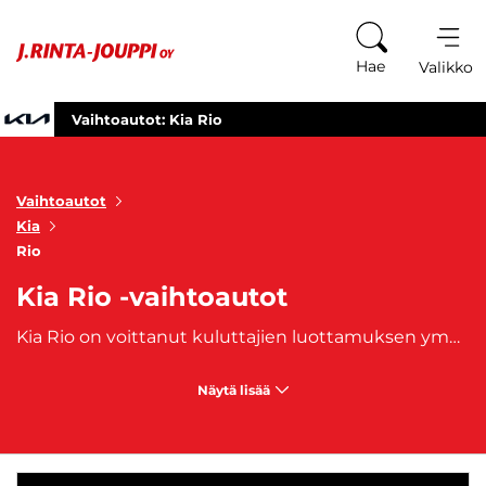
Siirry sisältöön
Hae
Valikko
Vaihtoautot: Kia Rio
Vaihtoautot
Kia
Rio
Kia Rio -vaihtoautot
Kia Rio on voittanut kuluttajien luottamuksen ympäri maailmaa. Sen luotettavuus ja tyylikäs muotoilu ovat tehneet siitä suositun vaihtoauton sekä uusien autojen ostajien keskuudessa. Kia Rio vaihtoautoilla on paljon tarjottavaa niille, jotka arvostavat kompaktin auton etuja ilman suurta kompromissia laadusta.Kia Rio vaihtoautot ovat täydellisiä valintoja niille, jotka etsivät kompaktia kaupunkiautoa, joka on helppo pysäköidä ja ketterä liikenteessä. Kia Rio on myös mainio valinta nuorille kuljettajille ja ensimmäistä autoaan etsiville, sillä sen helppo käsiteltävyys tekee siitä turvallisen vaihtoehdon.
Näytä lisää