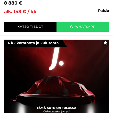
8 880 €
raisio
alk. 143 € / kk
KATSO TIEDOT
WHATSAPP
6 kk korotonta ja kulutonta
SUO