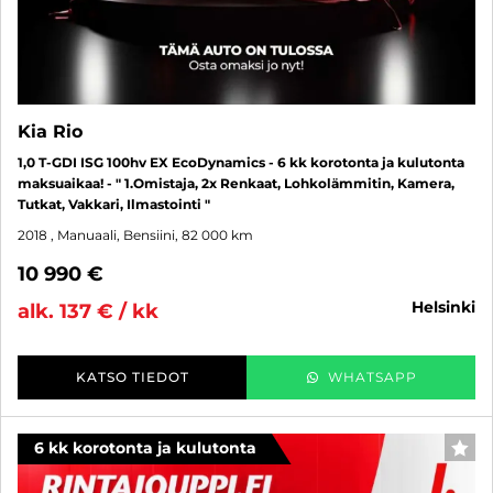
Kia Rio
1,0 T-GDI ISG 100hv EX EcoDynamics - 6 kk korotonta ja kulutonta
maksuaikaa! - " 1.Omistaja, 2x Renkaat, Lohkolämmitin, Kamera,
Tutkat, Vakkari, Ilmastointi "
2018
, Manuaali, Bensiini, 82 000 km
10 990 €
helsinki
alk. 137 € / kk
KATSO TIEDOT
WHATSAPP
6 kk korotonta ja kulutonta
SUO