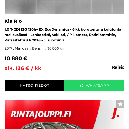
Kia Rio
1,0 T-GDI ISG 120hv EX EcoDynamics - 6 kk korotonta ja kulutonta
maksuaikaa! - Lohko+sisä, Vakkari, / P-kamera, Ratinlämmitin,
Katsastettu 3.6.2026 - J. autoturva
2017
, Manuaali, Bensiini, 96 000 km
10 880 €
raisio
alk. 136 € / kk
KATSO TIEDOT
WHATSAPP
SUO