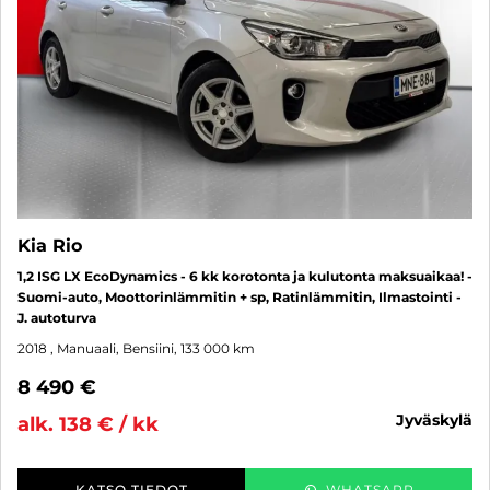
Kia Rio
1,2 ISG LX EcoDynamics - 6 kk korotonta ja kulutonta maksuaikaa! -
Suomi-auto, Moottorinlämmitin + sp, Ratinlämmitin, Ilmastointi -
J. autoturva
2018
, Manuaali, Bensiini, 133 000 km
8 490 €
jyväskylä
alk. 138 € / kk
KATSO TIEDOT
WHATSAPP