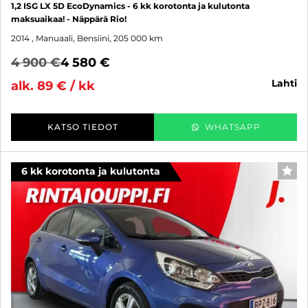
1,2 ISG LX 5D EcoDynamics - 6 kk korotonta ja kulutonta
maksuaikaa! - Näppärä Rio!
2014
, Manuaali, Bensiini, 205 000 km
4 900 €
4 580 €
lahti
alk. 89 € / kk
KATSO TIEDOT
WHATSAPP
6 kk korotonta ja kulutonta
SUO