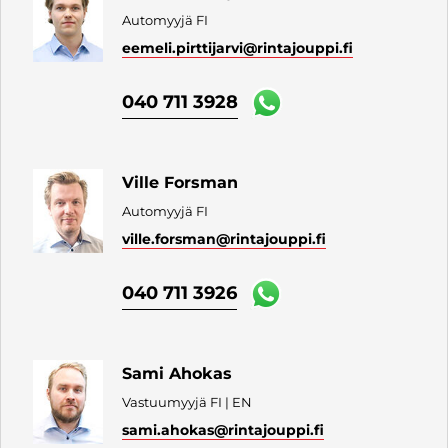
Automyyjä FI
eemeli.pirttijarvi
@rintajouppi.fi
040 711 3928
Ville Forsman
Automyyjä FI
ville.forsman
@rintajouppi.fi
040 711 3926
Sami Ahokas
Vastuumyyjä FI | EN
sami.ahokas
@rintajouppi.fi