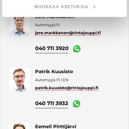
MUOKKAA ASETUKSIA
Jere Markkanen
Automyyjä FI
jere.markkanen
@rintajouppi.fi
040 711 3920
Patrik Kuusisto
Automyyjä FI | EN
patrik.kuusisto
@rintajouppi.fi
040 711 3932
Eemeli Pirttijärvi