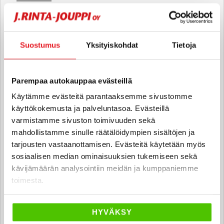
040 711 4020
Suostumus
Yksityiskohdat
Tietoja
Pauliina Erkintalo
Automyyjä FI
Parempaa autokauppaa evästeillä
pauliina.erkintalo
@rintajouppi.fi
Käytämme evästeitä parantaaksemme sivustomme
käyttökokemusta ja palveluntasoa. Evästeillä
040 711 3922
varmistamme sivuston toimivuuden sekä
mahdollistamme sinulle räätälöidympien sisältöjen ja
tarjousten vastaanottamisen. Evästeitä käytetään myös
sosiaalisen median ominaisuuksien tukemiseen sekä
Juha Kahari
kävijämäärän analysointiin meidän ja kumppaniemme
Automyyjä FI
toimesta.
juha.kahari
@rintajouppi.fi
040 711 3925
HYVÄKSY