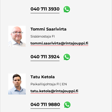
040 711 3930
Tommi Saarivirta
Sisäänostaja FI
tommi.saarivirta
@rintajouppi.fi
040 711 3924
Tatu Ketola
Paikallisjohtaja FI | EN
tatu.ketola
@rintajouppi.fi
040 711 9880