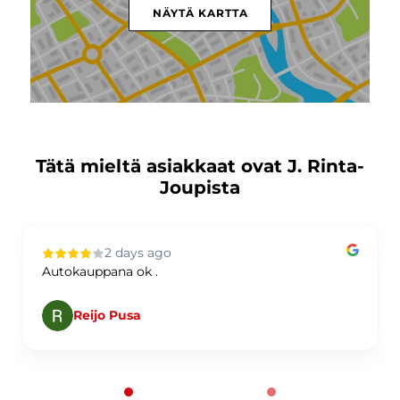
NÄYTÄ KARTTA
Tätä mieltä asiakkaat ovat J. Rinta-
Joupista
2 days ago
Autokauppana ok .
Reijo Pusa
Page 1 of 60