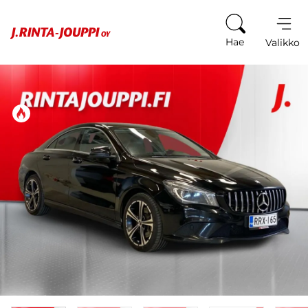
Siirry sisältöön
Hae
Valikko
Tästä ajoneuvosta on kiinnostunut 246 henkilöä