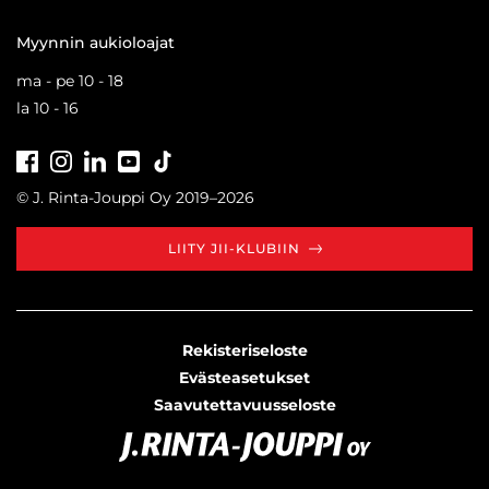
Myynnin aukioloajat
ma - pe 10 - 18
la 10 - 16
Facebook
Instagram
LinkedIn
Youtube
Tiktok
© J. Rinta-Jouppi Oy 2019–2026
LIITY JII-KLUBIIN
Rekisteriseloste
Evästeasetukset
Saavutettavuusseloste