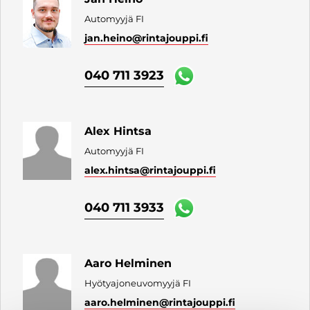
Automyyjä FI
jan.heino
@rintajouppi.fi
040 711 3923
Alex Hintsa
Automyyjä FI
alex.hintsa
@rintajouppi.fi
040 711 3933
Aaro Helminen
Hyötyajoneuvomyyjä FI
aaro.helminen
@rintajouppi.fi