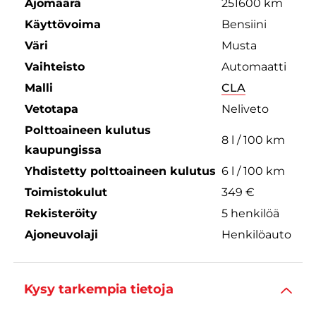
Ajomäärä
251600 km
Käyttövoima
Bensiini
Väri
Musta
Vaihteisto
Automaatti
Malli
CLA
Vetotapa
Neliveto
Polttoaineen kulutus
8 l / 100 km
kaupungissa
Yhdistetty polttoaineen kulutus
6 l / 100 km
Toimistokulut
349 €
Rekisteröity
5 henkilöä
Ajoneuvolaji
Henkilöauto
Kysy tarkempia tietoja