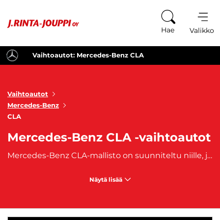
Siirry sisältöön
Hae
Valikko
Vaihtoautot: Mercedes-Benz CLA
Vaihtoautot
Mercedes-Benz
CLA
Mercedes-Benz CLA -vaihtoautot
Mercedes-Benz CLA-mallisto on suunniteltu niille, jotka arvostavat dynaamista ajokokemusta, mutta eivät halua tinkiä mukavuudesta ja turvallisuudesta. Tämä malli on erinomainen valinta niin kaupunkiajoon kuin pidemmillekin matkoille, ja sen
Näytä lisää