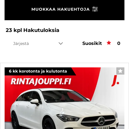
MUOKKAA HAKUEHTOJA
23
kpl
Hakutuloksia
Suosikit
Suos
0
Järjestä
6 kk korotonta ja kulutonta
SUO