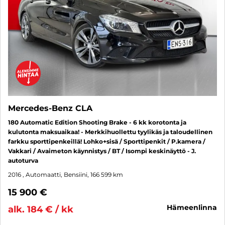
Mercedes-Benz CLA
180 Automatic Edition Shooting Brake - 6 kk korotonta ja
kulutonta maksuaikaa! - Merkkihuollettu tyylikäs ja taloudellinen
farkku sporttipenkeillä! Lohko+sisä / Sporttipenkit / P.kamera /
Vakkari / Avaimeton käynnistys / BT / Isompi keskinäyttö - J.
autoturva
2016
, Automaatti, Bensiini, 166 599 km
15 900 €
hämeenlinna
alk. 184 € / kk