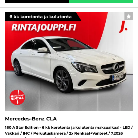
6 kk korotonta ja kulutonta
SUO
Mercedes-Benz CLA
180 A Star Edition - 6 kk korotonta ja kulutonta maksuaikaa! - LED /
Vakkari / IHC / Peruutuskamera / 2x Renkaat+Vanteet / 7.2026