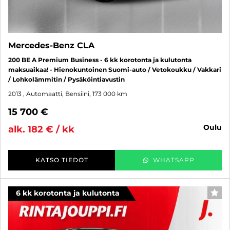
Mercedes-Benz CLA
200 BE A Premium Business - 6 kk korotonta ja kulutonta
maksuaikaa! - Hienokuntoinen Suomi-auto / Vetokoukku / Vakkari
/ Lohkolämmitin / Pysäköintiavustin
2013
, Automaatti, Bensiini, 173 000 km
15 700 €
oulu
alk. 182 € / kk
KATSO TIEDOT
WHATSAPP
6 kk korotonta ja kulutonta
SUO