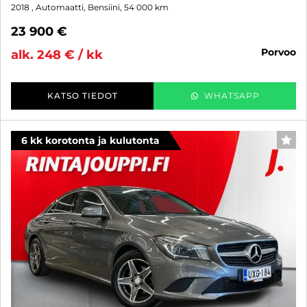
2018
, Automaatti, Bensiini, 54 000 km
23 900 €
porvoo
alk. 248 € / kk
KATSO TIEDOT
WHATSAPP
6 kk korotonta ja kulutonta
SUO