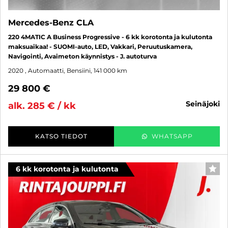
Mercedes-Benz CLA
220 4MATIC A Business Progressive - 6 kk korotonta ja kulutonta
maksuaikaa! - SUOMI-auto, LED, Vakkari, Peruutuskamera,
Navigointi, Avaimeton käynnistys - J. autoturva
2020
, Automaatti, Bensiini, 141 000 km
29 800 €
seinäjoki
alk. 285 € / kk
KATSO TIEDOT
WHATSAPP
6 kk korotonta ja kulutonta
SUO