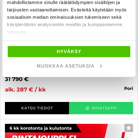
mahdollistamme sinulle räätälöidympien sisältöjen ja
tarjousten vastaanottamisen. Evästeitä käytetään myös
sosiaalisen median ominaisuuksien tukemiseen sekä
kävijämäärän analysointiin meidän ja kumppaniemme
toimesta.
Mercedes-Benz CLA
220 4MATIC A Business Progressive - 6 kk korotonta ja kulutonta
maksuaikaa! - Suomi-Auto // Vakionopeudensäädin //
HYVÄKSY
Automaattivaihteet // Automaattinen ilmastointi // Bluetooth //
Neliveto Suomen teille!
MUOKKAA ASETUKSIA
2020
, Automaatti, Bensiini, 85 000 km
31 790 €
pori
alk. 287 € / kk
KATSO TIEDOT
WHATSAPP
6 kk korotonta ja kulutonta
SUO