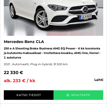
Mercedes-Benz CLA
250 e A Shooting Brake Business AMG EQ Power - 6 kk korotonta
ja kulutonta maksuaikaa! - Irroitettava koukku, AMG-line, hieno! -
J. autoturva
2021
, Automaatti, Plug-in-hybridi, 91 500 km
22 330 €
lahti
alk. 233 € / kk
KATSO TIEDOT
WHATSAPP