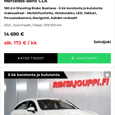
Mercedes-Benz CLA
180 d A Shooting Brake Business - 6 kk korotonta ja kulutonta
maksuaikaa! - Merkkihuollettu, Vetokoukku, LED, Vakkari,
Peruutuskamera, Navigointi, Kahdet renkaat!!
2021
, Automaatti, Diesel, 209 000 km
14 690 €
seinäjoki
alk. 172 € / kk
KATSO TIEDOT
WHATSAPP
6 kk korotonta ja kulutonta
SUO