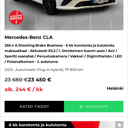
Mercedes-Benz CLA
250 e A Shooting Brake Business - 6 kk korotonta ja kulutonta
maksuaikaa! - Akkutesti 93.3 / 1. Omisteinen Suomi-auto / ALV /
Sportti osanahat / Peruutuskamera / Vakkari / Digimittaristo / LED
/ Polarvalkoinen - J. autoturva
2023
, Automaatti, Plug-in-hybridi, 117 800 km
23 680 €
23 450 €
helsinki
alk. 244 € / kk
KATSO TIEDOT
WHATSAPP
6 kk korotonta ja kulutonta
SUO