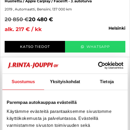
Huollettu / Apple Carplay / Facelift - J. autoturva
2019
, Automaatti, Bensiini, 137 000 km
20 850 €
20 480 €
helsinki
alk. 217 € / kk
KATSO TIEDOT
WHATSAPP
6 kk korotonta ja kulutonta
SUO
Suostumus
Yksityiskohdat
Tietoja
Parempaa autokauppaa evästeillä
Käytämme evästeitä parantaaksemme sivustomme
käyttökokemusta ja palveluntasoa. Evästeillä
varmistamme sivuston toimivuuden sekä