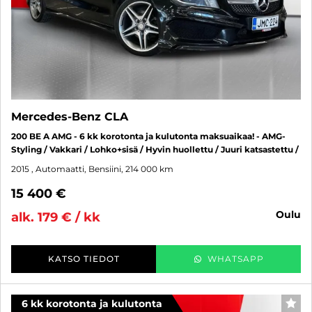
Mercedes-Benz CLA
200 BE A AMG - 6 kk korotonta ja kulutonta maksuaikaa! - AMG-
Styling / Vakkari / Lohko+sisä / Hyvin huollettu / Juuri katsastettu /
2015
, Automaatti, Bensiini, 214 000 km
15 400 €
oulu
alk. 179 € / kk
KATSO TIEDOT
WHATSAPP
6 kk korotonta ja kulutonta
SUO