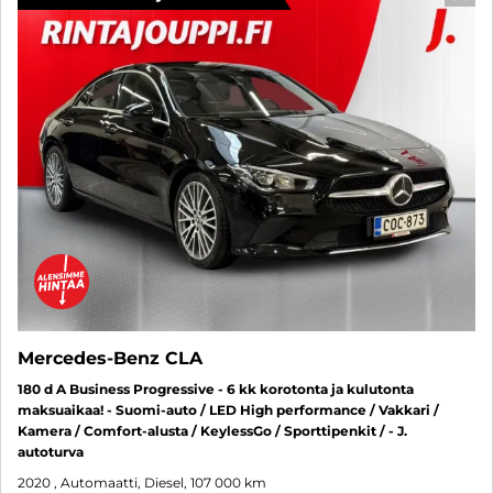
SUO
Mercedes-Benz CLA
180 d A Business Progressive - 6 kk korotonta ja kulutonta
maksuaikaa! - Suomi-auto / LED High performance / Vakkari /
Kamera / Comfort-alusta / KeylessGo / Sporttipenkit / - J.
autoturva
2020
, Automaatti, Diesel, 107 000 km