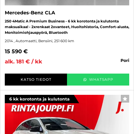
Mercedes-Benz CLA
250 4Matic A Premium Business - 6 kk korotonta ja kulutonta
maksuaikaa! - 2xrenkaat 2xvanteet, Huoltohistoria, Comfort-alusta,
Monitoimiohjauspyörä, Bluetooth
2014
, Automaatti, Bensiini, 251 600 km
15 590 €
pori
alk. 181 € / kk
KATSO TIEDOT
WHATSAPP
6 kk korotonta ja kulutonta
SUO