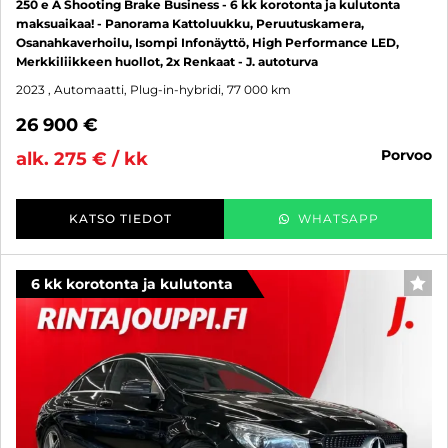
250 e A Shooting Brake Business - 6 kk korotonta ja kulutonta
maksuaikaa! - Panorama Kattoluukku, Peruutuskamera,
Osanahkaverhoilu, Isompi Infonäyttö, High Performance LED,
Merkkiliikkeen huollot, 2x Renkaat - J. autoturva
2023
, Automaatti, Plug-in-hybridi, 77 000 km
26 900 €
porvoo
alk. 275 € / kk
KATSO TIEDOT
WHATSAPP
6 kk korotonta ja kulutonta
SUO