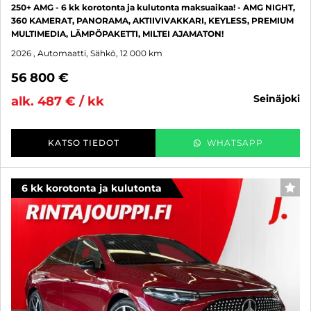
250+ AMG - 6 kk korotonta ja kulutonta maksuaikaa! - AMG NIGHT,
360 KAMERAT, PANORAMA, AKTIIVIVAKKARI, KEYLESS, PREMIUM
MULTIMEDIA, LÄMPÖPAKETTI, MILTEI AJAMATON!
2026
, Automaatti, Sähkö, 12 000 km
56 800 €
seinäjoki
alk. 487 € / kk
KATSO TIEDOT
WHATSAPP
6 kk korotonta ja kulutonta
SUO