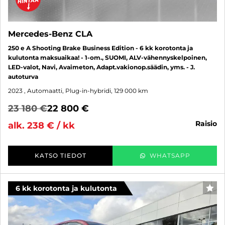
Mercedes-Benz CLA
250 e A Shooting Brake Business Edition - 6 kk korotonta ja
kulutonta maksuaikaa! - 1-om., SUOMI, ALV-vähennyskelpoinen,
LED-valot, Navi, Avaimeton, Adapt.vakionop.säädin, yms. - J.
autoturva
2023
, Automaatti, Plug-in-hybridi, 129 000 km
23 180 €
22 800 €
raisio
alk. 238 € / kk
KATSO TIEDOT
WHATSAPP
6 kk korotonta ja kulutonta
SUO