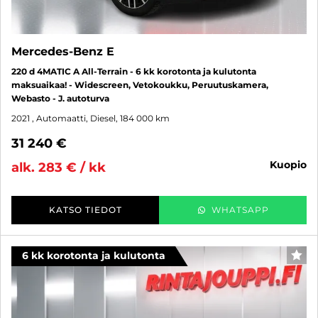
Mercedes-Benz E
220 d 4MATIC A All-Terrain - 6 kk korotonta ja kulutonta
maksuaikaa! - Widescreen, Vetokoukku, Peruutuskamera,
Webasto - J. autoturva
2021
, Automaatti, Diesel, 184 000 km
31 240 €
kuopio
alk. 283 € / kk
KATSO TIEDOT
WHATSAPP
6 kk korotonta ja kulutonta
SUO