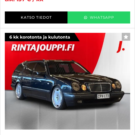
KATSO TIEDOT
WHATSAPP
6 kk korotonta ja kulutonta
SUO