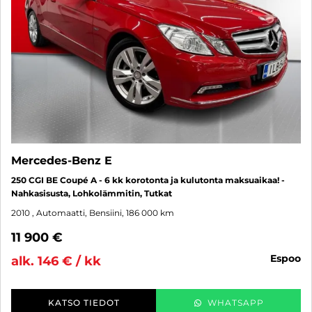
Mercedes-Benz E
250 CGI BE Coupé A - 6 kk korotonta ja kulutonta maksuaikaa! -
Nahkasisusta, Lohkolämmitin, Tutkat
2010
, Automaatti, Bensiini, 186 000 km
11 900 €
espoo
alk. 146 € / kk
KATSO TIEDOT
WHATSAPP