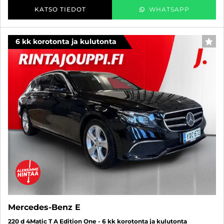
KATSO TIEDOT
WHATSAPP
6 kk korotonta ja kulutonta
SUO
Mercedes-Benz E
220 d 4Matic T A Edition One - 6 kk korotonta ja kulutonta