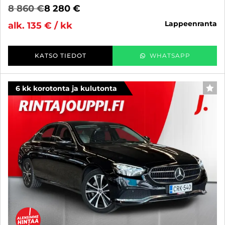
8 860 €
8 280 €
lappeenranta
alk. 135 € / kk
KATSO TIEDOT
WHATSAPP
6 kk korotonta ja kulutonta
SUO