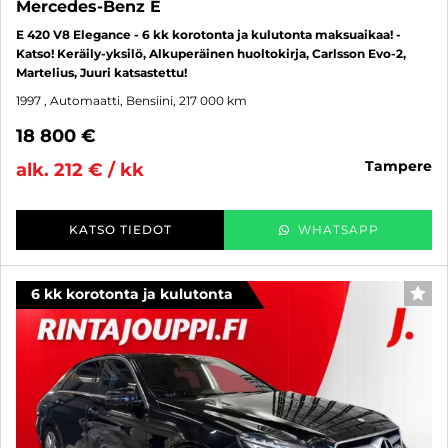
Mercedes-Benz E
E 420 V8 Elegance - 6 kk korotonta ja kulutonta maksuaikaa! -
Katso! Keräily-yksilö, Alkuperäinen huoltokirja, Carlsson Evo-2,
Martelius, Juuri katsastettu!
1997
, Automaatti, Bensiini, 217 000 km
18 800 €
tampere
alk. 212 € / kk
KATSO TIEDOT
WHATSAPP
6 kk korotonta ja kulutonta
SUO