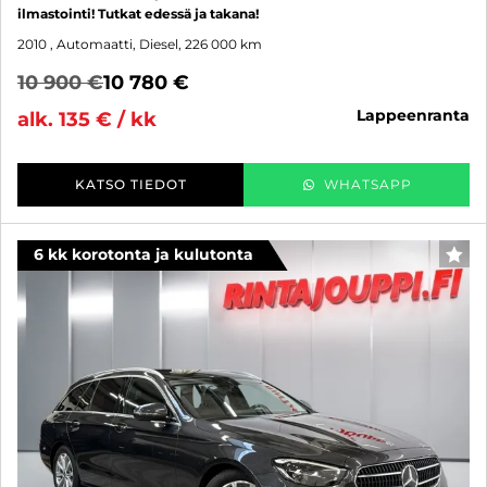
ilmastointi! Tutkat edessä ja takana!
2010
, Automaatti, Diesel, 226 000 km
10 900 €
10 780 €
lappeenranta
alk. 135 € / kk
KATSO TIEDOT
WHATSAPP
6 kk korotonta ja kulutonta
SUO