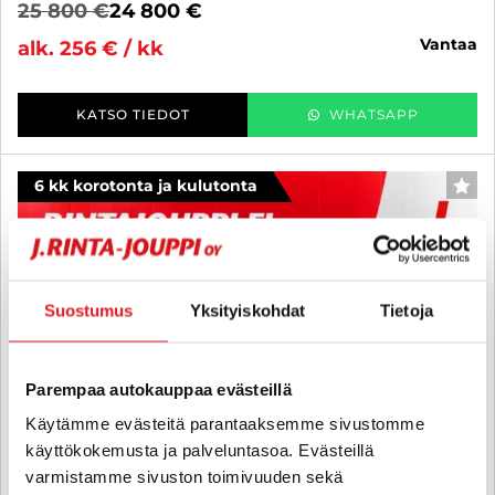
25 800 €
24 800 €
vantaa
alk. 256 € / kk
KATSO TIEDOT
WHATSAPP
6 kk korotonta ja kulutonta
SUO
Suostumus
Yksityiskohdat
Tietoja
Parempaa autokauppaa evästeillä
Käytämme evästeitä parantaaksemme sivustomme
käyttökokemusta ja palveluntasoa. Evästeillä
varmistamme sivuston toimivuuden sekä