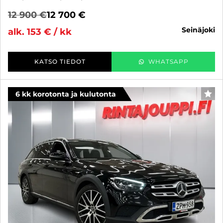
12 900 €
12 700 €
seinäjoki
alk. 153 € / kk
KATSO TIEDOT
WHATSAPP
6 kk korotonta ja kulutonta
SUO