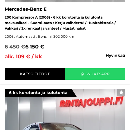
Mercedes-Benz E
200 Kompressor A (2006) - 6 kk korotonta ja kulutonta
maksuaikaa! - Suomi-auto / Ketju vaihdettu! / Huoltohistoria /
Vakkari / 2x renkaat ja vanteet / Mustat nahat
2006
, Automaatti, Bensiini, 302 000 km
6 450 €
6 150 €
hyvinkää
alk. 109 € / kk
KATSO TIEDOT
WHATSAPP
6 kk korotonta ja kulutonta
SUO