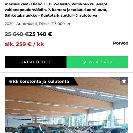
maksuaikaa! - Hieno! LED, Webasto, Vetokoukku, Adapt.
vakionopeudensäädin, P. kamera ja tutkat, Suomi-auto,
Sähkötakaluukku - Kuntotarkistettu! - J. autoturva
2020
, Automaatti, Diesel, 213 000 km
25 640 €
25 140 €
porvoo
alk. 259 € / kk
KATSO TIEDOT
WHATSAPP
6 kk korotonta ja kulutonta
SUO