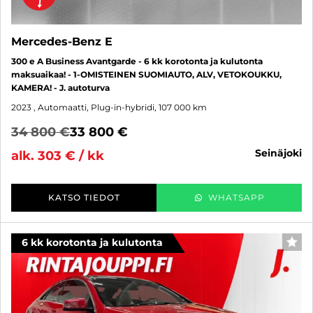
Mercedes-Benz E
300 e A Business Avantgarde - 6 kk korotonta ja kulutonta
maksuaikaa! - 1-OMISTEINEN SUOMIAUTO, ALV, VETOKOUKKU,
KAMERA! - J. autoturva
2023
, Automaatti, Plug-in-hybridi, 107 000 km
34 800 €
33 800 €
seinäjoki
alk. 303 € / kk
KATSO TIEDOT
WHATSAPP
6 kk korotonta ja kulutonta
SUO