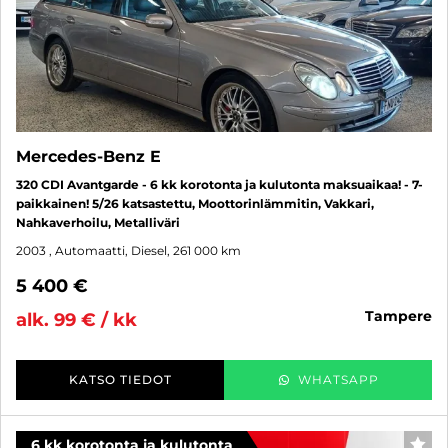
Mercedes-Benz E
320 CDI Avantgarde - 6 kk korotonta ja kulutonta maksuaikaa! - 7-
paikkainen! 5/26 katsastettu, Moottorinlämmitin, Vakkari,
Nahkaverhoilu, Metalliväri
2003
, Automaatti, Diesel, 261 000 km
5 400 €
tampere
alk. 99 € / kk
KATSO TIEDOT
WHATSAPP
6 kk korotonta ja kulutonta