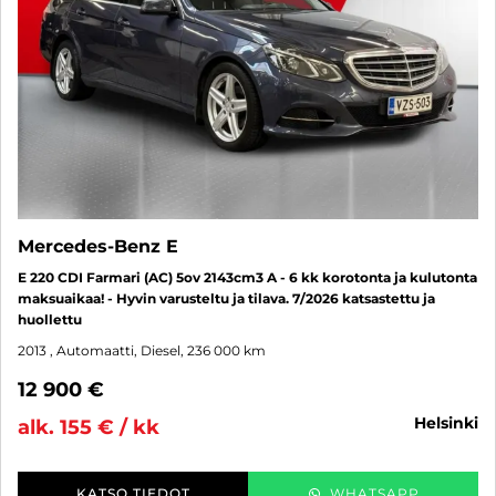
Mercedes-Benz E
E 220 CDI Farmari (AC) 5ov 2143cm3 A - 6 kk korotonta ja kulutonta
maksuaikaa! - Hyvin varusteltu ja tilava. 7/2026 katsastettu ja
huollettu
2013
, Automaatti, Diesel, 236 000 km
12 900 €
helsinki
alk. 155 € / kk
KATSO TIEDOT
WHATSAPP