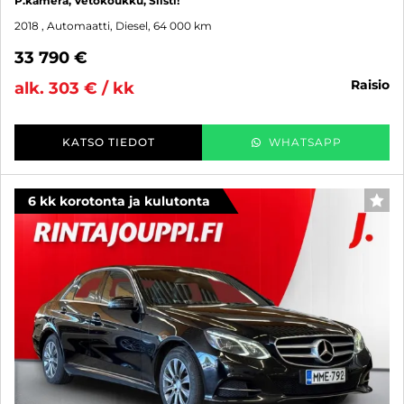
P.kamera, Vetokoukku, Siisti!
2018
, Automaatti, Diesel, 64 000 km
33 790 €
raisio
alk. 303 € / kk
KATSO TIEDOT
WHATSAPP
6 kk korotonta ja kulutonta
SUO