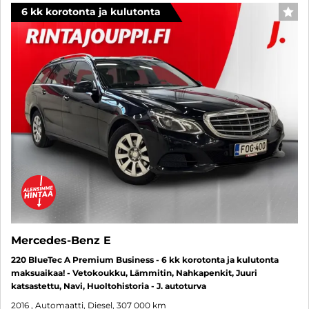
6 kk korotonta ja kulutonta
SUO
Mercedes-Benz E
220 BlueTec A Premium Business - 6 kk korotonta ja kulutonta
maksuaikaa! - Vetokoukku, Lämmitin, Nahkapenkit, Juuri
katsastettu, Navi, Huoltohistoria - J. autoturva
2016
, Automaatti, Diesel, 307 000 km