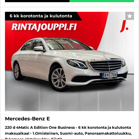
6 kk korotonta ja kulutonta
SUO
Mercedes-Benz E
220 d 4Matic A Edition One Business - 6 kk korotonta ja kulutonta
maksuaikaa! - 1.Omisteinen, Suomi-auto, Panoraamakattoluukku,