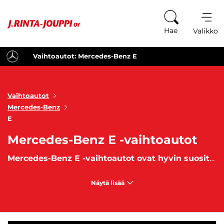
Siirry sisältöön
Hae
Valikko
Vaihtoautot: Mercedes-Benz E
Vaihtoautot
Mercedes-Benz
E
Mercedes-Benz E -vaihtoautot
Mercedes-Benz E -vaihtoautot ovat hyvin suosittuja ajoneuvoja
Näytä lisää