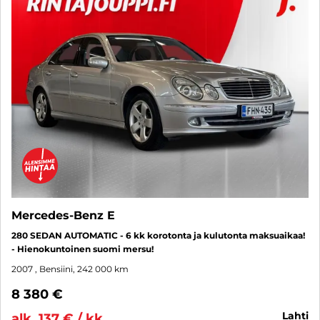
Mercedes-Benz E
280 SEDAN AUTOMATIC - 6 kk korotonta ja kulutonta maksuaikaa!
- Hienokuntoinen suomi mersu!
2007
, Bensiini, 242 000 km
8 380 €
lahti
alk. 137 € / kk