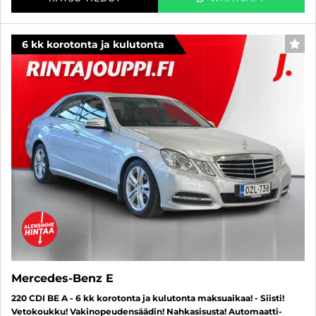
6 kk korotonta ja kulutonta
SUO
Mercedes-Benz E
220 CDI BE A - 6 kk korotonta ja kulutonta maksuaikaa! - Siisti!
Vetokoukku! Vakinopeudensäädin! Nahkasisusta! Automaatti-