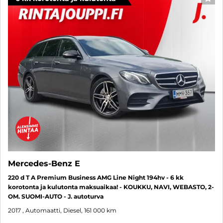
SUO
Mercedes-Benz E
220 d T A Premium Business AMG Line Night 194hv - 6 kk
korotonta ja kulutonta maksuaikaa! - KOUKKU, NAVI, WEBASTO, 2-
OM. SUOMI-AUTO - J. autoturva
2017
, Automaatti, Diesel, 161 000 km