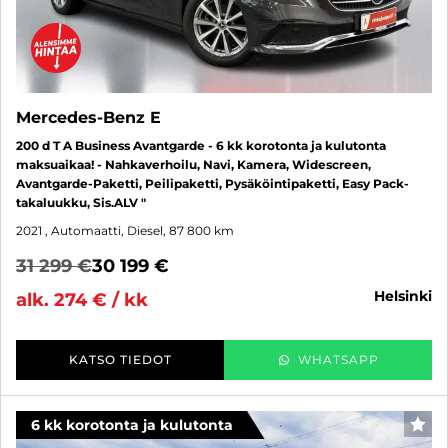
Mercedes-Benz E
200 d T A Business Avantgarde - 6 kk korotonta ja kulutonta
maksuaikaa! - Nahkaverhoilu, Navi, Kamera, Widescreen,
Avantgarde-Paketti, Peilipaketti, Pysäköintipaketti, Easy Pack-
takaluukku, Sis.ALV "
2021
, Automaatti, Diesel, 87 800 km
31 299 €
30 199 €
helsinki
alk. 274 € / kk
KATSO TIEDOT
WHATSAPP
6 kk korotonta ja kulutonta
SUO