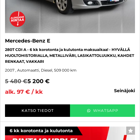
Mercedes-Benz E
280T CDI A - 6 kk korotonta ja kulutonta maksuaikaa! - HYVÄLLÄ
HUOLTOHISTORIALLA, METALLIVÄRI, LASIKATTOLUUKKU, KAHDET
RENKAAT, VAKKARI
2007
, Automaatti, Diesel, 509 000 km
5 480 €
5 200 €
seinäjoki
alk. 97 € / kk
KATSO TIEDOT
WHATSAPP
6 kk korotonta ja kulutonta
SUO