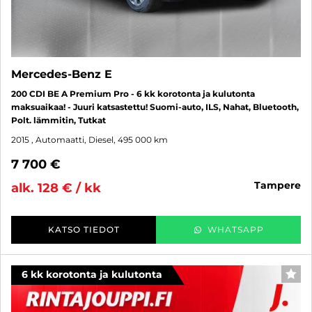
Mercedes-Benz E
200 CDI BE A Premium Pro - 6 kk korotonta ja kulutonta
maksuaikaa! - Juuri katsastettu! Suomi-auto, ILS, Nahat, Bluetooth,
Polt. lämmitin, Tutkat
2015
, Automaatti, Diesel, 495 000 km
7 700 €
tampere
alk. 128 € / kk
KATSO TIEDOT
WHATSAPP
6 kk korotonta ja kulutonta
SUO