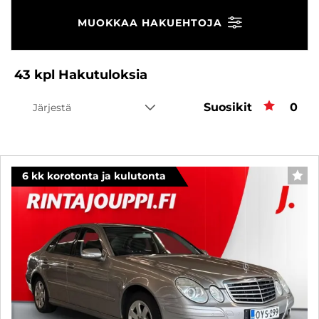
MUOKKAA HAKUEHTOJA
43
kpl
Hakutuloksia
Suosikit
Suos
0
Järjestä
6 kk korotonta ja kulutonta
SUO