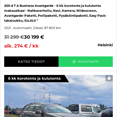
200 d T A Business Avantgarde - 6 kk korotonta ja kulutonta
maksuaikaa! - Nahkaverhoilu, Navi, Kamera, Widescreen,
Avantgarde-Paketti, Peilipaketti, Pysäköintipaketti, Easy Pack-
takaluukku, Sis.ALV "
2021
, Automaatti, Diesel, 87 800 km
31 299 €
30 199 €
helsinki
alk. 274 € / kk
KATSO TIEDOT
WHATSAPP
6 kk korotonta ja kulutonta
SUO