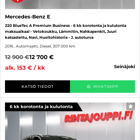
Mercedes-Benz E
220 BlueTec A Premium Business - 6 kk korotonta ja kulutonta
maksuaikaa! - Vetokoukku, Lämmitin, Nahkapenkit, Juuri
katsastettu, Navi, Huoltohistoria - J. autoturva
2016
, Automaatti, Diesel, 307 000 km
12 900 €
12 700 €
seinäjoki
alk. 153 € / kk
KATSO TIEDOT
WHATSAPP
6 kk korotonta ja kulutonta
SUO