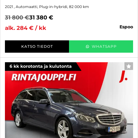
2021
, Automaatti, Plug-in-hybridi, 82 000 km
31 800 €
31 380 €
espoo
alk. 284 € / kk
KATSO TIEDOT
WHATSAPP
6 kk korotonta ja kulutonta
SUO