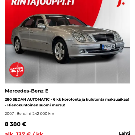
Mercedes-Benz E
280 SEDAN AUTOMATIC - 6 kk korotonta ja kulutonta maksuaikaa!
- Hienokuntoinen suomi mersu!
2007
, Bensiini, 242 000 km
8 380 €
lahti
alk. 137 € / kk