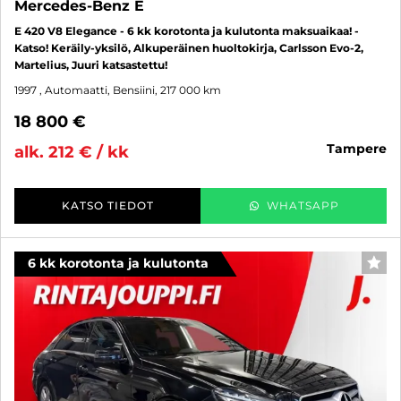
Mercedes-Benz E
E 420 V8 Elegance - 6 kk korotonta ja kulutonta maksuaikaa! -
Katso! Keräily-yksilö, Alkuperäinen huoltokirja, Carlsson Evo-2,
Martelius, Juuri katsastettu!
1997
, Automaatti, Bensiini, 217 000 km
18 800 €
tampere
alk. 212 € / kk
KATSO TIEDOT
WHATSAPP
6 kk korotonta ja kulutonta
SUO