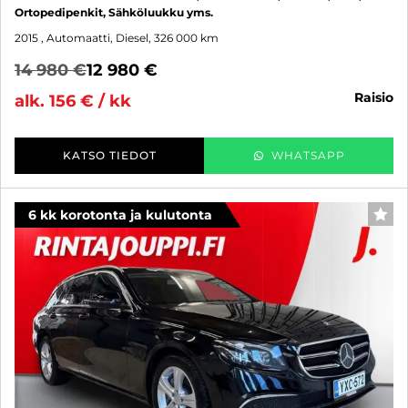
Ortopedipenkit, Sähköluukku yms.
2015
, Automaatti, Diesel, 326 000 km
14 980 €
12 980 €
raisio
alk. 156 € / kk
KATSO TIEDOT
WHATSAPP
6 kk korotonta ja kulutonta
SUO