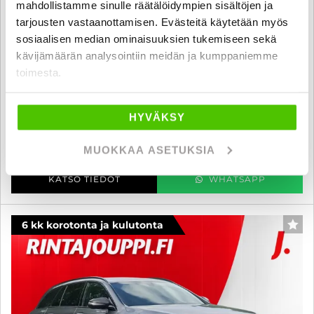
mahdollistamme sinulle räätälöidympien sisältöjen ja
tarjousten vastaanottamisen. Evästeitä käytetään myös
Mercedes-Benz E
sosiaalisen median ominaisuuksien tukemiseen sekä
320 CDI Avantgarde - 6 kk korotonta ja kulutonta maksuaikaa! - 7-
kävijämäärän analysointiin meidän ja kumppaniemme
paikkainen! 5/26 katsastettu, Moottorinlämmitin, Vakkari,
Nahkaverhoilu, Metalliväri
toimesta.
2003
, Automaatti, Diesel, 261 000 km
5 400 €
HYVÄKSY
tampere
alk. 99 € / kk
MUOKKAA ASETUKSIA
KATSO TIEDOT
WHATSAPP
6 kk korotonta ja kulutonta
SUO