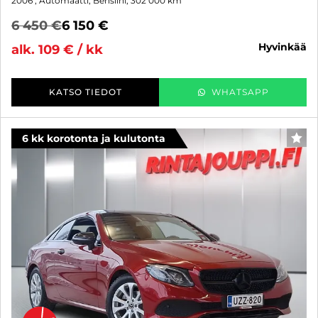
2006
, Automaatti, Bensiini, 302 000 km
6 450 €
6 150 €
hyvinkää
alk. 109 € / kk
KATSO TIEDOT
WHATSAPP
6 kk korotonta ja kulutonta
SUO