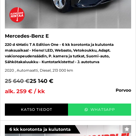
Mercedes-Benz E
220 d 4Matic T A Edition One - 6 kk korotonta ja kulutonta
maksuaikaa! - Hieno! LED, Webasto, Vetokoukku, Adapt.
vakionopeudensäädin, P. kamera ja tutkat, Suomi-auto,
Sähkötakaluukku - Kuntotarkistettu! - J. autoturva
2020
, Automaatti, Diesel, 213 000 km
25 640 €
25 140 €
porvoo
alk. 259 € / kk
KATSO TIEDOT
WHATSAPP
6 kk korotonta ja kulutonta
SUO