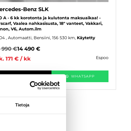
ercedes-Benz SLK
0 A - 6 kk korotonta ja kulutonta maksuaikaa! -
rscarf, Vaalea nahkasisusta, 18" vanteet, Vakkari,
non, V6, Autom.ilm
04
, Automaatti, Bensiini, 156 530 km
Käytetty
4 990 €
14 490 €
espoo
k. 171 € / kk
KATSO TIEDOT
WHATSAPP
Tietoja