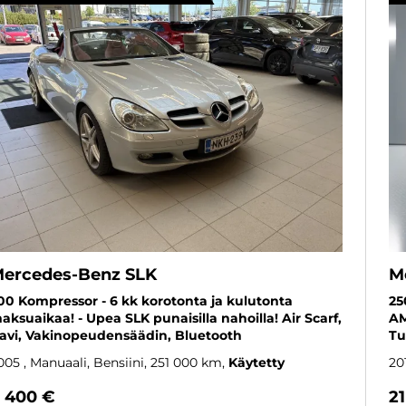
ercedes-Benz SLK
M
00 Kompressor - 6 kk korotonta ja kulutonta
25
aksuaikaa! - Upea SLK punaisilla nahoilla! Air Scarf,
AM
avi, Vakinopeudensäädin, Bluetooth
Tu
005
, Manuaali, Bensiini, 251 000 km
Käytetty
20
 400 €
2