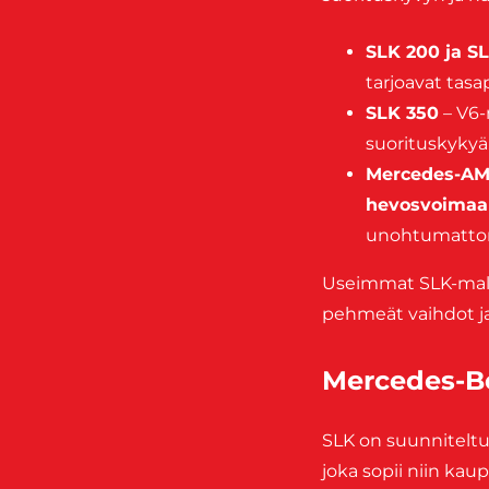
SLK 200 ja S
tarjoavat tasa
SLK 350
– V6-
suorituskykyä
Mercedes-AM
hevosvoimaa
unohtumatto
Useimmat SLK-mall
pehmeät vaihdot j
Mercedes-Be
SLK on suunnitelt
joka sopii niin kau