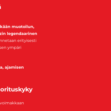
ä
kkään muotoilun,
in legendaarinen
nnetaan erityisesti
isen ympäri
a, ajamisen
orituskyky
t voimakkaan