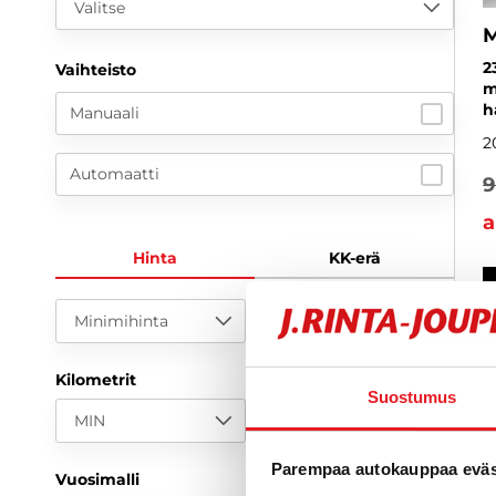
Valitse
M
2
Vaihteisto
m
h
Manuaali
2
Automaatti
9
a
Hinta
KK-erä
Minimihinta
Maksimihinta
Kilometrit
Suostumus
MIN
MAX
Parempaa autokauppaa eväst
Vuosimalli