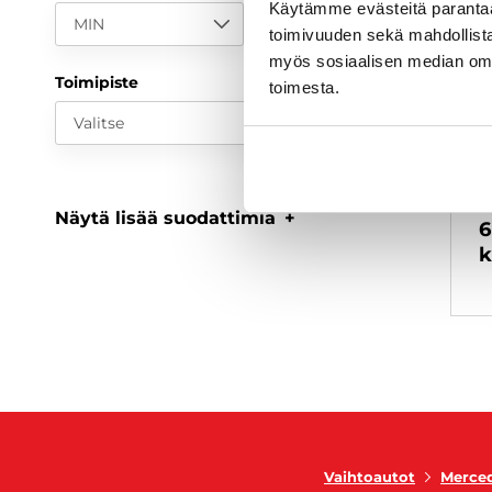
Käytämme evästeitä paranta
MIN
MAX
toimivuuden sekä mahdollista
myös sosiaalisen median om
Toimipiste
toimesta.
Valitse
Näytä lisää suodattimia
6
k
Vaihtoautot
Merce