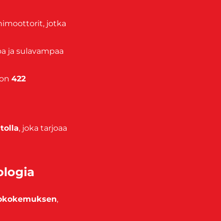
nimoottorit, jotka
oa ja sulavampaa
 on
422
tolla
, joka tarjoaa
ologia
ajokokemuksen
,