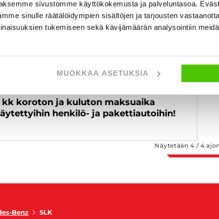
aksemme sivustomme käyttökokemusta ja palveluntasoa. Eväst
mme sinulle räätälöidympien sisältöjen ja tarjousten vastaanott
inaisuuksien tukemiseen sekä kävijämäärän analysointiin mei
MUOKKAA ASETUKSIA
 kk koroton ja kuluton maksuaika
äytettyihin henkilö- ja pakettiautoihin!
Näytetään
4
/
4
ajo
des-Benz
SLK