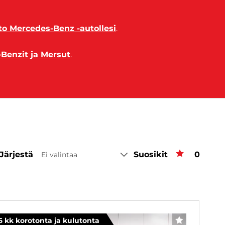
o Mercedes-Benz -autollesi
.
-Benzit ja Mersut
.
Järjestä
Suosikit
Suosiki
0
Ei valintaa
6 kk korotonta ja kulutonta
SUOSIKKI