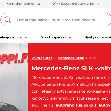
Kotimainen perheyritys
Yli 5000 ajoneuvon valikoima
iluajoneuvot
Moottoripyörät
Hyötyajoneuvo
Vaihtoautot
Mercedes-Benz
SLK
Mercedes-Benz SLK -vaih
Mercedes-Benz SLK:n virallinen nimi on 
Alkuperäinen MB SLK-malli on kaksipaikk
tunnetaan näyttävänä ja tehokkaana vaih
käytetyt, aiemmin omistuksessa olleet 
edullinen
J. autorahoitus
, sekä
J. auto