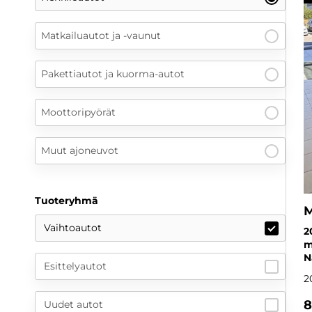
Matkailuautot ja -vaunut
Pakettiautot ja kuorma-autot
Moottoripyörät
Muut ajoneuvot
Tuoteryhmä
M
Vaihtoautot
2
m
N
Esittelyautot
2
8
Uudet autot