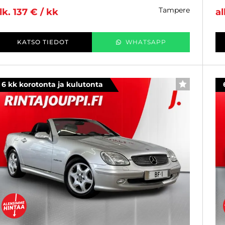
tampere
lk. 137 € / kk
al
KATSO TIEDOT
WHATSAPP
6 kk korotonta ja kulutonta
SUOSIKKI