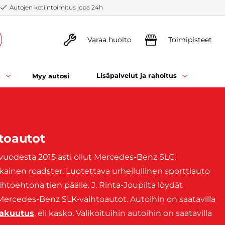
Autojen kotiintoimitus jopa 24h
Varaa huolto
Toimipisteet
t
Lisäpalvelut ja rahoitus
Myy autosi
toautot
vuodesta 2015 asti ollut Mercedes-Benz SLC.
ainen roadster. Luotettava urheilullinen sporttiauto
toehtona tien päälle. J. Rinta-Joupilta löydät
Mercedes-Benz SLK-vaihtoautot. Autoihin on saatavilla
vakuutus
, eli kasko. Valikoituihin autoihin on saatavilla