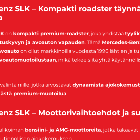
nz SLK – Kompakti roadster täynn
a
LK
on
kompakti premium-roadster
, joka yhdistää
tyyli
rituskyvyn ja avoauton vapauden
. Tämä
Mercedes-Benz
avoauto
on ollut markkinoilla vuodesta 1996 lähtien ja tu
avoautomuotoilustaan
, mikä tekee siitä yhtä käytännöll
alinta niille, jotka arvostavat
dynaamista ajokokemust
ikästä premium-muotoilua
.
nz SLK – Moottorivaihtoehdot ja su
valikoiman
bensiini- ja AMG-moottoreita
, jotka takaava
autinnollisen ajokokemuksen.