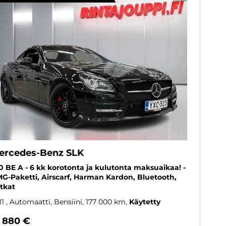
ercedes-Benz SLK
0 BE A - 6 kk korotonta ja kulutonta maksuaikaa! -
G-Paketti, Airscarf, Harman Kardon, Bluetooth,
tkat
11
, Automaatti, Bensiini, 177 000 km
Käytetty
1 880 €