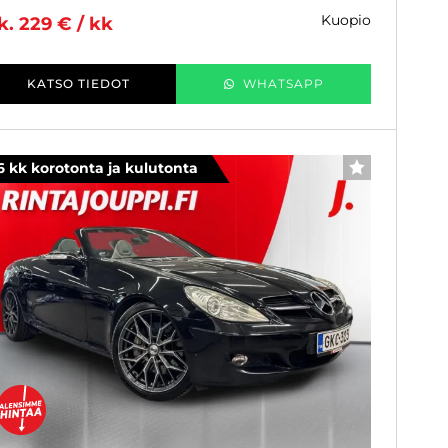
kuopio
k. 229 € / kk
KATSO TIEDOT
WHATSAPP
6 kk korotonta ja kulutonta
SUOSIKKI