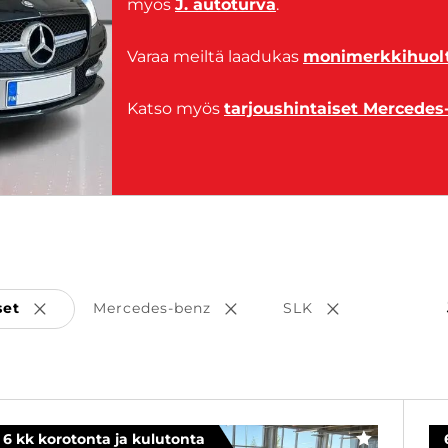
myös
J. autoturva
.
Varaa meiltä laadukas
monimerkkihuolt
Katso myös
tarjoushintaiset Mercedes
set
Mercedes-benz
SLK
Poista valinta
Poista valinta
Poista valinta
6 kk korotonta ja kulutonta
SUOSIKKI