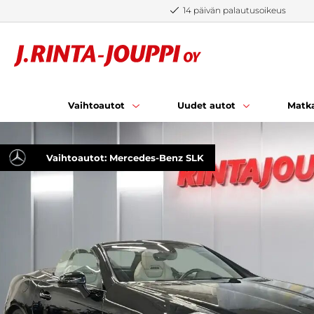
Siirry sisältöön
14 päivän palautusoikeus
Vaihtoautot
Uudet autot
Matka
Vaihtoautot: Mercedes-Benz SLK