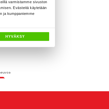
eillä varmistamme sivuston
amisen. Evästeitä käytetään
dän ja kumppaniemme
HYVÄKSY
neuvoa