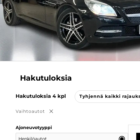
Hakutuloksia
Hakutuloksia
4
kpl
Tyhjennä kaikki rajauk
Vaihtoautot
Poista valinta
Ajoneuvotyyppi
Henkilöautot