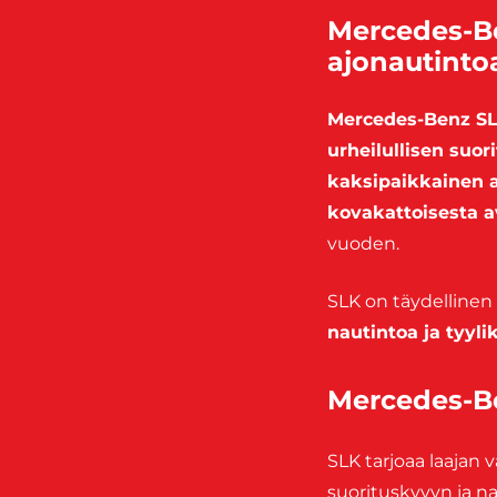
Mercedes-Be
ajonautinto
Mercedes-Benz S
urheilullisen suo
kaksipaikkainen 
kovakattoisesta 
vuoden.
SLK on täydellinen v
nautintoa ja tyyl
Mercedes-Be
SLK tarjoaa laajan 
suorituskyvyn ja n