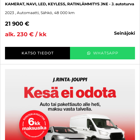
KAMERAT, NAVI, LED, KEYLESS, RATINLÄMMITYS JNE - J. autoturva
2023
, Automaatti, Sähkö, 48 000 km
21 900 €
seinäjoki
alk. 230 € / kk
KATSO TIEDOT
WHATSAPP