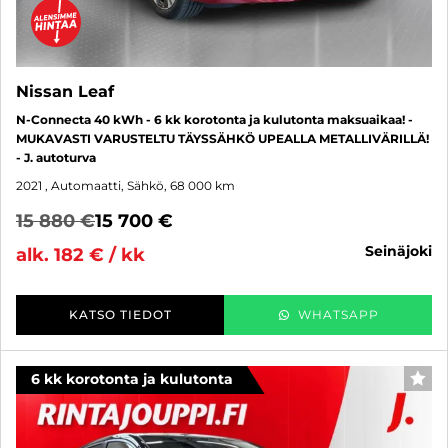
Nissan Leaf
N-Connecta 40 kWh - 6 kk korotonta ja kulutonta maksuaikaa! -
MUKAVASTI VARUSTELTU TÄYSSÄHKÖ UPEALLA METALLIVÄRILLÄ!
- J. autoturva
2021
, Automaatti, Sähkö, 68 000 km
15 880 €
15 700 €
seinäjoki
alk. 182 € / kk
KATSO TIEDOT
WHATSAPP
6 kk korotonta ja kulutonta
SUO