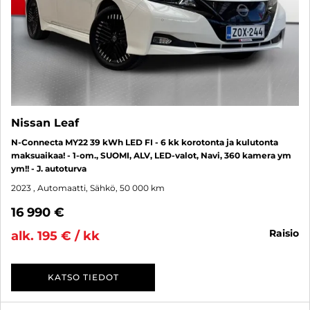
Nissan Leaf
N-Connecta MY22 39 kWh LED FI - 6 kk korotonta ja kulutonta
maksuaikaa! - 1-om., SUOMI, ALV, LED-valot, Navi, 360 kamera ym
ym!! - J. autoturva
2023
, Automaatti, Sähkö, 50 000 km
16 990 €
raisio
alk. 195 € / kk
KATSO TIEDOT