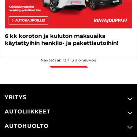
6 kk koroton ja kuluton maksuaika
käytettyihin henkilö- ja pakettiautoihin!
Näytetään
13
/
13
ajoneuvoa
YRITYS
AUTOLIIKKEET
AUTOHUOLTO