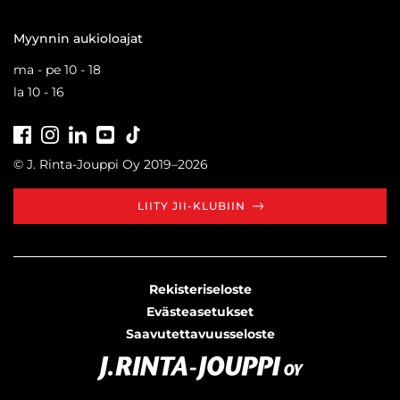
Myynnin aukioloajat
ma - pe 10 - 18
la 10 - 16
Facebook
Instagram
LinkedIn
Youtube
Tiktok
© J. Rinta-Jouppi Oy 2019–2026
LIITY JII-KLUBIIN
Rekisteriseloste
Evästeasetukset
Saavutettavuusseloste