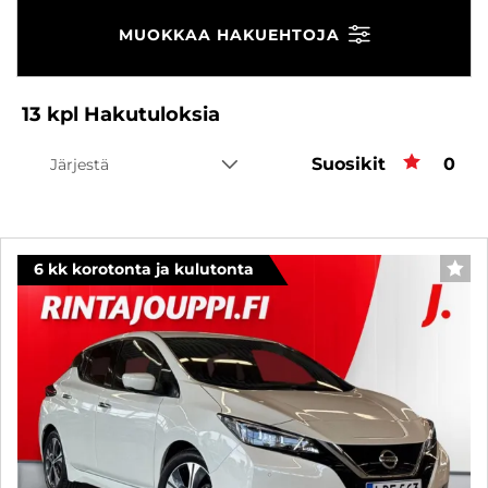
MUOKKAA HAKUEHTOJA
13
kpl
Hakutuloksia
Suosikit
Suos
0
Järjestä
6 kk korotonta ja kulutonta
SUO