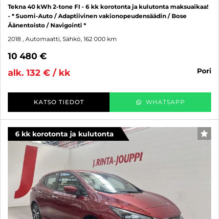
Tekna 40 kWh 2-tone FI - 6 kk korotonta ja kulutonta maksuaikaa!
- * Suomi-Auto / Adaptiivinen vakionopeudensäädin / Bose
Äänentoisto / Navigointi *
2018
, Automaatti, Sähkö, 162 000 km
10 480 €
pori
alk. 132 € / kk
KATSO TIEDOT
WHATSAPP
6 kk korotonta ja kulutonta
SUO