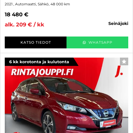
2021
, Automaatti, Sähkö, 48 000 km
18 480 €
seinäjoki
alk. 209 € / kk
KATSO TIEDOT
WHATSAPP
6 kk korotonta ja kulutonta
SUO