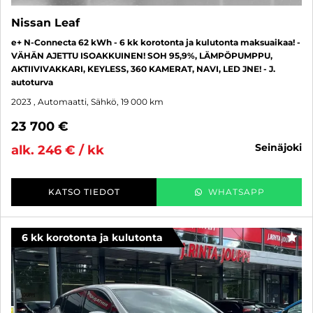
Nissan Leaf
e+ N-Connecta 62 kWh - 6 kk korotonta ja kulutonta maksuaikaa! -
VÄHÄN AJETTU ISOAKKUINEN! SOH 95,9%, LÄMPÖPUMPPU,
AKTIIVIVAKKARI, KEYLESS, 360 KAMERAT, NAVI, LED JNE! - J.
autoturva
2023
, Automaatti, Sähkö, 19 000 km
23 700 €
seinäjoki
alk. 246 € / kk
KATSO TIEDOT
WHATSAPP
6 kk korotonta ja kulutonta
SUO