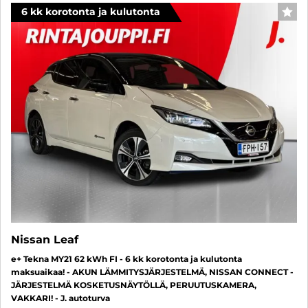
6 kk korotonta ja kulutonta
SUO
Nissan Leaf
e+ Tekna MY21 62 kWh FI - 6 kk korotonta ja kulutonta
maksuaikaa! - AKUN LÄMMITYSJÄRJESTELMÄ, NISSAN CONNECT -
JÄRJESTELMÄ KOSKETUSNÄYTÖLLÄ, PERUUTUSKAMERA,
VAKKARI! - J. autoturva