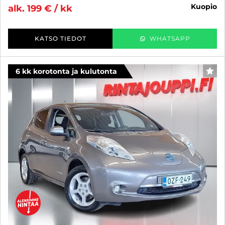
kuopio
alk. 199 € / kk
KATSO TIEDOT
WHATSAPP
6 kk korotonta ja kulutonta
SUO