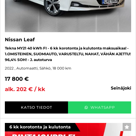
Nissan Leaf
Tekna MY21 40 kWh FI - 6 kk korotonta ja kulutonta maksuaikaa! -
1.OMISTEINEN, SUOMIAUTO, VARUSTELTU, NAHAT, VÄHÄN AJETTU!
96,4% SOH! - J. autoturva
2022
, Automaatti, Sähkö, 18 000 km
17 800 €
seinäjoki
alk. 202 € / kk
KATSO TIEDOT
WHATSAPP
6 kk korotonta ja kulutonta
SUO