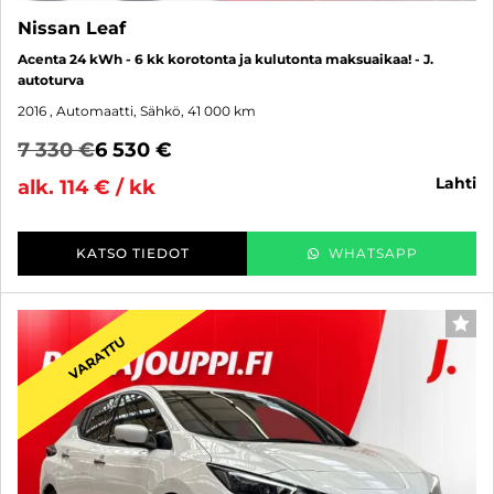
Nissan Leaf
Acenta 24 kWh - 6 kk korotonta ja kulutonta maksuaikaa! - J.
autoturva
2016
, Automaatti, Sähkö, 41 000 km
7 330 €
6 530 €
lahti
alk. 114 € / kk
KATSO TIEDOT
WHATSAPP
SUO
VARATTU