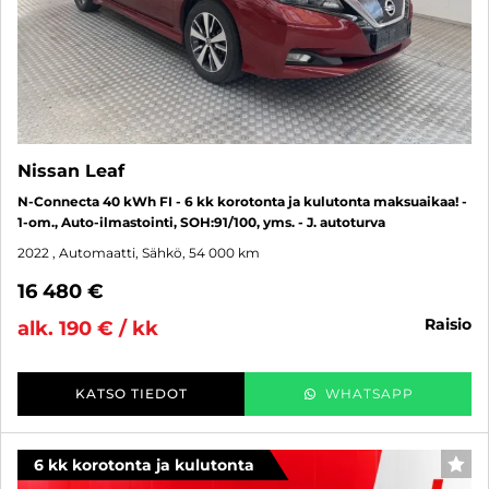
Nissan Leaf
N-Connecta 40 kWh FI - 6 kk korotonta ja kulutonta maksuaikaa! -
1-om., Auto-ilmastointi, SOH:91/100, yms. - J. autoturva
2022
, Automaatti, Sähkö, 54 000 km
16 480 €
raisio
alk. 190 € / kk
KATSO TIEDOT
WHATSAPP
6 kk korotonta ja kulutonta
SUO