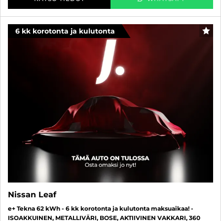
6 kk korotonta ja kulutonta
SUO
Nissan Leaf
e+ Tekna 62 kWh - 6 kk korotonta ja kulutonta maksuaikaa! -
ISOAKKUINEN, METALLIVÄRI, BOSE, AKTIIVINEN VAKKARI, 360