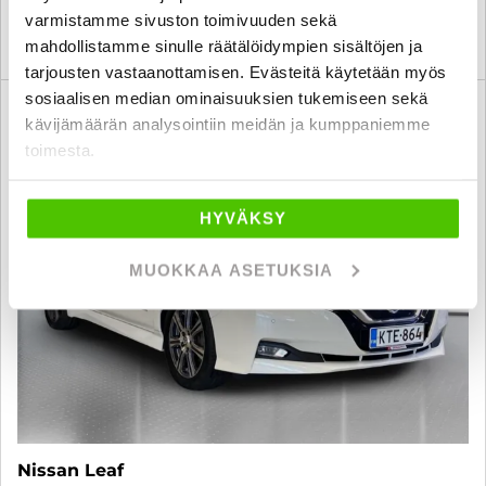
varmistamme sivuston toimivuuden sekä
KATSO TIEDOT
WHATSAPP
mahdollistamme sinulle räätälöidympien sisältöjen ja
tarjousten vastaanottamisen. Evästeitä käytetään myös
sosiaalisen median ominaisuuksien tukemiseen sekä
6 kk korotonta ja kulutonta
SUO
kävijämäärän analysointiin meidän ja kumppaniemme
toimesta.
HYVÄKSY
MUOKKAA ASETUKSIA
Nissan Leaf