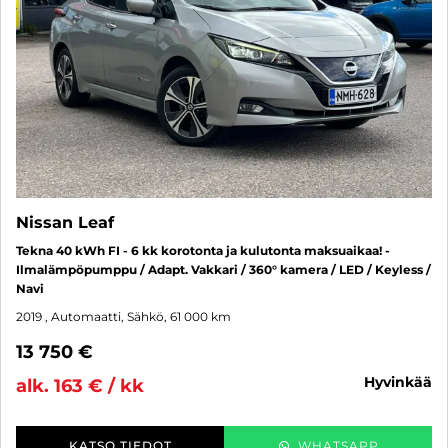
Nissan Leaf
Tekna 40 kWh FI - 6 kk korotonta ja kulutonta maksuaikaa! -
Ilmalämpöpumppu / Adapt. Vakkari / 360° kamera / LED / Keyless /
Navi
2019
, Automaatti, Sähkö, 61 000 km
13 750 €
hyvinkää
alk. 163 € / kk
KATSO TIEDOT
WHATSAPP