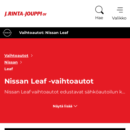
Siirry sisältöön
Hae
Valikko
Vaihtoautot: Nissan Leaf
Vaihtoautot
Nissan
Leaf
Nissan Leaf -vaihtoautot
Nissan Leaf vaihtoautot edustavat sähköautoilun kärkeä, tarjoten taloudellista ja ympäristöystävällistä liikkumista ilman kompromisseja suorituskyvyn tai mukavuuden suhteen. Täyssähköinen Nissan Leaf on tunnettu luotettavuudestaan ja ajomukavuudestaan, tehden siitä suositun valinnan sähköautoilua harkitseville kuljettajille. Tyylikkään virtaviivainen muotoilu ja aerodynaamiset linjat tekevät Leafista modernin ja silmiinpistävän vaihtoehdon tien päällä. Nissan Leaf vaihtoautot tarjoavat tilavat sisätilat, joissa korostuvat mukavuus ja huippuluokan teknologia, kuten intuitiivinen kosketusnäyttö ja edistykselliset kuljettajaa avustavat järjestelmät. Leafin akku mahdollistaa pitkän toimintamatkan, mikä tekee siitä loistavan valinnan niin päivittäiseen ajoon kuin pidemmillekin matkoille. Sähköauton hiljainen käyntiääni ja taloudelliset käyttökustannukset tekevät Nissan Leafista houkuttelevan vaihtoehdon monille. Nissan Leaf vaihtoautot sopivat erityisesti ympäristötietoisille kuljettajille, jotka haluavat vähentää päästöjään ja säästää polttoainekustannuksissa. Se on täydellinen valinta kaupunkiajoon, mutta soveltuu erinomaisesti myös perheille ja pidempien matkojen ajamiseen. J. Rinta-Joupilta ostat käytetyt, aiemmin omistuksessa olleet Nissan Leaf -vaihtoautot. Autoihin on saatavilla edullinen
Näytä lisää