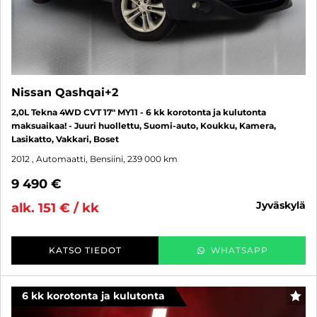
Nissan Qashqai+2
2,0L Tekna 4WD CVT 17" MY11 - 6 kk korotonta ja kulutonta
maksuaikaa! - Juuri huollettu, Suomi-auto, Koukku, Kamera,
Lasikatto, Vakkari, Boset
2012
, Automaatti, Bensiini, 239 000 km
9 490 €
jyväskylä
alk. 151 € / kk
KATSO TIEDOT
WHATSAPP
6 kk korotonta ja kulutonta
SUO