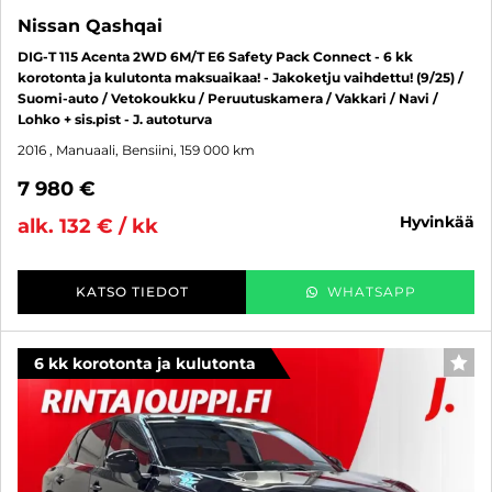
Nissan Qashqai
DIG-T 115 Acenta 2WD 6M/T E6 Safety Pack Connect - 6 kk
korotonta ja kulutonta maksuaikaa! - Jakoketju vaihdettu! (9/25) /
Suomi-auto / Vetokoukku / Peruutuskamera / Vakkari / Navi /
Lohko + sis.pist - J. autoturva
2016
, Manuaali, Bensiini, 159 000 km
7 980 €
hyvinkää
alk. 132 € / kk
KATSO TIEDOT
WHATSAPP
6 kk korotonta ja kulutonta
SUO