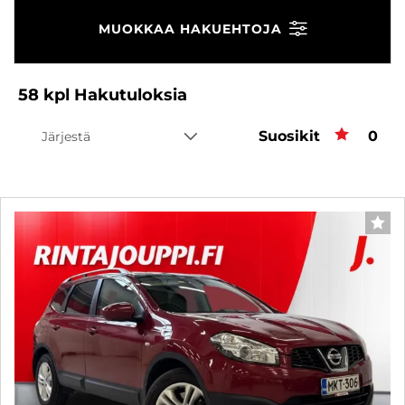
MUOKKAA HAKUEHTOJA
58
kpl
Hakutuloksia
Suosikit
Suos
0
Järjestä
SUO