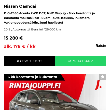
Nissan Qashqai
DIG-T 160 Acenta 2WD DCT, NNC Display - 6 kk korotonta ja
kulutonta maksuaikaa! - Suomi-auto, Koukku, P.kamera,
Vakionopeudensäädin, Juuri huollettu!
2019
, Automaatti, Bensiini, 126 000 km
15 280 €
raisio
alk. 178 € / kk
KATSO TIEDOT
WHATSAPP
6 kk korotonta ja kulutonta
SUO