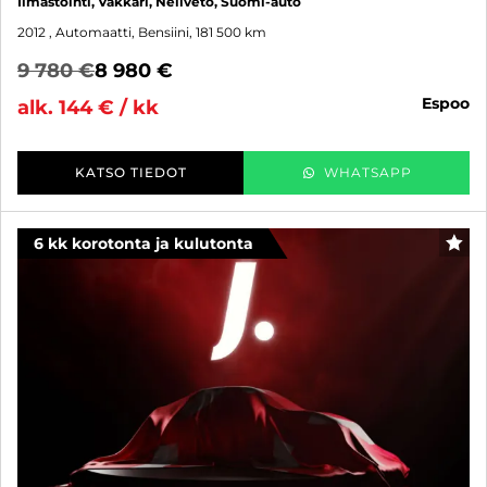
Ilmastointi, Vakkari, Neliveto, Suomi-auto
2012
, Automaatti, Bensiini, 181 500 km
9 780 €
8 980 €
espoo
alk. 144 € / kk
KATSO TIEDOT
WHATSAPP
6 kk korotonta ja kulutonta
SUO