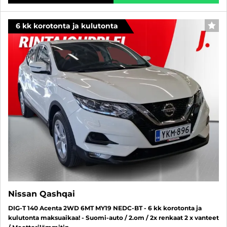
6 kk korotonta ja kulutonta
SUO
Nissan Qashqai
DIG-T 140 Acenta 2WD 6MT MY19 NEDC-BT - 6 kk korotonta ja
kulutonta maksuaikaa! - Suomi-auto / 2.om / 2x renkaat 2 x vanteet