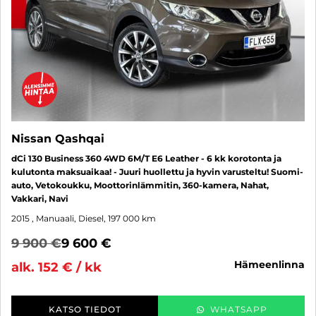
Nissan Qashqai
dCi 130 Business 360 4WD 6M/T E6 Leather - 6 kk korotonta ja
kulutonta maksuaikaa! - Juuri huollettu ja hyvin varusteltu! Suomi-
auto, Vetokoukku, Moottorinlämmitin, 360-kamera, Nahat,
Vakkari, Navi
2015
, Manuaali, Diesel, 197 000 km
9 900 €
9 600 €
hämeenlinna
alk. 152 € / kk
KATSO TIEDOT
WHATSAPP