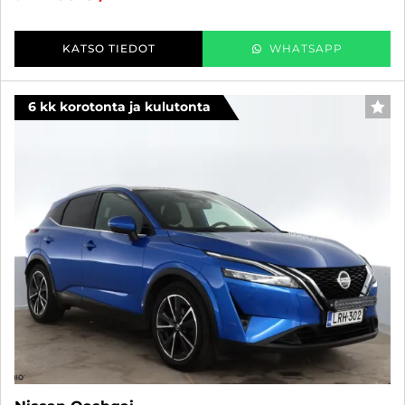
KATSO TIEDOT
WHATSAPP
6 kk korotonta ja kulutonta
SUO