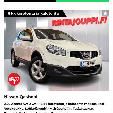
6 kk korotonta ja kulutonta
SUO
Nissan Qashqai
2,0L Acenta 4WD CVT - 6 kk korotonta ja kulutonta maksuaikaa! -
Vetokoukku, Lohkolämmitin + sisäpuhallin, Tutka taakse,