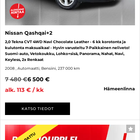
Nissan Qashqai+2
2,0 Tekna CVT 4WD Navi Chocolate Leather - 6 kk korotonta ja
kulutonta maksuaikaa! - Hyvin varusteltu 7-Paikkainen neliveto!
Suomi-auto, Vetokoukku, Lohko+sisä, Panorama, Nahat, Navi,
Keyless, 2x Renkaat
2008
, Automaatti, Bensiini, 237 000 km
7 480 €
6 500 €
hämeenlinna
alk. 113 € / kk
KATSO TIEDOT
SUO
VARATTU