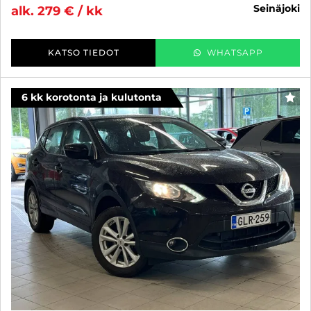
seinäjoki
alk. 279 € / kk
KATSO TIEDOT
WHATSAPP
6 kk korotonta ja kulutonta
SUO