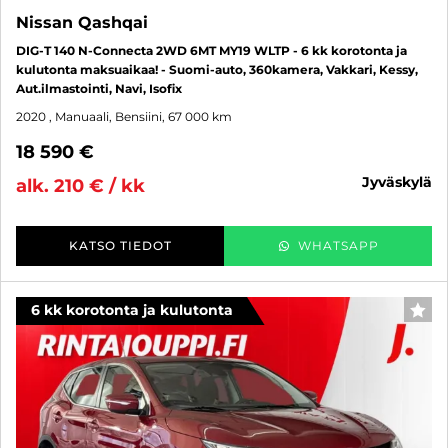
Nissan Qashqai
DIG-T 140 N-Connecta 2WD 6MT MY19 WLTP - 6 kk korotonta ja
kulutonta maksuaikaa! - Suomi-auto, 360kamera, Vakkari, Kessy,
Aut.ilmastointi, Navi, Isofix
2020
, Manuaali, Bensiini, 67 000 km
18 590 €
jyväskylä
alk. 210 € / kk
KATSO TIEDOT
WHATSAPP
6 kk korotonta ja kulutonta
SUO