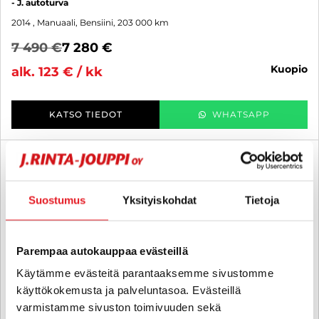
- J. autoturva
2014
, Manuaali, Bensiini, 203 000 km
7 490 €
7 280 €
kuopio
alk. 123 € / kk
KATSO TIEDOT
WHATSAPP
6 kk korotonta ja kulutonta
SUO
Suostumus
Yksityiskohdat
Tietoja
Parempaa autokauppaa evästeillä
Käytämme evästeitä parantaaksemme sivustomme
käyttökokemusta ja palveluntasoa. Evästeillä
varmistamme sivuston toimivuuden sekä