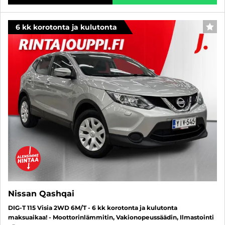
6 kk korotonta ja kulutonta
SUO
Nissan Qashqai
DIG-T 115 Visia 2WD 6M/T - 6 kk korotonta ja kulutonta
maksuaikaa! - Moottorinlämmitin, Vakionopeussäädin, Ilmastointi