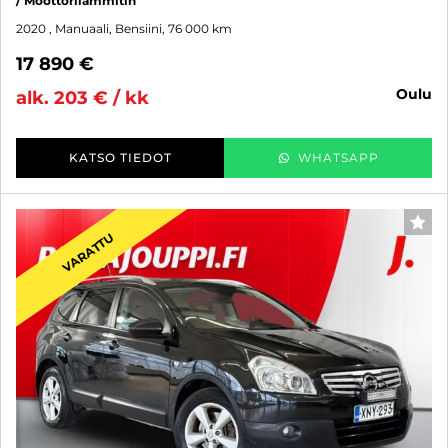
/ Moottorilämmitin
2020
, Manuaali, Bensiini, 76 000 km
17 890 €
oulu
alk. 203 € / kk
KATSO TIEDOT
WHATSAPP
SUO
VARATTU