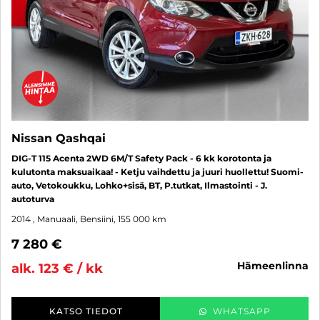
Nissan Qashqai
DIG-T 115 Acenta 2WD 6M/T Safety Pack - 6 kk korotonta ja
kulutonta maksuaikaa! - Ketju vaihdettu ja juuri huollettu! Suomi-
auto, Vetokoukku, Lohko+sisä, BT, P.tutkat, Ilmastointi - J.
autoturva
2014
, Manuaali, Bensiini, 155 000 km
7 280 €
hämeenlinna
alk. 123 € / kk
KATSO TIEDOT
WHATSAPP