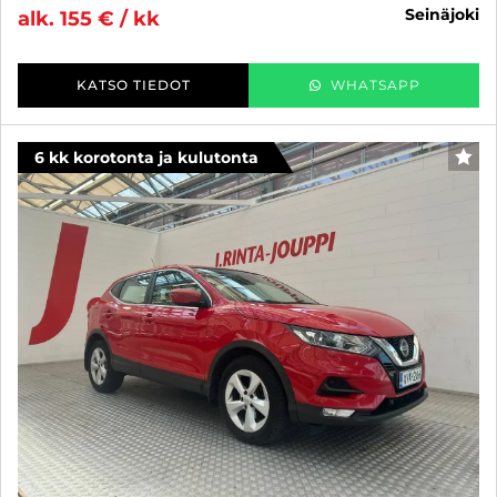
seinäjoki
alk. 155 € / kk
KATSO TIEDOT
WHATSAPP
6 kk korotonta ja kulutonta
SUO