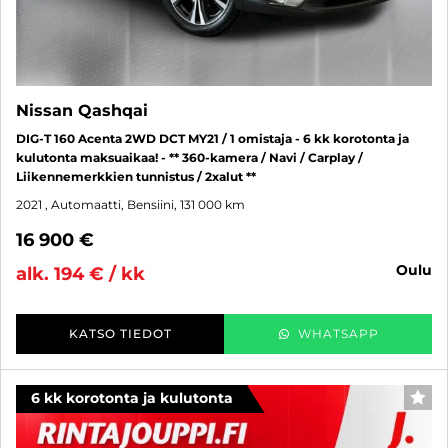
Nissan Qashqai
DIG-T 160 Acenta 2WD DCT MY21 / 1 omistaja - 6 kk korotonta ja
kulutonta maksuaikaa! - ** 360-kamera / Navi / Carplay /
Liikennemerkkien tunnistus / 2xalut **
2021
, Automaatti, Bensiini, 131 000 km
16 900 €
oulu
alk. 194 € / kk
KATSO TIEDOT
WHATSAPP
6 kk korotonta ja kulutonta
SUO