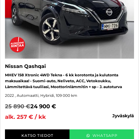
Nissan Qashqai
MHEV 158 Xtronic 4WD Tekna - 6 kk korotonta ja kulutonta
maksuaikaa! - Suomi-auto, Neliveto, ACC, Vetokoukku,
Lämmitettävä tuulilasi, Moottorinlämmitin + sp - J. autoturva
2022
, Automaatti, Hybridi, 109 000 km
25 890 €
24 900 €
jyväskylä
alk. 257 € / kk
KATSO TIEDOT
WHATSAPP