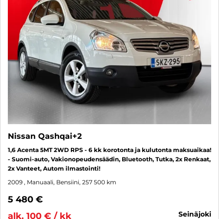
Nissan Qashqai+2
1,6 Acenta 5MT 2WD RPS - 6 kk korotonta ja kulutonta maksuaikaa!
- Suomi-auto, Vakionopeudensäädin, Bluetooth, Tutka, 2x Renkaat,
2x Vanteet, Autom ilmastointi!
2009
, Manuaali, Bensiini, 257 500 km
5 480 €
seinäjoki
alk. 100 € / kk