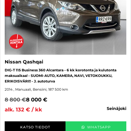
Nissan Qashqai
DIG-T 115 Business 360 Alcantara - 6 kk korotonta ja kulutonta
maksuaikaa! - SUOMI-AUTO, KAMERA, NAVI, VETOKOUKKU,
ERIKOISVÄRI!! - J. autoturva
2014
, Manuaali, Bensiini, 187 500 km
8 800 €
8 000 €
seinäjoki
alk. 132 € / kk
KATSO TIEDOT
WHATSAPP