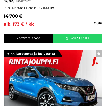
07/26! / Ilmastointi
2019
, Manuaali, Bensiini, 87 000 km
14 700 €
oulu
alk. 173 € / kk
KATSO TIEDOT
WHATSAPP
6 kk korotonta ja kulutonta
SUO