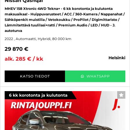
Nissan Qashqai
MHEV 158 Xtronic 4WD Tekna+ - 6 kk korotonta ja kulutonta
maksuaikaa! - Huippuvarusteet / ACC / 360-Kamera / Nappanahat /
Sähköpenkit muistilla / Vetokoukku / ProPilot / Digimittaristo /
Lämmitettävä tuulilasi+ratti / Premium Audio / LED / HUD - J.
autoturva
2022
, Automaatti, Hybridi, 80 000 km
29 870 €
helsinki
alk. 285 € / kk
KATSO TIEDOT
WHATSAPP
6 kk korotonta ja kulutonta
SUO