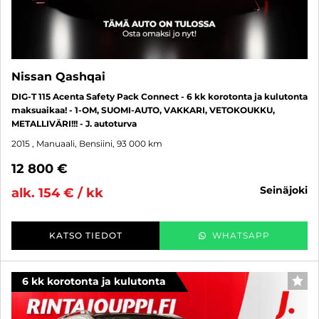
Nissan Qashqai
DIG-T 115 Acenta Safety Pack Connect - 6 kk korotonta ja kulutonta
maksuaikaa! - 1-OM, SUOMI-AUTO, VAKKARI, VETOKOUKKU,
METALLIVÄRI!!! - J. autoturva
2015
, Manuaali, Bensiini, 93 000 km
12 800 €
seinäjoki
alk. 154 € / kk
KATSO TIEDOT
WHATSAPP
6 kk korotonta ja kulutonta
SUO