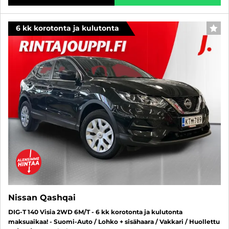
6 kk korotonta ja kulutonta
SUO
Nissan Qashqai
DIG-T 140 Visia 2WD 6M/T - 6 kk korotonta ja kulutonta
maksuaikaa! - Suomi-Auto / Lohko + sisähaara / Vakkari / Huollettu