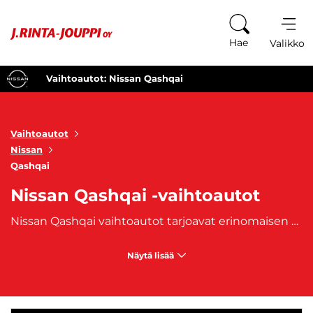
Siirry sisältöön
Hae
Valikko
Vaihtoautot: Nissan Qashqai
Vaihtoautot
Nissan
Qashqai
Nissan Qashqai -vaihtoautot
Nissan Qashqai vaihtoautot tarjoavat erinomaisen mahdollisuuden hankkia käytännöllinen ja tyylikäs SUV edullisemmalla hinnalla. Nissan Qashqai on ollut suosittu valinta perheiden ja aktiivisten elämäntapojen vuoksi, ja vaihtoautona se tarjoaa erinomaista vastinetta rahalle. J. Rinta-Joupilta löydät laajan valikoiman Nissan Qashqai vaihtoautoja, jotka yhdistävät mukautuvan muotoilun, modernit ominaisuudet ja kohtuulliset kustannukset. Nissan Qashqai vaihtoautot ovat täydellinen valinta niille, jotka arvostavat korkeaa mukavuutta ja käytännöllisyyttä, mutta eivät halua tinkiä tyylistä tai suorituskyvystä. Tämä malli sopii erinomaisesti perheille, jotka tarvitsevat tilavan ja turvallisen ajoneuvon, mutta myös aktiivisille kaupunkilaisille, jotka arvostavat SUV-mallin monipuolisuutta. Qashqai tarjoaa runsaasti tilaa matkustajille ja tavaroille, ja sen ajettavuus on mukautettu sekä kaupungin hektiseen elämään että pidemmille matkoille.
Näytä lisää