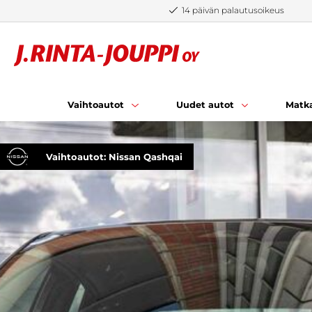
Siirry sisältöön
14 päivän palautusoikeus
Vaihtoautot
Uudet autot
Matka
Vaihtoautot: Nissan Qashqai