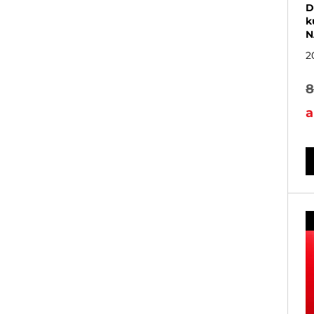
D
k
N
2
8
a