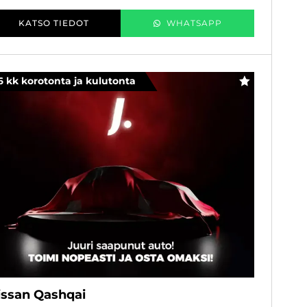
KATSO TIEDOT
WHATSAPP
6 kk korotonta ja kulutonta
SUOSIKKI
issan Qashqai