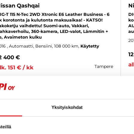
issan Qashqai
N
IG-T 115 N-Tec 2WD Xtronic E6 Leather Business - 6
DI
k korotonta ja kulutonta maksuaikaa! - KATSO!
ko
akoketju vaihdettu! Suomi-auto, Vakkari,
AU
ahkaverhoilu, 360-kamera, LED-valot, Lämmitin +
au
p, Avaimeton kulku
20
016
, Automaatti, Bensiini, 108 000 km
Käytetty
1
2 400 €
al
tampere
lk. 151 € / kk
KATSO TIEDOT
WHATSAPP
Yksityiskohdat
6 kk korotonta ja kulutonta
SUOSIKKI
eillä