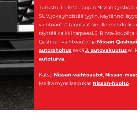
Tutustu J. Rinta-Joupin Nissan Qashqai v
SUV, joka yhdistää tyylin, käytännöllis
vaihtoautot tarjoavat sinulle mahdollis
täyttää kaikki tarpeesi. J. Rinta-Joupil
Qashqai -vaihtoautot ja
Nissan Qashqai
autorahoitus
sekä
J. autovakuutus
eli 
autoturva
.
Katso
Nissan-vaihtoautot
,
Nissan-maas
Meiltä myös laadukas
Nissan-huolto
.