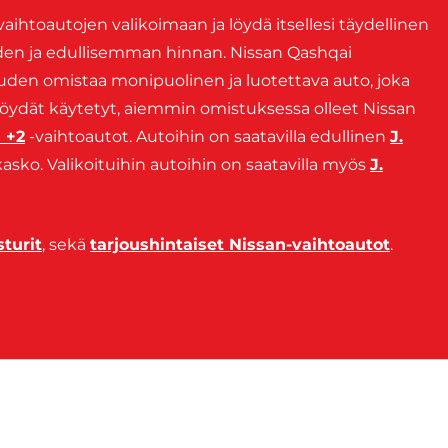
aihtoautojen valikoimaan ja löydä itsellesi täydellinen
yyden ja edullisemman hinnan. Nissan Qashqai
uuden omistaa monipuolinen ja luotettava auto, joka
ta löydät käytetyt, aiemmin omistuksessa olleet Nissan
 +2
-vaihtoautot. Autoihin on saatavilla edullinen
J.
kasko. Valikoituihin autoihin on saatavilla myös
J.
turit
, sekä
tarjoushintaiset Nissan-vaihtoautot
.