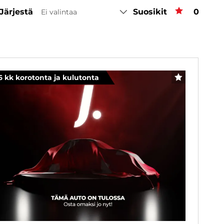
Järjestä
Suosikit
Suosiki
0
Ei valintaa
6 kk korotonta ja kulutonta
SUOSIKKI