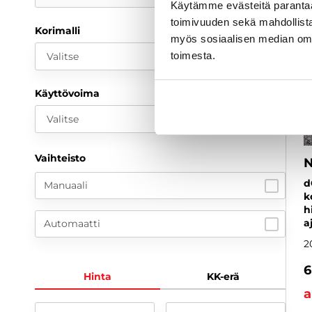
Käytämme evästeitä paranta
toimivuuden sekä mahdollista
Korimalli
myös sosiaalisen median om
toimesta.
Valitse
Käyttövoima
Valitse
Vaihteisto
N
d
Manuaali
k
h
a
Automaatti
2
6
Hinta
KK-erä
a