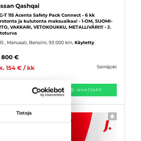
issan Qashqai
G-T 115 Acenta Safety Pack Connect - 6 kk
rotonta ja kulutonta maksuaikaa! - 1-OM, SUOMI-
TO, VAKKARI, VETOKOUKKU, METALLIVÄRI!!! - J.
toturva
15
, Manuaali, Bensiini, 93 000 km
Käytetty
2 800 €
seinäjoki
k. 154 € / kk
KATSO TIEDOT
WHATSAPP
Tietoja
6 kk korotonta ja kulutonta
SUOSIKKI