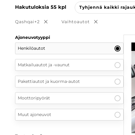
Hakutuloksia
55
kpl
Tyhjennä kaikki rajau
Qashqai+2
Vaihtoautot
Poista valinta
Poista valinta
Ajoneuvotyyppi
Henkilöautot
Matkailuautot ja -vaunut
Pakettiautot ja kuorma-autot
Moottoripyörät
Muut ajoneuvot