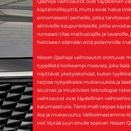
Qashqai vaihtoautot ovat täydellinen val
käytännöllisyyttä, mutta eivät halua tinki
erinomaisesti perheille, jotka tarvitseva
aktiivisille kaupunkilaisille, jotka arvo
runsaasti tilaa matkustajille ja tavaroi
hektiseen elämään että pidemmille matk
Nissan Qashqai vaihtoautot erottuvat mo
tyypillistä korkeampi maavara, joka lisä
näyttävät yksityiskohdat, kuten tyylikkää
tarjoaa nykyaikaisia mukavuuksia ja laa
istuimet ja intuitiiviset teknologiat te
vaihtoautot ovat täydellinen vaihtoehto ni
katumaasturia. Tämä malli tarjoaa käytänn
iloa ja mukavuutta. Valikoimastamme löyd
voit löytää juuri sinulle sopivan Nissan 