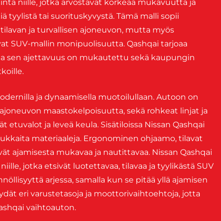
inta niille, jotka arvostavat korkeaa mukavuutta ja
ä tyylistä tai suorituskyvystä. Tämä malli sopii
t tilavan ja turvallisen ajoneuvon, mutta myös
stavat SUV-mallin monipuolisuutta. Qashqai tarjoaa
lle, ja sen ajettavuus on mukautettu sekä kaupungin
oille.
dernilla ja dynaamisella muotoilullaan. Autoon on
ä ajoneuvon maastokelpoisuutta, sekä rohkeat linjat ja
t etuvalot ja leveä keula. Sisätiloissa Nissan Qashqai
dukkaita materiaaleja. Ergonominen ohjaamo, tilavat
kevät ajamisesta mukavaa ja nautittavaa. Nissan Qashqai
ille, jotka etsivät luotettavaa, tilavaa ja tyylikästä SUV
öllisyyttä arjessa, samalla kun se pitää yllä ajamisen
ät eri varustetasoja ja moottorivaihtoehtoja, jotta
Qashqai vaihtoauton.