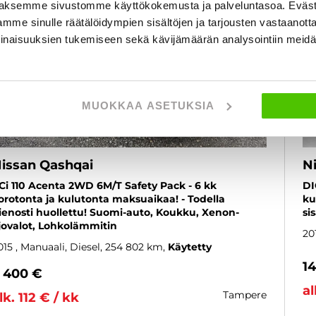
aksemme sivustomme käyttökokemusta ja palveluntasoa. Eväst
mme sinulle räätälöidympien sisältöjen ja tarjousten vastaanott
inaisuuksien tukemiseen sekä kävijämäärän analysointiin mei
MUOKKAA ASETUKSIA
issan Qashqai
N
Ci 110 Acenta 2WD 6M/T Safety Pack - 6 kk
DI
orotonta ja kulutonta maksuaikaa! - Todella
ku
ienosti huollettu! Suomi-auto, Koukku, Xenon-
si
jovalot, Lohkolämmitin
20
015
, Manuaali, Diesel, 254 802 km
Käytetty
1
 400 €
al
tampere
lk. 112 € / kk