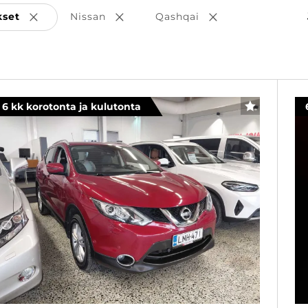
kset
Nissan
Qashqai
Poista valinta
Poista valinta
Poista valinta
6 kk korotonta ja kulutonta
SUOSIKKI