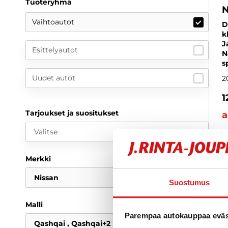
Tuoteryhmä
N
Vaihtoautot
D
k
J
Esittelyautot
N
s
Uudet autot
2
1
Tarjoukset ja suositukset
a
Valitse
Merkki
Nissan
Suostumus
Malli
Parempaa autokauppaa eväst
Qashqai
Qashqai+2