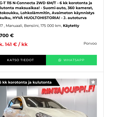
G-T 115 N-Connecta 2WD 6M/T - 6 kk korotonta ja
lutonta maksuaikaa! - Suomi-auto, 360 kamerat,
tokoukku, Lohkolämmitin, Avaimeton käynnistys
 kulku, HYVÄ HUOLTOHISTORIA! - J. autoturva
17
, Manuaali, Bensiini, 175 000 km
Käytetty
 700 €
porvoo
k. 141 € / kk
KATSO TIEDOT
WHATSAPP
6 kk korotonta ja kulutonta
SUOSIKKI