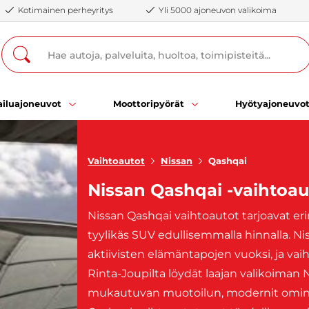
Kotimainen perheyritys
Yli 5000 ajoneuvon valikoima
iluajoneuvot
Moottoripyörät
Hyötyajoneuvo
Vaihtoautot
Nissan
Qashqai
Nissan Qashqai -vaihtoau
Nissan Qashqai vaihtoautot tarjoavat e
tyylikäs SUV edullisemmalla hinnalla. Ni
aktiivisten elämäntapojen vuoksi, ja vaih
Rinta-Joupilta löydät laajan valikoiman 
mukautuvan muotoilun, modernit ominai