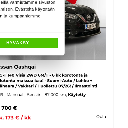
eillä varmistamme sivuston
amisen. Evästeitä käytetään
dän ja kumppaniemme
HYVÄKSY
issan Qashqai
G-T 140 Visia 2WD 6M/T - 6 kk korotonta ja
lutonta maksuaikaa! - Suomi-Auto / Lohko +
sähaara / Vakkari / Huollettu 07/26! / Ilmastointi
19
, Manuaali, Bensiini, 87 000 km
Käytetty
4 700 €
oulu
k. 173 € / kk