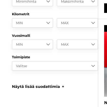
Minimihinta
Maksimihinta
Kilometrit
MIN
MAX
Vuosimalli
MIN
MAX
Toimipiste
Valitse
Näytä lisää suodattimia
N