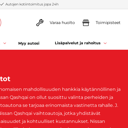
Autojen kotiintoimitus jopa 24h
Varaa huolto
Toimipisteet
t
Lisäpalvelut ja rahoitus
Myy autosi
tot
rinomaisen mahdollisuuden hankkia käytännöllinen ja
ssan Qashqai on ollut suosittu valinta perheiden ja
toautona se tarjoaa erinomaista vastinetta rahalle. J.
Nissan Qashqai vaihtoautoja, jotka yhdistävät
suudet ja kohtuulliset kustannukset. Nissan