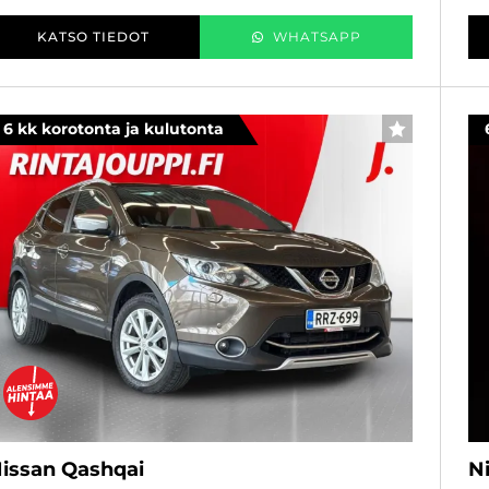
KATSO TIEDOT
WHATSAPP
6 kk korotonta ja kulutonta
SUOSIKKI
issan Qashqai
N