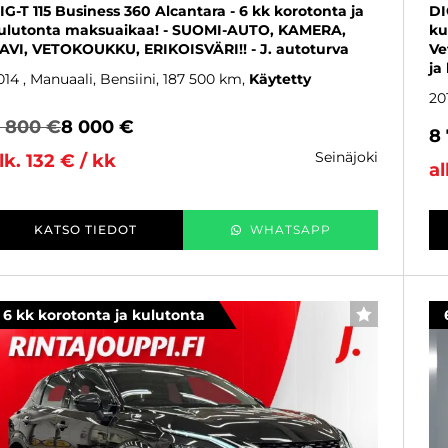
IG-T 115 Business 360 Alcantara - 6 kk korotonta ja
DI
ulutonta maksuaikaa! - SUOMI-AUTO, KAMERA,
ku
AVI, VETOKOUKKU, ERIKOISVÄRI!! - J. autoturva
Ve
ja
014
, Manuaali, Bensiini, 187 500 km
Käytetty
20
 800 €
8 000 €
8
seinäjoki
lk. 132 € / kk
al
KATSO TIEDOT
WHATSAPP
6 kk korotonta ja kulutonta
SUOSIKKI