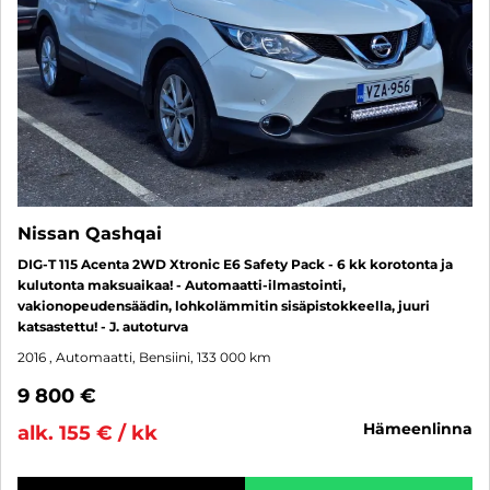
Nissan Qashqai
DIG-T 115 Acenta 2WD Xtronic E6 Safety Pack - 6 kk korotonta ja
kulutonta maksuaikaa! - Automaatti-ilmastointi,
vakionopeudensäädin, lohkolämmitin sisäpistokkeella, juuri
katsastettu! - J. autoturva
2016
, Automaatti, Bensiini, 133 000 km
9 800 €
hämeenlinna
alk. 155 € / kk