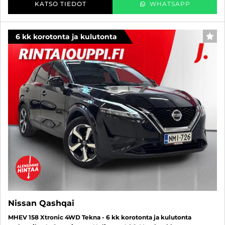
KATSO TIEDOT
WHATSAPP
6 kk korotonta ja kulutonta
SUO
Nissan Qashqai
MHEV 158 Xtronic 4WD Tekna - 6 kk korotonta ja kulutonta