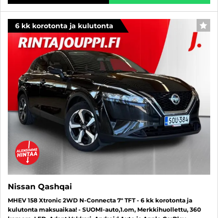
6 kk korotonta ja kulutonta
SUO
Nissan Qashqai
MHEV 158 Xtronic 2WD N-Connecta 7" TFT - 6 kk korotonta ja
kulutonta maksuaikaa! - SUOMI-auto,1.om, Merkkihuollettu, 360