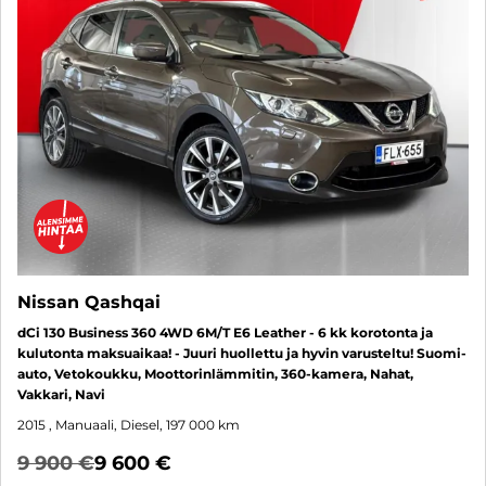
Nissan Qashqai
dCi 130 Business 360 4WD 6M/T E6 Leather - 6 kk korotonta ja
kulutonta maksuaikaa! - Juuri huollettu ja hyvin varusteltu! Suomi-
auto, Vetokoukku, Moottorinlämmitin, 360-kamera, Nahat,
Vakkari, Navi
2015
, Manuaali, Diesel, 197 000 km
9 900 €
9 600 €