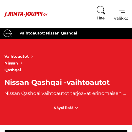
Siirry sisältöön
Hae
Valikko
Vaihtoautot: Nissan Qashqai
Vaihtoautot
Nissan
Qashqai
Nissan Qashqai -vaihtoautot
Nissan Qashqai vaihtoautot tarjoavat erinomaisen mahdollisuuden hankkia käytännöllinen ja tyylikäs SUV edullisemmalla hinnalla. Nissan Qashqai on ollut suosittu valinta perheiden ja aktiivisten elämäntapojen vuoksi, ja vaihtoautona se tarjoaa erinomaista vastinetta rahalle. J. Rinta-Joupilta löydät laajan valikoiman Nissan Qashqai vaihtoautoja, jotka yhdistävät mukautuvan muotoilun, modernit ominaisuudet ja kohtuulliset kustannukset. Nissan Qashqai vaihtoautot ovat täydellinen valinta niille, jotka arvostavat korkeaa mukavuutta ja käytännöllisyyttä, mutta eivät halua tinkiä tyylistä tai suorituskyvystä. Tämä malli sopii erinomaisesti perheille, jotka tarvitsevat tilavan ja turvallisen ajoneuvon, mutta myös aktiivisille kaupunkilaisille, jotka arvostavat SUV-mallin monipuolisuutta. Qashqai tarjoaa runsaasti tilaa matkustajille ja tavaroille, ja sen ajettavuus on mukautettu sekä kaupungin hektiseen elämään että pidemmille matkoille.
Näytä lisää