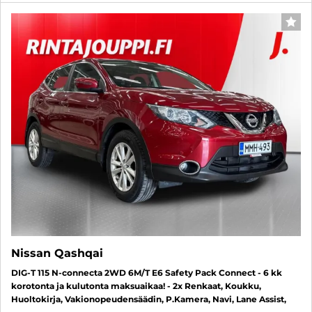
SUO
Nissan Qashqai
DIG-T 115 N-connecta 2WD 6M/T E6 Safety Pack Connect - 6 kk
korotonta ja kulutonta maksuaikaa! - 2x Renkaat, Koukku,
Huoltokirja, Vakionopeudensäädin, P.Kamera, Navi, Lane Assist,