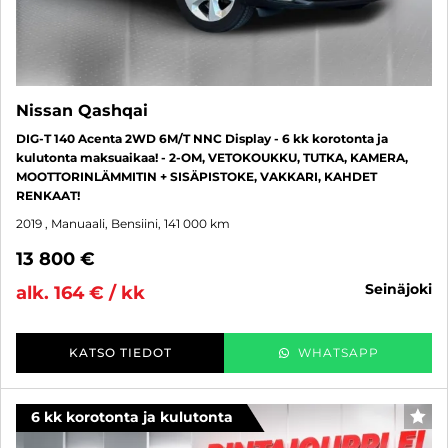
Nissan Qashqai
DIG-T 140 Acenta 2WD 6M/T NNC Display - 6 kk korotonta ja
kulutonta maksuaikaa! - 2-OM, VETOKOUKKU, TUTKA, KAMERA,
MOOTTORINLÄMMITIN + SISÄPISTOKE, VAKKARI, KAHDET
RENKAAT!
2019
, Manuaali, Bensiini, 141 000 km
13 800 €
seinäjoki
alk. 164 € / kk
KATSO TIEDOT
WHATSAPP
6 kk korotonta ja kulutonta
SUO