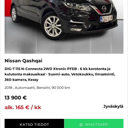
Nissan Qashqai
DIG-T 115 N-Connecta 2WD Xtronic PFEB - 6 kk korotonta ja
kulutonta maksuaikaa! - Suomi-auto, Vetokoukku, Ilmastointi,
360-kamera, Kessy
2018
, Automaatti, Bensiini, 90 000 km
13 900 €
jyväskylä
alk. 165 € / kk
KATSO TIEDOT
WHATSAPP