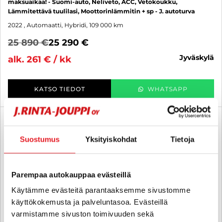
maksuaikaa! - Suomi-auto, Neliveto, ACC, Vetokoukku,
Lämmitettävä tuulilasi, Moottorinlämmitin + sp - J. autoturva
2022
, Automaatti, Hybridi, 109 000 km
25 890 €
25 290 €
jyväskylä
alk. 261 € / kk
KATSO TIEDOT
WHATSAPP
6 kk korotonta ja kulutonta
SUO
Suostumus
Yksityiskohdat
Tietoja
Parempaa autokauppaa evästeillä
Käytämme evästeitä parantaaksemme sivustomme
käyttökokemusta ja palveluntasoa. Evästeillä
varmistamme sivuston toimivuuden sekä