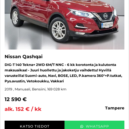
Nissan Qashqai
DIG-T 140 Tekna+ 2WD 6M/T NNC - 6 kk korotonta ja kulutonta
maksuaikaa! - Juuri huollettu ja jakoketju vaihdettu! Hyvillä
varusteilla! Suomi-auto, Navi, BOSE, LED, P.kamera 360°+P.tutkat,
Pys.avustin, Vetokoukku, Vakkari
2019
, Manuaali, Bensiini, 169 028 km
12 590 €
tampere
alk. 152 € / kk
KATSO TIEDOT
WHATSAPP