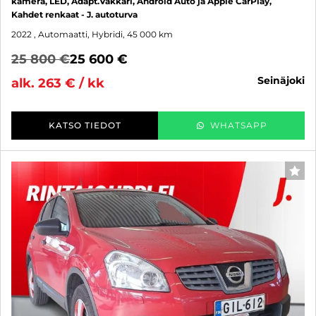
kamera, LED, Adapt.Vakkari, Android Auto ja Apple CarPlay,
Kahdet renkaat - J. autoturva
2022
, Automaatti, Hybridi, 45 000 km
25 800 €
25 600 €
seinäjoki
alk. 263 € / kk
KATSO TIEDOT
WHATSAPP
SUO