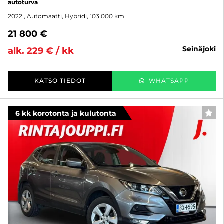
autoturva
2022
, Automaatti, Hybridi, 103 000 km
21 800 €
seinäjoki
alk. 229 € / kk
KATSO TIEDOT
WHATSAPP
6 kk korotonta ja kulutonta
SUO