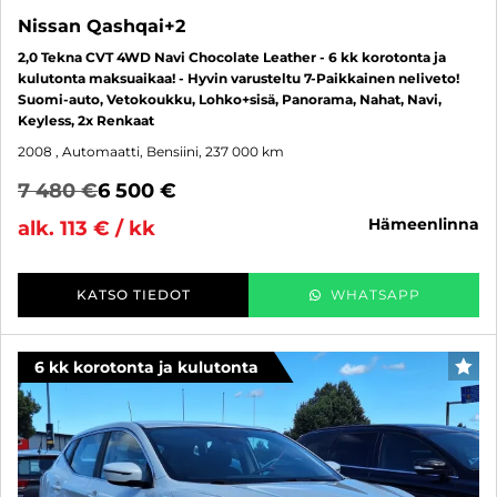
Nissan Qashqai+2
2,0 Tekna CVT 4WD Navi Chocolate Leather - 6 kk korotonta ja
kulutonta maksuaikaa! - Hyvin varusteltu 7-Paikkainen neliveto!
Suomi-auto, Vetokoukku, Lohko+sisä, Panorama, Nahat, Navi,
Keyless, 2x Renkaat
2008
, Automaatti, Bensiini, 237 000 km
7 480 €
6 500 €
hämeenlinna
alk. 113 € / kk
KATSO TIEDOT
WHATSAPP
6 kk korotonta ja kulutonta
SUO