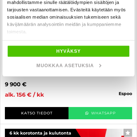
mahdollistamme sinulle räätälöidympien sisältöjen ja
tarjousten vastaanottamisen. Evästeitä käytetään myös
sosiaalisen median ominaisuuksien tukemiseen sekä
kävijämäärän analysointiin meidän ja kumppaniemme
toimesta.
Nissan Qashqai
DIG-T 115 Acenta 2WD Xtronic E6 Safety Pack Connect - 6 kk
HYVÄKSY
korotonta ja kulutonta maksuaikaa! - Vetokoukku,
Moottorilämmitin, Peruutuskamera, Navi, Ilmastointi, Hyvin
huollettu, Katsastettu 05/2026, Suomi-auto
MUOKKAA ASETUKSIA
2016
, Automaatti, Bensiini, 126 000 km
9 900 €
espoo
alk. 156 € / kk
KATSO TIEDOT
WHATSAPP
6 kk korotonta ja kulutonta
SUO