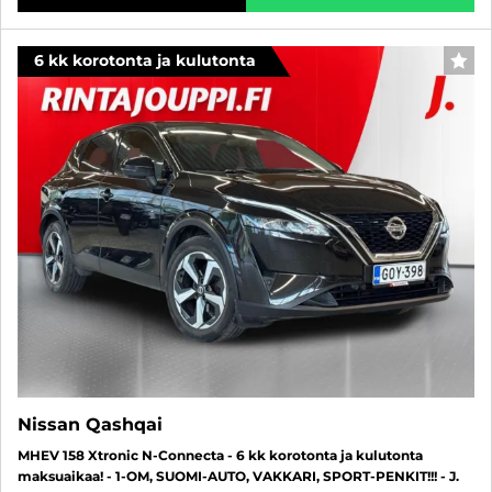
6 kk korotonta ja kulutonta
SUO
Nissan Qashqai
MHEV 158 Xtronic N-Connecta - 6 kk korotonta ja kulutonta
maksuaikaa! - 1-OM, SUOMI-AUTO, VAKKARI, SPORT-PENKIT!!! - J.