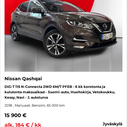
Nissan Qashqai
DIG-T 115 N-Connecta 2WD 6M/T PFEB - 6 kk korotonta ja
kulutonta maksuaikaa! - Suomi-auto, Huoltokirja, Vetokoukku,
Kessy, Navi - J. autoturva
2018
, Manuaali, Bensiini, 65 000 km
15 900 €
jyväskylä
alk. 184 € / kk