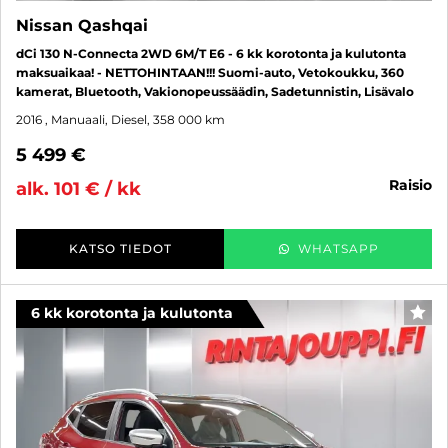
Nissan Qashqai
dCi 130 N-Connecta 2WD 6M/T E6 - 6 kk korotonta ja kulutonta
maksuaikaa! - NETTOHINTAAN!!! Suomi-auto, Vetokoukku, 360
kamerat, Bluetooth, Vakionopeussäädin, Sadetunnistin, Lisävalo
2016
, Manuaali, Diesel, 358 000 km
5 499 €
raisio
alk. 101 € / kk
KATSO TIEDOT
WHATSAPP
6 kk korotonta ja kulutonta
SUO