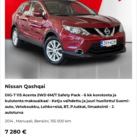
Nissan Qashqai
DIG-T 115 Acenta 2WD 6M/T Safety Pack - 6 kk korotonta ja
kulutonta maksuaikaa! - Ketju vaihdettu ja juuri huollettu! Suomi-
auto, Vetokoukku, Lohko+sisä, BT, P.tutkat, Ilmastointi - J.
autoturva
2014
, Manuaali, Bensiini, 155 000 km
7 280 €