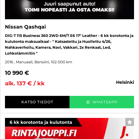
Nissan Qashqai
DIG-T 115 Business 360 2WD 6M/T E6 17" Leather - 6 kk korotonta ja
kulutonta maksuaikaa! - " Katsastettu ja Huollettu 4/26,
Nahkaverhoilu, Kamera, Navi, Vakkari, 2x Renkaat, Led,
Lohkolämmitin "
2016
, Manuaali, Bensiini, 102 000 km
10 990 €
helsinki
alk. 137 € / kk
KATSO TIEDOT
WHATSAPP
6 kk korotonta ja kulutonta
SUO