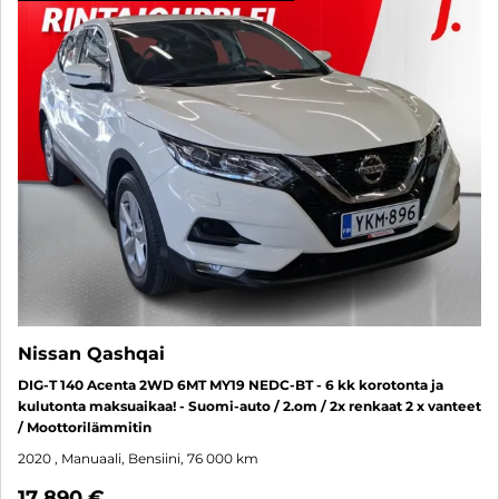
Nissan Qashqai
DIG-T 140 Acenta 2WD 6MT MY19 NEDC-BT - 6 kk korotonta ja
kulutonta maksuaikaa! - Suomi-auto / 2.om / 2x renkaat 2 x vanteet
/ Moottorilämmitin
2020
, Manuaali, Bensiini, 76 000 km
17 890 €