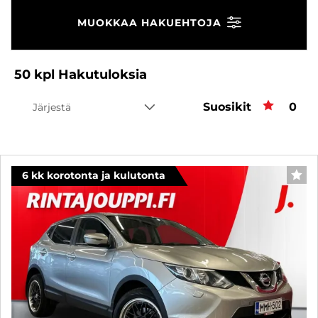
MUOKKAA HAKUEHTOJA
50
kpl
Hakutuloksia
Suosikit
Suos
0
Järjestä
6 kk korotonta ja kulutonta
SUO