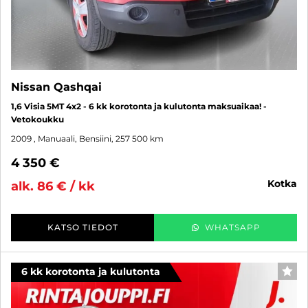
Nissan Qashqai
1,6 Visia 5MT 4x2 - 6 kk korotonta ja kulutonta maksuaikaa! -
Vetokoukku
2009
, Manuaali, Bensiini, 257 500 km
4 350 €
kotka
alk. 86 € / kk
KATSO TIEDOT
WHATSAPP
6 kk korotonta ja kulutonta
SUO