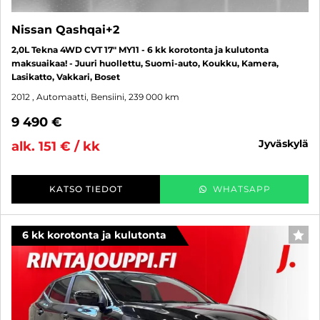
Nissan Qashqai+2
2,0L Tekna 4WD CVT 17" MY11 - 6 kk korotonta ja kulutonta
maksuaikaa! - Juuri huollettu, Suomi-auto, Koukku, Kamera,
Lasikatto, Vakkari, Boset
2012
, Automaatti, Bensiini, 239 000 km
9 490 €
jyväskylä
alk. 151 € / kk
KATSO TIEDOT
WHATSAPP
6 kk korotonta ja kulutonta
SUO