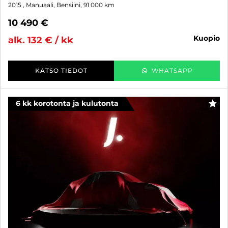
2015
, Manuaali, Bensiini, 91 000 km
10 490 €
kuopio
alk. 132 € / kk
KATSO TIEDOT
WHATSAPP
6 kk korotonta ja kulutonta
SUO