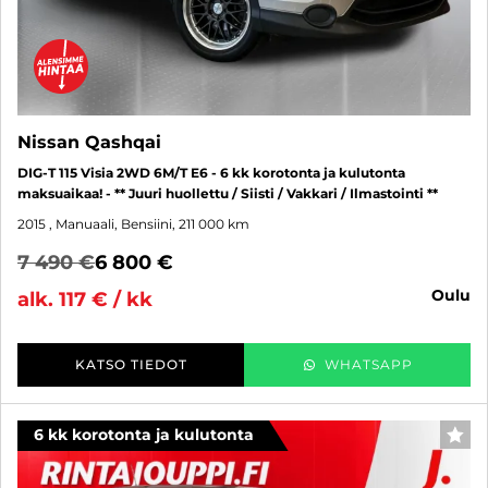
Nissan Qashqai
DIG-T 115 Visia 2WD 6M/T E6 - 6 kk korotonta ja kulutonta
maksuaikaa! - ** Juuri huollettu / Siisti / Vakkari / Ilmastointi **
2015
, Manuaali, Bensiini, 211 000 km
7 490 €
6 800 €
oulu
alk. 117 € / kk
KATSO TIEDOT
WHATSAPP
6 kk korotonta ja kulutonta
SUO