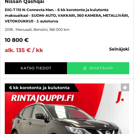
Nissan Qashqai
DIG-T 115 N-Connecta Man. - 6 kk korotonta ja kulutonta
maksuaikaa! - SUOMI-AUTO, VAKKARI, 360 KAMERA, METALLIVÄRI,
VETOKOUKKU!! - J. autoturva
2018
, Manuaali, Bensiini, 166 000 km
10 800 €
seinäjoki
alk. 135 € / kk
KATSO TIEDOT
WHATSAPP
6 kk korotonta ja kulutonta
SUO