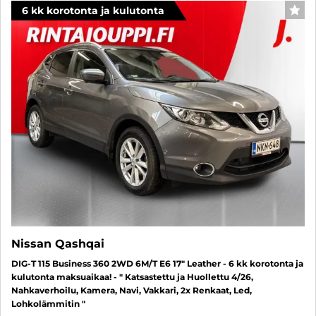
6 kk korotonta ja kulutonta
SUO
Nissan Qashqai
DIG-T 115 Business 360 2WD 6M/T E6 17" Leather - 6 kk korotonta ja
kulutonta maksuaikaa! - " Katsastettu ja Huollettu 4/26,
Nahkaverhoilu, Kamera, Navi, Vakkari, 2x Renkaat, Led,
Lohkolämmitin "