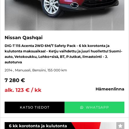
Nissan Qashqai
DIG-T 115 Acenta 2WD 6M/T Safety Pack - 6 kk korotonta ja
kulutonta maksuaikaa! - Ketju vaihdettu ja juuri huollettu! Suomi-
auto, Vetokoukku, Lohko+sisä, BT, P.tutkat, Ilmastointi - J.
autoturva
2014
, Manuaali, Bensiini, 155 000 km
7 280 €
hämeenlinna
alk. 123 € / kk
KATSO TIEDOT
WHATSAPP
6 kk korotonta ja kulutonta
SUO