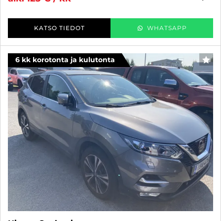
KATSO TIEDOT
WHATSAPP
6 kk korotonta ja kulutonta
SUO