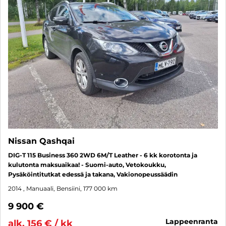
Nissan Qashqai
DIG-T 115 Business 360 2WD 6M/T Leather - 6 kk korotonta ja
kulutonta maksuaikaa! - Suomi-auto, Vetokoukku,
Pysäköintitutkat edessä ja takana, Vakionopeussäädin
2014
, Manuaali, Bensiini, 177 000 km
9 900 €
lappeenranta
alk. 156 € / kk