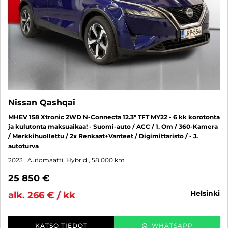
Nissan Qashqai
MHEV 158 Xtronic 2WD N-Connecta 12.3" TFT MY22 - 6 kk korotonta
ja kulutonta maksuaikaa! - Suomi-auto / ACC / 1. Om / 360-Kamera
/ Merkkihuollettu / 2x Renkaat+Vanteet / Digimittaristo / - J.
autoturva
2023
, Automaatti, Hybridi, 58 000 km
25 850 €
helsinki
alk. 266 € / kk
KATSO TIEDOT
WHATSAPP