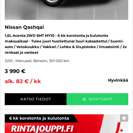
Nissan Qashqai
1,6L Acenta 2WD 5MT MY10 - 6 kk korotonta ja kulutonta
maksuaikaa! - Tulee juuri huollettuna! Juuri katsastettu! / Suomi-
auto / Vetokoukku / Vakkari / Lohko & Sis.pistoke / Ilmastointi / 2x
renkaat ja vanteet
2010
, Manuaali, Bensiini, 301 000 km
3 990 €
hyvinkää
alk. 82 € / kk
KATSO TIEDOT
WHATSAPP
6 kk korotonta ja kulutonta
SUO