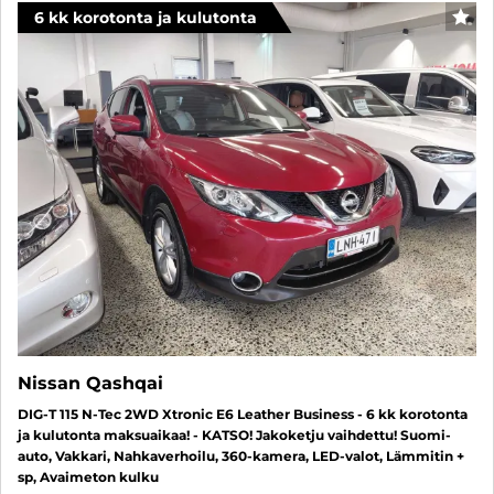
6 kk korotonta ja kulutonta
SUO
Nissan Qashqai
DIG-T 115 N-Tec 2WD Xtronic E6 Leather Business - 6 kk korotonta
ja kulutonta maksuaikaa! - KATSO! Jakoketju vaihdettu! Suomi-
auto, Vakkari, Nahkaverhoilu, 360-kamera, LED-valot, Lämmitin +
sp, Avaimeton kulku