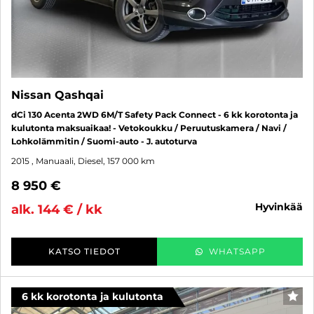
Nissan Qashqai
dCi 130 Acenta 2WD 6M/T Safety Pack Connect - 6 kk korotonta ja
kulutonta maksuaikaa! - Vetokoukku / Peruutuskamera / Navi /
Lohkolämmitin / Suomi-auto - J. autoturva
2015
, Manuaali, Diesel, 157 000 km
8 950 €
hyvinkää
alk. 144 € / kk
KATSO TIEDOT
WHATSAPP
6 kk korotonta ja kulutonta
SUO