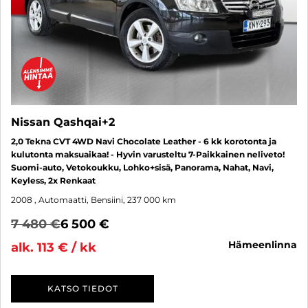
Nissan Qashqai+2
2,0 Tekna CVT 4WD Navi Chocolate Leather - 6 kk korotonta ja
kulutonta maksuaikaa! - Hyvin varusteltu 7-Paikkainen neliveto!
Suomi-auto, Vetokoukku, Lohko+sisä, Panorama, Nahat, Navi,
Keyless, 2x Renkaat
2008
, Automaatti, Bensiini, 237 000 km
7 480 €
6 500 €
hämeenlinna
alk. 113 € / kk
KATSO TIEDOT