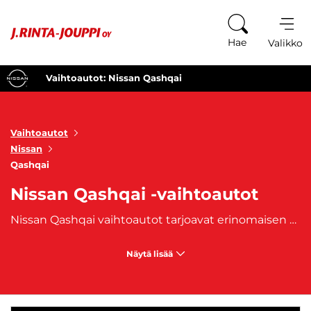
Siirry sisältöön
Hae
Valikko
Vaihtoautot: Nissan Qashqai
Vaihtoautot
Nissan
Qashqai
Nissan Qashqai -vaihtoautot
Nissan Qashqai vaihtoautot tarjoavat erinomaisen mahdollisuuden hankkia käytännöllinen ja tyylikäs SUV edullisemmalla hinnalla. Nissan Qashqai on ollut suosittu valinta perheiden ja aktiivisten elämäntapojen vuoksi, ja vaihtoautona se tarjoaa erinomaista vastinetta rahalle. J. Rinta-Joupilta löydät laajan valikoiman Nissan Qashqai vaihtoautoja, jotka yhdistävät mukautuvan muotoilun, modernit ominaisuudet ja kohtuulliset kustannukset. Nissan Qashqai vaihtoautot ovat täydellinen valinta niille, jotka arvostavat korkeaa mukavuutta ja käytännöllisyyttä, mutta eivät halua tinkiä tyylistä tai suorituskyvystä. Tämä malli sopii erinomaisesti perheille, jotka tarvitsevat tilavan ja turvallisen ajoneuvon, mutta myös aktiivisille kaupunkilaisille, jotka arvostavat SUV-mallin monipuolisuutta. Qashqai tarjoaa runsaasti tilaa matkustajille ja tavaroille, ja sen ajettavuus on mukautettu sekä kaupungin hektiseen elämään että pidemmille matkoille.
Näytä lisää