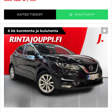
KATSO TIEDOT
WHATSAPP
6 kk korotonta ja kulutonta
SUO