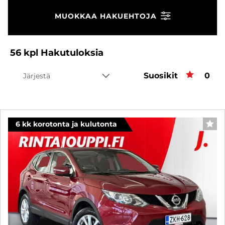
MUOKKAA HAKUEHTOJA
56
kpl
Hakutuloksia
Suosikit
Suos
0
Järjestä
6 kk korotonta ja kulutonta
SUO