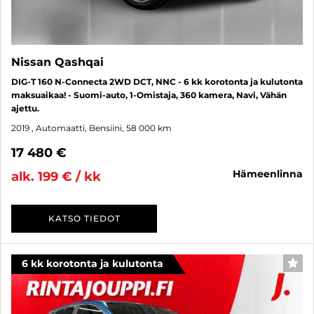
Nissan Qashqai
DIG-T 160 N-Connecta 2WD DCT, NNC - 6 kk korotonta ja kulutonta
maksuaikaa! - Suomi-auto, 1-Omistaja, 360 kamera, Navi, Vähän
ajettu.
2019
, Automaatti, Bensiini, 58 000 km
17 480 €
hämeenlinna
alk. 199 € / kk
KATSO TIEDOT
6 kk korotonta ja kulutonta
SUO