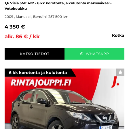
1,6 Visia 5MT 4x2 - 6 kk korotonta ja kulutonta maksuaikaa! -
Vetokoukku
2009
, Manuaali, Bensiini, 257 500 km
4 350 €
kotka
alk. 86 € / kk
KATSO TIEDOT
WHATSAPP
6 kk korotonta ja kulutonta
SUO