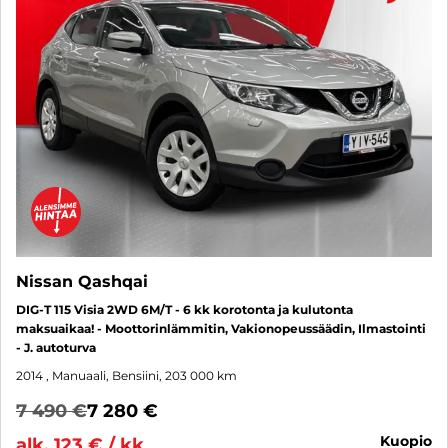
Nissan Qashqai
DIG-T 115 Visia 2WD 6M/T - 6 kk korotonta ja kulutonta
maksuaikaa! - Moottorinlämmitin, Vakionopeussäädin, Ilmastointi
- J. autoturva
2014
, Manuaali, Bensiini, 203 000 km
7 490 €
7 280 €
kuopio
alk. 123 € / kk