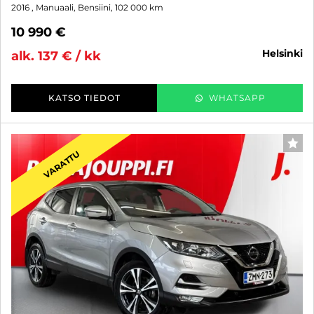
2016
, Manuaali, Bensiini, 102 000 km
10 990 €
helsinki
alk. 137 € / kk
KATSO TIEDOT
WHATSAPP
SUO
VARATTU