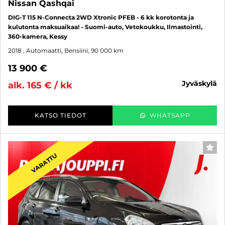
Nissan Qashqai
DIG-T 115 N-Connecta 2WD Xtronic PFEB - 6 kk korotonta ja
kulutonta maksuaikaa! - Suomi-auto, Vetokoukku, Ilmastointi,
360-kamera, Kessy
2018
, Automaatti, Bensiini, 90 000 km
13 900 €
jyväskylä
alk. 165 € / kk
KATSO TIEDOT
WHATSAPP
SUO
VARATTU