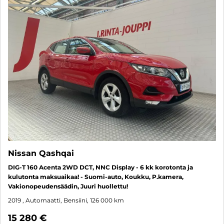
Nissan Qashqai
DIG-T 160 Acenta 2WD DCT, NNC Display - 6 kk korotonta ja
kulutonta maksuaikaa! - Suomi-auto, Koukku, P.kamera,
Vakionopeudensäädin, Juuri huollettu!
2019
, Automaatti, Bensiini, 126 000 km
15 280 €