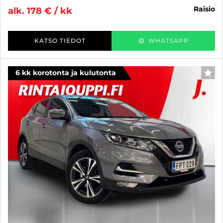
raisio
alk. 178 € / kk
KATSO TIEDOT
WHATSAPP
6 kk korotonta ja kulutonta
SUO