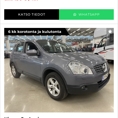
KATSO TIEDOT
WHATSAPP
6 kk korotonta ja kulutonta
SUO