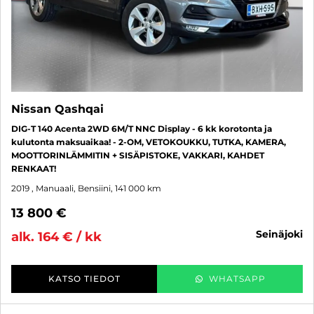
Nissan Qashqai
DIG-T 140 Acenta 2WD 6M/T NNC Display - 6 kk korotonta ja
kulutonta maksuaikaa! - 2-OM, VETOKOUKKU, TUTKA, KAMERA,
MOOTTORINLÄMMITIN + SISÄPISTOKE, VAKKARI, KAHDET
RENKAAT!
2019
, Manuaali, Bensiini, 141 000 km
13 800 €
seinäjoki
alk. 164 € / kk
KATSO TIEDOT
WHATSAPP