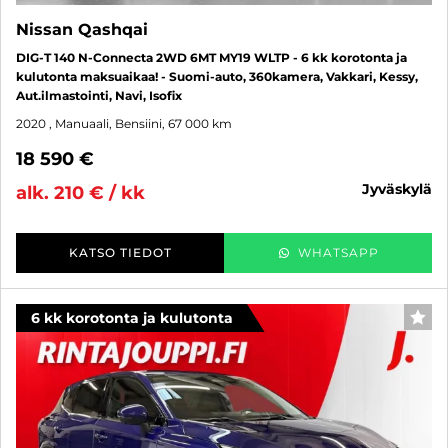
Nissan Qashqai
DIG-T 140 N-Connecta 2WD 6MT MY19 WLTP - 6 kk korotonta ja
kulutonta maksuaikaa! - Suomi-auto, 360kamera, Vakkari, Kessy,
Aut.ilmastointi, Navi, Isofix
2020
, Manuaali, Bensiini, 67 000 km
18 590 €
jyväskylä
alk. 210 € / kk
KATSO TIEDOT
WHATSAPP
6 kk korotonta ja kulutonta
SUO