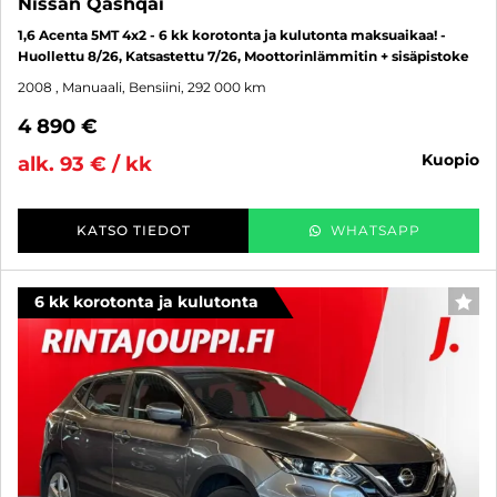
Nissan Qashqai
1,6 Acenta 5MT 4x2 - 6 kk korotonta ja kulutonta maksuaikaa! -
Huollettu 8/26, Katsastettu 7/26, Moottorinlämmitin + sisäpistoke
2008
, Manuaali, Bensiini, 292 000 km
4 890 €
kuopio
alk. 93 € / kk
KATSO TIEDOT
WHATSAPP
6 kk korotonta ja kulutonta
SUO