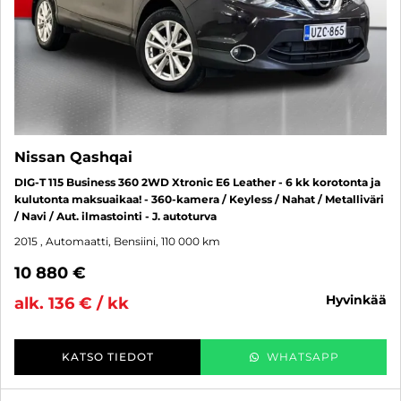
Nissan Qashqai
DIG-T 115 Business 360 2WD Xtronic E6 Leather - 6 kk korotonta ja
kulutonta maksuaikaa! - 360-kamera / Keyless / Nahat / Metalliväri
/ Navi / Aut. ilmastointi - J. autoturva
2015
, Automaatti, Bensiini, 110 000 km
10 880 €
hyvinkää
alk. 136 € / kk
KATSO TIEDOT
WHATSAPP