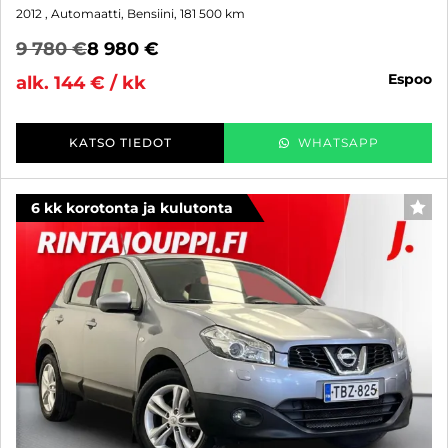
2012
, Automaatti, Bensiini, 181 500 km
9 780 €
8 980 €
espoo
alk. 144 € / kk
KATSO TIEDOT
WHATSAPP
6 kk korotonta ja kulutonta
SUO