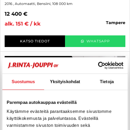
2016
, Automaatti, Bensiini, 108 000 km
12 400 €
tampere
alk. 151 € / kk
KATSO TIEDOT
WHATSAPP
6 kk korotonta ja kulutonta
SUO
Suostumus
Yksityiskohdat
Tietoja
Parempaa autokauppaa evästeillä
Käytämme evästeitä parantaaksemme sivustomme
käyttökokemusta ja palveluntasoa. Evästeillä
varmistamme sivuston toimivuuden sekä