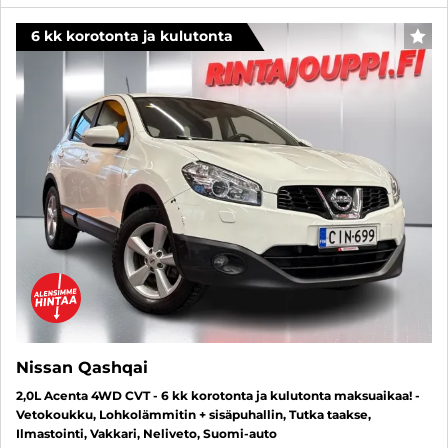
6 kk korotonta ja kulutonta
SUO
Nissan Qashqai
2,0L Acenta 4WD CVT - 6 kk korotonta ja kulutonta maksuaikaa! -
Vetokoukku, Lohkolämmitin + sisäpuhallin, Tutka taakse,
Ilmastointi, Vakkari, Neliveto, Suomi-auto