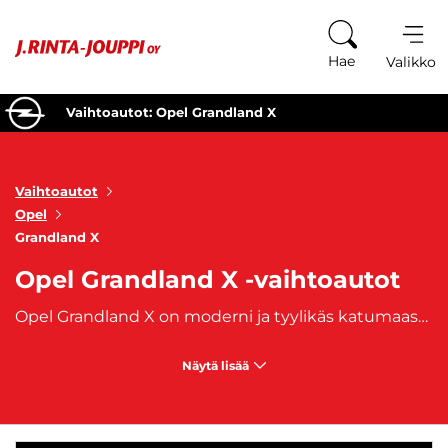
Siirry sisältöön
Hae
Valikko
Vaihtoautot: Opel Grandland X
Vaihtoautot
Opel
Grandland X
Opel Grandland X -vaihtoautot
Opel Grandland X on moderni ja tyylikäs katumaasturi, joka yhdistää huipputason ajomukavuuden, suorituskyvyn ja monipuolisen teknologian. Käytetyt Opel Grandland X -vaihtoautot tarjoavat erinomaisen mahdollisuuden hankkia laadukas ja tilava SUV edullisemmalla hinnalla, kuitenkaan tinkimättä mukavuudesta tai turvallisuudesta. Grandland X on suunniteltu sopimaan niin kaupunkiajoon kuin pitkille matkoille, tarjoten erinomaisen ajokokemuksen joka tilanteessa. Käytetyt Grandland X -mallit ovat saatavilla monipuolisilla ja polttoainetaloudellisilla moottorivaihtoehdoilla, kuten bensiini- ja dieselmoottoreilla sekä hybrideinä, jotka takaavat sekä tehokkuuden että ympäristöystävällisyyden. Monissa malleissa on myös kehittyneitä turvallisuus- ja mukavuusominaisuuksia, kuten kaistavaroitin, mukautuva vakionopeudensäädin, pysäköintiavustin ja älykkäät infotainment-järjestelmät, jotka tekevät ajamisesta turvallista ja mukavaa kaikissa ajo-olosuhteissa.
Näytä lisää