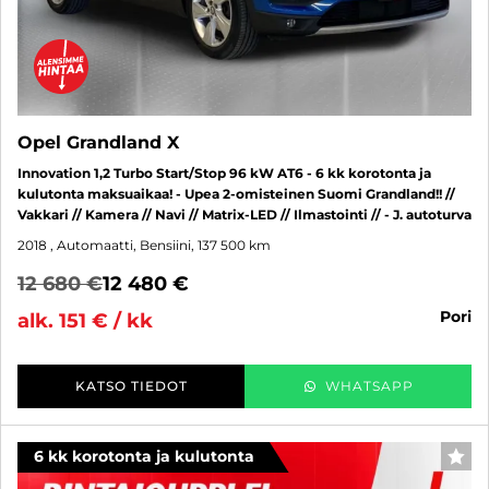
Opel Grandland X
Innovation 1,2 Turbo Start/Stop 96 kW AT6 - 6 kk korotonta ja
kulutonta maksuaikaa! - Upea 2-omisteinen Suomi Grandland!! //
Vakkari // Kamera // Navi // Matrix-LED // Ilmastointi // - J. autoturva
2018
, Automaatti, Bensiini, 137 500 km
12 680 €
12 480 €
pori
alk. 151 € / kk
KATSO TIEDOT
WHATSAPP
6 kk korotonta ja kulutonta
SUO