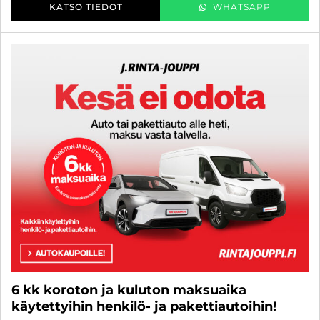
KATSO TIEDOT
WHATSAPP
6 kk koroton ja kuluton maksuaika
käytettyihin henkilö- ja pakettiautoihin!