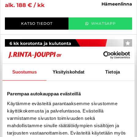
hämeenlinna
alk. 188 € / kk
KATSO TIEDOT
WHATSAPP
6 kk korotonta ja kulutonta
SUO
Suostumus
Yksityiskohdat
Tietoja
Parempaa autokauppaa evästeillä
Käytämme evästeitä parantaaksemme sivustomme
käyttökokemusta ja palveluntasoa. Evästeillä
varmistamme sivuston toimivuuden sekä
mahdollistamme sinulle räätälöidympien sisältöjen ja
tarjousten vastaanottamisen. Evästeitä käytetään myös