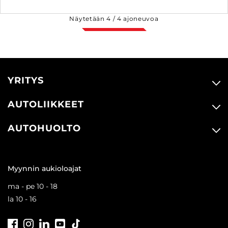
Näytetään
4
/
4
ajoneuvoa
YRITYS
AUTOLIIKKEET
AUTOHUOLTO
Myynnin aukioloajat
ma - pe 10 - 18
la 10 - 16
Facebook
Instagram
LinkedIn
Youtube
Tiktok