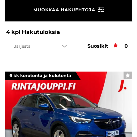
MUOKKAA HAKUEHTOJA
4
kpl
Hakutuloksia
Suosikit
Suos
0
Järjestä
6 kk korotonta ja kulutonta
SUO