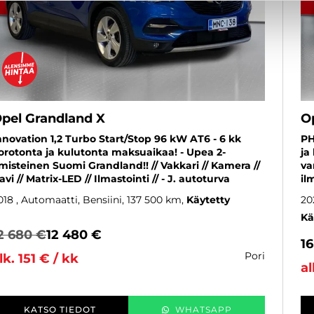
pel Grandland X
O
nnovation 1,2 Turbo Start/Stop 96 kW AT6 - 6 kk
PH
orotonta ja kulutonta maksuaikaa! - Upea 2-
ja
misteinen Suomi Grandland!! // Vakkari // Kamera //
va
avi // Matrix-LED // Ilmastointi // - J. autoturva
il
018
, Automaatti, Bensiini, 137 500 km
Käytetty
20
Kä
2 680 €
12 480 €
1
pori
lk. 151 € / kk
al
KATSO TIEDOT
WHATSAPP