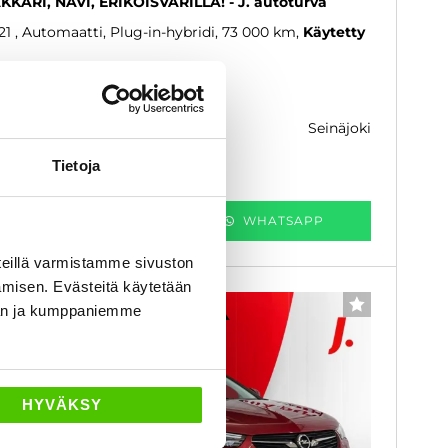
KKARI, NAVI, ERIKOISVÄRILLÄ! - J. autoturva
21
, Automaatti, Plug-in-hybridi, 73 000 km
Käytetty
7 600 €
17 400 €
seinäjoki
k. 199 € / kk
Tietoja
KATSO TIEDOT
WHATSAPP
eillä varmistamme sivuston
amisen. Evästeitä käytetään
6 kk korotonta ja kulutonta
dän ja kumppaniemme
SUOSIKKI
HYVÄKSY