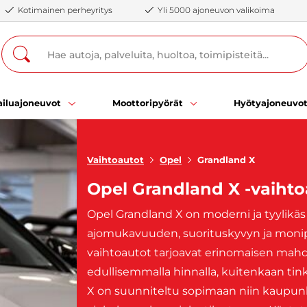
Kotimainen perheyritys
Yli 5000 ajoneuvon valikoima
iluajoneuvot
Moottoripyörät
Hyötyajoneuvo
Vaihtoautot
Opel
Grandland X
Opel Grandland X -vaihto
Opel Grandland X on moderni ja tyylikä
ajomukavuuden, suorituskyvyn ja monipu
vaihtoautot tarjoavat erinomaisen mahd
edullisemmalla hinnalla, kuitenkaan ti
X on suunniteltu sopimaan niin kaupunki