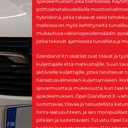
ajokokemuksen joka tilanteessa. Käytetyt
polttoainetaloudellisilla moottorivaihtoe
hybrideinä, jotka takaavat sekä tehokk
malleissa on myös kehittyneitä turvalli
mukautuva vakionopeudensäädin, pysäköi
jotka tekevät ajamisesta turvallista ja m
Grandland X:n sisätilat ovat tilavat ja tyyl
kuljettajalle että matkustajille. Suuri tav
aktiivisille kuljettajille, jotka tarvitsevat
harrastusvälineiden kuljettamiseen. Kor
ajovarmuutta ja mukavuutta, kun taas ke
ajokokemuksen. Opel Grandland X -vaihtoa
luotettavaa, tilavaa ja taloudellista kat
hinta-laatusuhteen, ja sen monipuoliset
pitkään ja luotettavasti. Tutustu Opel G