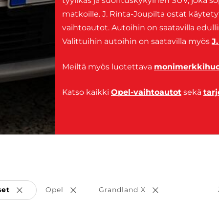
tyylikäs ja suorituskykyinen SUV, joka so
matkoille. J. Rinta-Joupilta ostat käyte
vaihtoautot. Autoihin on saatavilla edul
Valittuihin autoihin on saatavilla myös
J
Meiltä myös luotettava
monimerkkihuol
Katso kaikki
Opel-vaihtoautot
sekä
tar
set
Opel
Grandland X
Poista valinta
Poista valinta
Poista valinta