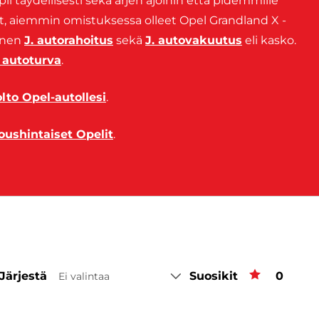
pii täydellisesti sekä arjen ajoihin että pidemmille
tyt, aiemmin omistuksessa olleet Opel Grandland X -
linen
J. autorahoitus
sekä
J. autovakuutus
eli kasko.
. autoturva
.
to Opel-autollesi
.
joushintaiset Opelit
.
Järjestä
Suosikit
Suosiki
0
Ei valintaa