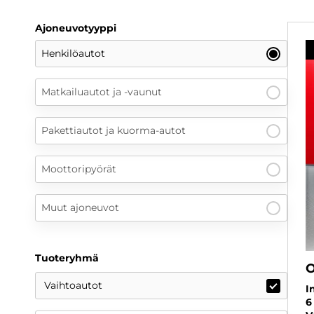
Ajoneuvotyyppi
Henkilöautot
Matkailuautot ja -vaunut
Pakettiautot ja kuorma-autot
Moottoripyörät
Muut ajoneuvot
Tuoteryhmä
O
Vaihtoautot
I
6