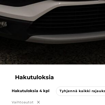
Hakutuloksia
Hakutuloksia
4
kpl
Tyhjennä kaikki rajauk
Vaihtoautot
Poista valinta