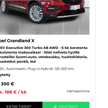
pel Grandland X
EV Executive 300 Turbo A8 AWD - 6 kk korotonta
 kulutonta maksuaikaa! - Siisti neliveto hyvillä
rusteilla! Suomi-auto, vetokoukku, huoltohistoria,
mastoidut penkit, led
20
, Automaatti, Plug-in-hybridi, 126 000 km
ytetty
6 300 €
hämeenlinna
k. 188 € / kk
KATSO TIEDOT
WHATSAPP