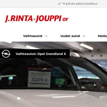
Siirry sisältöön
14 päivän palautusoikeus
Vaihtoautot
Uudet autot
Matka
Vaihtoautot: Opel Grandland X