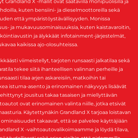
 Grandland X -mallit ovat saatavilla monipuolisilla ja
hdoilla, kuten bensiini- ja dieselmoottoreilla sekä
uuden että ympäristöystävällisyyden. Monissa
suus- ja mukavuusominaisuuksia, kuten kaistavaroitin,
ntiavustin ja älykkäät infotainment-järjestelmät,
ukavaa kaikissa ajo-olosuhteissa.
ikkäästi viimeistellyt, tarjoten runsaasti jalkatilaa sekä
aratila tekee siitä ihanteellisen valinnan perheille ja
 runsaasti tilaa arjen askareisiin, matkoihin tai
kea istuma-asento ja erinomainen näkyvyys lisäävät
hittynyt jousitus takaa tasaisen ja miellyttävän
utot ovat erinomainen valinta niille, jotka etsivät
umaasturia. Käytettynäkin Grandland X tarjoaa loistavan
 ominaisuudet takaavat, että se palvelee käyttäjiään
randland X -vaihtoautovalikoimaamme ja löydä tilava,