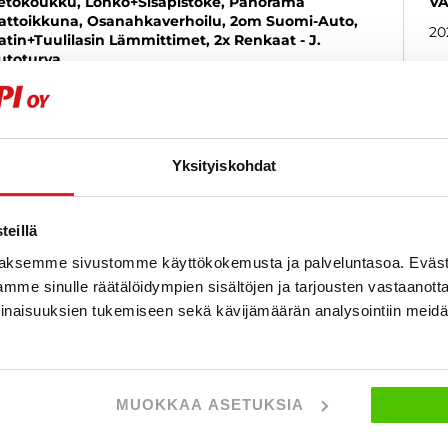
etokoukku, Lohko+Sisäpistoke, Panorama
VA
attoikkuna, Osanahkaverhoilu, 2om Suomi-Auto,
20
atin+Tuulilasin Lämmittimet, 2x Renkaat - J.
utoturva
018
, Manuaali, Bensiini, 67 000 km
Käytetty
1
3 980 €
al
porvoo
lk. 165 € / kk
Yksityiskohdat
KATSO TIEDOT
WHATSAPP
eillä
aksemme sivustomme käyttökokemusta ja palveluntasoa. Eväst
mme sinulle räätälöidympien sisältöjen ja tarjousten vastaanott
6 kk korotonta ja kulutonta
inaisuuksien tukemiseen sekä kävijämäärän analysointiin mei
SUOSIKKI
MUOKKAA ASETUKSIA