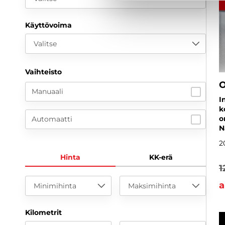
Käyttövoima
Valitse
Vaihteisto
O
Manuaali
I
k
o
Automaatti
N
2
Hinta
KK-erä
1
a
Minimihinta
Maksimihinta
Kilometrit