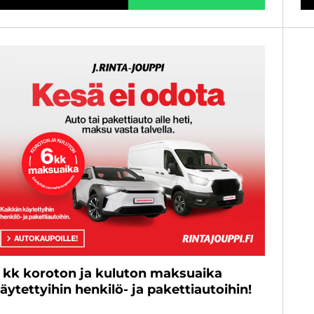
 kk koroton ja kuluton maksuaika
äytettyihin henkilö- ja pakettiautoihin!