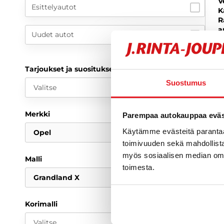
V
Esittelyautot
K
R
a
Uudet autot
2
1
Tarjoukset ja suositukset
a
Suostumus
Valitse
Merkki
Parempaa autokauppaa eväst
Käytämme evästeitä paranta
Opel
toimivuuden sekä mahdollista
myös sosiaalisen median om
Malli
toimesta.
Grandland X
Korimalli
Valitse