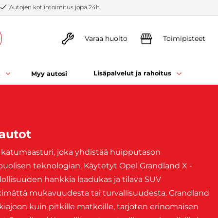
Autojen kotiintoimitus jopa 24h
Varaa huolto
Toimipisteet
t
Lisäpalvelut ja rahoitus
Myy autosi
autot
s katumaasturi, joka yhdistää huipputason
olisen teknologian. Käytetyt Opel Grandland X -
ollisuuden hankkia laadukas ja tilava SUV
nkimättä mukavuudesta tai turvallisuudesta. Grandland
ajoon kuin pitkille matkoille, tarjoten erinomaisen