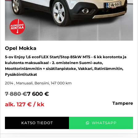
Opel Mokka
5-ov Enjoy 1,6 ecoFLEX Start/Stop 85kW MT5 - 6 kk korotonta ja
kulutonta maksuaikaa! - 2. omisteinen Suomi-auto,
Moottorinlämmitin + sisätilanpistoke, Vakkari, Ratinlämmitin,
Pysäköintitutkat
2014
, Manuaali, Bensiini, 147 000 km
7 880 €
7 600 €
tampere
alk. 127 € / kk
KATSO TIEDOT
WHATSAPP