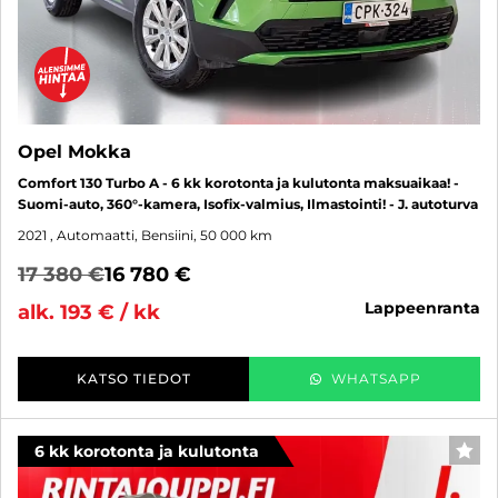
Opel Mokka
Comfort 130 Turbo A - 6 kk korotonta ja kulutonta maksuaikaa! -
Suomi-auto, 360°-kamera, Isofix-valmius, Ilmastointi! - J. autoturva
2021
, Automaatti, Bensiini, 50 000 km
17 380 €
16 780 €
lappeenranta
alk. 193 € / kk
KATSO TIEDOT
WHATSAPP
6 kk korotonta ja kulutonta
SUO