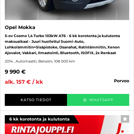
Opel Mokka
5-ov Cosmo 1,4 Turbo 103kW AT6 - 6 kk korotonta ja kulutonta
maksuaikaa! - Juuri huollettu! Suomi-Auto,
Lohkolämmitin+Sisäpistoke, Osanahat, Ratinlämmitin, Xenon
Ajovalot, Vakkari, Ilmastointi, Bluetooth, ISOFIX, 2x Renkaat
2014
, Automaatti, Bensiini, 108 000 km
9 990 €
porvoo
alk. 157 € / kk
KATSO TIEDOT
WHATSAPP
6 kk korotonta ja kulutonta
SUO