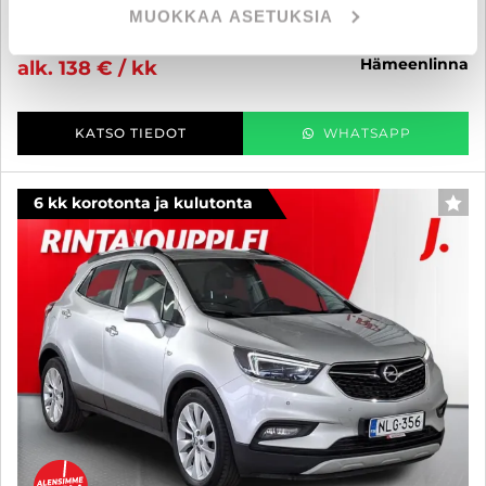
MUOKKAA ASETUKSIA
8 990 €
8 500 €
hämeenlinna
alk. 138 € / kk
KATSO TIEDOT
WHATSAPP
6 kk korotonta ja kulutonta
SUO