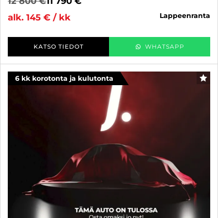
12 800 €
11 790 €
lappeenranta
alk. 145 € / kk
KATSO TIEDOT
WHATSAPP
6 kk korotonta ja kulutonta
SUO