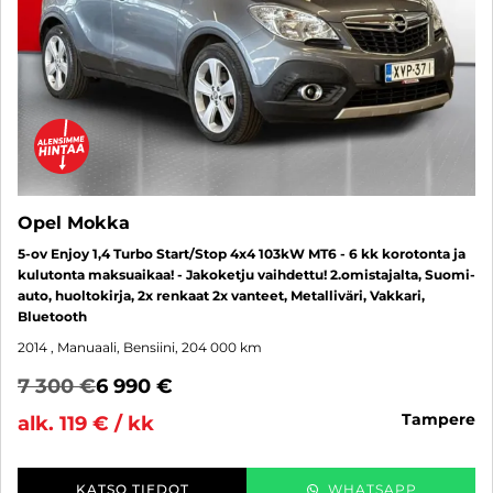
Opel Mokka
5-ov Enjoy 1,4 Turbo Start/Stop 4x4 103kW MT6 - 6 kk korotonta ja
kulutonta maksuaikaa! - Jakoketju vaihdettu! 2.omistajalta, Suomi-
auto, huoltokirja, 2x renkaat 2x vanteet, Metalliväri, Vakkari,
Bluetooth
2014
, Manuaali, Bensiini, 204 000 km
7 300 €
6 990 €
tampere
alk. 119 € / kk
KATSO TIEDOT
WHATSAPP