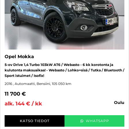
Opel Mokka
5-ov Drive 1,4 Turbo 103kW AT6 / Webasto - 6 kk korotonta ja
kulutonta maksuaikaa! - Webasto / Lohko+sisä / Tutka / Bluetooth /
Sport istuimet / Isofix!
2016
, Automaatti, Bensiini, 105 050 km
11 700 €
oulu
alk. 144 € / kk
KATSO TIEDOT
WHATSAPP