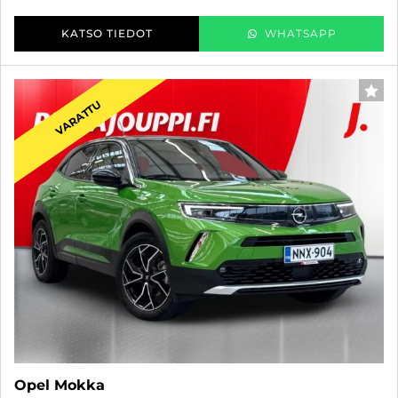
KATSO TIEDOT
WHATSAPP
SUO
VARATTU
Opel Mokka