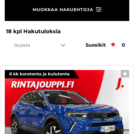
MUOKKAA HAKUEHTOJA
18
kpl
Hakutuloksia
Suosikit
Suos
0
Järjestä
6 kk korotonta ja kulutonta
SUO