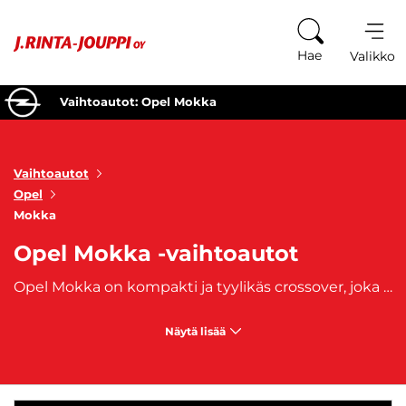
Siirry sisältöön
Hae
Valikko
Vaihtoautot: Opel Mokka
Vaihtoautot
Opel
Mokka
Opel Mokka -vaihtoautot
Opel Mokka on kompakti ja tyylikäs crossover, joka yhdistää taloudellisuuden, ketteryyden ja monipuolisen suorituskyvyn. Käytetyt Opel Mokka -vaihtoautot tarjoavat täydellisen vaihtoehdon niille, jotka etsivät modernia ja käytännöllistä ajoneuvoa edullisemmin. Mokka on suunniteltu erityisesti kaupunkiajoon, mutta se sopii erinomaisesti myös pidemmille matkoille, tarjoten mukavan ja taloudellisen ajokokemuksen kompaktissa paketissa. Opel Mokka -vaihtoautot tunnetaan monipuolisista moottorivaihtoehdoistaan, mukaan lukien polttoainetaloudelliset bensiini- ja dieselmoottorit sekä uudemmat sähköversiot. Monissa käytetyissä Mokka-malleissa on myös modernit ajoavustinjärjestelmät, kuten kaistavahti, peruutuskamera ja ajonvakautusjärjestelmä, jotka lisäävät ajoturvallisuutta ja mukavuutta. Mokka tarjoaa myös korkean istuma-asennon ja erinomaisen näkyvyyden, mikä tekee siitä miellyttävän ja helpon ajettavan kaupunkiliikenteessä. Sisätiloiltaan Opel Mokka tarjoaa yllättävän tilavan ja mukavan ajokokemuksen niin kuljettajalle kuin matkustajillekin. Sen laadukkaat sisustusmateriaalit ja huolella suunnitellut hallintalaitteet tekevät matkanteosta miellyttävää. Tavaratila riittää hyvin arkisiin tarpeisiin ja viikonloppureissuihin, mikä tekee Mokkasta käytännöllisen valinnan myös perheille ja aktiivisille autoilijoille.
Näytä lisää