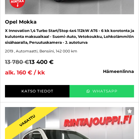
Opel Mokka
X Innovation 1,4 Turbo Start/Stop 4x4 112kW AT6 - 6 kk korotonta ja
kulutonta maksuaikaa! - Suomi-Auto, Vetokoukku, Lohkolämmitin
sisähaaralla, Peruutuskamera - J. autoturva
2019
, Automaatti, Bensiini, 142 000 km
13 780 €
13 400 €
hämeenlinna
alk. 160 € / kk
KATSO TIEDOT
WHATSAPP
SUO
VARATTU