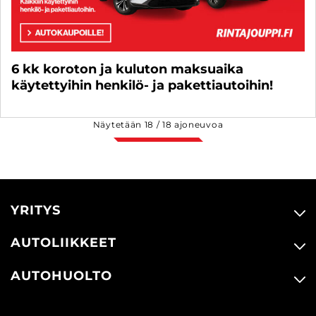
6 kk koroton ja kuluton maksuaika
käytettyihin henkilö- ja pakettiautoihin!
Näytetään
18
/
18
ajoneuvoa
YRITYS
AUTOLIIKKEET
AUTOHUOLTO