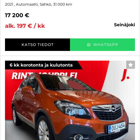
2021
, Automaatti, Sähkö, 31 000 km
17 200 €
seinäjoki
alk. 197 € / kk
KATSO TIEDOT
WHATSAPP
6 kk korotonta ja kulutonta
SUO