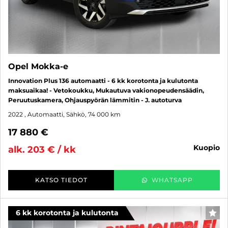
Opel Mokka-e
Innovation Plus 136 automaatti - 6 kk korotonta ja kulutonta
maksuaikaa! - Vetokoukku, Mukautuva vakionopeudensäädin,
Peruutuskamera, Ohjauspyörän lämmitin - J. autoturva
2022
, Automaatti, Sähkö, 74 000 km
17 880 €
kuopio
alk. 203 € / kk
KATSO TIEDOT
WHATSAPP
6 kk korotonta ja kulutonta
SUO