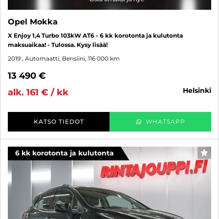
Opel Mokka
X Enjoy 1,4 Turbo 103kW AT6 - 6 kk korotonta ja kulutonta
maksuaikaa! - Tulossa. Kysy lisää!
2019
, Automaatti, Bensiini, 116 000 km
13 490 €
helsinki
alk. 161 € / kk
KATSO TIEDOT
WHATSAPP
6 kk korotonta ja kulutonta
SUO