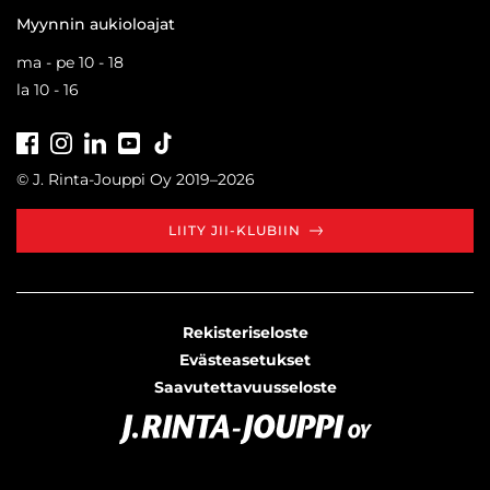
Myynnin aukioloajat
ma - pe 10 - 18
la 10 - 16
Facebook
Instagram
LinkedIn
Youtube
Tiktok
© J. Rinta-Jouppi Oy 2019–2026
LIITY JII-KLUBIIN
Rekisteriseloste
Evästeasetukset
Saavutettavuusseloste