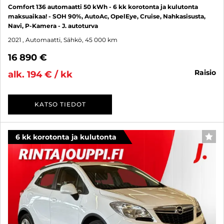
Comfort 136 automaatti 50 kWh - 6 kk korotonta ja kulutonta
maksuaikaa! - SOH 90%, AutoAc, OpelEye, Cruise, Nahkasisusta,
Navi, P-Kamera - J. autoturva
2021
, Automaatti, Sähkö, 45 000 km
16 890 €
raisio
alk. 194 € / kk
KATSO TIEDOT
6 kk korotonta ja kulutonta
SUO