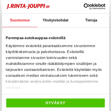
6 kk korotonta ja kulutonta
SUO
Suostumus
Yksityiskohdat
Tietoja
Parempaa autokauppaa evästeillä
Käytämme evästeitä parantaaksemme sivustomme
käyttökokemusta ja palveluntasoa. Evästeillä
varmistamme sivuston toimivuuden sekä
mahdollistamme sinulle räätälöidympien sisältöjen ja
tarjousten vastaanottamisen. Evästeitä käytetään myös
sosiaalisen median ominaisuuksien tukemiseen sekä
kävijämäärän analysointiin meidän ja kumppaniemme
Opel Mokka
toimesta.
5-ov Enjoy 1,4 Turbo Start/Stop 4x4 103kW MT6 - 6 kk korotonta ja
kulutonta maksuaikaa! - Suomi-Auto, Moottorinlämmitin
sisähaaralla, Vakkari, Ilmastointi - J. autoturva
HYVÄKSY
2015
, Manuaali, Bensiini, 168 000 km