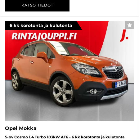
KATSO TIEDOT
6 kk korotonta ja kulutonta
SUO
Opel Mokka
5-ov Cosmo 1,4 Turbo 103kW AT6 - 6 kk korotonta ja kulutonta