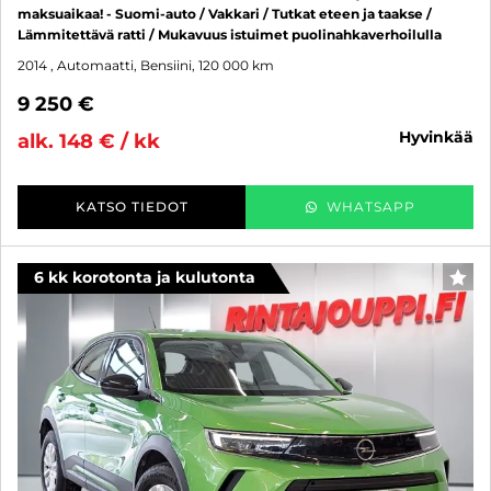
maksuaikaa! - Suomi-auto / Vakkari / Tutkat eteen ja taakse /
Lämmitettävä ratti / Mukavuus istuimet puolinahkaverhoilulla
2014
, Automaatti, Bensiini, 120 000 km
9 250 €
hyvinkää
alk. 148 € / kk
KATSO TIEDOT
WHATSAPP
6 kk korotonta ja kulutonta
SUO