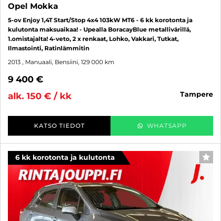
Opel Mokka
5-ov Enjoy 1,4T Start/Stop 4x4 103kW MT6 - 6 kk korotonta ja
kulutonta maksuaikaa! - Upealla BoracayBlue metallivärillä,
1.omistajalta! 4-veto, 2 x renkaat, Lohko, Vakkari, Tutkat,
Ilmastointi, Ratinlämmitin
2013
, Manuaali, Bensiini, 129 000 km
9 400 €
tampere
alk. 150 € / kk
KATSO TIEDOT
WHATSAPP
6 kk korotonta ja kulutonta
SUO