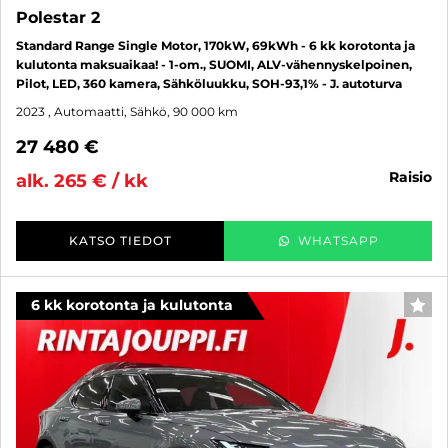
Polestar 2
Standard Range Single Motor, 170kW, 69kWh - 6 kk korotonta ja
kulutonta maksuaikaa! - 1-om., SUOMI, ALV-vähennyskelpoinen,
Pilot, LED, 360 kamera, Sähköluukku, SOH-93,1% - J. autoturva
2023
, Automaatti, Sähkö, 90 000 km
27 480 €
raisio
alk. 265 € / kk
KATSO TIEDOT
WHATSAPP
6 kk korotonta ja kulutonta
SUO