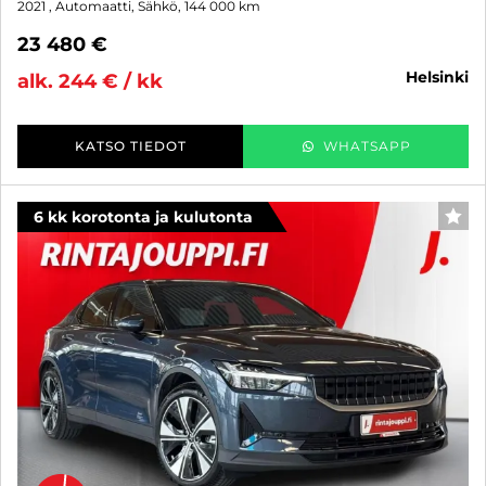
2021
, Automaatti, Sähkö, 144 000 km
23 480 €
helsinki
alk. 244 € / kk
KATSO TIEDOT
WHATSAPP
6 kk korotonta ja kulutonta
SUO