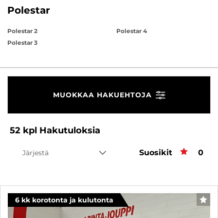
Polestar
Polestar 2
Polestar 4
Polestar 3
MUOKKAA HAKUEHTOJA
52
kpl
Hakutuloksia
Suosikit
Suos
0
Järjestä
6 kk korotonta ja kulutonta
SUO