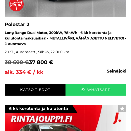
Polestar 2
Long Range Dual Motor, 300kW, 78kWh - 6 kk korotonta ja
kulutonta maksuaikaa! - METALLIVÄRI, VÄHÄN AJETTU NELIVETO! -
J. autoturva
2023
, Automaatti, Sähkö, 22 000 km
38 600 €
37 800 €
seinäjoki
alk. 334 € / kk
KATSO TIEDOT
WHATSAPP
6 kk korotonta ja kulutonta
SUO