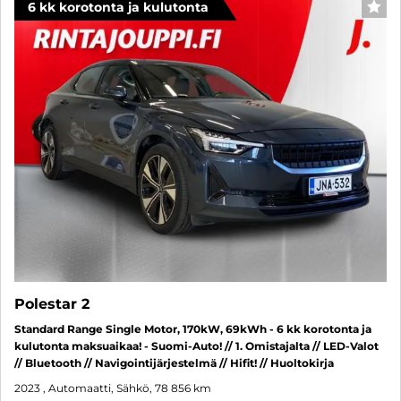
6 kk korotonta ja kulutonta
SUO
Polestar 2
Standard Range Single Motor, 170kW, 69kWh - 6 kk korotonta ja
kulutonta maksuaikaa! - Suomi-Auto! // 1. Omistajalta // LED-Valot
// Bluetooth // Navigointijärjestelmä // Hifit! // Huoltokirja
2023
, Automaatti, Sähkö, 78 856 km