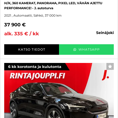
H/K, 360 KAMERAT, PANORAMA, PIXEL LED, VÄHÄN AJETTU
PERFORMANCE! - J. autoturva
2021
, Automaatti, Sähkö, 37 000 km
37 900 €
seinäjoki
alk. 335 € / kk
KATSO TIEDOT
WHATSAPP
6 kk korotonta ja kulutonta
SUO