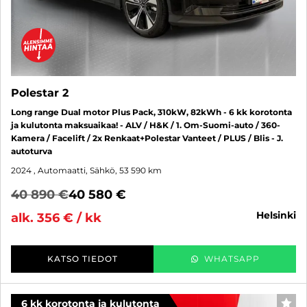
Polestar 2
Long range Dual motor Plus Pack, 310kW, 82kWh - 6 kk korotonta
ja kulutonta maksuaikaa! - ALV / H&K / 1. Om-Suomi-auto / 360-
Kamera / Facelift / 2x Renkaat+Polestar Vanteet / PLUS / Blis - J.
autoturva
2024
, Automaatti, Sähkö, 53 590 km
40 890 €
40 580 €
helsinki
alk. 356 € / kk
KATSO TIEDOT
WHATSAPP
6 kk korotonta ja kulutonta