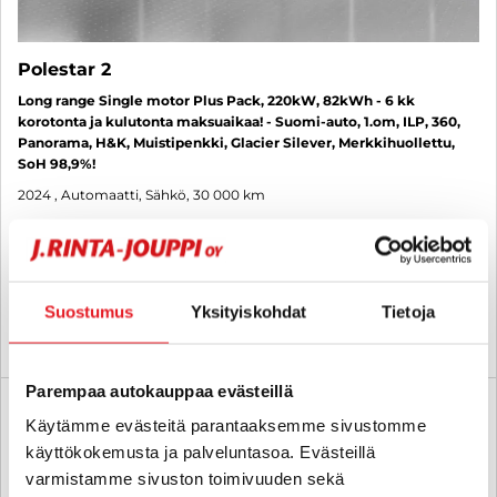
Polestar 2
Long range Single motor Plus Pack, 220kW, 82kWh - 6 kk
korotonta ja kulutonta maksuaikaa! - Suomi-auto, 1.om, ILP, 360,
Panorama, H&K, Muistipenkki, Glacier Silever, Merkkihuollettu,
SoH 98,9%!
2024
, Automaatti, Sähkö, 30 000 km
39 880 €
tampere
alk. 350 € / kk
Suostumus
Yksityiskohdat
Tietoja
KATSO TIEDOT
WHATSAPP
Parempaa autokauppaa evästeillä
6 kk korotonta ja kulutonta
SUO
Käytämme evästeitä parantaaksemme sivustomme
käyttökokemusta ja palveluntasoa. Evästeillä
varmistamme sivuston toimivuuden sekä