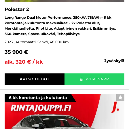
Polestar 2
Long Range Dual Motor Performance, 350kW, 78kWh - 6 kk
korotonta ja kulutonta maksuaikaa! - 2x Polestar alut,
Merkkihuollettu, Pilot Lite, Adaptiivinen vakkari, Esilämmitys,
360-kamera, Space-ulkoväri, Tehopäivitys
2023
, Automaatti, Sähkö, 48 000 km
35 900 €
jyväskylä
alk. 320 € / kk
KATSO TIEDOT
WHATSAPP
6 kk korotonta ja kulutonta
SUO