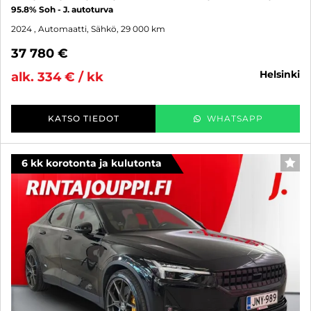
95.8% Soh - J. autoturva
2024
, Automaatti, Sähkö, 29 000 km
37 780 €
helsinki
alk. 334 € / kk
KATSO TIEDOT
WHATSAPP
6 kk korotonta ja kulutonta
SUO