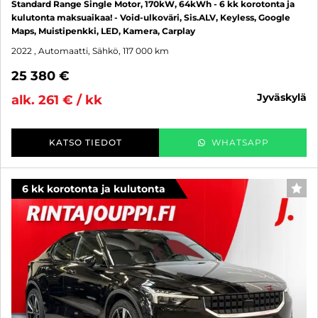
Standard Range Single Motor, 170kW, 64kWh - 6 kk korotonta ja
kulutonta maksuaikaa! - Void-ulkoväri, Sis.ALV, Keyless, Google
Maps, Muistipenkki, LED, Kamera, Carplay
2022
, Automaatti, Sähkö, 117 000 km
25 380 €
jyväskylä
alk. 261 € / kk
KATSO TIEDOT
WHATSAPP
6 kk korotonta ja kulutonta
SUO