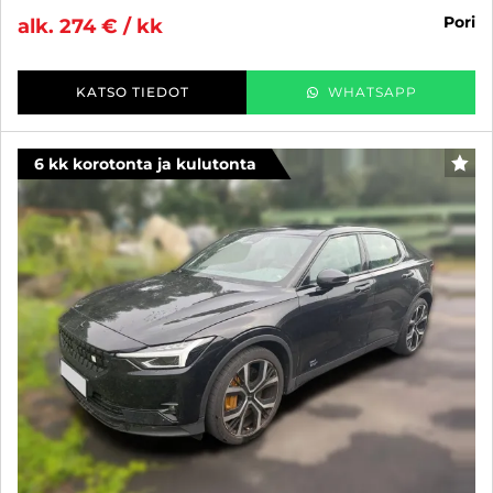
pori
alk. 274 € / kk
KATSO TIEDOT
WHATSAPP
6 kk korotonta ja kulutonta
SUO