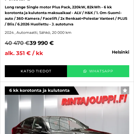
Long range Single motor Plus Pack, 220kW, 82kWh - 6 kk
korotonta ja kulutonta maksuaikaa! - ALV / H&K / 1. Om-Suomi-
auto / 360-Kamera / Facelift / 2x Renkaat+Polestar Vanteet / PLUS
/ Blis / 6.2026 Huollettu - J. autoturva
2024
, Automaatti, Sähkö, 20 000 km
40 470 €
39 990 €
helsinki
alk. 351 € / kk
KATSO TIEDOT
WHATSAPP
6 kk korotonta ja kulutonta
SUO