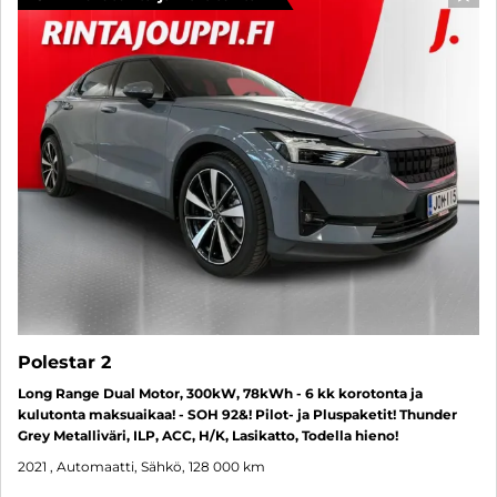
SUO
Polestar 2
Long Range Dual Motor, 300kW, 78kWh - 6 kk korotonta ja
kulutonta maksuaikaa! - SOH 92&! Pilot- ja Pluspaketit! Thunder
Grey Metalliväri, ILP, ACC, H/K, Lasikatto, Todella hieno!
2021
, Automaatti, Sähkö, 128 000 km