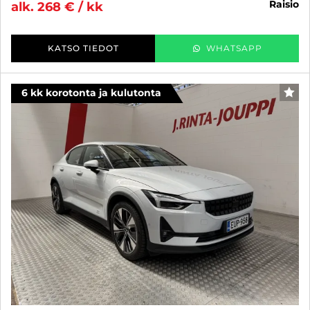
raisio
alk. 268 € / kk
KATSO TIEDOT
WHATSAPP
6 kk korotonta ja kulutonta
SUO