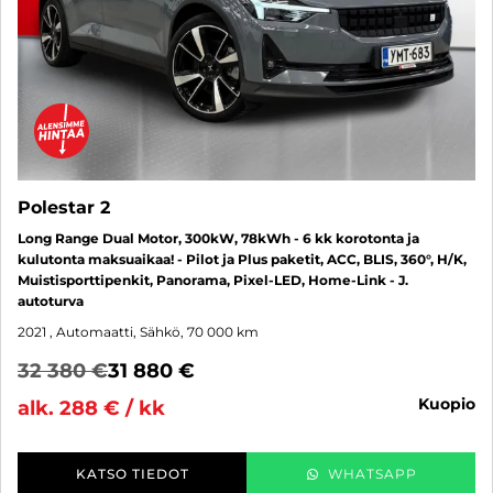
Polestar 2
Long Range Dual Motor, 300kW, 78kWh - 6 kk korotonta ja
kulutonta maksuaikaa! - Pilot ja Plus paketit, ACC, BLIS, 360°, H/K,
Muistisporttipenkit, Panorama, Pixel-LED, Home-Link - J.
autoturva
2021
, Automaatti, Sähkö, 70 000 km
32 380 €
31 880 €
kuopio
alk. 288 € / kk
KATSO TIEDOT
WHATSAPP