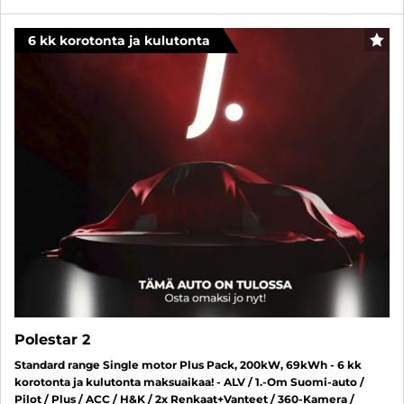
6 kk korotonta ja kulutonta
SUO
Polestar 2
Standard range Single motor Plus Pack, 200kW, 69kWh - 6 kk
korotonta ja kulutonta maksuaikaa! - ALV / 1.-Om Suomi-auto /
Pilot / Plus / ACC / H&K / 2x Renkaat+Vanteet / 360-Kamera /