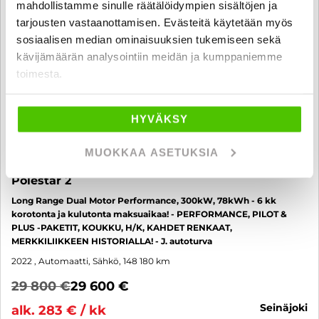
mahdollistamme sinulle räätälöidympien sisältöjen ja
tarjousten vastaanottamisen. Evästeitä käytetään myös
sosiaalisen median ominaisuuksien tukemiseen sekä
kävijämäärän analysointiin meidän ja kumppaniemme
toimesta.
HYVÄKSY
MUOKKAA ASETUKSIA
Polestar 2
Long Range Dual Motor Performance, 300kW, 78kWh - 6 kk
korotonta ja kulutonta maksuaikaa! - PERFORMANCE, PILOT &
PLUS -PAKETIT, KOUKKU, H/K, KAHDET RENKAAT,
MERKKILIIKKEEN HISTORIALLA! - J. autoturva
2022
, Automaatti, Sähkö, 148 180 km
29 800 €
29 600 €
seinäjoki
alk. 283 € / kk