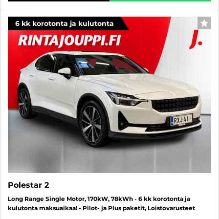
6 kk korotonta ja kulutonta
SUO
Polestar 2
Long Range Single Motor, 170kW, 78kWh - 6 kk korotonta ja
kulutonta maksuaikaa! - Pilot- ja Plus paketit, Loistovarusteet