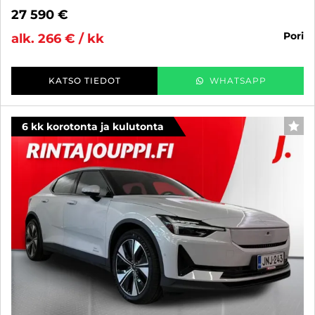
27 590 €
pori
alk. 266 € / kk
KATSO TIEDOT
WHATSAPP
6 kk korotonta ja kulutonta
SUO