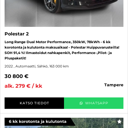
Polestar 2
Long Range Dual Motor Performance, 350kW, 78kWh - 6 kk
korotonta ja kulutonta maksuaikaa! - Polestar Huippuvarusteilla!
SOH 91,4 %! Ilmastoidut nahkapenkit, Performance-,Pilot- ja
Pluspaketit!
2022
, Automaatti, Sähkö, 163 000 km
30 800 €
tampere
alk. 279 € / kk
KATSO TIEDOT
WHATSAPP
6 kk korotonta ja kulutonta
SUO