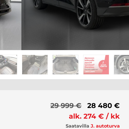
29 999 €
28 480 €
alk. 274 € / kk
Saatavilla
J. autoturva