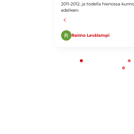
ti ja
2011-2012, ja todella hienossa kunn
edelleen.
Raimo Levälampi
Page 1 of 60