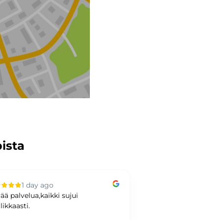
pista
1 day ago
2 days ag
ää palvelua,kaikki sujui
Hyvää kaupankäynti
likkaasti.