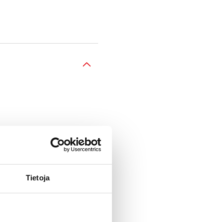
tus-, lataus- ja
Tietoja
n.