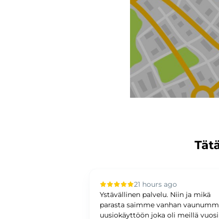
Tätä
 ago
21 hours ago
upilla oli sujuvaa ja
Ystävällinen palvelu. Niin ja mikä
ystävällinen ja
parasta saimme vanhan vaunum
antunteva. Asiat
uusiokäyttöön joka oli meillä vuos