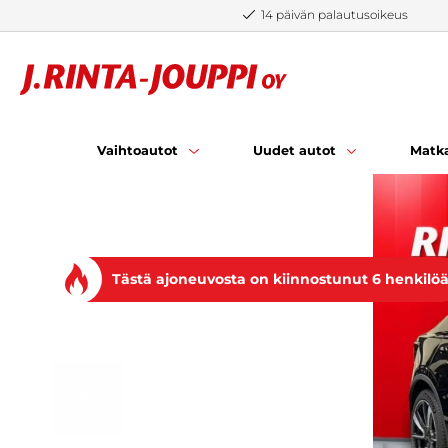
Siirry sisältöön
14 päivän palautusoikeus
Vaihtoautot
Uudet autot
Matka
Tästä ajoneuvosta on kiinnostunut 6 henkilö
EDELLINEN