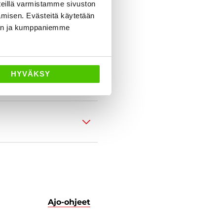
eillä varmistamme sivuston
amisen. Evästeitä käytetään
dän ja kumppaniemme
HYVÄKSY
Ajo-ohjeet