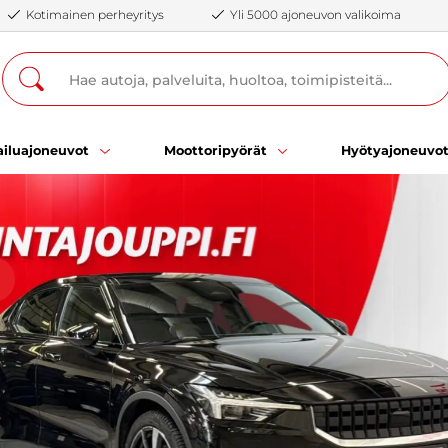
Kotimainen perheyritys
Yli 5000 ajoneuvon valikoima
iluajoneuvot
Moottoripyörät
Hyötyajoneuvo
ä