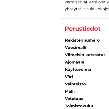
varmistavat, että olet 
yhteyttä ja tule koeajol
Perustiedot
Rekisterinumero
Vuosimalli
Viimeisin katsastus
Ajomäärä
Käyttövoima
Väri
Vaihteisto
Malli
Vetotapa
Toimistokulut