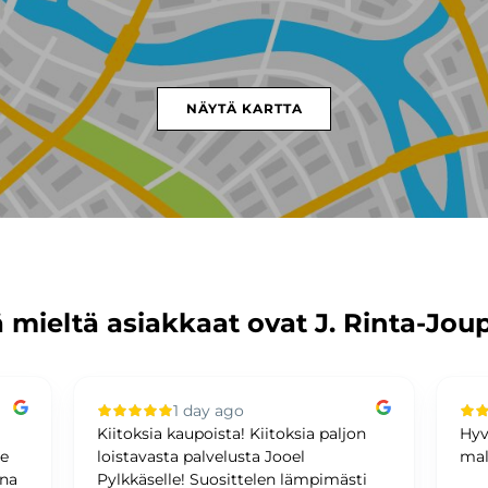
NÄYTÄ KARTTA
 mieltä asiakkaat ovat J. Rinta-Jou
1 day ago
Kiitoksia kaupoista! Kiitoksia paljon
Hyv
me
loistavasta palvelusta Jooel
mal
ina
Pylkkäselle! Suosittelen lämpimästi