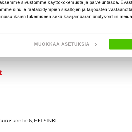
aksemme sivustomme käyttökokemusta ja palveluntasoa. Eväst
 tietoja
mme sinulle räätälöidympien sisältöjen ja tarjousten vastaanott
inaisuuksien tukemiseen sekä kävijämäärän analysointiin mei
MUOKKAA ASETUKSIA
t
amuruskontie 6, HELSINKI