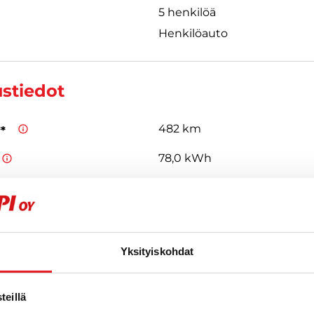
5 henkilöä
Henkilöauto
ustiedot
482 km
**
78,0 kWh
155,0 kW
CCS
Type 2
,
 ovat valmistajan antamia arvioita uudelle ajoneuvolle. Todelliset kulu
Yksityiskohdat
 vaihdella ajoneuvon kunnon, ajotavan ja käyttöolosuhteiden mukaa
eillä