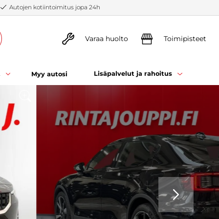
Autojen kotiintoimitus jopa 24h
Varaa huolto
Toimipisteet
t
Lisäpalvelut ja rahoitus
Myy autosi
SEURAAVA