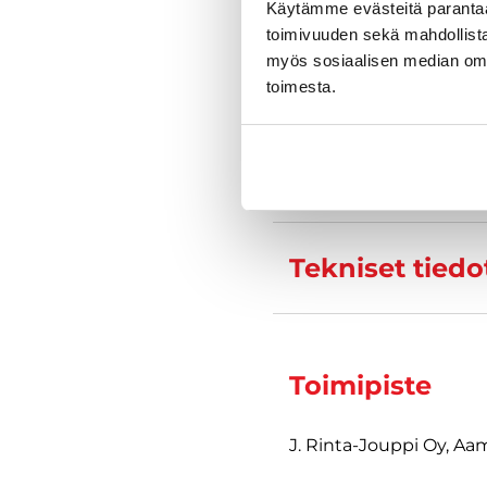
Käytämme evästeitä paranta
Kysy tarkempia
toimivuuden sekä mahdollista
myös sosiaalisen median om
toimesta.
Varustelu
Tekniset tiedo
Toimipiste
J. Rinta-Jouppi Oy, A