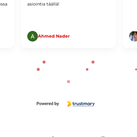
ossa
asiointia täällä!
Ahmed Nader