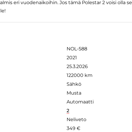
valmis eri vuodenaikoihin. Jos tämä Polestar 2 voisi olla 
le!
NOL-588
2021
25.3.2026
122000 km
Sähkö
Musta
Automaatti
2
Neliveto
349 €