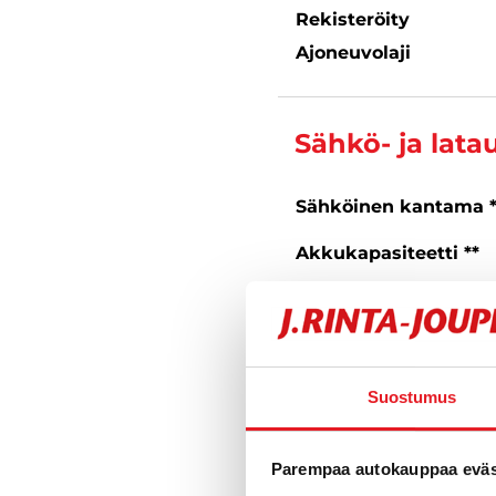
Rekisteröity
Ajoneuvolaji
Sähkö- ja lata
Sähköinen kantama 
Akkukapasiteetti **
Suurin latausteho **
Latausliitäntä
** Ilmoitetut tekniset tiedot
Suostumus
toimintamatka-arvot voivat
Parempaa autokauppaa eväst