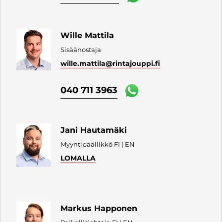
Wille Mattila
Sisäänostaja
wille.mattila
@rintajouppi.fi
040 711 3963
Jani Hautamäki
Myyntipäällikkö FI | EN
LOMALLA
Markus Happonen