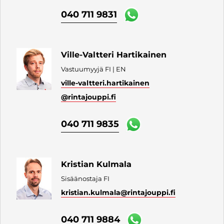
040 711 9831
Ville-Valtteri Hartikainen
Vastuumyyjä FI | EN
ville-valtteri.hartikainen
@rintajouppi.fi
040 711 9835
Kristian Kulmala
Sisäänostaja FI
kristian.kulmala
@rintajouppi.fi
040 711 9884