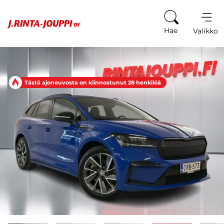
Siirry sisältöön
Hae
Valikko
Tästä ajoneuvosta on kiinnostunut 28 henkilöä