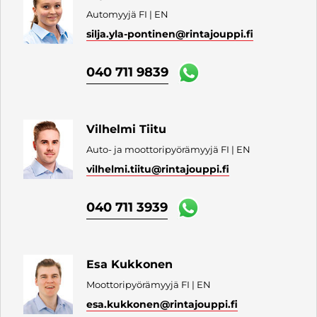
Automyyjä FI | EN
silja.yla-pontinen
@rintajouppi.fi
040 711 9839
Vilhelmi Tiitu
Auto- ja moottoripyörämyyjä FI | EN
vilhelmi.tiitu
@rintajouppi.fi
040 711 3939
Esa Kukkonen
Moottoripyörämyyjä FI | EN
esa.kukkonen
@rintajouppi.fi