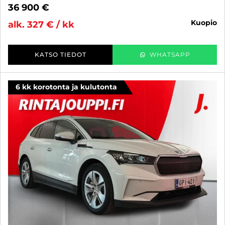
36 900 €
kuopio
alk. 327 € / kk
KATSO TIEDOT
WHATSAPP
6 kk korotonta ja kulutonta