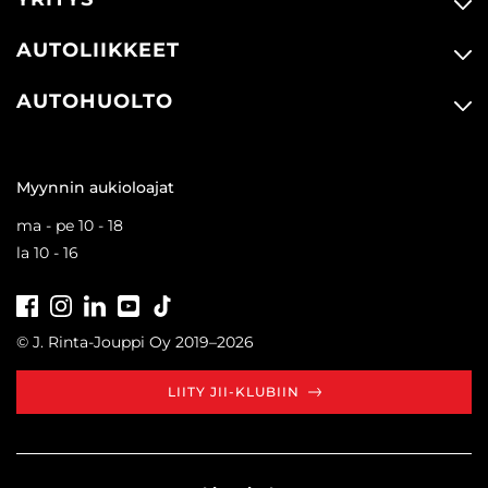
AUTOLIIKKEET
AUTOHUOLTO
Myynnin aukioloajat
ma - pe 10 - 18
la 10 - 16
Facebook
Instagram
LinkedIn
Youtube
Tiktok
© J. Rinta-Jouppi Oy 2019–2026
LIITY JII-KLUBIIN