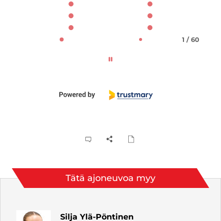
1 / 60
Tätä ajoneuvoa myy
Silja Ylä-Pöntinen