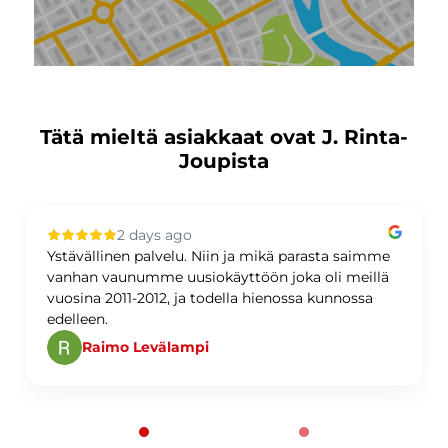
Tätä mieltä asiakkaat ovat J. Rinta-
Joupista
2 days ago
Ystävällinen palvelu. Niin ja mikä parasta saimme
vanhan vaunumme uusiokäyttöön joka oli meillä
vuosina 2011-2012, ja todella hienossa kunnossa
edelleen.
Raimo Levälampi
Page 1 of 60