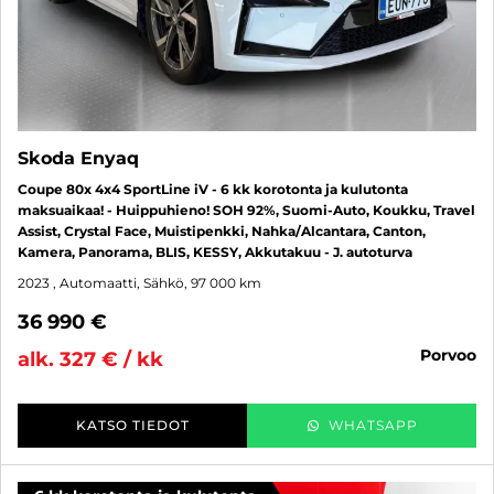
Skoda Enyaq
Coupe 80x 4x4 SportLine iV - 6 kk korotonta ja kulutonta
maksuaikaa! - Huippuhieno! SOH 92%, Suomi-Auto, Koukku, Travel
Assist, Crystal Face, Muistipenkki, Nahka/Alcantara, Canton,
Kamera, Panorama, BLIS, KESSY, Akkutakuu - J. autoturva
2023
, Automaatti, Sähkö, 97 000 km
36 990 €
porvoo
alk. 327 € / kk
KATSO TIEDOT
WHATSAPP