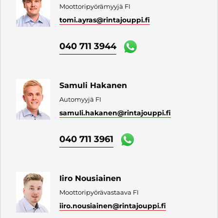
Moottoripyörämyyjä FI
tomi.ayras
@rintajouppi.fi
040 711 3944
Samuli Hakanen
Automyyjä FI
samuli.hakanen
@rintajouppi.fi
040 711 3961
Iiro Nousiainen
Moottoripyörävastaava FI
iiro.nousiainen
@rintajouppi.fi