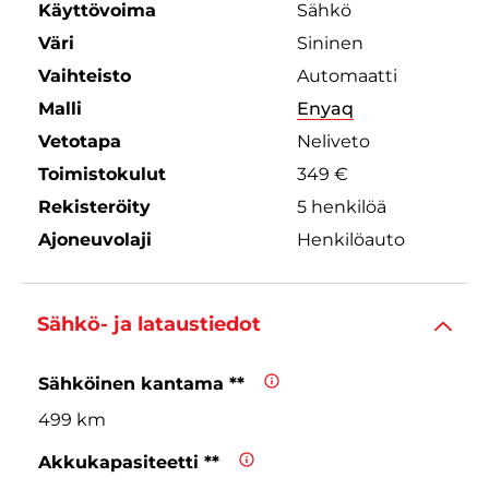
Käyttövoima
Sähkö
Väri
Sininen
Vaihteisto
Automaatti
Malli
Enyaq
Vetotapa
Neliveto
Toimistokulut
349 €
Rekisteröity
5 henkilöä
Ajoneuvolaji
Henkilöauto
Sähkö- ja lataustiedot
Sähköinen kantama **
499 km
Akkukapasiteetti **