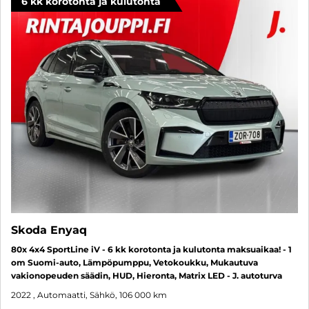
6 kk korotonta ja kulutonta
Skoda Enyaq
80x 4x4 SportLine iV - 6 kk korotonta ja kulutonta maksuaikaa! - 1
om Suomi-auto, Lämpöpumppu, Vetokoukku, Mukautuva
vakionopeuden säädin, HUD, Hieronta, Matrix LED - J. autoturva
2022
, Automaatti, Sähkö, 106 000 km