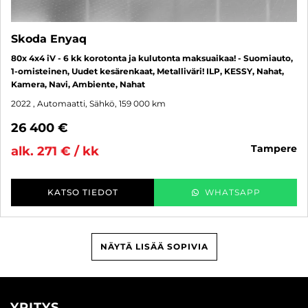
Skoda Enyaq
80x 4x4 iV - 6 kk korotonta ja kulutonta maksuaikaa! - Suomiauto,
1-omisteinen, Uudet kesärenkaat, Metalliväri! ILP, KESSY, Nahat,
Kamera, Navi, Ambiente, Nahat
2022
, Automaatti, Sähkö, 159 000 km
26 400 €
tampere
alk. 271 € / kk
KATSO TIEDOT
WHATSAPP
NÄYTÄ LISÄÄ SOPIVIA
YRITYS