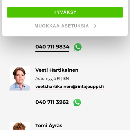
HYVÄKSY
Miro Auvinen
Automyyjä
MUOKKAA ASETUKSIA
miro.auvinen
@rintajouppi.fi
040 711 9834
Veeti Hartikainen
Automyyjä FI | EN
veeti.hartikainen
@rintajouppi.fi
040 711 3962
Tomi Äyräs