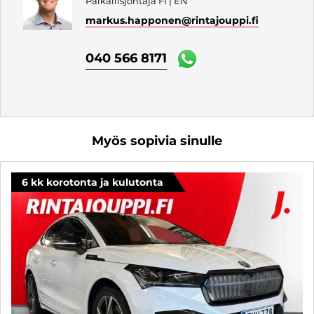
Paikallisjohtaja FI | EN
markus.happonen
@rintajouppi.fi
040 566 8171
Myös sopivia sinulle
6 kk korotonta ja kulutonta