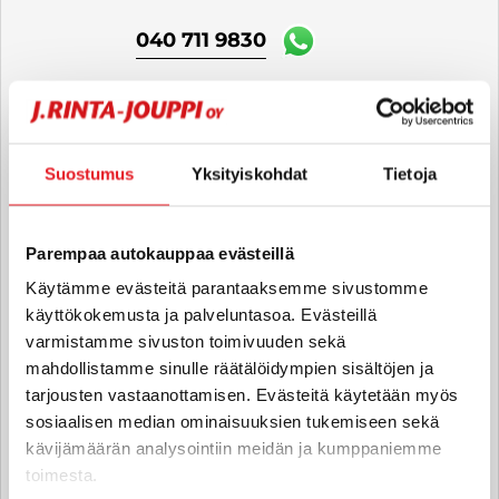
040 711 9830
Tero Mäkinen
Automyyjä FI
Suostumus
Yksityiskohdat
Tietoja
tero.makinen
@rintajouppi.fi
040 711 3954
Parempaa autokauppaa evästeillä
Käytämme evästeitä parantaaksemme sivustomme
käyttökokemusta ja palveluntasoa. Evästeillä
varmistamme sivuston toimivuuden sekä
Tero Arola
mahdollistamme sinulle räätälöidympien sisältöjen ja
Automyyjä FI | EN
tarjousten vastaanottamisen. Evästeitä käytetään myös
tero.arola
@rintajouppi.fi
sosiaalisen median ominaisuuksien tukemiseen sekä
kävijämäärän analysointiin meidän ja kumppaniemme
040 711 9836
toimesta.