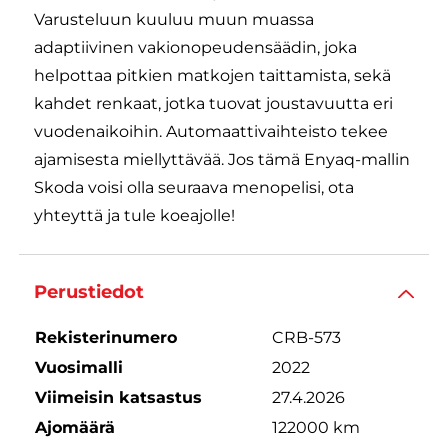
Varusteluun kuuluu muun muassa
adaptiivinen vakionopeudensäädin, joka
helpottaa pitkien matkojen taittamista, sekä
kahdet renkaat, jotka tuovat joustavuutta eri
vuodenaikoihin. Automaattivaihteisto tekee
ajamisesta miellyttävää. Jos tämä Enyaq-mallin
Skoda voisi olla seuraava menopelisi, ota
yhteyttä ja tule koeajolle!
Perustiedot
Rekisterinumero
CRB-573
Vuosimalli
2022
Viimeisin katsastus
27.4.2026
Ajomäärä
122000 km