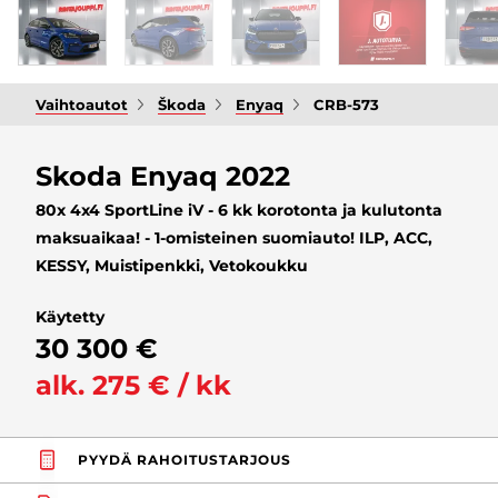
Vaihtoautot
Škoda
Enyaq
CRB-573
Skoda Enyaq 2022
80x 4x4 SportLine iV - 6 kk korotonta ja kulutonta
maksuaikaa! - 1-omisteinen suomiauto! ILP, ACC,
KESSY, Muistipenkki, Vetokoukku
Käytetty
30 300 €
alk. 275 € / kk
PYYDÄ RAHOITUSTARJOUS