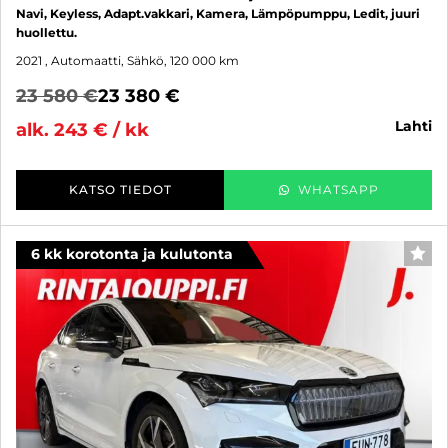
Navi, Keyless, Adapt.vakkari, Kamera, Lämpöpumppu, Ledit, juuri
huollettu.
2021
, Automaatti, Sähkö, 120 000 km
23 580 €
23 380 €
lahti
alk. 243 € / kk
KATSO TIEDOT
WHATSAPP
6 kk korotonta ja kulutonta
SUO