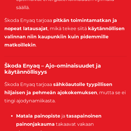
säällä.
Škoda Enyaq tarjoaa
pitkän toimintamatkan ja
nopeat latausajat
, mikä tekee siitä
käytännöllisen
valinnan niin kaupunkiin kuin pidemmille
matkoillekin
.
Škoda Enyaq – Ajo-ominaisuudet ja
käytännöllisyys
Škoda Enyaq tarjoaa
sähköautolle tyypillisen
hiljaisen ja pehmeän ajokokemuksen
, mutta se ei
tingi ajodynamiikasta.
Matala painopiste
ja
tasapainoinen
painonjakauma
takaavat vakaan