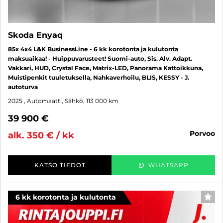
Skoda Enyaq
85x 4x4 L&K BusinessLine - 6 kk korotonta ja kulutonta
maksuaikaa! - Huippuvarusteet! Suomi-auto, Sis. Alv. Adapt.
Vakkari, HUD, Crystal Face, Matrix-LED, Panorama Kattoikkuna,
Muistipenkit tuuletuksella, Nahkaverhoilu, BLIS, KESSY - J.
autoturva
2025
, Automaatti, Sähkö, 113 000 km
39 900 €
porvoo
alk. 350 € / kk
KATSO TIEDOT
WHATSAPP
6 kk korotonta ja kulutonta
SUO