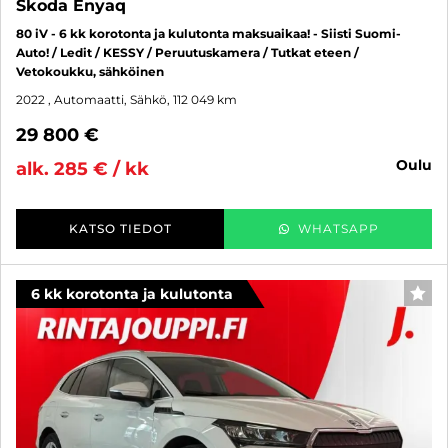
Skoda Enyaq
80 iV - 6 kk korotonta ja kulutonta maksuaikaa! - Siisti Suomi-
Auto! / Ledit / KESSY / Peruutuskamera / Tutkat eteen /
Vetokoukku, sähköinen
2022
, Automaatti, Sähkö, 112 049 km
29 800 €
oulu
alk. 285 € / kk
KATSO TIEDOT
WHATSAPP
6 kk korotonta ja kulutonta
SUO