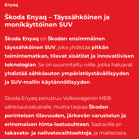
Enyaq
Škoda Enyaq – Täyssähköinen ja
monikäyttöinen SUV
Škoda Enyaq
on
Škodan ensimmäinen
täyssähköinen SUV
, joka yhdistää
pitkän
toimintamatkan, tilavat sisätilat ja innovatiivisen
teknologian
. Se on suunniteltu niille, jotka haluavat
yhdistää sähköauton ympäristöystävällisyyden
ja SUV-mallin käytännöllisyyden
.
Škoda Enyaq perustuu Volkswagenin MEB-
sähköautoalustalle, mutta tarjoaa
Škodan
perinteisen tilavuuden, järkevän varustelun ja
erinomaisen hinta-laatusuhteen
. Saatavilla on
takaveto- ja nelivetovaihtoehtoja
, ja mallistosta