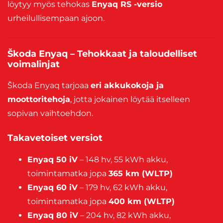
löytyy myös tehokas
Enyaq RS -versio
urheilullisempaan ajoon.
Škoda Enyaq – Tehokkaat ja taloudelliset
voimalinjat
Škoda Enyaq tarjoaa
eri akkukokoja ja
moottoritehoja
, jotta jokainen löytää itselleen
sopivan vaihtoehdon.
Takavetoiset versiot
Enyaq 50 iV
– 148 hv, 55 kWh akku,
toimintamatka jopa
365 km (WLTP)
Enyaq 60 iV
– 179 hv, 62 kWh akku,
toimintamatka jopa
400 km (WLTP)
Enyaq 80 iV
– 204 hv, 82 kWh akku,