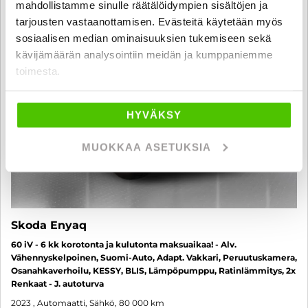
SUO
mahdollistamme sinulle räätälöidympien sisältöjen ja
tarjousten vastaanottamisen. Evästeitä käytetään myös
sosiaalisen median ominaisuuksien tukemiseen sekä
kävijämäärän analysointiin meidän ja kumppaniemme
toimesta.
HYVÄKSY
MUOKKAA ASETUKSIA
Skoda Enyaq
60 iV - 6 kk korotonta ja kulutonta maksuaikaa! - Alv.
Vähennyskelpoinen, Suomi-Auto, Adapt. Vakkari, Peruutuskamera,
Osanahkaverhoilu, KESSY, BLIS, Lämpöpumppu, Ratinlämmitys, 2x
Renkaat - J. autoturva
2023
, Automaatti, Sähkö, 80 000 km