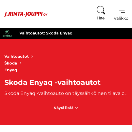
Siirry sisältöön
Hae
Valikko
Vaihtoautot: Skoda Enyaq
Vaihtoautot
Škoda
Enyaq
Skoda Enyaq -vaihtoautot
Skoda Enyaq -vaihtoauto on täyssähköinen tilava crossover-tyyppinen henkilöautomalli, jossa huippuluokan tekniikka yhdistyy nopeaan lataamiseen ja pitkään toimintamatkaan. Skoda Enyaq on Skodan ensimmäinen täyssähköinen katumaasturi, joita on saatavana paljon myö vaihtoautona. Skoda Enyaq -vaihtoauto on näyttävä ja iso auto, joka sopii esimerkiksi hyvin mm. perheille. Mikäli arvostat tilaa, taloudellisuutta, ympäristöystävllisyyttä ja modernia ulkonäköä, Skoda Enyaq on kuin tehty sinulle. J. Rinta-Joupilta ostat käytetyt Skoda Enyaq -vaihtoautot.
Näytä lisää