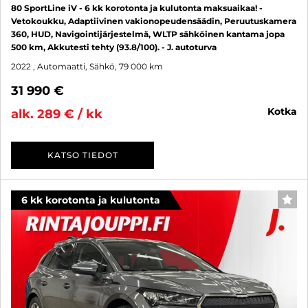
80 SportLine iV - 6 kk korotonta ja kulutonta maksuaikaa! -
Vetokoukku, Adaptiivinen vakionopeudensäädin, Peruutuskamera
360, HUD, Navigointijärjestelmä, WLTP sähköinen kantama jopa
500 km, Akkutesti tehty (93.8/100). - J. autoturva
2022
, Automaatti, Sähkö, 79 000 km
31 990 €
kotka
alk. 289 € / kk
KATSO TIEDOT
6 kk korotonta ja kulutonta
SUO