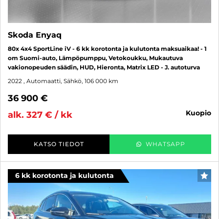
Skoda Enyaq
80x 4x4 SportLine iV - 6 kk korotonta ja kulutonta maksuaikaa! - 1
om Suomi-auto, Lämpöpumppu, Vetokoukku, Mukautuva
vakionopeuden säädin, HUD, Hieronta, Matrix LED - J. autoturva
2022
, Automaatti, Sähkö, 106 000 km
36 900 €
kuopio
alk. 327 € / kk
KATSO TIEDOT
WHATSAPP
6 kk korotonta ja kulutonta
SUO