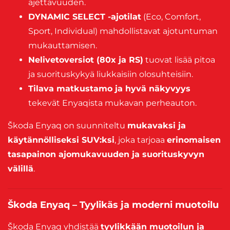
ajettavuuden.
DYNAMIC SELECT -ajotilat
(Eco, Comfort,
Sport, Individual) mahdollistavat ajotuntuman
mukauttamisen.
Nelivetoversiot (80x ja RS)
tuovat lisää pitoa
ja suorituskykyä liukkaisiin olosuhteisiin.
Tilava matkustamo ja hyvä näkyvyys
tekevät Enyaqista mukavan perheauton.
Škoda Enyaq on suunniteltu
mukavaksi ja
käytännölliseksi SUV:ksi
, joka tarjoaa
erinomaisen
tasapainon ajomukavuuden ja suorituskyvyn
välillä
.
Škoda Enyaq – Tyylikäs ja moderni muotoilu
Škoda Enyaq yhdistää
tyylikkään muotoilun ja