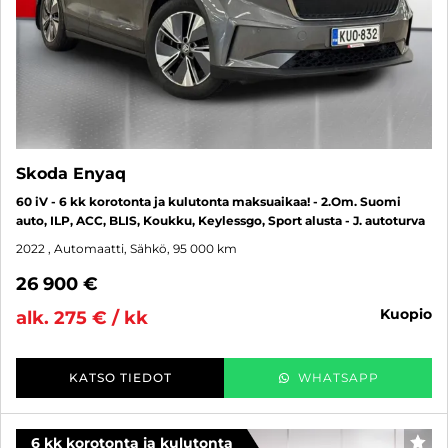
Skoda Enyaq
60 iV - 6 kk korotonta ja kulutonta maksuaikaa! - 2.Om. Suomi
auto, ILP, ACC, BLIS, Koukku, Keylessgo, Sport alusta - J. autoturva
2022
, Automaatti, Sähkö, 95 000 km
26 900 €
kuopio
alk. 275 € / kk
KATSO TIEDOT
WHATSAPP
6 kk korotonta ja kulutonta