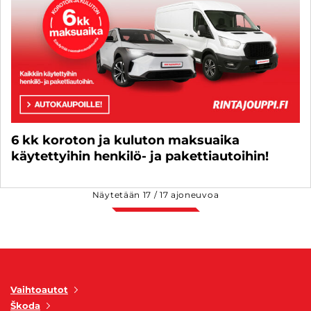
6 kk koroton ja kuluton maksuaika
käytettyihin henkilö- ja pakettiautoihin!
Näytetään
17
/
17
ajoneuvoa
Vaihtoautot
Škoda