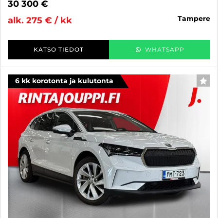
30 300 €
tampere
alk. 275 € / kk
KATSO TIEDOT
WHATSAPP
6 kk korotonta ja kulutonta
SUO