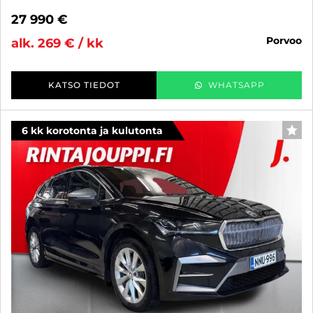
27 990 €
porvoo
alk. 269 € / kk
KATSO TIEDOT
WHATSAPP
6 kk korotonta ja kulutonta
SUO