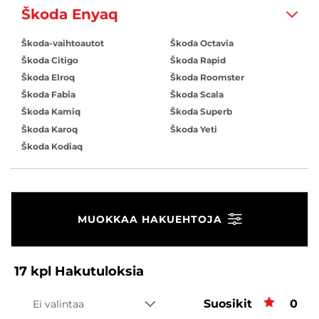
Škoda Enyaq
Škoda-vaihtoautot
Škoda Octavia
Škoda Citigo
Škoda Rapid
Škoda Elroq
Škoda Roomster
Škoda Fabia
Škoda Scala
Škoda Kamiq
Škoda Superb
Škoda Karoq
Škoda Yeti
Škoda Kodiaq
MUOKKAA HAKUEHTOJA
17
kpl
Hakutuloksia
Suosikit
Suos
0
Ei valintaa