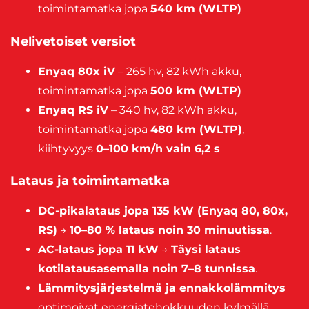
toimintamatka jopa
540 km (WLTP)
Nelivetoiset versiot
Enyaq 80x iV
– 265 hv, 82 kWh akku,
toimintamatka jopa
500 km (WLTP)
Enyaq RS iV
– 340 hv, 82 kWh akku,
toimintamatka jopa
480 km (WLTP)
,
kiihtyvyys
0–100 km/h vain 6,2 s
Lataus ja toimintamatka
DC-pikalataus jopa 135 kW (Enyaq 80, 80x,
RS)
→
10–80 % lataus noin 30 minuutissa
.
AC-lataus jopa 11 kW
→
Täysi lataus
kotilatausasemalla noin 7–8 tunnissa
.
Lämmitysjärjestelmä ja ennakkolämmitys
optimoivat energiatehokkuuden kylmällä