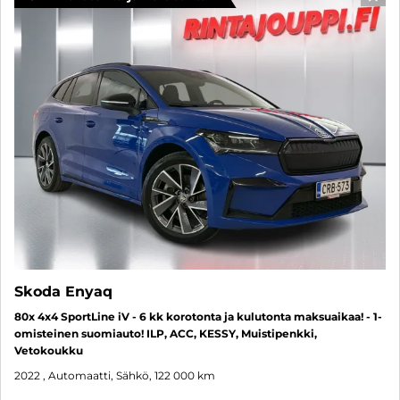
SUO
Skoda Enyaq
80x 4x4 SportLine iV - 6 kk korotonta ja kulutonta maksuaikaa! - 1-
omisteinen suomiauto! ILP, ACC, KESSY, Muistipenkki,
Vetokoukku
2022
, Automaatti, Sähkö, 122 000 km