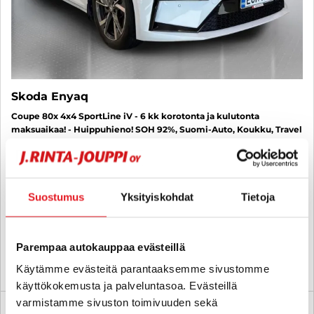
Skoda Enyaq
Coupe 80x 4x4 SportLine iV - 6 kk korotonta ja kulutonta
maksuaikaa! - Huippuhieno! SOH 92%, Suomi-Auto, Koukku, Travel
Assist, Crystal Face, Muistipenkki, Nahka/Alcantara, Canton,
Kamera, Panorama, BLIS, KESSY, Akkutakuu - J. autoturva
2023
, Automaatti, Sähkö, 97 000 km
Suostumus
Yksityiskohdat
Tietoja
36 990 €
porvoo
alk. 327 € / kk
Parempaa autokauppaa evästeillä
KATSO TIEDOT
WHATSAPP
Käytämme evästeitä parantaaksemme sivustomme
käyttökokemusta ja palveluntasoa. Evästeillä
varmistamme sivuston toimivuuden sekä
6 kk korotonta ja kulutonta