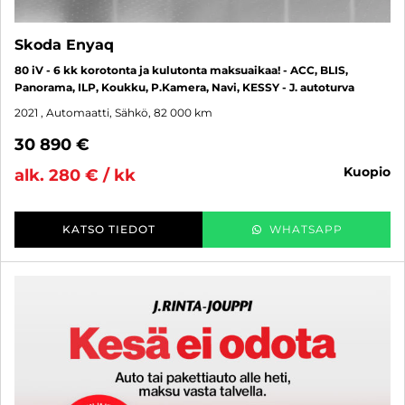
Skoda Enyaq
80 iV - 6 kk korotonta ja kulutonta maksuaikaa! - ACC, BLIS,
Panorama, ILP, Koukku, P.Kamera, Navi, KESSY - J. autoturva
2021
, Automaatti, Sähkö, 82 000 km
30 890 €
kuopio
alk. 280 € / kk
KATSO TIEDOT
WHATSAPP