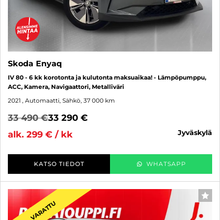
Skoda Enyaq
IV 80 - 6 kk korotonta ja kulutonta maksuaikaa! - Lämpöpumppu,
ACC, Kamera, Navigaattori, Metalliväri
2021
, Automaatti, Sähkö, 37 000 km
33 490 €
33 290 €
jyväskylä
alk. 299 € / kk
KATSO TIEDOT
WHATSAPP
SUO
VARATTU