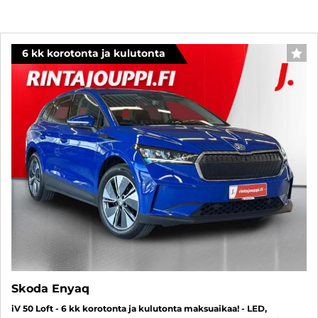
6 kk korotonta ja kulutonta
SUO
Skoda Enyaq
iV 50 Loft - 6 kk korotonta ja kulutonta maksuaikaa! - LED,