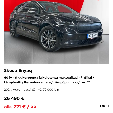
Skoda Enyaq
60 iV - 6 kk korotonta ja kulutonta maksuaikaa! - ** Siisti /
Lämpöratti / Peruutuskamera / Lämpöpumppu / Led **
2021
, Automaatti, Sähkö, 72 000 km
26 490 €
oulu
alk. 271 € / kk