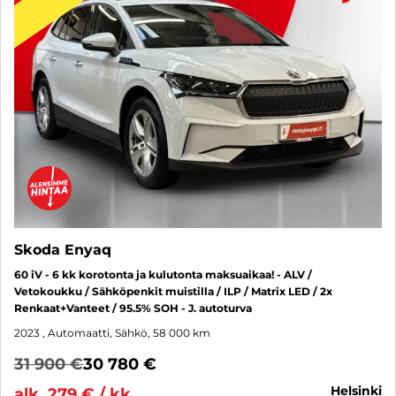
Skoda Enyaq
60 iV - 6 kk korotonta ja kulutonta maksuaikaa! - ALV /
Vetokoukku / Sähköpenkit muistilla / ILP / Matrix LED / 2x
Renkaat+Vanteet / 95.5% SOH - J. autoturva
2023
, Automaatti, Sähkö, 58 000 km
31 900 €
30 780 €
helsinki
alk. 279 € / kk