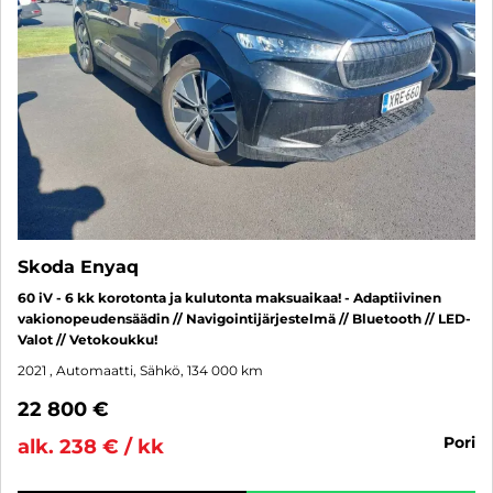
Skoda Enyaq
60 iV - 6 kk korotonta ja kulutonta maksuaikaa! - Adaptiivinen
vakionopeudensäädin // Navigointijärjestelmä // Bluetooth // LED-
Valot // Vetokoukku!
2021
, Automaatti, Sähkö, 134 000 km
22 800 €
pori
alk. 238 € / kk