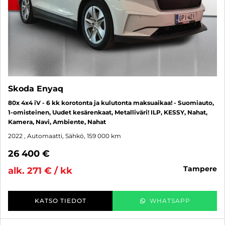
Skoda Enyaq
80x 4x4 iV - 6 kk korotonta ja kulutonta maksuaikaa! - Suomiauto,
1-omisteinen, Uudet kesärenkaat, Metalliväri! ILP, KESSY, Nahat,
Kamera, Navi, Ambiente, Nahat
2022
, Automaatti, Sähkö, 159 000 km
26 400 €
tampere
alk. 271 € / kk
KATSO TIEDOT
WHATSAPP