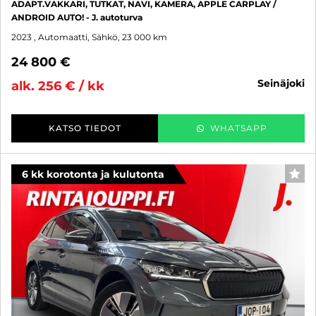
ADAPT.VAKKARI, TUTKAT, NAVI, KAMERA, APPLE CARPLAY /
ANDROID AUTO! - J. autoturva
2023
, Automaatti, Sähkö, 23 000 km
24 800 €
seinäjoki
alk. 256 € / kk
KATSO TIEDOT
WHATSAPP
6 kk korotonta ja kulutonta
SUO