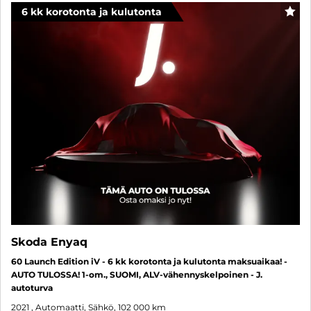
6 kk korotonta ja kulutonta
SUO
Skoda Enyaq
60 Launch Edition iV - 6 kk korotonta ja kulutonta maksuaikaa! -
AUTO TULOSSA! 1-om., SUOMI, ALV-vähennyskelpoinen - J.
autoturva
2021
, Automaatti, Sähkö, 102 000 km