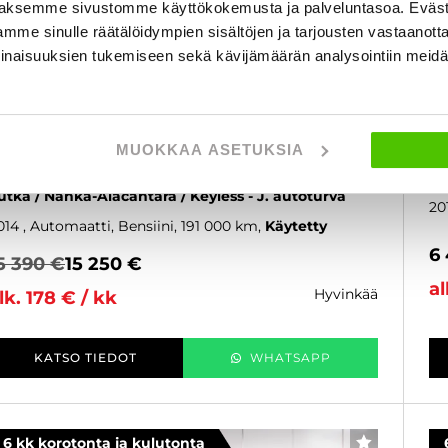
aksemme sivustomme käyttökokemusta ja palveluntasoa. Eväst
mme sinulle räätälöidympien sisältöjen ja tarjousten vastaanott
inaisuuksien tukemiseen sekä kävijämäärän analysointiin mei
koda Octavia
S
ombi 2,0 TSI RS DSG Autom. - 6 kk korotonta ja
2,
MUOKKAA ASETUKSIA
ulutonta maksuaikaa! - Tyylikäs RS-Octavia! /
ma
uomi-auto / Lohko+sisä / Adapt.cruise / Koukku /
08
utka / Nahka-Alacantara / Keyless - J. autoturva
20
014
, Automaatti, Bensiini, 191 000 km
Käytetty
6
5 390 €
15 250 €
al
hyvinkää
lk. 178 € / kk
KATSO TIEDOT
WHATSAPP
6 kk korotonta ja kulutonta