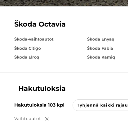
Škoda Octavia
Škoda-vaihtoautot
Škoda Enyaq
Škoda Citigo
Škoda Fabia
Škoda Elroq
Škoda Kamiq
Hakutuloksia
Hakutuloksia
103
kpl
Tyhjennä kaikki raja
Vaihtoautot
Poista valinta