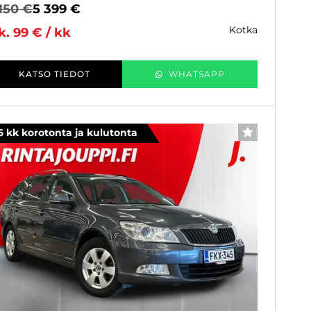
150 €
5 399 €
kotka
k. 99 € / kk
KATSO TIEDOT
WHATSAPP
6 kk korotonta ja kulutonta
SUOSIKKI