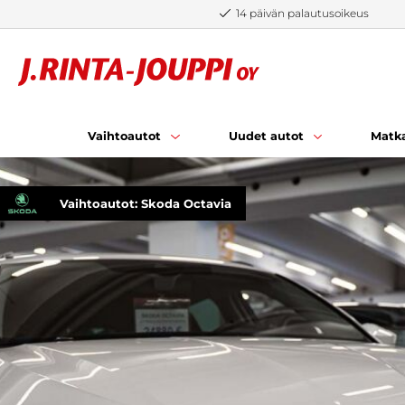
Siirry sisältöön
14 päivän palautusoikeus
Vaihtoautot
Uudet autot
Matka
Vaihtoautot: Skoda Octavia