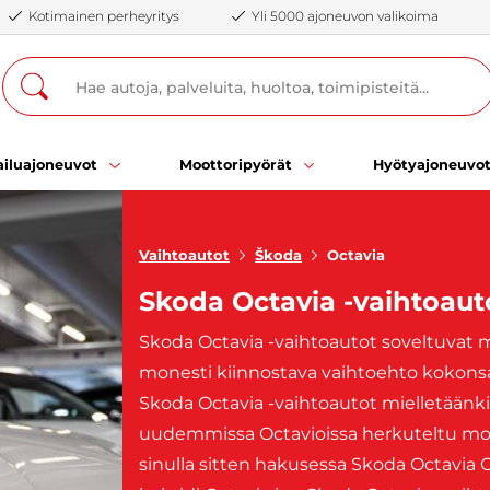
Kotimainen perheyritys
Yli 5000 ajoneuvon valikoima
iluajoneuvot
Moottoripyörät
Hyötyajoneuvo
Vaihtoautot
Škoda
Octavia
Skoda Octavia -vaihtoaut
Skoda Octavia -vaihtoautot soveltuvat 
monesti kiinnostava vaihtoehto kokons
Skoda Octavia -vaihtoautot mielletäänkin 
uudemmissa Octavioissa herkuteltu moder
sinulla sitten hakusessa Skoda Octavia C