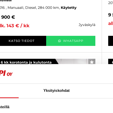
uulilasi
20
016
, Manuaali, Diesel, 284 000 km
Käytetty
9
 900 €
al
jyväskylä
lk. 143 € / kk
KATSO TIEDOT
WHATSAPP
6 kk korotonta ja kulutonta
SUOSIKKI
Yksityiskohdat
eillä