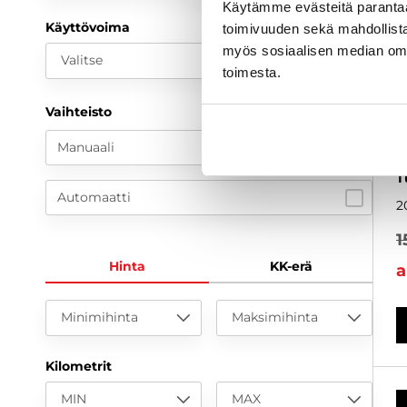
Käytämme evästeitä paranta
Käyttövoima
toimivuuden sekä mahdollista
myös sosiaalisen median om
Valitse
toimesta.
S
Vaihteisto
C
k
Manuaali
S
T
Automaatti
2
1
Hinta
KK-erä
a
Minimihinta
Maksimihinta
Kilometrit
MIN
MAX