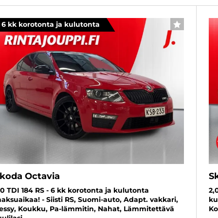
6 kk korotonta ja kulutonta
SUOSIKKI
koda Octavia
S
,0 TDI 184 RS - 6 kk korotonta ja kulutonta
2,
aksuaikaa! - Siisti RS, Suomi-auto, Adapt. vakkari,
ku
essy, Koukku, Pa-lämmitin, Nahat, Lämmitettävä
Ko