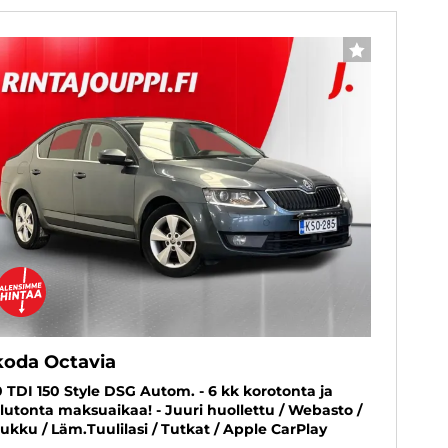
SUOSIKKI
koda Octavia
0 TDI 150 Style DSG Autom. - 6 kk korotonta ja
lutonta maksuaikaa! - Juuri huollettu / Webasto /
ukku / Läm.Tuulilasi / Tutkat / Apple CarPlay