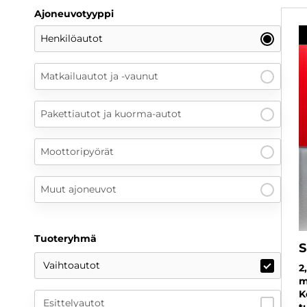
Ajoneuvotyyppi
Henkilöautot
Matkailuautot ja -vaunut
Pakettiautot ja kuorma-autot
Moottoripyörät
Muut ajoneuvot
Tuoteryhmä
S
Vaihtoautot
2
m
K
Esittelyautot