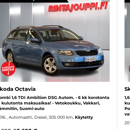
SUOSIKKI
koda Octavia
S
ombi 1,6 TDI Ambition DSG Autom. - 6 kk korotonta
1,
a kulutonta maksuaikaa! - Vetokoukku, Vakkari,
ku
ämmitin, Suomi-auto
Po
va
016
, Automaatti, Diesel, 305 000 km
Käytetty
20