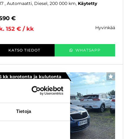
17
, Automaatti, Diesel, 200 000 km
Käytetty
 590 €
hyvinkää
k. 152 € / kk
KATSO TIEDOT
WHATSAPP
6 kk korotonta ja kulutonta
SUOSIKKI
Tietoja