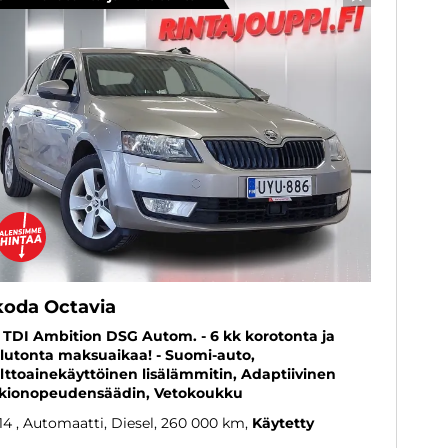
SUOSIKKI
koda Octavia
6 TDI Ambition DSG Autom. - 6 kk korotonta ja
lutonta maksuaikaa! - Suomi-auto,
lttoainekäyttöinen lisälämmitin, Adaptiivinen
kionopeudensäädin, Vetokoukku
14
, Automaatti, Diesel, 260 000 km
Käytetty