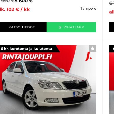
 990 €
5 600 €
6 
tampere
lk. 102 € / kk
al
KATSO TIEDOT
WHATSAPP
6 kk korotonta ja kulutonta
SUOSIKKI