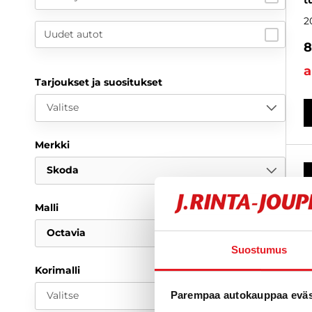
t
2
Uudet autot
8
a
Tarjoukset ja suositukset
Valitse
Merkki
Skoda
Malli
Octavia
Suostumus
Korimalli
Valitse
Parempaa autokauppaa eväst