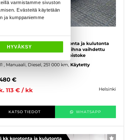
eillä varmistamme sivuston
amisen. Evästeitä käytetään
dän ja kumppaniemme
koda Octavia
0 TDI 140 Elegance - 6 kk korotonta ja kulutonta
HYVÄKSY
ksuaikaa! - Suomi-auto, Jakohihna vaihdettu
/26, Lohkolämmitin & sisätilanpistoke
11
, Manuaali, Diesel, 251 000 km
Käytetty
 480 €
helsinki
k. 113 € / kk
KATSO TIEDOT
WHATSAPP
6 kk korotonta ja kulutonta