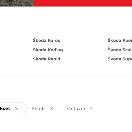
Škoda Karoq
Škoda Roo
Škoda Kodiaq
Škoda Scal
Škoda Rapid
Škoda Sup
ukset
Skoda
Octavia
Poista valinta
Poista valinta
Poista valinta