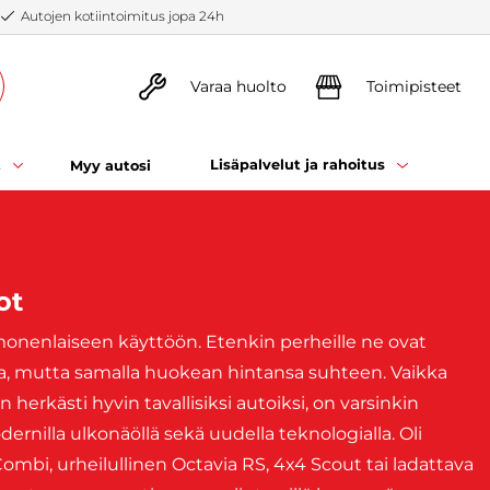
Autojen kotiintoimitus jopa 24h
Varaa huolto
Toimipisteet
t
Lisäpalvelut ja rahoitus
Myy autosi
ot
monenlaiseen käyttöön. Etenkin perheille ne ovat
a, mutta samalla huokean hintansa suhteen. Vaikka
herkästi hyvin tavallisiksi autoiksi, on varsinkin
nilla ulkonäöllä sekä uudella teknologialla. Oli
ombi, urheilullinen Octavia RS, 4x4 Scout tai ladattava