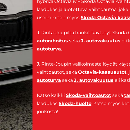
hybridi Octavia iv – Skoda Octavia -vaiht
laadukas ja luotettava vaihtoautoa, joka
useimmiten myös
Skoda Octavia kaas
J. Rinta-Joupilta hankit käytetyt Skoda O
autorahoitus
sekä
J. autovakuutus
eli 
autoturva
.
J. Rinta-Joupin valikoimasta löydät käy
vaihtoautot, sekä
Octavia-kaasuautot
,
autoturva
sekä
J. autovakuutus
eli kas
Katso kaikki
Skoda-vaihtoautot
sekä
ta
laadukas
Skoda-huolto
. Katso myös k
joukosta!