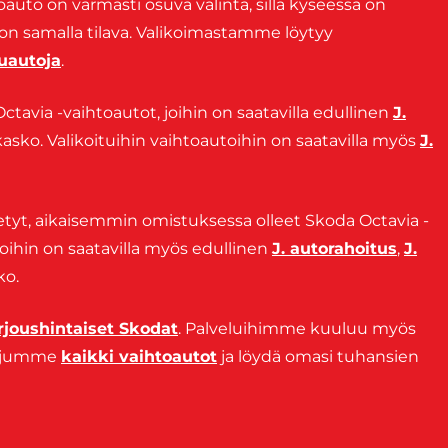
oauto on varmasti osuva valinta, sillä kyseessä on
 on samalla tilava. Valikoimastamme löytyy
uautoja
.
ctavia -vaihtoautot, joihin on saatavilla edullinen
J.
kasko. Valikoituihin vaihtoautoihin on saatavilla myös
J.
tetyt, aikaisemmin omistuksessa olleet Skoda Octavia -
 joihin on saatavilla myös edullinen
J. autorahoitus
,
J.
ko.
rjoushintaiset Skodat
. Palveluihimme kuuluu myös
etjumme
kaikki vaihtoautot
ja löydä omasi tuhansien