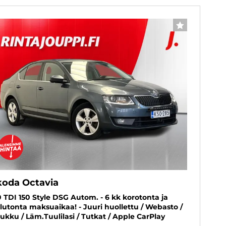
SUOSIKKI
koda Octavia
0 TDI 150 Style DSG Autom. - 6 kk korotonta ja
lutonta maksuaikaa! - Juuri huollettu / Webasto /
ukku / Läm.Tuulilasi / Tutkat / Apple CarPlay