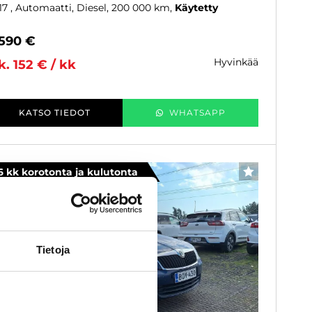
17
, Automaatti, Diesel, 200 000 km
Käytetty
 590 €
hyvinkää
k. 152 € / kk
KATSO TIEDOT
WHATSAPP
6 kk korotonta ja kulutonta
SUOSIKKI
Tietoja