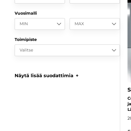
Vuosimalli
MIN
MAX
Toimipiste
Valitse
Näytä lisää suodattimia
S
C
j
L
2