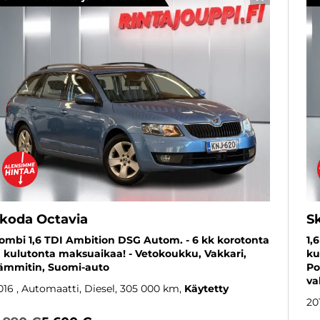
SUOSIKKI
koda Octavia
S
ombi 1,6 TDI Ambition DSG Autom. - 6 kk korotonta
1,
a kulutonta maksuaikaa! - Vetokoukku, Vakkari,
ku
ämmitin, Suomi-auto
Po
va
016
, Automaatti, Diesel, 305 000 km
Käytetty
20