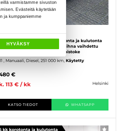
eillä varmistamme sivuston
amisen. Evästeitä käytetään
dän ja kumppaniemme
koda Octavia
0 TDI 140 Elegance - 6 kk korotonta ja kulutonta
HYVÄKSY
ksuaikaa! - Suomi-auto, Jakohihna vaihdettu
/26, Lohkolämmitin & sisätilanpistoke
11
, Manuaali, Diesel, 251 000 km
Käytetty
 480 €
helsinki
k. 113 € / kk
KATSO TIEDOT
WHATSAPP
6 kk korotonta ja kulutonta