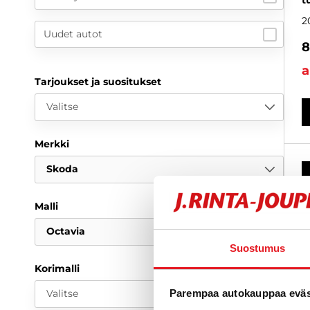
t
2
Uudet autot
8
a
Tarjoukset ja suositukset
Valitse
Merkki
Skoda
Malli
Octavia
Suostumus
Korimalli
Valitse
Parempaa autokauppaa eväst