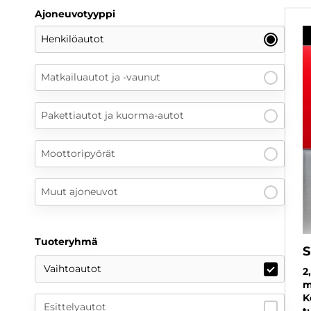
Ajoneuvotyyppi
Henkilöautot
Matkailuautot ja -vaunut
Pakettiautot ja kuorma-autot
Moottoripyörät
Muut ajoneuvot
Tuoteryhmä
S
Vaihtoautot
2
m
K
Esittelyautot