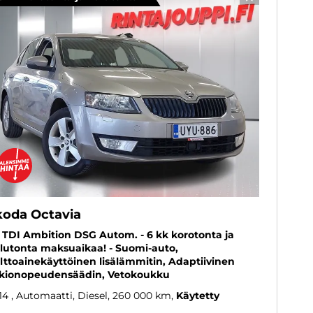
SUOSIKKI
koda Octavia
6 TDI Ambition DSG Autom. - 6 kk korotonta ja
lutonta maksuaikaa! - Suomi-auto,
lttoainekäyttöinen lisälämmitin, Adaptiivinen
kionopeudensäädin, Vetokoukku
14
, Automaatti, Diesel, 260 000 km
Käytetty