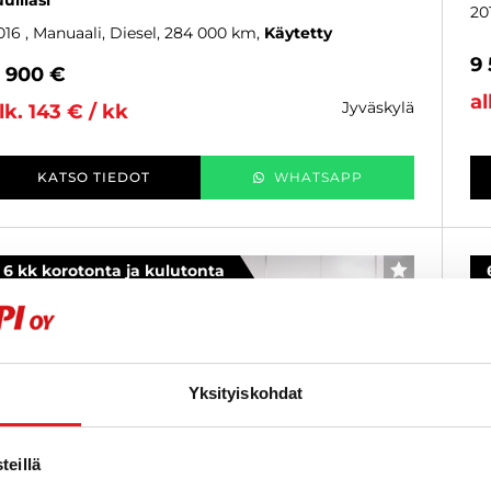
uulilasi
20
016
, Manuaali, Diesel, 284 000 km
Käytetty
9
 900 €
al
jyväskylä
lk. 143 € / kk
KATSO TIEDOT
WHATSAPP
6 kk korotonta ja kulutonta
SUOSIKKI
Yksityiskohdat
eillä