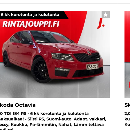
6 kk korotonta ja kulutonta
SUOSIKKI
koda Octavia
S
,0 TDI 184 RS - 6 kk korotonta ja kulutonta
2,
aksuaikaa! - Siisti RS, Suomi-auto, Adapt. vakkari,
ku
essy, Koukku, Pa-lämmitin, Nahat, Lämmitettävä
Ko