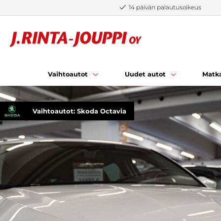
Siirry sisältöön
14 päivän palautusoikeus
Vaihtoautot
Uudet autot
Matka
Vaihtoautot: Skoda Octavia