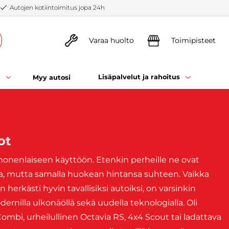
Autojen kotiintoimitus jopa 24h
Varaa huolto
Toimipisteet
t
Lisäpalvelut ja rahoitus
Myy autosi
ot
monenlaiseen käyttöön. Etenkin perheille ne ovat
a, mutta samalla huokean hintansa suhteen. Vaikka
herkästi hyvin tavallisiksi autoiksi, on varsinkin
nilla ulkonäöllä sekä uudella teknologialla. Oli
ombi, urheilullinen Octavia RS, 4x4 Scout tai ladattava