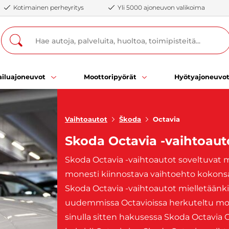
Kotimainen perheyritys
Yli 5000 ajoneuvon valikoima
iluajoneuvot
Moottoripyörät
Hyötyajoneuvo
Vaihtoautot
Škoda
Octavia
Skoda Octavia -vaihtoaut
Skoda Octavia -vaihtoautot soveltuvat 
monesti kiinnostava vaihtoehto kokons
Skoda Octavia -vaihtoautot mielletäänkin 
uudemmissa Octavioissa herkuteltu moder
sinulla sitten hakusessa Skoda Octavia C