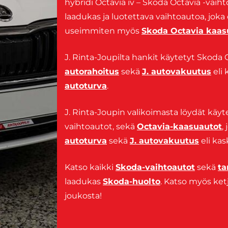
hybridi Octavia iv – Skoda Octavia -vaiht
laadukas ja luotettava vaihtoautoa, joka
useimmiten myös
Skoda Octavia kaas
J. Rinta-Joupilta hankit käytetyt Skoda O
autorahoitus
sekä
J. autovakuutus
eli 
autoturva
.
J. Rinta-Joupin valikoimasta löydät käy
vaihtoautot, sekä
Octavia-kaasuautot
,
autoturva
sekä
J. autovakuutus
eli kas
Katso kaikki
Skoda-vaihtoautot
sekä
ta
laadukas
Skoda-huolto
. Katso myös k
joukosta!