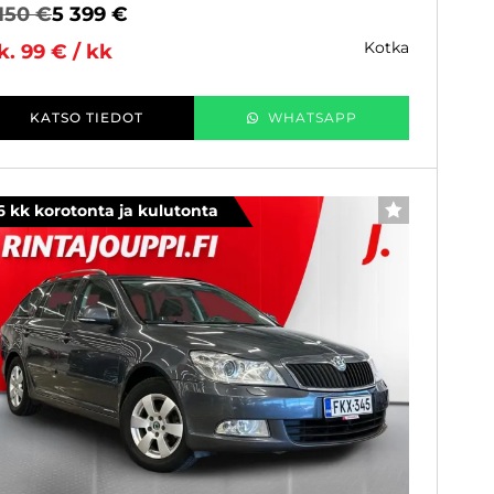
150 €
5 399 €
kotka
k. 99 € / kk
KATSO TIEDOT
WHATSAPP
6 kk korotonta ja kulutonta
SUOSIKKI