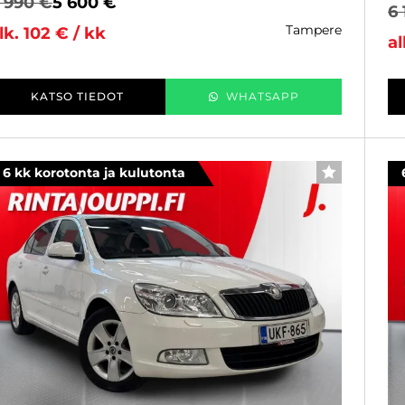
 990 €
5 600 €
6 
tampere
lk. 102 € / kk
al
KATSO TIEDOT
WHATSAPP
6 kk korotonta ja kulutonta
SUOSIKKI