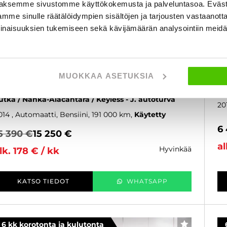
aksemme sivustomme käyttökokemusta ja palveluntasoa. Eväst
mme sinulle räätälöidympien sisältöjen ja tarjousten vastaanott
inaisuuksien tukemiseen sekä kävijämäärän analysointiin mei
koda Octavia
S
ombi 2,0 TSI RS DSG Autom. - 6 kk korotonta ja
2,
MUOKKAA ASETUKSIA
ulutonta maksuaikaa! - Tyylikäs RS-Octavia! /
ma
uomi-auto / Lohko+sisä / Adapt.cruise / Koukku /
08
utka / Nahka-Alacantara / Keyless - J. autoturva
20
014
, Automaatti, Bensiini, 191 000 km
Käytetty
6
5 390 €
15 250 €
al
hyvinkää
lk. 178 € / kk
KATSO TIEDOT
WHATSAPP
6 kk korotonta ja kulutonta