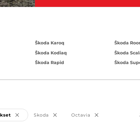
Škoda Karoq
Škoda Roo
Škoda Kodiaq
Škoda Scal
Škoda Rapid
Škoda Sup
ukset
Skoda
Octavia
Poista valinta
Poista valinta
Poista valinta