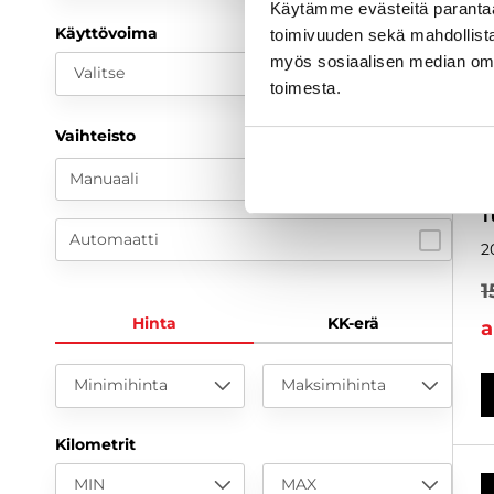
Käytämme evästeitä paranta
Käyttövoima
toimivuuden sekä mahdollista
myös sosiaalisen median om
Valitse
toimesta.
S
Vaihteisto
C
k
Manuaali
S
T
Automaatti
2
1
Hinta
KK-erä
a
Minimihinta
Maksimihinta
Kilometrit
MIN
MAX