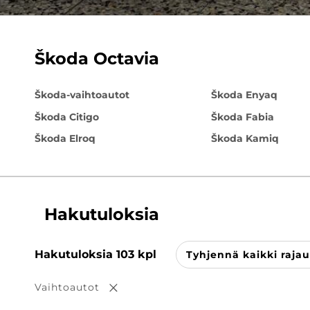
Škoda Octavia
Škoda-vaihtoautot
Škoda Enyaq
Škoda Citigo
Škoda Fabia
Škoda Elroq
Škoda Kamiq
Hakutuloksia
Hakutuloksia
103
kpl
Tyhjennä kaikki raja
Vaihtoautot
Poista valinta