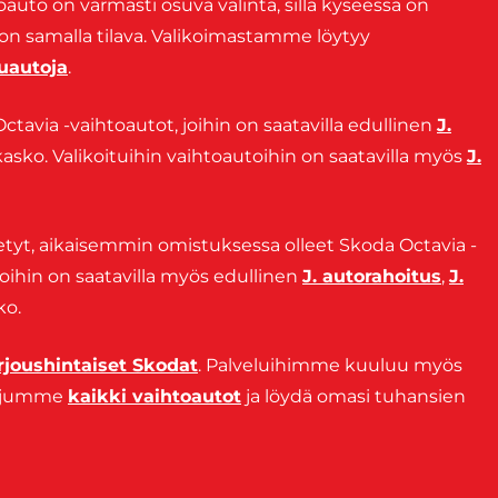
oauto on varmasti osuva valinta, sillä kyseessä on
 on samalla tilava. Valikoimastamme löytyy
uautoja
.
ctavia -vaihtoautot, joihin on saatavilla edullinen
J.
kasko. Valikoituihin vaihtoautoihin on saatavilla myös
J.
tetyt, aikaisemmin omistuksessa olleet Skoda Octavia -
 joihin on saatavilla myös edullinen
J. autorahoitus
,
J.
ko.
rjoushintaiset Skodat
. Palveluihimme kuuluu myös
etjumme
kaikki vaihtoautot
ja löydä omasi tuhansien