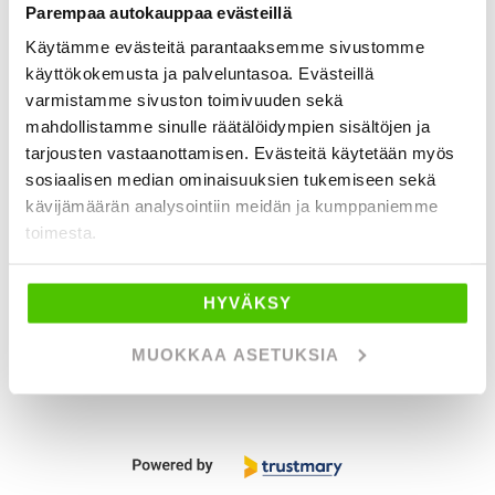
Parempaa autokauppaa evästeillä
20 hours ago
Bra bilaffär och betjäning på SVENSKA!
Käytämme evästeitä parantaaksemme sivustomme
käyttökokemusta ja palveluntasoa. Evästeillä
varmistamme sivuston toimivuuden sekä
mahdollistamme sinulle räätälöidympien sisältöjen ja
Ulf Hellman
tarjousten vastaanottamisen. Evästeitä käytetään myös
sosiaalisen median ominaisuuksien tukemiseen sekä
kävijämäärän analysointiin meidän ja kumppaniemme
Page 1 of 60
toimesta.
HYVÄKSY
1 / 60
MUOKKAA ASETUKSIA