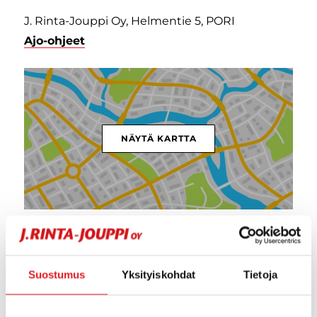
J. Rinta-Jouppi Oy, Helmentie 5, PORI
Ajo-ohjeet
NÄYTÄ KARTTA
Tätä mieltä asiakkaat ovat J. Rinta-
Joupista
Suostumus
Yksityiskohdat
Tietoja