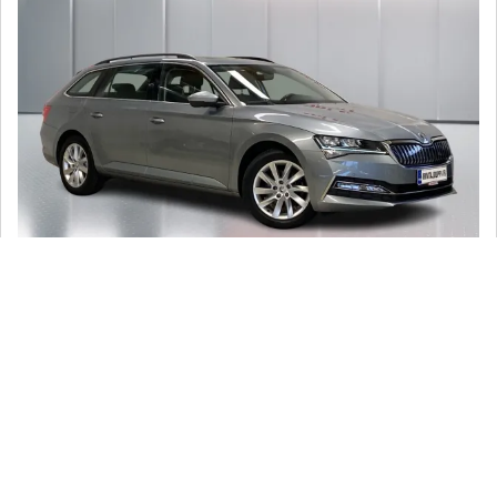
Skoda Superb
Combi 1,4 TSI PHEV iV DSG Autom - 6 kk korotonta ja kulutonta
maksuaikaa! - Adaptiivinen vakkari, Metalliväri, Panorama, Navi,
Kamera, Keyless, Apple Carplay
2020
, Automaatti, Plug-in-hybridi, 91 050 km
18 900 €
pori
alk. 213 € / kk