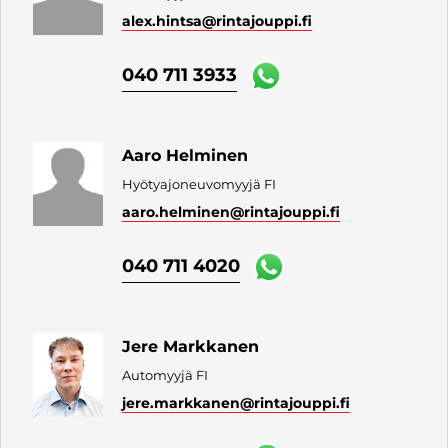
alex.hintsa
@rintajouppi.fi
040 711 3933
Aaro Helminen
Hyötyajoneuvomyyjä FI
aaro.helminen
@rintajouppi.fi
040 711 4020
Jere Markkanen
Automyyjä FI
jere.markkanen
@rintajouppi.fi