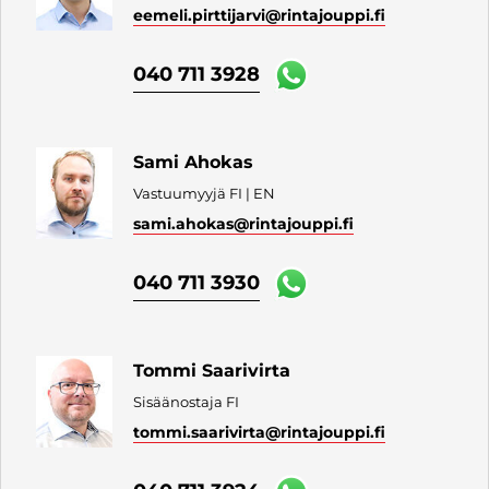
eemeli.pirttijarvi
@rintajouppi.fi
040 711 3928
Sami Ahokas
Vastuumyyjä FI | EN
sami.ahokas
@rintajouppi.fi
040 711 3930
Tommi Saarivirta
Sisäänostaja FI
tommi.saarivirta
@rintajouppi.fi