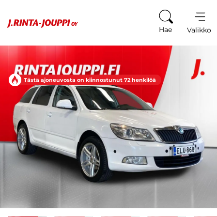
Siirry sisältöön
Hae
Valikko
Tästä ajoneuvosta on kiinnostunut 72 henkilöä