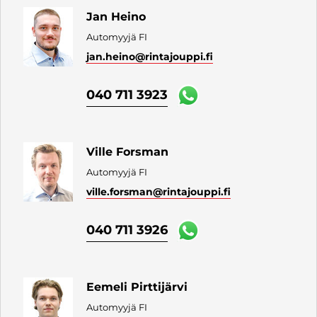
Jan Heino
Automyyjä FI
jan.heino
@rintajouppi.fi
040 711 3923
Ville Forsman
Automyyjä FI
ville.forsman
@rintajouppi.fi
040 711 3926
Eemeli Pirttijärvi
Automyyjä FI