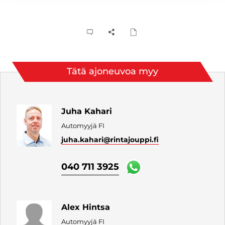
Tätä ajoneuvoa myy
Juha Kahari
Automyyjä FI
juha.kahari
@rintajouppi.fi
040 711 3925
Alex Hintsa
Automyyjä FI