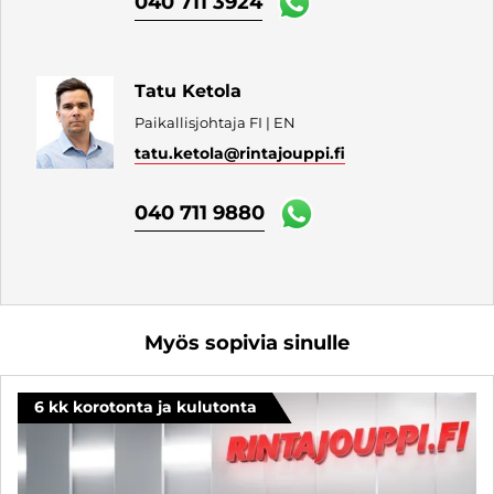
040 711 3924
Tatu Ketola
Paikallisjohtaja FI | EN
tatu.ketola
@rintajouppi.fi
040 711 9880
Myös sopivia sinulle
6 kk korotonta ja kulutonta