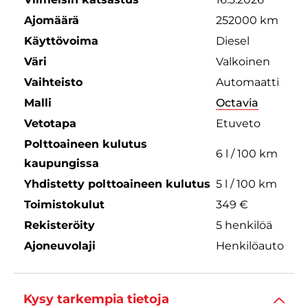
Ajomäärä
252000 km
Käyttövoima
Diesel
Väri
Valkoinen
Vaihteisto
Automaatti
Malli
Octavia
Vetotapa
Etuveto
Polttoaineen kulutus
6 l / 100 km
kaupungissa
Yhdistetty polttoaineen kulutus
5 l / 100 km
Toimistokulut
349 €
Rekisteröity
5 henkilöä
Ajoneuvolaji
Henkilöauto
Kysy tarkempia tietoja