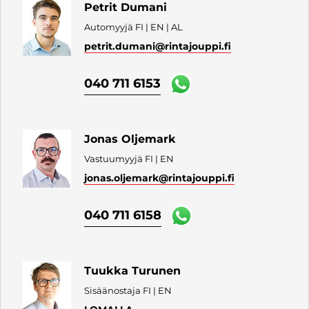
Petrit Dumani
Automyyjä FI | EN | AL
petrit.dumani
@rintajouppi.fi
040 711 6153
Jonas Oljemark
Vastuumyyjä FI | EN
jonas.oljemark
@rintajouppi.fi
040 711 6158
Tuukka Turunen
Sisäänostaja FI | EN