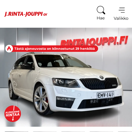
Siirry sisältöön
Hae
Valikko
Tästä ajoneuvosta on kiinnostunut 29 henkilöä