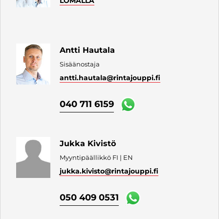
LOMALLA
Antti Hautala
Sisäänostaja
antti.hautala
@rintajouppi.fi
040 711 6159
Jukka Kivistö
Myyntipäällikkö FI | EN
jukka.kivisto
@rintajouppi.fi
050 409 0531