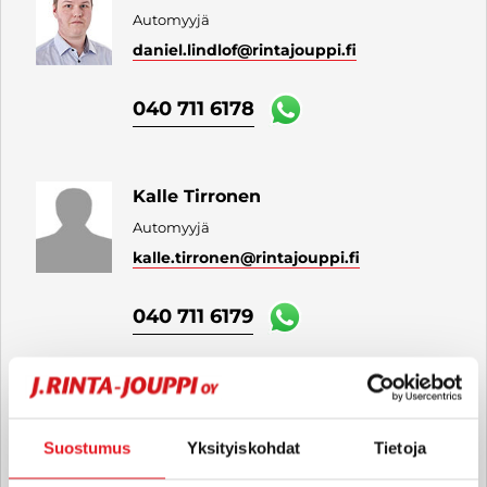
Automyyjä
daniel.lindlof
@rintajouppi.fi
040 711 6178
Kalle Tirronen
Automyyjä
kalle.tirronen
@rintajouppi.fi
040 711 6179
Leevi Paananen
Automyyjä
Suostumus
Yksityiskohdat
Tietoja
leevi.paananen
@rintajouppi.fi