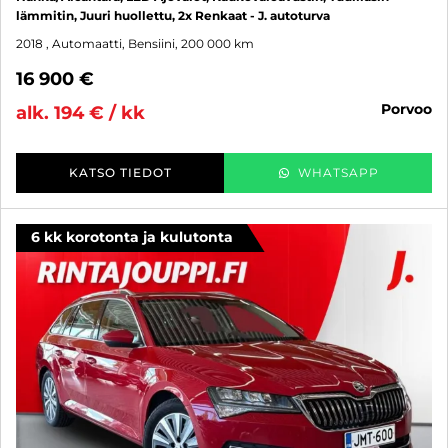
lämmitin, Juuri huollettu, 2x Renkaat - J. autoturva
2018
, Automaatti, Bensiini, 200 000 km
16 900 €
porvoo
alk. 194 € / kk
KATSO TIEDOT
WHATSAPP
6 kk korotonta ja kulutonta