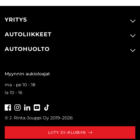
YRITYS
AUTOLIIKKEET
AUTOHUOLTO
Myynnin aukioloajat
ma - pe 10 - 18
la 10 - 16
Facebook
Instagram
LinkedIn
Youtube
Tiktok
© J. Rinta-Jouppi Oy 2019–2026
LIITY JII-KLUBIIN