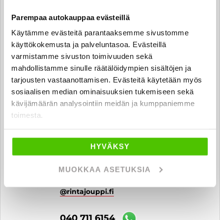
040 711 6176
Parempaa autokauppaa evästeillä
Käytämme evästeitä parantaaksemme sivustomme
käyttökokemusta ja palveluntasoa. Evästeillä
Milad Amiri
varmistamme sivuston toimivuuden sekä
mahdollistamme sinulle räätälöidympien sisältöjen ja
Automyyjä
tarjousten vastaanottamisen. Evästeitä käytetään myös
milad.amiri
@rintajouppi.fi
sosiaalisen median ominaisuuksien tukemiseen sekä
kävijämäärän analysointiin meidän ja kumppaniemme
040 711 6177
toimesta.
HYVÄKSY
Sebastian Kontuniemi
Automyyjä FI | SV | EN
MUOKKAA ASETUKSIA
sebastian.kontuniemi
@rintajouppi.fi
040 711 6154