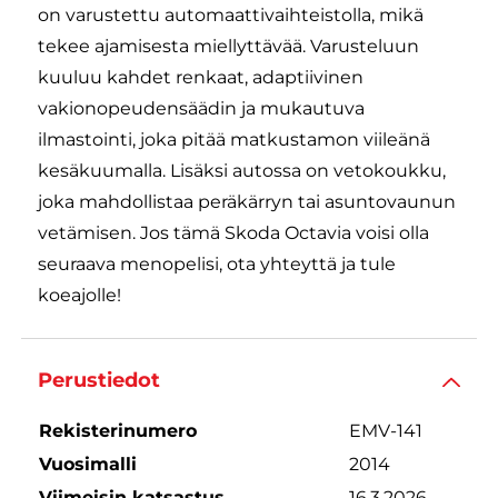
on varustettu automaattivaihteistolla, mikä
tekee ajamisesta miellyttävää. Varusteluun
kuuluu kahdet renkaat, adaptiivinen
vakionopeudensäädin ja mukautuva
ilmastointi, joka pitää matkustamon viileänä
kesäkuumalla. Lisäksi autossa on vetokoukku,
joka mahdollistaa peräkärryn tai asuntovaunun
vetämisen. Jos tämä Skoda Octavia voisi olla
seuraava menopelisi, ota yhteyttä ja tule
koeajolle!
Perustiedot
Rekisterinumero
EMV-141
Vuosimalli
2014
Viimeisin katsastus
16.3.2026