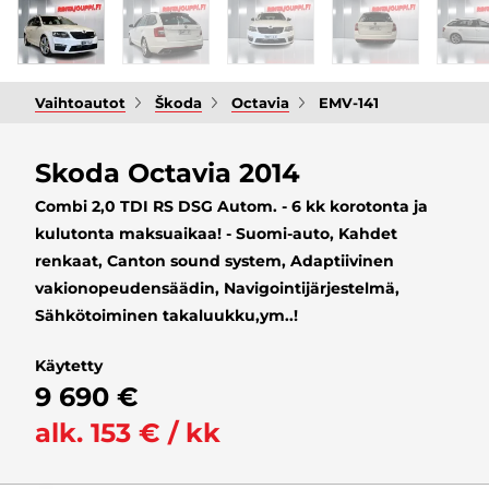
Vaihtoautot
Škoda
Octavia
EMV-141
Skoda Octavia 2014
Combi 2,0 TDI RS DSG Autom. - 6 kk korotonta ja
kulutonta maksuaikaa! - Suomi-auto, Kahdet
renkaat, Canton sound system, Adaptiivinen
vakionopeudensäädin, Navigointijärjestelmä,
Sähkötoiminen takaluukku,ym..!
Käytetty
9 690 €
alk. 153 € / kk