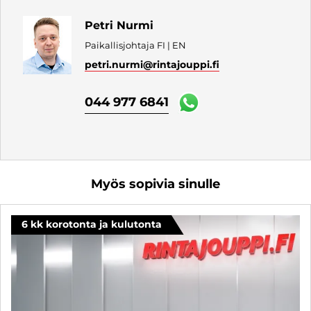
Petri Nurmi
Paikallisjohtaja FI | EN
petri.nurmi
@rintajouppi.fi
044 977 6841
Myös sopivia sinulle
6 kk korotonta ja kulutonta