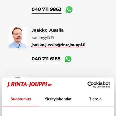
040 711 9863
Jaakko Jussila
Automyyjä FI
jaakko.jussila
@rintajouppi.fi
040 711 6185
Anton Hyytinen
Automyyjä FI
anton.hyytinen
@rintajouppi.fi
Suostumus
Yksityiskohdat
Tietoja
040 711 6183