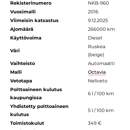
Rekisterinumero
NKB-960
Vuosimalli
2016
Viimeisin katsastus
9.12.2025
Ajomäärä
266000 km
Käyttövoima
Diesel
Ruskea
Väri
(beige)
Vaihteisto
Automaatti
Malli
Octavia
Vetotapa
Neliveto
Polttoaineen kulutus
6 l / 100 km
kaupungissa
Yhdistetty polttoaineen
5 l / 100 km
kulutus
Toimistokulut
349 €