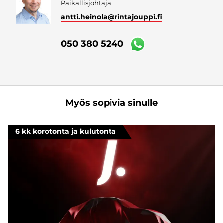
Paikallisjohtaja
antti.heinola
@rintajouppi.fi
050 380 5240
Myös sopivia sinulle
6 kk korotonta ja kulutonta