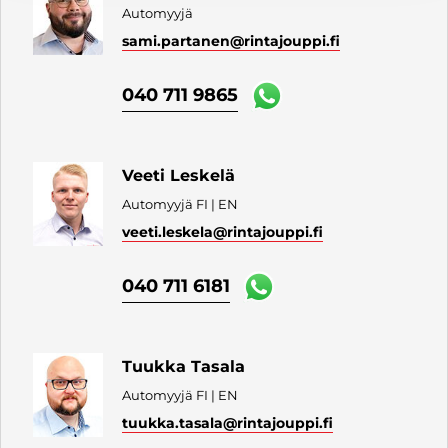
Automyyjä
sami.partanen
@rintajouppi.fi
040 711 9865
Veeti Leskelä
Automyyjä FI | EN
veeti.leskela
@rintajouppi.fi
040 711 6181
Tuukka Tasala
Automyyjä FI | EN
tuukka.tasala
@rintajouppi.fi