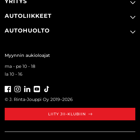
YRITYS
AUTOLIIKKEET
AUTOHUOLTO
Myynnin aukioloajat
ma - pe 10 - 18
la 10 - 16
Facebook
Instagram
LinkedIn
Youtube
Tiktok
© J. Rinta-Jouppi Oy 2019–2026
LIITY JII-KLUBIIN