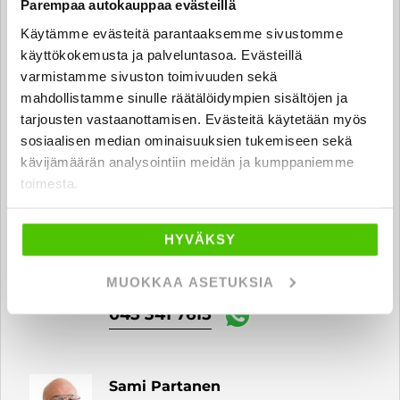
Parempaa autokauppaa evästeillä
Käytämme evästeitä parantaaksemme sivustomme
Jesse Mäntylä
käyttökokemusta ja palveluntasoa. Evästeillä
Automyyjä FI | EN
varmistamme sivuston toimivuuden sekä
jesse.mantyla
@rintajouppi.fi
mahdollistamme sinulle räätälöidympien sisältöjen ja
tarjousten vastaanottamisen. Evästeitä käytetään myös
sosiaalisen median ominaisuuksien tukemiseen sekä
040 711 6180
kävijämäärän analysointiin meidän ja kumppaniemme
toimesta.
Juho Rautakoski
HYVÄKSY
Automyyjä
juho.rautakoski
@rintajouppi.fi
MUOKKAA ASETUKSIA
045 341 7615
Sami Partanen