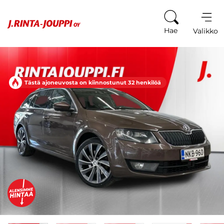
Siirry sisältöön
Hae
Valikko
Tästä ajoneuvosta on kiinnostunut 32 henkilöä