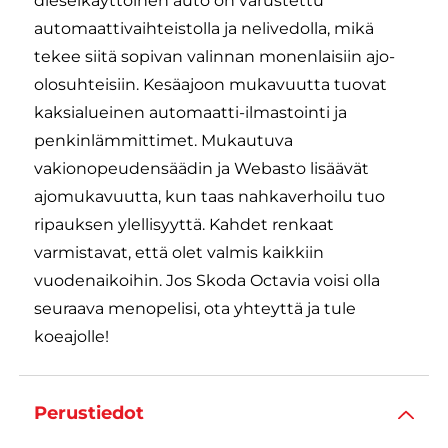
dieselkäyttöinen auto on varustettu
automaattivaihteistolla ja nelivedolla, mikä
tekee siitä sopivan valinnan monenlaisiin ajo-
olosuhteisiin. Kesäajoon mukavuutta tuovat
kaksialueinen automaatti-ilmastointi ja
penkinlämmittimet. Mukautuva
vakionopeudensäädin ja Webasto lisäävät
ajomukavuutta, kun taas nahkaverhoilu tuo
ripauksen ylellisyyttä. Kahdet renkaat
varmistavat, että olet valmis kaikkiin
vuodenaikoihin. Jos Skoda Octavia voisi olla
seuraava menopelisi, ota yhteyttä ja tule
koeajolle!
Perustiedot