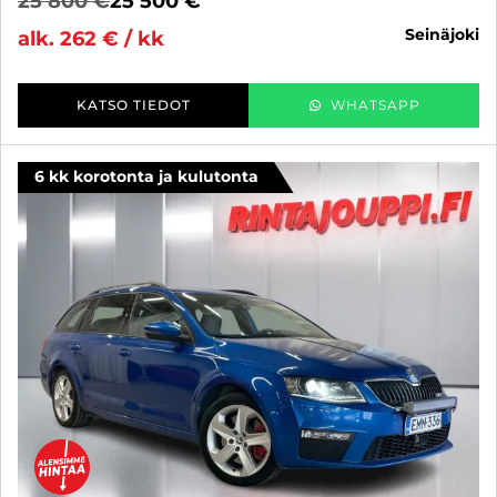
25 800 €
25 500 €
seinäjoki
alk. 262 € / kk
KATSO TIEDOT
WHATSAPP
6 kk korotonta ja kulutonta