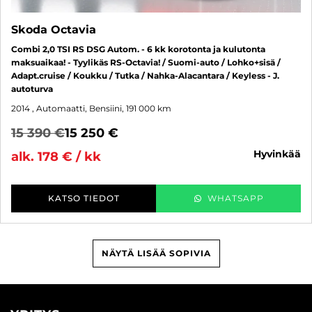
Skoda Octavia
Combi 2,0 TSI RS DSG Autom. - 6 kk korotonta ja kulutonta
maksuaikaa! - Tyylikäs RS-Octavia! / Suomi-auto / Lohko+sisä /
Adapt.cruise / Koukku / Tutka / Nahka-Alacantara / Keyless - J.
autoturva
2014
, Automaatti, Bensiini, 191 000 km
15 390 €
15 250 €
hyvinkää
alk. 178 € / kk
KATSO TIEDOT
WHATSAPP
NÄYTÄ LISÄÄ SOPIVIA