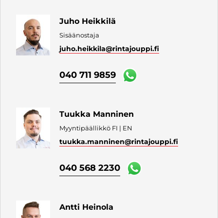
Juho Heikkilä
Sisäänostaja
juho.heikkila
@rintajouppi.fi
040 711 9859
Tuukka Manninen
Myyntipäällikkö FI | EN
tuukka.manninen
@rintajouppi.fi
040 568 2230
Antti Heinola