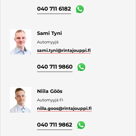
040 711 6182
Sami Tyni
Automyyjä
sami.tyni
@rintajouppi.fi
040 711 9860
Niila Göös
Automyyjä FI
niila.goos
@rintajouppi.fi
040 711 9862