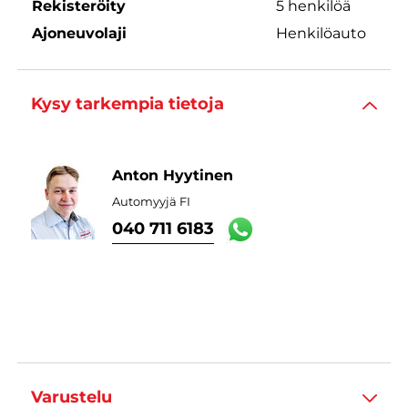
Rekisteröity
5 henkilöä
Ajoneuvolaji
Henkilöauto
Kysy tarkempia tietoja
Anton Hyytinen
Automyyjä FI
040 711 6183
Varustelu