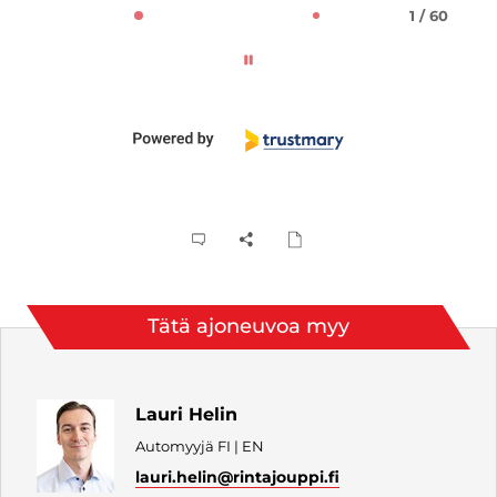
1 / 60
Tätä ajoneuvoa myy
Lauri Helin
Automyyjä FI | EN
lauri.helin
@rintajouppi.fi