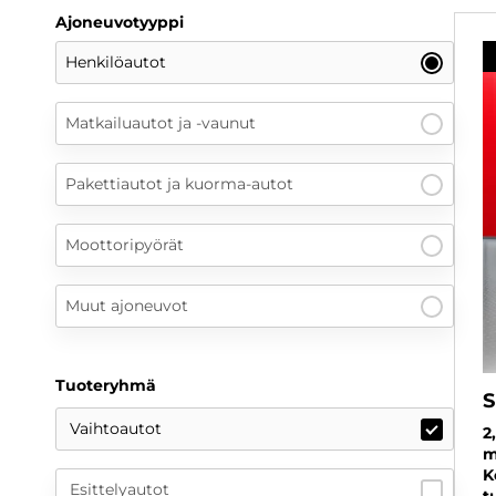
Ajoneuvotyyppi
Henkilöautot
Matkailuautot ja -vaunut
Pakettiautot ja kuorma-autot
Moottoripyörät
Muut ajoneuvot
Tuoteryhmä
S
Vaihtoautot
2
m
K
Esittelyautot