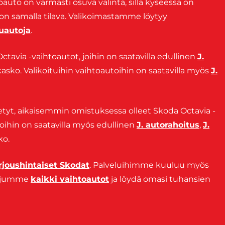
oauto on varmasti osuva valinta, sillä kyseessä on
 on samalla tilava. Valikoimastamme löytyy
uautoja
.
ctavia -vaihtoautot, joihin on saatavilla edullinen
J.
kasko. Valikoituihin vaihtoautoihin on saatavilla myös
J.
tetyt, aikaisemmin omistuksessa olleet Skoda Octavia -
 joihin on saatavilla myös edullinen
J. autorahoitus
,
J.
ko.
rjoushintaiset Skodat
. Palveluihimme kuuluu myös
etjumme
kaikki vaihtoautot
ja löydä omasi tuhansien