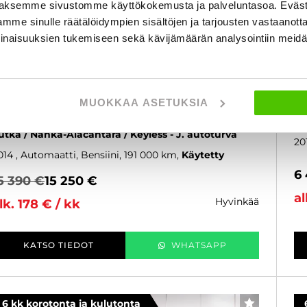
aksemme sivustomme käyttökokemusta ja palveluntasoa. Eväst
mme sinulle räätälöidympien sisältöjen ja tarjousten vastaanott
inaisuuksien tukemiseen sekä kävijämäärän analysointiin mei
koda Octavia
S
ombi 2,0 TSI RS DSG Autom. - 6 kk korotonta ja
2,
MUOKKAA ASETUKSIA
ulutonta maksuaikaa! - Tyylikäs RS-Octavia! /
ma
uomi-auto / Lohko+sisä / Adapt.cruise / Koukku /
08
utka / Nahka-Alacantara / Keyless - J. autoturva
20
014
, Automaatti, Bensiini, 191 000 km
Käytetty
6
5 390 €
15 250 €
al
hyvinkää
lk. 178 € / kk
KATSO TIEDOT
WHATSAPP
6 kk korotonta ja kulutonta