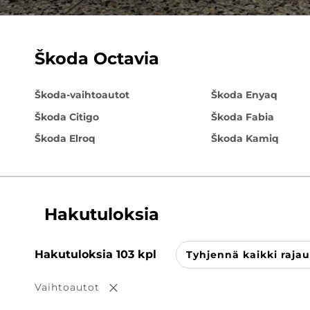
Škoda Octavia
Škoda-vaihtoautot
Škoda Enyaq
Škoda Citigo
Škoda Fabia
Škoda Elroq
Škoda Kamiq
Hakutuloksia
Hakutuloksia
103
kpl
Tyhjennä kaikki raja
Vaihtoautot
Poista valinta