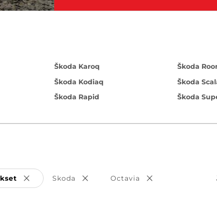
Škoda Karoq
Škoda Roo
Škoda Kodiaq
Škoda Scal
Škoda Rapid
Škoda Sup
ukset
Skoda
Octavia
Poista valinta
Poista valinta
Poista valinta