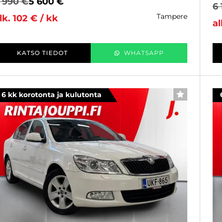
 990 €
5 600 €
6 
tampere
lk. 102 € / kk
al
KATSO TIEDOT
WHATSAPP
6 kk korotonta ja kulutonta
SUOSIKKI