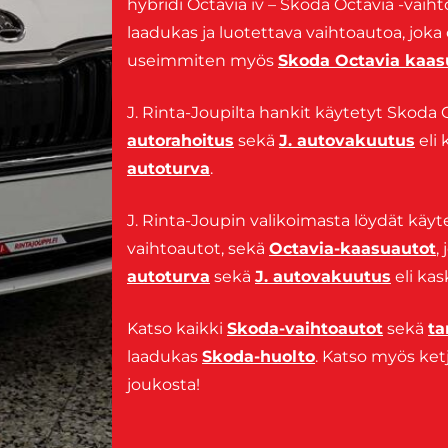
hybridi Octavia iv – Skoda Octavia -vaiht
laadukas ja luotettava vaihtoautoa, joka
useimmiten myös
Skoda Octavia kaas
J. Rinta-Joupilta hankit käytetyt Skoda O
autorahoitus
sekä
J. autovakuutus
eli 
autoturva
.
J. Rinta-Joupin valikoimasta löydät käy
vaihtoautot, sekä
Octavia-kaasuautot
,
autoturva
sekä
J. autovakuutus
eli kas
Katso kaikki
Skoda-vaihtoautot
sekä
ta
laadukas
Skoda-huolto
. Katso myös k
joukosta!