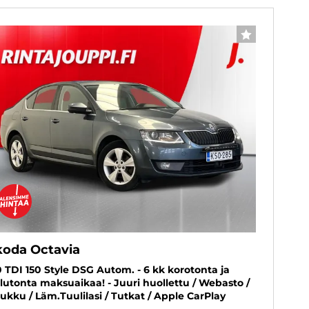
SUOSIKKI
koda Octavia
0 TDI 150 Style DSG Autom. - 6 kk korotonta ja
lutonta maksuaikaa! - Juuri huollettu / Webasto /
ukku / Läm.Tuulilasi / Tutkat / Apple CarPlay