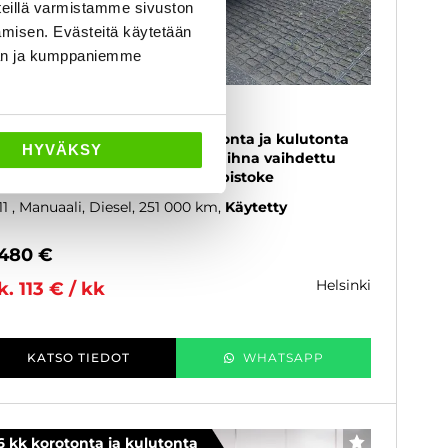
eillä varmistamme sivuston
amisen. Evästeitä käytetään
dän ja kumppaniemme
koda Octavia
0 TDI 140 Elegance - 6 kk korotonta ja kulutonta
HYVÄKSY
ksuaikaa! - Suomi-auto, Jakohihna vaihdettu
/26, Lohkolämmitin & sisätilanpistoke
11
, Manuaali, Diesel, 251 000 km
Käytetty
 480 €
helsinki
k. 113 € / kk
KATSO TIEDOT
WHATSAPP
6 kk korotonta ja kulutonta