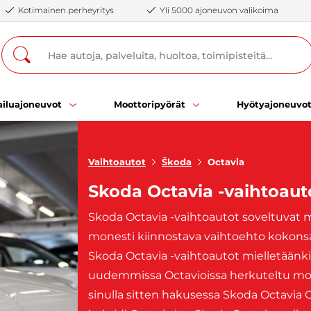
Kotimainen perheyritys
Yli 5000 ajoneuvon valikoima
iluajoneuvot
Moottoripyörät
Hyötyajoneuvo
Vaihtoautot
Škoda
Octavia
Skoda Octavia -vaihtoaut
Skoda Octavia -vaihtoautot soveltuvat 
monesti kiinnostava vaihtoehto kokons
Skoda Octavia -vaihtoautot mielletäänkin 
uudemmissa Octavioissa herkuteltu moder
sinulla sitten hakusessa Skoda Octavia C