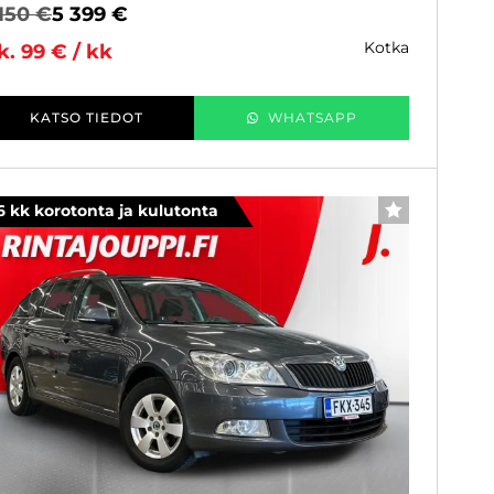
150 €
5 399 €
kotka
k. 99 € / kk
KATSO TIEDOT
WHATSAPP
6 kk korotonta ja kulutonta
SUOSIKKI