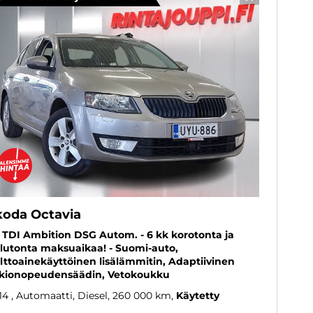
SUOSIKKI
koda Octavia
6 TDI Ambition DSG Autom. - 6 kk korotonta ja
lutonta maksuaikaa! - Suomi-auto,
lttoainekäyttöinen lisälämmitin, Adaptiivinen
kionopeudensäädin, Vetokoukku
14
, Automaatti, Diesel, 260 000 km
Käytetty