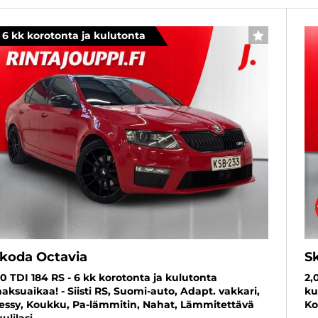
6 kk korotonta ja kulutonta
SUOSIKKI
koda Octavia
S
,0 TDI 184 RS - 6 kk korotonta ja kulutonta
2,
aksuaikaa! - Siisti RS, Suomi-auto, Adapt. vakkari,
ku
essy, Koukku, Pa-lämmitin, Nahat, Lämmitettävä
Ko