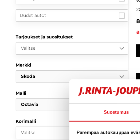
t
2
Uudet autot
8
a
Tarjoukset ja suositukset
Valitse
Merkki
Skoda
Malli
Octavia
Suostumus
Korimalli
Valitse
Parempaa autokauppaa eväst