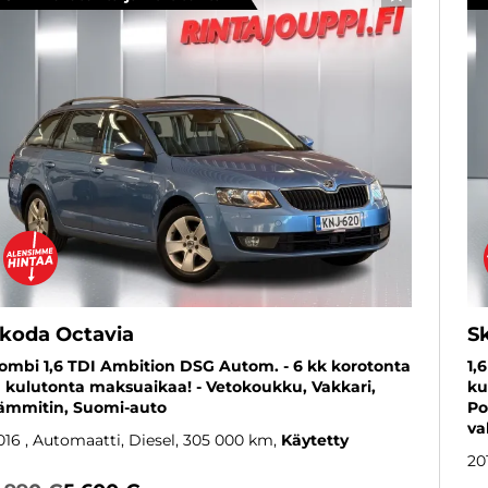
SUOSIKKI
koda Octavia
S
ombi 1,6 TDI Ambition DSG Autom. - 6 kk korotonta
1,
a kulutonta maksuaikaa! - Vetokoukku, Vakkari,
ku
ämmitin, Suomi-auto
Po
va
016
, Automaatti, Diesel, 305 000 km
Käytetty
20