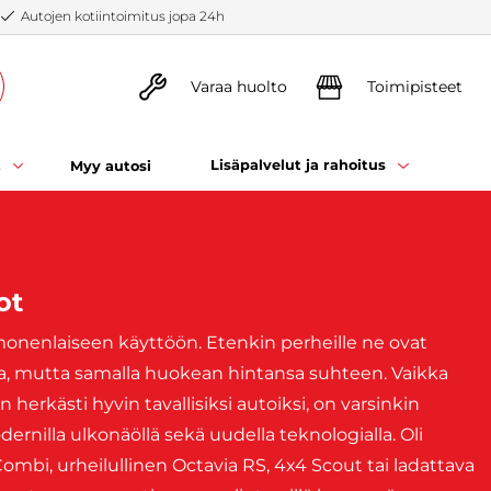
Autojen kotiintoimitus jopa 24h
Varaa huolto
Toimipisteet
t
Lisäpalvelut ja rahoitus
Myy autosi
ot
monenlaiseen käyttöön. Etenkin perheille ne ovat
a, mutta samalla huokean hintansa suhteen. Vaikka
herkästi hyvin tavallisiksi autoiksi, on varsinkin
nilla ulkonäöllä sekä uudella teknologialla. Oli
ombi, urheilullinen Octavia RS, 4x4 Scout tai ladattava