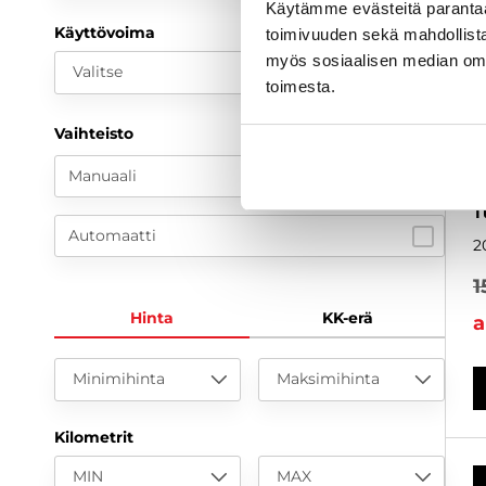
Käytämme evästeitä paranta
Käyttövoima
toimivuuden sekä mahdollista
myös sosiaalisen median om
Valitse
toimesta.
S
Vaihteisto
C
k
Manuaali
S
T
Automaatti
2
1
Hinta
KK-erä
a
Minimihinta
Maksimihinta
Kilometrit
MIN
MAX