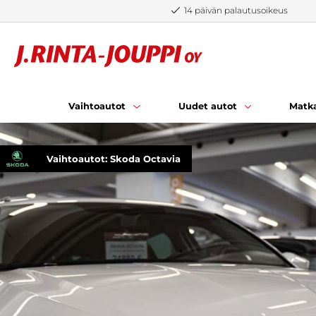
Siirry sisältöön
14 päivän palautusoikeus
Vaihtoautot
Uudet autot
Matka
Vaihtoautot: Skoda Octavia