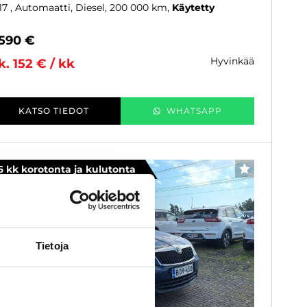
17
, Automaatti, Diesel, 200 000 km
Käytetty
 590 €
hyvinkää
k. 152 € / kk
KATSO TIEDOT
WHATSAPP
6 kk korotonta ja kulutonta
SUOSIKKI
Tietoja