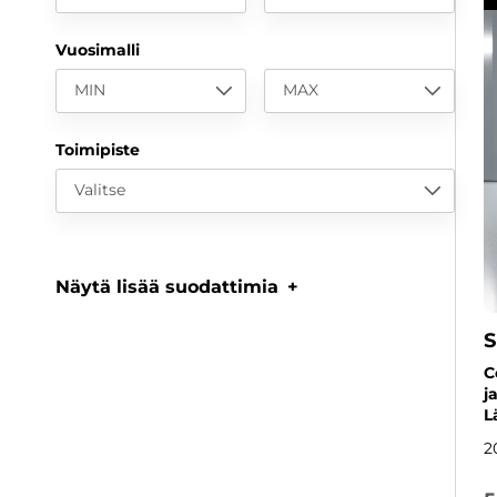
Vuosimalli
MIN
MAX
Toimipiste
Valitse
Näytä lisää suodattimia
S
C
j
L
2