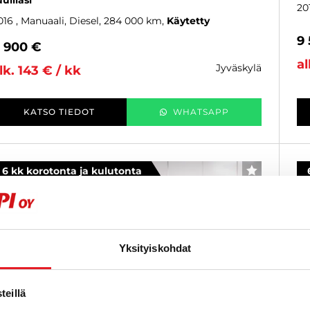
uulilasi
20
016
, Manuaali, Diesel, 284 000 km
Käytetty
9
 900 €
al
jyväskylä
lk. 143 € / kk
KATSO TIEDOT
WHATSAPP
6 kk korotonta ja kulutonta
SUOSIKKI
Yksityiskohdat
eillä